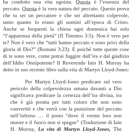
ha condotto una vita egoista.
Questa
è l’essenza del
peccato.
Questa
è la vera natura del peccato. Questo prova
che tu sei un peccatore e che sei altrettanto colpevole,
tanto quanto lo erano gli uomini all’epoca di Cristo.
Anche se frequenti la chiesa ogni domenica hai solo
“l’apparenza della pietà” (II Timoteo 3:5). Non è vero per
te? Non è vero che “tutti hanno peccato e sono privi della
gloria di Dio?” (Romani 3:23). E poiché tutte queste cose
di te sono vere, come potrai fuggire dall’ira e dal giudizio
dell’Iddio Onnipotente? Il Reverendo Iain H. Murray ha
detto in suo recente libro sulla vita di Martyn Lloyd-Jones:
Per Martyn Lloyd-Jones predicare sul vero
pericolo della colpevolezza umana davanti a Dio
significava predicare la certezza dell’ira divina, ira
che è già pronta per tutti coloro che non sono
convertiti e che verrà con la punizione del peccato
nell’inferno … il posto “dove il verme loro non
muore e il fuoco non si spegne” (Traduzione di Iain
H. Murray,
La vita di Martyn Lloyd-Jones,
The