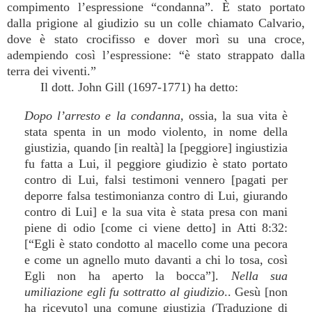
compimento l’espressione “condanna”. È stato portato
dalla prigione al giudizio su un colle chiamato Calvario,
dove è stato crocifisso e dover morì su una croce,
adempiendo così l’espressione: “è stato strappato dalla
terra dei viventi.”
Il dott. John Gill (1697-1771) ha detto:
Dopo l’arresto e la condanna,
ossia, la sua vita è
stata spenta in un modo violento, in nome della
giustizia, quando [in realtà] la [peggiore] ingiustizia
fu fatta a Lui, il peggiore giudizio è stato portato
contro di Lui, falsi testimoni vennero [pagati per
deporre falsa testimonianza contro di Lui, giurando
contro di Lui] e la sua vita è stata presa con mani
piene di odio [come ci viene detto] in Atti 8:32:
[“Egli è stato condotto al macello come una pecora
e come un agnello muto davanti a chi lo tosa, così
Egli non ha aperto la bocca”].
Nella sua
umiliazione egli fu sottratto al giudizio
.. Gesù [non
ha ricevuto] una comune giustizia (Traduzione di