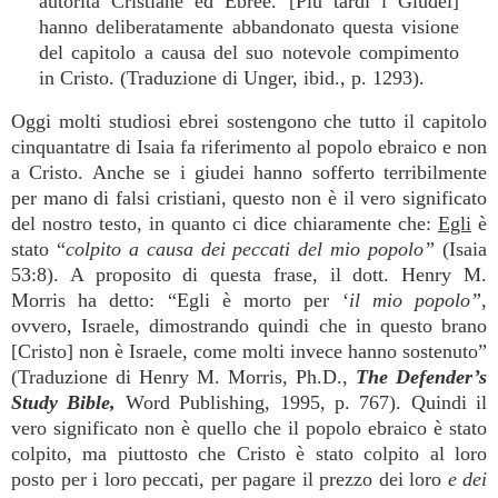
autorità Cristiane ed Ebree. [Più tardi i Giudei]
hanno deliberatamente abbandonato questa visione
del capitolo a causa del suo notevole compimento
in Cristo. (Traduzione di Unger, ibid., p. 1293).
Oggi molti studiosi ebrei sostengono che tutto il capitolo
cinquantatre di Isaia fa riferimento al popolo ebraico e non
a Cristo. Anche se i giudei hanno sofferto terribilmente
per mano di falsi cristiani, questo non è il vero significato
del nostro testo, in quanto ci dice chiaramente che:
Egli
è
stato “
colpito a causa dei peccati del mio popolo”
(Isaia
53:8). A proposito di questa frase, il dott. Henry M.
Morris ha detto: “Egli è morto per ‘
il mio popolo”
,
ovvero, Israele, dimostrando quindi che in questo brano
[Cristo] non è Israele, come molti invece hanno sostenuto”
(Traduzione di Henry M. Morris, Ph.D.,
The Defender’s
Study Bible,
Word Publishing, 1995, p. 767). Quindi il
vero significato non è quello che il popolo ebraico è stato
colpito, ma piuttosto che Cristo è stato colpito al loro
posto per i loro peccati, per pagare il prezzo dei loro
e dei