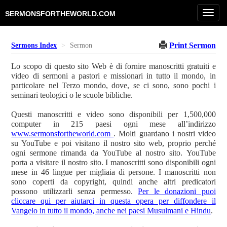
Toggl
SERMONSFORTHEWORLD.COM
navig
Print Sermon
Sermons Index
Sermon
Lo scopo di questo sito Web è di fornire manoscritti gratuiti e
video di sermoni a pastori e missionari in tutto il mondo, in
particolare nel Terzo mondo, dove, se ci sono, sono pochi i
seminari teologici o le scuole bibliche.
Questi manoscritti e video sono disponibili per 1,500,000
computer in 215 paesi ogni mese all’indirizzo
www.sermonsfortheworld.com
. Molti guardano i nostri video
su YouTube e poi visitano il nostro sito web, proprio perché
ogni sermone rimanda da YouTube al nostro sito. YouTube
porta a visitare il nostro sito. I manoscritti sono disponibili ogni
mese in 46 lingue per migliaia di persone. I manoscritti non
sono coperti da copyright, quindi anche altri predicatori
possono utilizzarli senza permesso.
Per le donazioni puoi
cliccare qui per aiutarci in questa opera per diffondere il
Vangelo in tutto il mondo, anche nei paesi Musulmani e Hindu
.