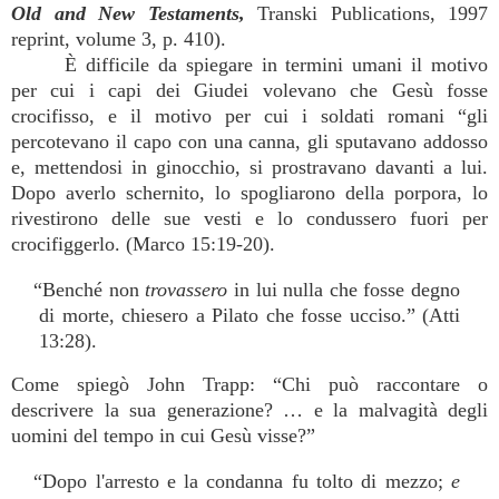
Old and New Testaments,
Transki Publications, 1997
reprint, volume 3, p. 410).
È difficile da spiegare in termini umani il motivo
per cui i capi dei Giudei volevano che Gesù fosse
crocifisso, e il motivo per cui i soldati romani “gli
percotevano il capo con una canna, gli sputavano addosso
e, mettendosi in ginocchio, si prostravano davanti a lui.
Dopo averlo schernito, lo spogliarono della porpora, lo
rivestirono delle sue vesti e lo condussero fuori per
crocifiggerlo. (Marco 15:19-20).
“Benché non
trovassero
in lui nulla che fosse degno
di morte, chiesero a Pilato che fosse ucciso.” (Atti
13:28).
Come spiegò John Trapp: “Chi può raccontare o
descrivere la sua generazione? … e la malvagità degli
uomini del tempo in cui Gesù visse?”
“Dopo l'arresto e la condanna fu tolto di mezzo;
e