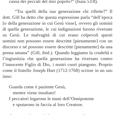
causa dei peccati del mio popolo?” (Isaia 53:8).
“Tra quelli della sua generazione chi riflette?” Il
dott. Gill ha detto che questa espressione parla “dell’epoca
[o della generazione in cui Gesù visse], ovvero gli uomini
di quella generazione, le cui indignazioni furono riversate
su Gesù. Le malvagità di cui erano colpevoli questi
uomini non possono essere descritte [pienamente] con un
discorso e né possono essere descritte [pienamente] da una
penna umana” (Gill, ibid.). Quando leggiamo la crudeltà e
l’ingiustizia che quella generazione ha riversato contro
l’innocente Figlio di Dio, i nostri cuori piangono. Proprio
come il fratello Joseph Hart (1712-1768) scrisse in un suo
inno:
Guarda come è paziente Gesù,
mentre viene insultato!
I peccatori legarono le mani dell’Onnipotente
e sputarono in faccia al loro Creatore.