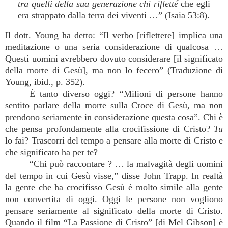
tra quelli della sua generazione chi rifletté
che egli
era strappato dalla terra dei viventi …” (Isaia 53:8).
Il dott. Young ha detto: “Il verbo [riflettere] implica una
meditazione o una seria considerazione di qualcosa …
Questi uomini avrebbero dovuto considerare [il significato
della morte di Gesù], ma non lo fecero” (Traduzione di
Young, ibid., p. 352).
È tanto diverso oggi? “Milioni di persone hanno
sentito parlare della morte sulla Croce di Gesù, ma non
prendono seriamente in considerazione questa cosa”. Chi è
che pensa profondamente alla crocifissione di Cristo?
Tu
lo fai? Trascorri del tempo a pensare alla morte di Cristo e
che significato ha per te?
“Chi può raccontare ? … la malvagità degli uomini
del tempo in cui Gesù visse,” disse John Trapp. In realtà
la gente che ha crocifisso Gesù è molto simile alla gente
non convertita di oggi. Oggi le persone non vogliono
pensare seriamente al significato della morte di Cristo.
Quando il film “La Passione di Cristo” [di Mel Gibson] è