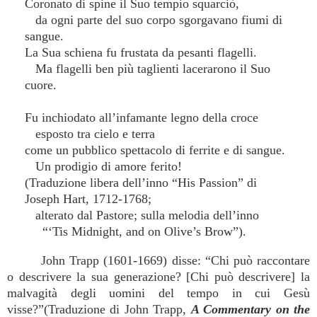
Coronato di spine il Suo tempio squarciò,
da ogni parte del suo corpo sgorgavano fiumi di
sangue.
La Sua schiena fu frustata da pesanti flagelli.
Ma flagelli ben più taglienti lacerarono il Suo
cuore.
Fu inchiodato all’infamante legno della croce
esposto tra cielo e terra
come un pubblico spettacolo di ferrite e di sangue.
Un prodigio di amore ferito!
(Traduzione libera dell’inno “His Passion” di
Joseph Hart, 1712-1768;
alterato dal Pastore; sulla melodia dell’inno
“‘Tis Midnight, and on Olive’s Brow”).
John Trapp (1601-1669) disse: “Chi può raccontare
o descrivere la sua generazione? [Chi può descrivere] la
malvagità degli uomini del tempo in cui Gesù
visse?”(Traduzione di John Trapp,
A Commentary on the