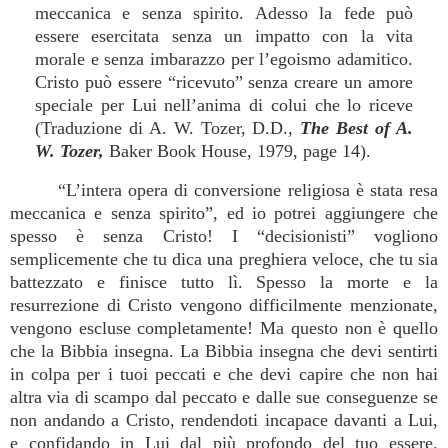
meccanica e senza spirito. Adesso la fede può
essere esercitata senza un impatto con la vita
morale e senza imbarazzo per l’egoismo adamitico.
Cristo può essere “ricevuto” senza creare un amore
speciale per Lui nell’anima di colui che lo riceve
(Traduzione di A. W. Tozer, D.D.,
The Best of A.
W. Tozer,
Baker Book House, 1979, page 14).
“L’intera opera di conversione religiosa è stata resa
meccanica e senza spirito”, ed io potrei aggiungere che
spesso è senza Cristo! I “decisionisti” vogliono
semplicemente che tu dica una preghiera veloce, che tu sia
battezzato e finisce tutto lì. Spesso la morte e la
resurrezione di Cristo vengono difficilmente menzionate,
vengono escluse completamente! Ma questo non è quello
che la Bibbia insegna. La Bibbia insegna che devi sentirti
in colpa per i tuoi peccati e che devi capire che non hai
altra via di scampo dal peccato e dalle sue conseguenze se
non andando a Cristo, rendendoti incapace davanti a Lui,
e confidando in Lui dal più profondo del tuo essere.