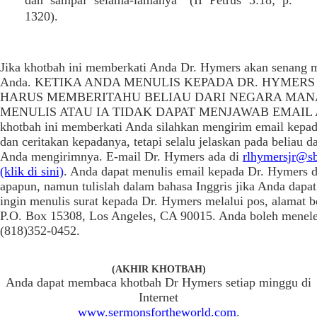
dan sampai selama-lamanya” (II Petrus 3:18; p.
1320).
Jika khotbah ini memberkati Anda Dr. Hymers akan senang 
Anda. KETIKA ANDA MENULIS KEPADA DR. HYMERS
HARUS MEMBERITAHU BELIAU DARI NEGARA MAN
MENULIS ATAU IA TIDAK DAPAT MENJAWAB EMAIL A
khotbah ini memberkati Anda silahkan mengirim email kepa
dan ceritakan kepadanya, tetapi selalu jelaskan pada beliau d
Anda mengirimnya. E-mail Dr. Hymers ada di
rlhymersjr@sb
(klik di sini)
. Anda dapat menulis email kepada Dr. Hymers 
apapun, namun tulislah dalam bahasa Inggris jika Anda dapat
ingin menulis surat kepada Dr. Hymers melalui pos, alamat b
P.O. Box 15308, Los Angeles, CA 90015. Anda boleh menele
(818)352-0452.
(AKHIR KHOTBAH)
Anda dapat membaca khotbah Dr Hymers setiap minggu di
Internet
www.sermonsfortheworld.com
.