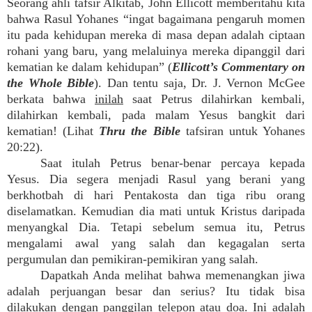
Seorang ahli tafsir Alkitab, John Ellicott memberitahu kita
bahwa Rasul Yohanes “ingat bagaimana pengaruh momen
itu pada kehidupan mereka di masa depan adalah ciptaan
rohani yang baru, yang melaluinya mereka dipanggil dari
kematian ke dalam kehidupan” (
Ellicott’s Commentary on
the Whole Bible
). Dan tentu saja, Dr. J. Vernon McGee
berkata bahwa
inilah
saat Petrus dilahirkan kembali,
dilahirkan kembali, pada malam Yesus bangkit dari
kematian! (Lihat
Thru the Bible
tafsiran untuk Yohanes
20:22).
Saat itulah Petrus benar-benar percaya kepada
Yesus. Dia segera menjadi Rasul yang berani yang
berkhotbah di hari Pentakosta dan tiga ribu orang
diselamatkan. Kemudian dia mati untuk Kristus daripada
menyangkal Dia. Tetapi sebelum semua itu, Petrus
mengalami awal yang salah dan kegagalan serta
pergumulan dan pemikiran-pemikiran yang salah.
Dapatkah Anda melihat bahwa memenangkan jiwa
adalah perjuangan besar dan serius? Itu tidak bisa
dilakukan dengan panggilan telepon atau doa. Ini adalah