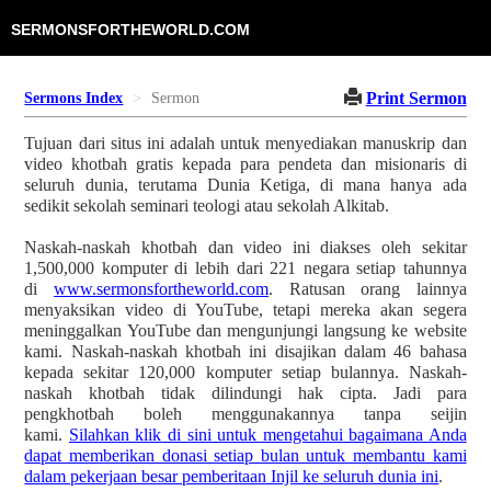
SERMONSFORTHEWORLD.COM
Print Sermon
Sermons Index
Sermon
Tujuan dari situs ini adalah untuk menyediakan manuskrip dan
video khotbah gratis kepada para pendeta dan misionaris di
seluruh dunia, terutama Dunia Ketiga, di mana hanya ada
sedikit sekolah seminari teologi atau sekolah Alkitab.
Naskah-naskah khotbah dan video ini diakses oleh sekitar
1,500,000 komputer di lebih dari 221 negara setiap tahunnya
di
www.sermonsfortheworld.com
. Ratusan orang lainnya
menyaksikan video di YouTube, tetapi mereka akan segera
meninggalkan YouTube dan mengunjungi langsung ke website
kami. Naskah-naskah khotbah ini disajikan dalam 46 bahasa
kepada sekitar 120,000 komputer setiap bulannya. Naskah-
naskah khotbah tidak dilindungi hak cipta. Jadi para
pengkhotbah boleh menggunakannya tanpa seijin
kami.
Silahkan klik di sini untuk mengetahui bagaimana Anda
dapat memberikan donasi setiap bulan untuk membantu kami
dalam pekerjaan besar pemberitaan Injil ke seluruh dunia ini
.