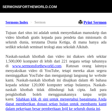
SERMONSFORTHEWORLD.COM
Print Sermon
Sermons Index
Sermon
Tujuan dari situs ini adalah untuk menyediakan manuskrip dan
video khotbah gratis kepada para pendeta dan misionaris di
seluruh dunia, terutama Dunia Ketiga, di mana hanya ada
sedikit sekolah seminari teologi atau sekolah Alkitab.
Naskah-naskah khotbah dan video ini diakses oleh sekitar
1,500,000 komputer di lebih dari 221 negara setiap tahunnya
di
www.sermonsfortheworld.com
. Ratusan orang lainnya
menyaksikan video di YouTube, tetapi mereka akan segera
meninggalkan YouTube dan mengunjungi langsung ke website
kami. Naskah-naskah khotbah ini disajikan dalam 46 bahasa
kepada sekitar 120,000 komputer setiap bulannya. Naskah-
naskah khotbah tidak dilindungi hak cipta. Jadi para
pengkhotbah boleh menggunakannya tanpa seijin
kami.
Silahkan klik di sini untuk mengetahui bagaimana Anda
dapat memberikan donasi setiap bulan untuk membantu kami
dalam pekerjaan besar pemberitaan Injil ke seluruh dunia ini
.