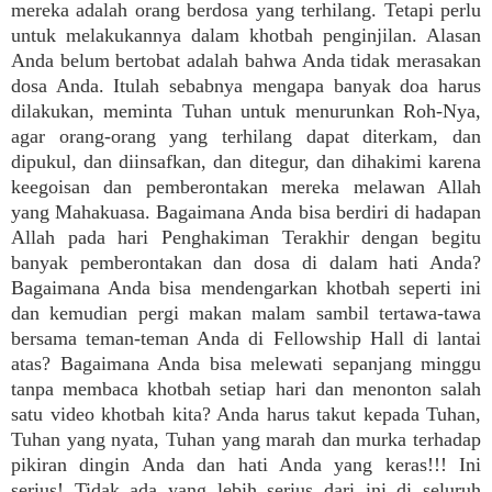
mereka adalah orang berdosa yang terhilang. Tetapi perlu
untuk melakukannya dalam khotbah penginjilan. Alasan
Anda belum bertobat adalah bahwa Anda tidak merasakan
dosa Anda. Itulah sebabnya mengapa banyak doa harus
dilakukan, meminta Tuhan untuk menurunkan Roh-Nya,
agar orang-orang yang terhilang dapat diterkam, dan
dipukul, dan diinsafkan, dan ditegur, dan dihakimi karena
keegoisan dan pemberontakan mereka melawan Allah
yang Mahakuasa. Bagaimana Anda bisa berdiri di hadapan
Allah pada hari Penghakiman Terakhir dengan begitu
banyak pemberontakan dan dosa di dalam hati Anda?
Bagaimana Anda bisa mendengarkan khotbah seperti ini
dan kemudian pergi makan malam sambil tertawa-tawa
bersama teman-teman Anda di Fellowship Hall di lantai
atas? Bagaimana Anda bisa melewati sepanjang minggu
tanpa membaca khotbah setiap hari dan menonton salah
satu video khotbah kita? Anda harus takut kepada Tuhan,
Tuhan yang nyata, Tuhan yang marah dan murka terhadap
pikiran dingin Anda dan hati Anda yang keras!!! Ini
serius! Tidak ada yang lebih serius dari ini di seluruh