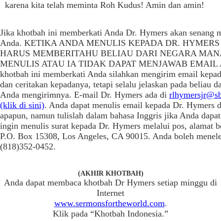
karena kita telah meminta Roh Kudus! Amin dan amin!
Jika khotbah ini memberkati Anda Dr. Hymers akan senang 
Anda. KETIKA ANDA MENULIS KEPADA DR. HYMERS
HARUS MEMBERITAHU BELIAU DARI NEGARA MAN
MENULIS ATAU IA TIDAK DAPAT MENJAWAB EMAIL A
khotbah ini memberkati Anda silahkan mengirim email kepa
dan ceritakan kepadanya, tetapi selalu jelaskan pada beliau d
Anda mengirimnya. E-mail Dr. Hymers ada di
rlhymersjr@sb
(klik di sini)
. Anda dapat menulis email kepada Dr. Hymers 
apapun, namun tulislah dalam bahasa Inggris jika Anda dapat
ingin menulis surat kepada Dr. Hymers melalui pos, alamat b
P.O. Box 15308, Los Angeles, CA 90015. Anda boleh menele
(818)352-0452.
(AKHIR KHOTBAH)
Anda dapat membaca khotbah Dr Hymers setiap minggu di
Internet
www.sermonsfortheworld.com
.
Klik pada “Khotbah Indonesia.”