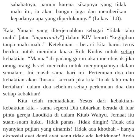
sahabatnya, namun karena sikapnya yang tidak
malu itu, ia akan bangun juga dan memberikan
kepadanya apa yang diperlukannya” (Lukas 11:8).
Kata Yunani yang diterjemahkan sebagai “tidak tahu
malu” [atau “
importunity
”] dalam KJV berarti “kegigihan
tanpa malu-malu.” Ketekunan - berarti kita harus terus
berdoa untuk meminta kuasa Roh Kudus untuk
setiap
kebaktian. “Manna” di padang gurun akan membusuk jika
orang-orang Israel mencoba untuk menyimpannya dalam
semalam. Ini masih sama hari ini. Pertemuan doa dan
kebaktian akan “busuk” kecuali jika kita “tidak tahu malu
bertahan” dalam doa sebelum setiap pertemuan doa dan
setiap kebaktian!
Kita telah meniadakan Yesus dari kebaktian-
kebaktian kita - sama seperti Dia dibiarkan berada di luar
pintu gereja Laodikia di dalam Kitab Wahyu. Jemaat itu
suam-suam kuku. Tidak panas. Tidak dingin! Tidak ada
nyanyian pujian yang dinamis! Tidak ada
khotbah
- hanya
eksposisi ayat demi ayat yang tidak ada kehidupan! Anda