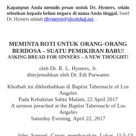
Kapanpun Anda menulis pesan untuk Dr. Hymers, selalu
sebutkan kepada beliau negara di mana Anda tinggal.
Surel
Dr. Hymers adalah
rlhymersjr@sbcglobal.net
. .
MEMINTA ROTI UNTUK ORANG-ORANG
BERDOSA – SUATU PEMIKIRAN BARU!
ASKING BREAD FOR SINNERS – A NEW THOUGHT!
oleh Dr. R. L. Hymers, Jr.
diterjemahkan oleh Dr. Edi Purwanto
Khotbah ini dikhotbahkan di Baptist Tabernacle of Los
Angeles
Pada Kebaktian Sabtu Malam, 22 April 2017
A sermon preached at the Baptist Tabernacle of Los
Angeles
Saturday Evening, April 22, 2017
John Samuel Cagan membacakan Lukas 11:5-13