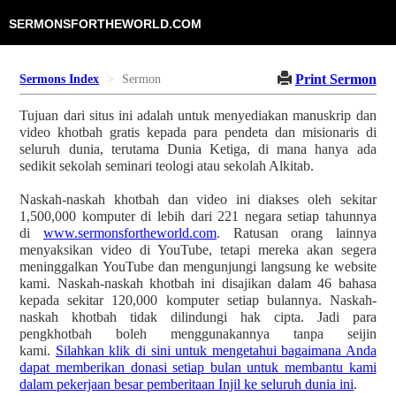
SERMONSFORTHEWORLD.COM
Print Sermon
Sermons Index
Sermon
Tujuan dari situs ini adalah untuk menyediakan manuskrip dan
video khotbah gratis kepada para pendeta dan misionaris di
seluruh dunia, terutama Dunia Ketiga, di mana hanya ada
sedikit sekolah seminari teologi atau sekolah Alkitab.
Naskah-naskah khotbah dan video ini diakses oleh sekitar
1,500,000 komputer di lebih dari 221 negara setiap tahunnya
di
www.sermonsfortheworld.com
. Ratusan orang lainnya
menyaksikan video di YouTube, tetapi mereka akan segera
meninggalkan YouTube dan mengunjungi langsung ke website
kami. Naskah-naskah khotbah ini disajikan dalam 46 bahasa
kepada sekitar 120,000 komputer setiap bulannya. Naskah-
naskah khotbah tidak dilindungi hak cipta. Jadi para
pengkhotbah boleh menggunakannya tanpa seijin
kami.
Silahkan klik di sini untuk mengetahui bagaimana Anda
dapat memberikan donasi setiap bulan untuk membantu kami
dalam pekerjaan besar pemberitaan Injil ke seluruh dunia ini
.