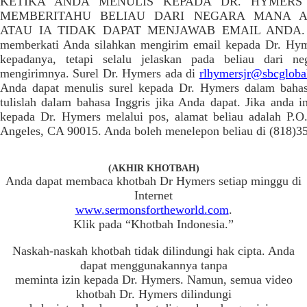
KETIKA ANDA MENULIS KEPADA DR. HYMERS
MEMBERITAHU BELIAU DARI NEGARA MANA A
ATAU IA TIDAK DAPAT MENJAWAB EMAIL ANDA. Jik
memberkati Anda silahkan mengirim email kepada Dr. Hym
kepadanya, tetapi selalu jelaskan pada beliau dari 
mengirimnya. Surel Dr. Hymers ada di
rlhymersjr@sbcglobal.
Anda dapat menulis surel kepada Dr. Hymers dalam baha
tulislah dalam bahasa Inggris jika Anda dapat. Jika anda i
kepada Dr. Hymers melalui pos, alamat beliau adalah P.
Angeles, CA 90015. Anda boleh menelepon beliau di (818)3
(AKHIR KHOTBAH)
Anda dapat membaca khotbah Dr Hymers setiap minggu di
Internet
www.sermonsfortheworld.com
.
Klik pada “Khotbah Indonesia.”
Naskah-naskah khotbah tidak dilindungi hak cipta. Anda
dapat menggunakannya tanpa
meminta izin kepada Dr. Hymers. Namun, semua video
khotbah Dr. Hymers dilindungi