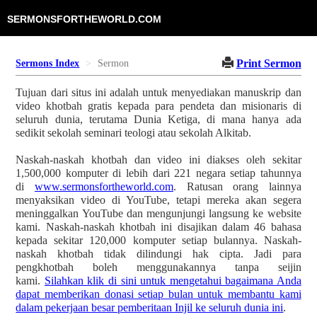
SERMONSFORTHEWORLD.COM
Print Sermon
Sermons Index
Sermon
Tujuan dari situs ini adalah untuk menyediakan manuskrip dan
video khotbah gratis kepada para pendeta dan misionaris di
seluruh dunia, terutama Dunia Ketiga, di mana hanya ada
sedikit sekolah seminari teologi atau sekolah Alkitab.
Naskah-naskah khotbah dan video ini diakses oleh sekitar
1,500,000 komputer di lebih dari 221 negara setiap tahunnya
di
www.sermonsfortheworld.com
. Ratusan orang lainnya
menyaksikan video di YouTube, tetapi mereka akan segera
meninggalkan YouTube dan mengunjungi langsung ke website
kami. Naskah-naskah khotbah ini disajikan dalam 46 bahasa
kepada sekitar 120,000 komputer setiap bulannya. Naskah-
naskah khotbah tidak dilindungi hak cipta. Jadi para
pengkhotbah boleh menggunakannya tanpa seijin
kami.
Silahkan klik di sini untuk mengetahui bagaimana Anda
dapat memberikan donasi setiap bulan untuk membantu kami
dalam pekerjaan besar pemberitaan Injil ke seluruh dunia ini
.