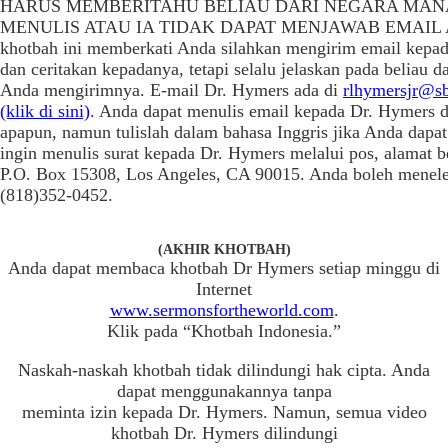
HARUS MEMBERITAHU BELIAU DARI NEGARA MAN
MENULIS ATAU IA TIDAK DAPAT MENJAWAB EMAIL A
khotbah ini memberkati Anda silahkan mengirim email kepa
dan ceritakan kepadanya, tetapi selalu jelaskan pada beliau d
Anda mengirimnya. E-mail Dr. Hymers ada di
rlhymersjr@sb
(klik di sini)
. Anda dapat menulis email kepada Dr. Hymers 
apapun, namun tulislah dalam bahasa Inggris jika Anda dapat
ingin menulis surat kepada Dr. Hymers melalui pos, alamat b
P.O. Box 15308, Los Angeles, CA 90015. Anda boleh menele
(818)352-0452.
(AKHIR KHOTBAH)
Anda dapat membaca khotbah Dr Hymers setiap minggu di
Internet
www.sermonsfortheworld.com
.
Klik pada “Khotbah Indonesia.”
Naskah-naskah khotbah tidak dilindungi hak cipta. Anda
dapat menggunakannya tanpa
meminta izin kepada Dr. Hymers. Namun, semua video
khotbah Dr. Hymers dilindungi