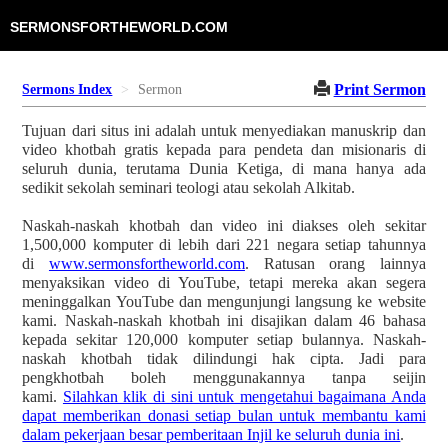
SERMONSFORTHEWORLD.COM
Print Sermon
Sermons Index
Sermon
Tujuan dari situs ini adalah untuk menyediakan manuskrip dan
video khotbah gratis kepada para pendeta dan misionaris di
seluruh dunia, terutama Dunia Ketiga, di mana hanya ada
sedikit sekolah seminari teologi atau sekolah Alkitab.
Naskah-naskah khotbah dan video ini diakses oleh sekitar
1,500,000 komputer di lebih dari 221 negara setiap tahunnya
di
www.sermonsfortheworld.com
. Ratusan orang lainnya
menyaksikan video di YouTube, tetapi mereka akan segera
meninggalkan YouTube dan mengunjungi langsung ke website
kami. Naskah-naskah khotbah ini disajikan dalam 46 bahasa
kepada sekitar 120,000 komputer setiap bulannya. Naskah-
naskah khotbah tidak dilindungi hak cipta. Jadi para
pengkhotbah boleh menggunakannya tanpa seijin
kami.
Silahkan klik di sini untuk mengetahui bagaimana Anda
dapat memberikan donasi setiap bulan untuk membantu kami
dalam pekerjaan besar pemberitaan Injil ke seluruh dunia ini
.