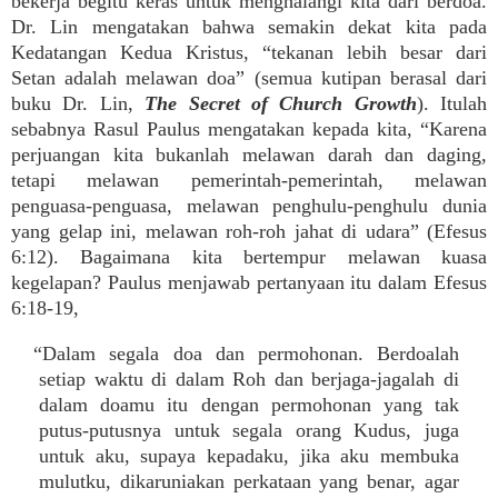
bekerja begitu keras untuk menghalangi kita dari berdoa.
Dr. Lin mengatakan bahwa semakin dekat kita pada
Kedatangan Kedua Kristus, “tekanan lebih besar dari
Setan adalah melawan doa” (semua kutipan berasal dari
buku Dr. Lin,
The Secret of Church Growth
). Itulah
sebabnya Rasul Paulus mengatakan kepada kita, “Karena
perjuangan kita bukanlah melawan darah dan daging,
tetapi melawan pemerintah-pemerintah, melawan
penguasa-penguasa, melawan penghulu-penghulu dunia
yang gelap ini, melawan roh-roh jahat di udara” (Efesus
6:12). Bagaimana kita bertempur melawan kuasa
kegelapan? Paulus menjawab pertanyaan itu dalam Efesus
6:18-19,
“Dalam segala doa dan permohonan. Berdoalah
setiap waktu di dalam Roh dan berjaga-jagalah di
dalam doamu itu dengan permohonan yang tak
putus-putusnya untuk segala orang Kudus, juga
untuk aku, supaya kepadaku, jika aku membuka
mulutku, dikaruniakan perkataan yang benar, agar