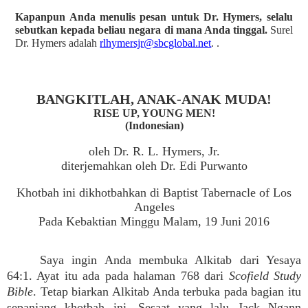
Kapanpun Anda menulis pesan untuk Dr. Hymers, selalu
sebutkan kepada beliau negara di mana Anda tinggal.
Surel
Dr. Hymers adalah
rlhymersjr@sbcglobal.net
. .
BANGKITLAH, ANAK-ANAK MUDA!
RISE UP, YOUNG MEN!
(Indonesian)
oleh Dr. R. L. Hymers, Jr.
diterjemahkan oleh Dr. Edi Purwanto
Khotbah ini dikhotbahkan di Baptist Tabernacle of Los
Angeles
Pada Kebaktian Minggu Malam, 19 Juni 2016
Saya ingin Anda membuka Alkitab dari Yesaya
64:1. Ayat itu ada pada halaman 768 dari
Scofield Study
Bible
. Tetap biarkan Alkitab Anda terbuka pada bagian itu
sepanjang khotbah ini. Sesaat yang lalu Jack Ngann