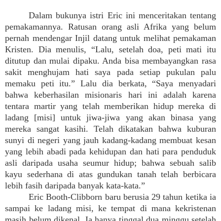
Dalam bukunya istri Eric ini menceritakan tentang
pemakamannya. Ratusan orang asli Afrika yang belum
pernah mendengar Injil datang untuk melihat pemakaman
Kristen. Dia menulis, “Lalu, setelah doa, peti mati itu
ditutup dan mulai dipaku. Anda bisa membayangkan rasa
sakit menghujam hati saya pada setiap pukulan palu
memaku peti itu.” Lalu dia berkata, “Saya menyadari
bahwa keberhasilan misionaris hari ini adalah karena
tentara martir yang telah memberikan hidup mereka di
ladang [misi] untuk jiwa-jiwa yang akan binasa yang
mereka sangat kasihi. Telah dikatakan bahwa kuburan
sunyi di negeri yang jauh kadang-kadang membuat kesan
yang lebih abadi pada kehidupan dan hati para penduduk
asli daripada usaha seumur hidup; bahwa sebuah salib
kayu sederhana di atas gundukan tanah telah berbicara
lebih fasih daripada banyak kata-kata.”
Eric Booth-Clibborn baru berusia 29 tahun ketika ia
sampai ke ladang misi, ke tempat di mana kekristenan
masih belum dikenal. Ia hanya tinggal dua minggu setelah