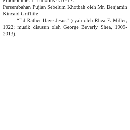
Prudhomme: II Timotius 4:10-17.
Persembahan Pujian Sebelum Khotbah oleh Mr. Benjamin
Kincaid Griffith:
“I’d Rather Have Jesus” (syair oleh Rhea F. Miller,
1922; musik disusun oleh George Beverly Shea, 1909-
2013).