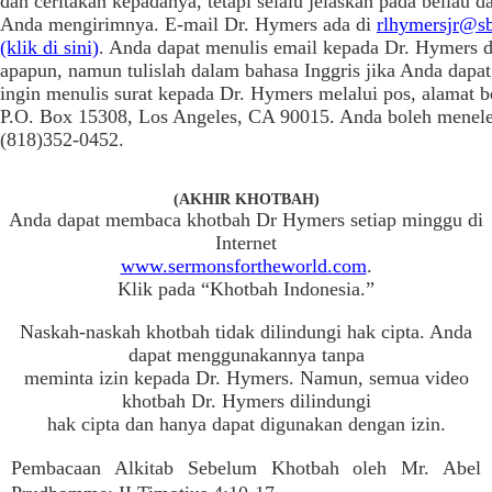
dan ceritakan kepadanya, tetapi selalu jelaskan pada beliau d
Anda mengirimnya. E-mail Dr. Hymers ada di
rlhymersjr@sb
(klik di sini)
. Anda dapat menulis email kepada Dr. Hymers 
apapun, namun tulislah dalam bahasa Inggris jika Anda dapat
ingin menulis surat kepada Dr. Hymers melalui pos, alamat b
P.O. Box 15308, Los Angeles, CA 90015. Anda boleh menele
(818)352-0452.
(AKHIR KHOTBAH)
Anda dapat membaca khotbah Dr Hymers setiap minggu di
Internet
www.sermonsfortheworld.com
.
Klik pada “Khotbah Indonesia.”
Naskah-naskah khotbah tidak dilindungi hak cipta. Anda
dapat menggunakannya tanpa
meminta izin kepada Dr. Hymers. Namun, semua video
khotbah Dr. Hymers dilindungi
hak cipta dan hanya dapat digunakan dengan izin.
Pembacaan Alkitab Sebelum Khotbah oleh Mr. Abel