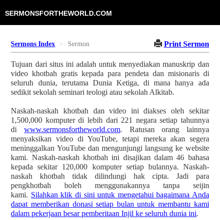
SERMONSFORTHEWORLD.COM
Print Sermon
Sermons Index
Sermon
Tujuan dari situs ini adalah untuk menyediakan manuskrip dan
video khotbah gratis kepada para pendeta dan misionaris di
seluruh dunia, terutama Dunia Ketiga, di mana hanya ada
sedikit sekolah seminari teologi atau sekolah Alkitab.
Naskah-naskah khotbah dan video ini diakses oleh sekitar
1,500,000 komputer di lebih dari 221 negara setiap tahunnya
di
www.sermonsfortheworld.com
. Ratusan orang lainnya
menyaksikan video di YouTube, tetapi mereka akan segera
meninggalkan YouTube dan mengunjungi langsung ke website
kami. Naskah-naskah khotbah ini disajikan dalam 46 bahasa
kepada sekitar 120,000 komputer setiap bulannya. Naskah-
naskah khotbah tidak dilindungi hak cipta. Jadi para
pengkhotbah boleh menggunakannya tanpa seijin
kami.
Silahkan klik di sini untuk mengetahui bagaimana Anda
dapat memberikan donasi setiap bulan untuk membantu kami
dalam pekerjaan besar pemberitaan Injil ke seluruh dunia ini
.