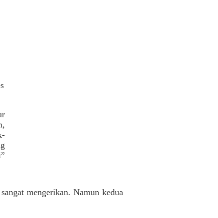
s
ur
m,
k-
ng
i”
a sangat mengerikan. Namun kedua