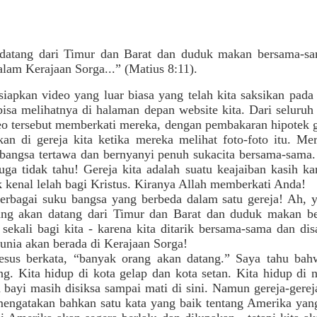
datang dari Timur dan Barat dan duduk makan bersama-s
alam Kerajaan Sorga...” (Matius 8:11).
iapkan video yang luar biasa yang telah kita saksikan pad
bisa melihatnya di halaman depan website kita. Dari seluruh
o tersebut memberkati mereka, dengan pembakaran hipotek 
kan di gereja kita ketika mereka melihat foto-foto itu. Me
 bangsa tertawa dan bernyanyi penuh sukacita bersama-sama.
ga tidak tahu! Gereja kita adalah suatu keajaiban kasih kar
ak kenal lelah bagi Kristus. Kiranya Allah memberkati Anda!
erbagai suku bangsa yang berbeda dalam satu gereja! Ah, y
orang akan datang dari Timur dan Barat dan duduk makan 
ekali bagi kita - karena kita ditarik bersama-sama dan dis
dunia akan berada di Kerajaan Sorga!
esus berkata, “banyak orang akan datang.” Saya tahu bah
ng. Kita hidup di kota gelap dan kota setan. Kita hidup di n
h bayi masih disiksa sampai mati di sini. Namun gereja-gerej
mengatakan bahkan satu kata yang baik tentang Amerika yang 