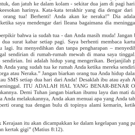
antuk, dan jatuh ke dalam kolam - sekitar dua jam di pagi h
eesokan harinya. Kata-kata terakhir yang dia dengar dari 
, orang tua! Berhenti! Anda akan ke neraka!” Dia adala
ketika saya mendengar dari Ileana bagaimana dia meninggal
berpikir bahwa ia sudah tua - dan Anda masih muda! Jangan b
dua surat kabar setiap pagi. Saya berhenti membaca kar
lucu lagi. Itu menyedihkan dan tanpa pengharapan – menyed
nggal sendirian di rumah-rumah mewah di mana saya tingga
 sendirian. Ini adalah hidup yang mengerikan. Berjanjilah
Anda yang sudah tua ke rumah Anda ketika mereka sendiria
orga atau Neraka.” Jangan biarkan orang tua Anda hidup dala
au SMS setiap dua hari dari Anda! Desaklah ibu atau ayah 
lah meninggal. ITU ADALAH HAL YANG BENAR-BENAR O
kannya. Demi Tuhan jangan biarkan ibumu layu dan mati da
ka Anda melakukannya, Anda akan menuai apa yang Anda tabu
eperti orang tua dengan bulu di topinya alami kemarin, keti
 Kerajaan itu akan dicampakkan ke dalam kegelapan yang pal
an kertak gigi” (Matius 8:12).