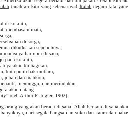
pi Amerika akan segera berlalu dan dilupakan - tetapi kita a
tulah
tanah air kita yang sebenarnya!
Itulah
negara kita yan
al di kota itu,
ah membasahi mata,
sorga,
rselisihan di sorga,
emua dikuduskan sepenuhnya,
 manisnya harmoni di sana;
ju pada kota itu,
atnya akan ku bagikan.
tu, kota putih bak mutiara,
, jubah dan mahkota,
menanti, menunggu, dan merindukan,
era akan datang
ty” oleh Arthur F. Ingler, 1902).
ng-orang yang akan berada di sana! Allah berkata di sana ak
g banyaknya, dari segala bangsa dan suku dan kaum dan bah