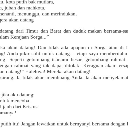
tu, kota putih bak mutiara,
, jubah dan mahkota,
menanti, menunggu, dan merindukan,
era akan datang
datang dari Timur dan Barat dan duduk makan bersama-s
alam Kerajaan Sorga...”
ka akan datang! Dan tidak ada apapun di Sorga atau di b
g! Anda pikir sulit untuk datang - tetapi saya memberitah
ng! Seperti gelombang tsunami besar, gelombang rahmat
engan rahmat yang tak dapat ditolak! Keraguan akan tersa
kan datang!” Haleluya! Mereka akan datang!
karang. Ia tidak akan membuang Anda. Ia akan menyelamat
 jika aku datang;
tuk mencoba.
l jauh dari Kristus
amanya!
 putih itu! Jangan lewatkan untuk bernyanyi bersama dengan 