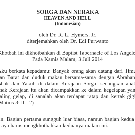
SORGA DAN NERAKA
HEAVEN AND HELL
(Indonesian)
oleh Dr. R. L. Hymers, Jr.
diterjemahkan oleh Dr. Edi Purwanto
Khotbah ini dikhotbahkan di Baptist Tabernacle of Los Angele
Pada Kamis Malam, 3 Juli 2014
Aku berkata kepadamu: Banyak orang akan datang dari Tim
an Barat dan duduk makan bersama-sama dengan Abraha
shak dan Yakub di dalam Kerajaan Sorga, sedangkan ana
nak Kerajaan itu akan dicampakkan ke dalam kegelapan ya
aling gelap, di sanalah akan terdapat ratap dan kertak gig
Matius 8:11-12).
ian. Bagian pertama sungguh luar biasa, namun bagian kedu
, saya harus mengkhotbahkan keduanya malam ini.