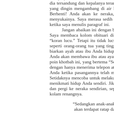
dia tersandung dan kepalanya ter
yang dingin mengambang di air k
Berhenti! Anda akan ke neraka
menyukainya. Saya merasa sedih 
ketika saya menulis paragraf ini.
Jangan abaikan ini dengan 
Saya membaca kolom obituari di 
“koran lucu.” Tetapi itu tidak 
seperti orang-orang tua yang ti
biarkan ayah atau ibu Anda hidup
Anda akan membawa ibu atau ayah 
poin khotbah ini, yang bertema “S
dengan hanya menerima telepon at
Anda ketika pasangannya te
Setidaknya mencoba untuk melaku
menikmati hidup Anda sendiri. Ji
dan pergi ke neraka sendirian, s
kolam renangnya.
“Sedangkan anak-anak
akan terdapat ratap d