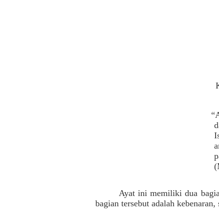
“
d
I
a
p
(
Ayat ini memiliki dua bag
bagian tersebut adalah kebenaran