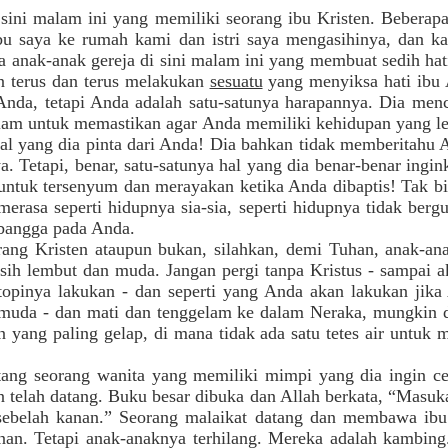
sini malam ini yang memiliki seorang ibu Kristen. Bebera
u saya ke rumah kami dan istri saya mengasihinya, dan k
da anak-anak gereja di sini malam ini yang membuat sedih h
n terus dan terus melakukan
sesuatu
yang menyiksa hati ibu
Anda, tetapi Anda adalah satu-satunya harapannya. Dia men
alam untuk memastikan agar Anda memiliki kehidupan yang leb
l yang dia pinta dari Anda! Dia bahkan tidak memberitahu
a. Tetapi, benar, satu-satunya hal yang dia benar-benar ingi
 untuk tersenyum dan merayakan ketika Anda dibaptis! Tak bi
rasa seperti hidupnya sia-sia, seperti hidupnya tidak berg
 bangga pada Anda.
rang Kristen ataupun bukan, silahkan, demi Tuhan, anak-an
ih lembut dan muda. Jangan pergi tanpa Kristus - sampai ak
 topinya lakukan - dan seperti yang Anda akan lakukan jik
muda - dan mati dan tenggelam ke dalam Neraka, mungkin d
 yang paling gelap, di mana tidak ada satu tetes air untuk 
tang seorang wanita yang memiliki mimpi yang dia ingin ce
telah datang. Buku besar dibuka dan Allah berkata, “Masuka
 sebelah kanan.” Seorang malaikat datang dan membawa ibu 
anan. Tetapi anak-anaknya terhilang. Mereka adalah kambing.