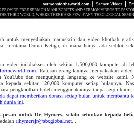
sermonsfortheworld.com
Sermon Videos
Em
 TO PROVIDE FREE SERMON MANUSCRIPTS AND SERMON VIDEOS TO PAST
THE THIRD WORLD, WHERE THERE ARE FEW IF ANY THEOLOGICAL SEMIN
alah untuk menyediakan manuskrip dan video khotbah grati
nia, terutama Dunia Ketiga, di mana hanya ada sedikit seko
n video ini diakses oleh sekitar 1,500,000 komputer di leb
ortheworld.com
. Ratusan orang lainnya menyaksikan video
n YouTube dan mengunjungi langsung ke website kami. N
sa kepada sekitar 120,000 komputer setiap bulannya. Nas
i para pengkhotbah boleh menggunakannya tanpa seijin kami
a dapat memberikan donasi setiap bulan untuk membantu k
h dunia ini
.
pesan untuk Dr. Hymers, selalu sebutkan kepada bel
 adalah
rlhymersjr@sbcglobal.net
. .