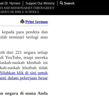
ail Dr. Hymers
Support Our Ministry
Search
ORS AND MISSIONARIES THROUGHOUT
ARIES OR BIBLE SCHOOLS.
Print Sermon
s kepada para pendeta dan
lah seminari teologi atau
ih dari 221 negara setiap
 di YouTube, tetapi mereka
askah-naskah khotbah ini
kah-naskah khotbah tidak
.
Silahkan klik di sini untuk
ami dalam pekerjaan besar
iau negara di mana Anda