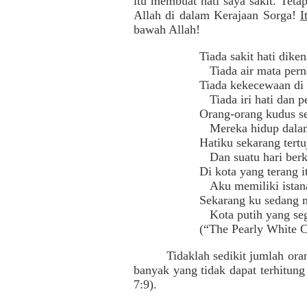
itu membuat hati saya sakit. Teta
Allah di dalam Kerajaan Sorga!
I
bawah Allah!
Tiada sakit hati diken
Tiada air mata pern
Tiada kekecewaan di 
Tiada iri hati dan pe
Orang-orang kudus s
Mereka hidup dalam
Hatiku sekarang tertu
Dan suatu hari berk
Di kota yang terang i
Aku memiliki istana
Sekarang ku sedang 
Kota putih yang seg
(“The Pearly White Ci
Tidaklah sedikit jumlah ora
banyak yang tidak dapat terhitun
7:9).