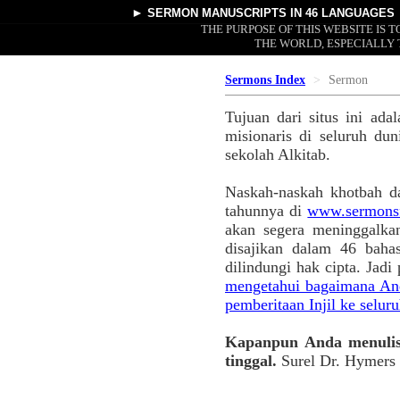
►
SERMON MANUSCRIPTS
IN 46 LANGUAGES
THE PURPOSE OF THIS WEBSITE IS
THE WORLD, ESPECIALLY 
Sermons Index
Sermon
Tujuan dari situs ini ad
misionaris di seluruh du
sekolah Alkitab.
Naskah-naskah khotbah da
tahunnya di
www.sermonsf
akan segera meninggalka
disajikan dalam 46 baha
dilindungi hak cipta. Jad
mengetahui bagaimana And
pemberitaan Injil ke seluru
Kapanpun Anda menulis 
tinggal.
Surel Dr. Hymers