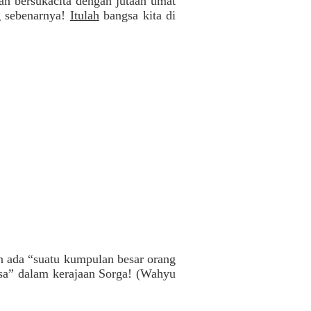
kan bersukacita dengan jutaan umat
g sebenarnya!
Itulah
bangsa kita di
an ada “suatu kumpulan besar orang
asa” dalam kerajaan Sorga! (Wahyu