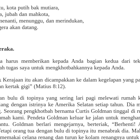
tu, kota putih bak mutiara,
, jubah dan mahkota,
menanti, menunggu, dan merindukan,
era akan datang.
eraka.
a harus memberikan kepada Anda bagian kedua dari teks
ah tugas saya untuk mengkhotbahkannya kepada Anda.
 Kerajaan itu akan dicampakkan ke dalam kegelapan yang pal
an kertak gigi” (Matius 8:12).
an bulu di topinya yang sering lari pagi melewati rumah k
jang dengan istrinya ke Amerika Selatan setiap tahun. Dia
. Seorang pengkhotbah bernama Curtis Goldman tinggal di r
rumah kami. Pendeta Goldman keluar ke jalan untuk menghampi
hantu. Goldman berlari mengejarnya, berteriak, “Berhenti!
etapi orang tua dengan bulu di topinya itu menabrak dia. Ma
Dia memakai celana renang dan turun ke kolam renangnya untuk