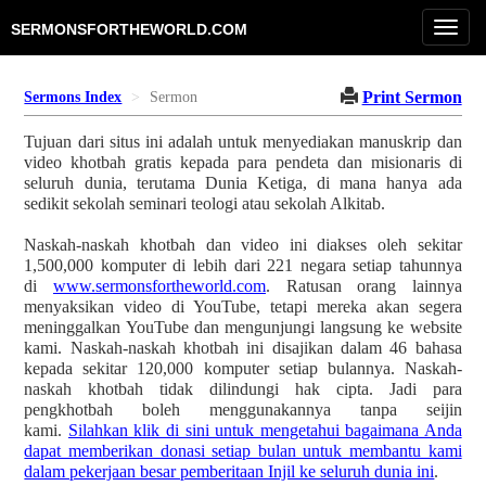
Toggl
SERMONSFORTHEWORLD.COM
navig
Print Sermon
Sermons Index
Sermon
Tujuan dari situs ini adalah untuk menyediakan manuskrip dan
video khotbah gratis kepada para pendeta dan misionaris di
seluruh dunia, terutama Dunia Ketiga, di mana hanya ada
sedikit sekolah seminari teologi atau sekolah Alkitab.
Naskah-naskah khotbah dan video ini diakses oleh sekitar
1,500,000 komputer di lebih dari 221 negara setiap tahunnya
di
www.sermonsfortheworld.com
. Ratusan orang lainnya
menyaksikan video di YouTube, tetapi mereka akan segera
meninggalkan YouTube dan mengunjungi langsung ke website
kami. Naskah-naskah khotbah ini disajikan dalam 46 bahasa
kepada sekitar 120,000 komputer setiap bulannya. Naskah-
naskah khotbah tidak dilindungi hak cipta. Jadi para
pengkhotbah boleh menggunakannya tanpa seijin
kami.
Silahkan klik di sini untuk mengetahui bagaimana Anda
dapat memberikan donasi setiap bulan untuk membantu kami
dalam pekerjaan besar pemberitaan Injil ke seluruh dunia ini
.