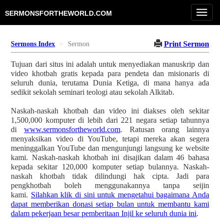
Toggl
SERMONSFORTHEWORLD.COM
navig
Print Sermon
Sermons Index
Sermon
Tujuan dari situs ini adalah untuk menyediakan manuskrip dan
video khotbah gratis kepada para pendeta dan misionaris di
seluruh dunia, terutama Dunia Ketiga, di mana hanya ada
sedikit sekolah seminari teologi atau sekolah Alkitab.
Naskah-naskah khotbah dan video ini diakses oleh sekitar
1,500,000 komputer di lebih dari 221 negara setiap tahunnya
di
www.sermonsfortheworld.com
. Ratusan orang lainnya
menyaksikan video di YouTube, tetapi mereka akan segera
meninggalkan YouTube dan mengunjungi langsung ke website
kami. Naskah-naskah khotbah ini disajikan dalam 46 bahasa
kepada sekitar 120,000 komputer setiap bulannya. Naskah-
naskah khotbah tidak dilindungi hak cipta. Jadi para
pengkhotbah boleh menggunakannya tanpa seijin
kami.
Silahkan klik di sini untuk mengetahui bagaimana Anda
dapat memberikan donasi setiap bulan untuk membantu kami
dalam pekerjaan besar pemberitaan Injil ke seluruh dunia ini
.