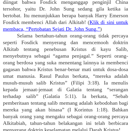
diingat bahwa Fosdick menganggap penginjil China
tersohor, yaitu Dr. John Sung sedang gila ketika ia
bertobat. Itu menunjukkan berapa banyak Harry Emerson
Fosdick membenci Allah dari Alkitab! (
Klik di sini untuk
membaca, “Pertobatan Sejati Dr. John Sung.”
)
Selama bertahun-tahun orang-orang tidak percaya
seperti Fosdick menyerang dan mencemooh doktrin
Alkitab tentang penebusan Kristus di kayu Salib,
menyebutnya sebagai “agama penjagal.” Seperti orang-
orang berdosa yang suka menentang lainnya ia membenci
gagasan bahwa Kristus benar-benar mati untuk dosa-dosa
umat manusia. Rasul Paulus berkata, “mereka adalah
musuh-musuh salib Kristus” (Filipi 3:18). Ia menulis
kepada jemaat-jemaat di Galatia tentang “serangan
terhadap salib” (Galatia 5:11). Ia berkata, “Sebab
pemberitaan tentang salib memang adalah kebodohan bagi
mereka yang akan binasa” (I Korintus 1:18). Bahkan
banyak orang yang mengaku sebagai orang-orang percaya
Alkitabiah, tahun-tahun belakangan ini telah berbicara
menyerang doktrin keselamatan melalui Darah Kristus!