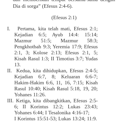
Dia di sorga” (Efesus 2:4-6).
(Efesus 2:1)
I. Pertama, kita telah mati, Efesus 2:1;
Kejadian 6:5; Ayub 14:4: 15:14;
Mazmur 51:5; Mazmur 58:3;
Pengkhotbah 9:3; Yeremia 17:9; Efesus
2:1, 3; Kolose 2:13; Efesus 2:1, 5;
Kisah Rasul 1:3; II Timotius 3:7; Yudas
13.
II. Kedua, kita dihidupkan, Efesus 2:4-5;
Kejadian 6:7, 8; Keluaran 6:6-7;
Hakim-Hakim 6:6, 11, 16, 7:15; Kisah
Rasul 10:40; Kisah Rasul 5:18, 19, 20;
Yohanes 11:26.
III. Ketiga, kita dibangkitkan, Efesus 2:5-
6; II Korintus 12:2; Lukas 23:43;
Yohanes 6:44; I Tesalonika 4:16-17;
I Korintus 15:51-53; Lukas 13:24; 11:9.