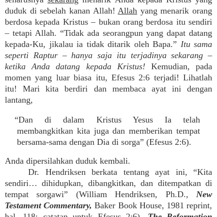
duduk di sebelah kanan Allah!
Allah
yang menarik orang
berdosa kepada Kristus – bukan orang berdosa itu sendiri
– tetapi Allah. “Tidak ada seorangpun yang dapat datang
kepada-Ku, jikalau ia tidak ditarik oleh Bapa.”
Itu sama
seperti Raptur – hanya saja itu terjadinya sekarang –
ketika Anda datang kepada Kristus!
Kemudian, pada
momen yang luar biasa itu, Efesus 2:6 terjadi! Lihatlah
itu! Mari kita berdiri dan membaca ayat ini dengan
lantang,
“Dan di dalam Kristus Yesus Ia telah
membangkitkan kita juga dan memberikan tempat
bersama-sama dengan Dia di sorga” (Efesus 2:6).
Anda dipersilahkan duduk kembali.
Dr. Hendriksen berkata tentang ayat ini, “Kita
sendiri… dihidupkan, dibangkitkan, dan ditempatkan di
tempat sorgawi” (William Hendriksen, Ph.D.,
New
Testament Commentary,
Baker Book House, 1981 reprint,
hal. 118; catatan untuk Efesus 2:6).
The Reformation