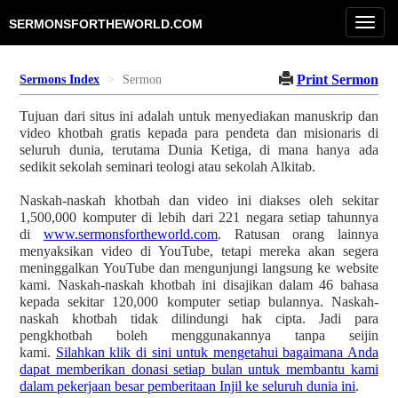
Toggl
SERMONSFORTHEWORLD.COM
navig
Print Sermon
Sermons Index
Sermon
Tujuan dari situs ini adalah untuk menyediakan manuskrip dan
video khotbah gratis kepada para pendeta dan misionaris di
seluruh dunia, terutama Dunia Ketiga, di mana hanya ada
sedikit sekolah seminari teologi atau sekolah Alkitab.
Naskah-naskah khotbah dan video ini diakses oleh sekitar
1,500,000 komputer di lebih dari 221 negara setiap tahunnya
di
www.sermonsfortheworld.com
. Ratusan orang lainnya
menyaksikan video di YouTube, tetapi mereka akan segera
meninggalkan YouTube dan mengunjungi langsung ke website
kami. Naskah-naskah khotbah ini disajikan dalam 46 bahasa
kepada sekitar 120,000 komputer setiap bulannya. Naskah-
naskah khotbah tidak dilindungi hak cipta. Jadi para
pengkhotbah boleh menggunakannya tanpa seijin
kami.
Silahkan klik di sini untuk mengetahui bagaimana Anda
dapat memberikan donasi setiap bulan untuk membantu kami
dalam pekerjaan besar pemberitaan Injil ke seluruh dunia ini
.