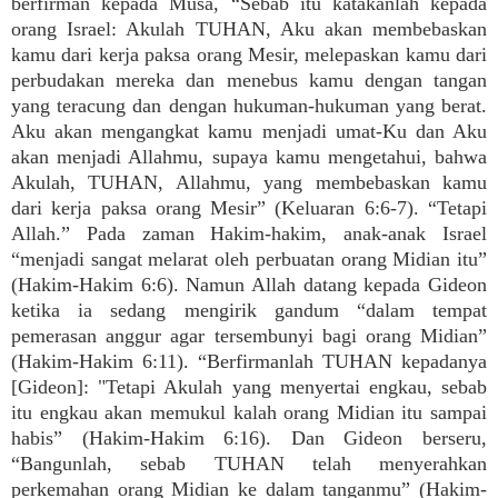
berfirman kepada Musa, “Sebab itu katakanlah kepada
orang Israel: Akulah TUHAN, Aku akan membebaskan
kamu dari kerja paksa orang Mesir, melepaskan kamu dari
perbudakan mereka dan menebus kamu dengan tangan
yang teracung dan dengan hukuman-hukuman yang berat.
Aku akan mengangkat kamu menjadi umat-Ku dan Aku
akan menjadi Allahmu, supaya kamu mengetahui, bahwa
Akulah, TUHAN, Allahmu, yang membebaskan kamu
dari kerja paksa orang Mesir” (Keluaran 6:6-7). “Tetapi
Allah.” Pada zaman Hakim-hakim, anak-anak Israel
“menjadi sangat melarat oleh perbuatan orang Midian itu”
(Hakim-Hakim 6:6). Namun Allah datang kepada Gideon
ketika ia sedang mengirik gandum “dalam tempat
pemerasan anggur agar tersembunyi bagi orang Midian”
(Hakim-Hakim 6:11). “Berfirmanlah TUHAN kepadanya
[Gideon]: "Tetapi Akulah yang menyertai engkau, sebab
itu engkau akan memukul kalah orang Midian itu sampai
habis” (Hakim-Hakim 6:16). Dan Gideon berseru,
“Bangunlah, sebab TUHAN telah menyerahkan
perkemahan orang Midian ke dalam tanganmu” (Hakim-