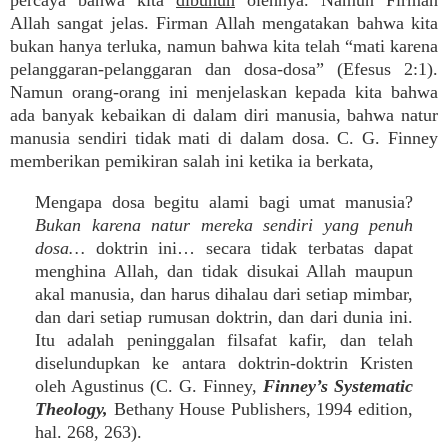
percaya bahwa kita
dibunuh
olehnya. Namun Firman
Allah sangat jelas. Firman Allah mengatakan bahwa kita
bukan hanya terluka, namun bahwa kita telah “mati karena
pelanggaran-pelanggaran dan dosa-dosa” (Efesus 2:1).
Namun orang-orang ini menjelaskan kepada kita bahwa
ada banyak kebaikan di dalam diri manusia, bahwa natur
manusia sendiri tidak mati di dalam dosa. C. G. Finney
memberikan pemikiran salah ini ketika ia berkata,
Mengapa dosa begitu alami bagi umat manusia?
Bukan karena natur mereka sendiri yang penuh
dosa…
doktrin ini… secara tidak terbatas dapat
menghina Allah, dan tidak disukai Allah maupun
akal manusia, dan harus dihalau dari setiap mimbar,
dan dari setiap rumusan doktrin, dan dari dunia ini.
Itu adalah peninggalan filsafat kafir, dan telah
diselundupkan ke antara doktrin-doktrin Kristen
oleh Agustinus (C. G. Finney,
Finney’s Systematic
Theology,
Bethany House Publishers, 1994 edition,
hal. 268, 263).