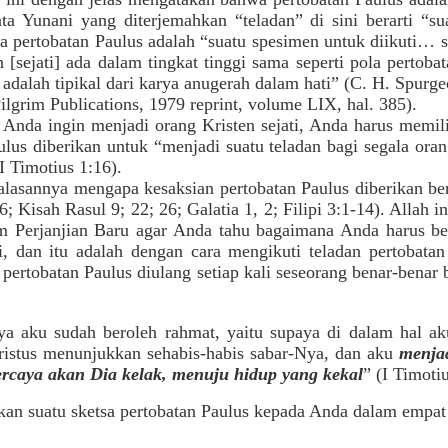
ta Yunani yang diterjemahkan “teladan” di sini berarti “su
 pertobatan Paulus adalah “suatu spesimen untuk diikuti… 
[sejati] ada dalam tingkat tinggi sama seperti pola pertoba
 adalah tipikal dari karya anugerah dalam hati” (C. H. Spurg
ilgrim Publications, 1979 reprint, volume LIX, hal. 385).
 Anda ingin menjadi orang Kristen sejati, Anda harus memili
ulus diberikan untuk “menjadi suatu teladan bagi segala ora
I Timotius 1:16).
 alasannya mengapa kesaksian pertobatan Paulus diberikan be
6; Kisah Rasul 9; 22; 26; Galatia 1, 2; Filipi 3:1-14). Alla
m Perjanjian Baru agar Anda tahu bagaimana Anda harus be
i, dan itu adalah dengan cara mengikuti teladan pertobatan
pertobatan Paulus diulang setiap kali seseorang benar-benar 
nya aku sudah beroleh rahmat, yaitu supaya di dalam hal ak
ristus menunjukkan sehabis-habis sabar-Nya, dan aku
menjad
ercaya akan Dia kelak, menuju hidup yang kekal
” (I Timoti
kan suatu sketsa pertobatan Paulus kepada Anda dalam empat