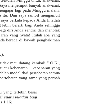
di Sekolah Minggu untuk anak-anak
. Saya menjemput banyak anak-anak
 mengajar lagi pada Minggu malam.
na itu. Dan saya sambil mengambil
 saya berkata kepada Anda lihatlah
lebih berarti bagi Anda sehingga
agi diri Anda sendiri dan menolak
naran yang nyata! Itulah apa yang
Anda berada di bawah penghakiman
3).
 tidak mau datang kembali!” O.K.,
 suatu kebenaran – kebenaran yang
adalah model dari pertobatan semua
 pertobatan yang sama yang pernah
u yang terlebih besar
i suatu teladan bagi
us 1:16).