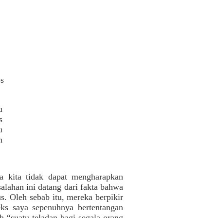
s
u
s
u
n
a kita tidak dapat mengharapkan
salahan ini datang dari fakta bahwa
s. Oleh sebab itu, mereka berpikir
eks saya sepenuhnya bertentangan
h “suatu teladan bagi segala orang