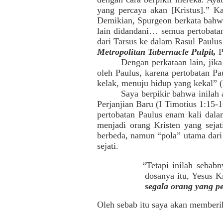
yang percaya akan [Kristus].” Ka
Demikian, Spurgeon berkata bahwa
lain didandani… semua pertobatan 
dari Tarsus ke dalam Rasul Paulus
Metropolitan Tabernacle Pulpit,
P
Dengan perkataan lain, jika
oleh Paulus, karena pertobatan Pa
kelak, menuju hidup yang kekal” (
Saya berpikir bahwa inilah
Perjanjian Baru (I Timotius 1:15-1
pertobatan Paulus enam kali dala
menjadi orang Kristen yang sejat
berbeda, namun “pola” utama dari 
sejati.
“Tetapi inilah sebab
dosanya itu, Yesus K
segala orang yang p
Oleh sebab itu saya akan memberi