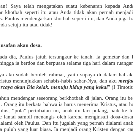
lkan! Saya telah mengatakan suatu kebenaran kepada Anda
 khotbah seperti itu atau Anda tidak akan pernah menjadi
s. Paulus mendengarkan khotbah seperti itu, dan Anda juga 
da setuju itu atau tidak!
insafan akan dosa.
ada dia, Paulus jatuh tersungkur ke tanah. Ia gemetar dan k
ingga ia berdoa dan berpuasa selama tiga hari dalam ruangan
nya aku sudah beroleh rahmat, yaitu supaya di dalam hal ak
ristus menunjukkan sehabis-habis sabar-Nya, dan aku
menjad
ercaya akan Dia kelak, menuju hidup yang kekal
” (I Timoti
hun mendengar seseorang berkhotbah di jalan. Orang itu be
 Orang itu berkata bahwa ia harus menerima Kristus, atau h
lus, “pola” pertobatan ini, anak itu lari pulang, naik ke l
e lantai sambil menangis oleh karena menginsafi dosa-do
ialami oleh Paulus. Dan itu jugalah yang pernah dialami anak
ua puluh yang luar biasa. Ia menjadi orang Kristen dengan 