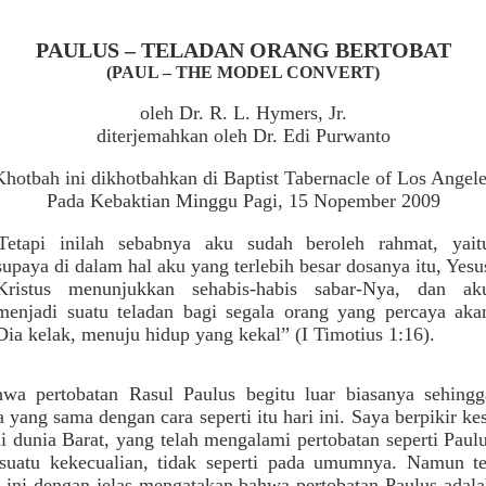
PAULUS – TELADAN ORANG BERTOBAT
(PAUL – THE MODEL CONVERT)
oleh Dr. R. L. Hymers, Jr.
diterjemahkan oleh Dr. Edi Purwanto
Khotbah ini dikhotbahkan di Baptist Tabernacle of Los Angele
Pada Kebaktian Minggu Pagi, 15 Nopember 2009
Tetapi inilah sebabnya aku sudah beroleh rahmat, yait
supaya di dalam hal aku yang terlebih besar dosanya itu, Yesu
Kristus menunjukkan sehabis-habis sabar-Nya, dan ak
menjadi suatu teladan bagi segala orang yang percaya aka
Dia kelak, menuju hidup yang kekal” (I Timotius 1:16).
wa pertobatan Rasul Paulus begitu luar biasanya sehingg
yang sama dengan cara seperti itu hari ini. Saya berpikir ke
di dunia Barat, yang telah mengalami pertobatan seperti Paulu
suatu kekecualian, tidak seperti pada umumnya. Namun t
 ini dengan jelas mengatakan bahwa pertobatan Paulus adala