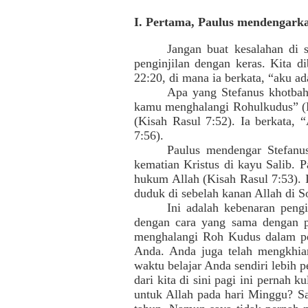
I. Pertama, Paulus mendengarka
Jangan buat kesalahan di 
penginjilan dengan keras. Kita d
22:20, di mana ia berkata, “aku ada
Apa yang Stefanus khotbahk
kamu menghalangi Rohulkudus” (Ki
(Kisah Rasul 7:52). Ia berkata, 
7:56).
Paulus mendengar Stefanu
kematian Kristus di kayu Salib. 
hukum Allah (Kisah Rasul 7:53). I
duduk di sebelah kanan Allah di S
Ini adalah kebenaran peng
dengan cara yang sama dengan pe
menghalangi Roh Kudus dalam pem
Anda. Anda juga telah mengkhian
waktu belajar Anda sendiri lebih
dari kita di sini pagi ini pernah
untuk Allah pada hari Minggu? S