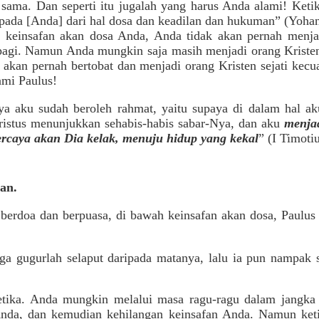
 sama. Dan seperti itu jugalah yang harus Anda alami! Ket
ada [Anda] dari hal dosa dan keadilan dan hukuman” (Yohan
 keinsafan akan dosa Anda, Anda tidak akan pernah menjad
pagi. Namun Anda mungkin saja masih menjadi orang Kristen
k akan pernah bertobat dan menjadi orang Kristen sejati ke
ami Paulus!
nya aku sudah beroleh rahmat, yaitu supaya di dalam hal ak
ristus menunjukkan sehabis-habis sabar-Nya, dan aku
menjad
ercaya akan Dia kelak, menuju hidup yang kekal
” (I Timoti
kan.
, berdoa dan berpuasa, di bawah keinsafan akan dosa, Paulu
uga gugurlah selaput daripada matanya, lalu ia pun nampak
eketika. Anda mungkin melalui masa ragu-ragu dalam jang
da, dan kemudian kehilangan keinsafan Anda. Namun ketik