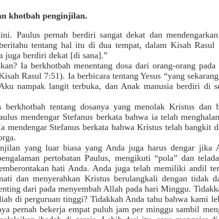
n khotbah penginjilan.
sini. Paulus pernah berdiri sangat dekat dan mendengark
iberitahu tentang hal itu di dua tempat, dalam Kisah Rasul
 juga berdiri dekat [di sana].”
an? Ia berkhotbah menentang dosa dari orang-orang pada z
sah Rasul 7:51). Ia berbicara tentang Yesus “yang sekara
“Aku nampak langit terbuka, dan Anak manusia berdiri di 
s berkhotbah tentang dosanya yang menolak Kristus dan b
Paulus mendengar Stefanus berkata bahwa ia telah menghala
a mendengar Stefanus berkata bahwa Kristus telah bangkit d
orga.
injilan yang luar biasa yang Anda juga harus dengar jika
ngalaman pertobatan Paulus, mengikuti “pola” dan telada
berontakan hati Anda. Anda juga telah memiliki andil ter
ati dan menyerahkan Kristus berulangkali dengan tidak 
 penting dari pada menyembah Allah pada hari Minggu. Tida
 kuliah di perguruan tinggi? Tidakkah Anda tahu bahwa kami 
aya pernah bekerja empat puluh jam per minggu sambil men