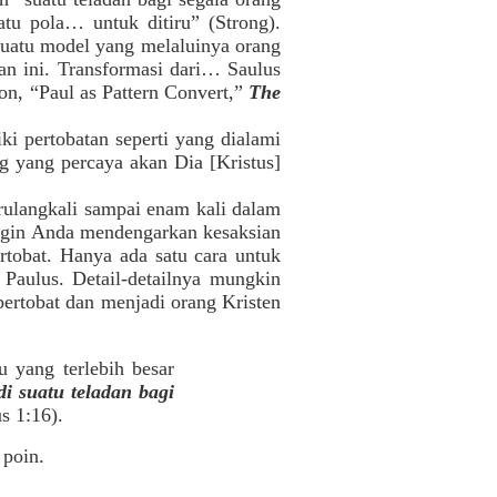
atu pola… untuk ditiru” (Strong).
suatu model yang melaluinya orang
tan ini. Transformasi dari… Saulus
eon, “Paul as Pattern Convert,”
The
ki pertobatan seperti yang dialami
ng yang percaya akan Dia [Kristus]
rulangkali sampai enam kali dalam
h ingin Anda mendengarkan kesaksian
rtobat. Hanya ada satu cara untuk
 Paulus. Detail-detailnya mungkin
bertobat dan menjadi orang Kristen
u yang terlebih besar
i suatu teladan bagi
us 1:16).
 poin.