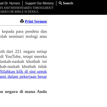
ail Dr. Hymers
Support Our Ministry
Search
ORS AND MISSIONARIES THROUGHOUT
ARIES OR BIBLE SCHOOLS.
Print Sermon
s kepada para pendeta dan
lah seminari teologi atau
ih dari 221 negara setiap
 di YouTube, tetapi mereka
askah-naskah khotbah ini
kah-naskah khotbah tidak
.
Silahkan klik di sini untuk
ami dalam pekerjaan besar
iau negara di mana Anda