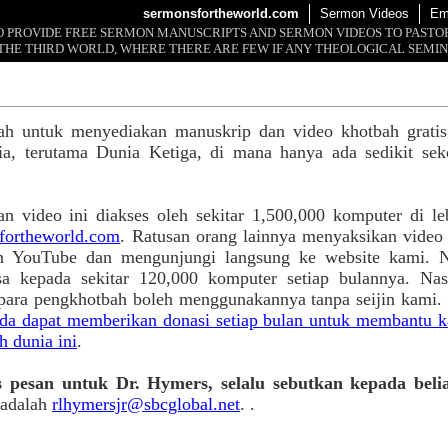
sermonsfortheworld.com
Sermon Videos
Em
 TO PROVIDE FREE SERMON MANUSCRIPTS AND SERMON VIDEOS TO PAST
THE THIRD WORLD, WHERE THERE ARE FEW IF ANY THEOLOGICAL SEMIN
alah untuk menyediakan manuskrip dan video khotbah grati
nia, terutama Dunia Ketiga, di mana hanya ada sedikit seko
n video ini diakses oleh sekitar 1,500,000 komputer di leb
ortheworld.com
. Ratusan orang lainnya menyaksikan video
n YouTube dan mengunjungi langsung ke website kami. N
sa kepada sekitar 120,000 komputer setiap bulannya. Nas
i para pengkhotbah boleh menggunakannya tanpa seijin kami
a dapat memberikan donasi setiap bulan untuk membantu k
h dunia ini
.
pesan untuk Dr. Hymers, selalu sebutkan kepada bel
 adalah
rlhymersjr@sbcglobal.net
. .