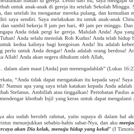
elalaikan ibadah di gereja. Lebih dari itu, saya mengajar 
tbah untuk anak-anak di gereja itu setelah Sekolah Minggu
ja, dan setelah itu mengantar mereka pulang, dan kemudian
diri saya sendiri. Saya melakukan itu untuk anak-anak Chi
 dan sambil bekerja 8 jam per hari, 40 jam per minggu. Dan
ngapa Anda tidak pergi ke gereja. Malulah Anda! Apa yang 
Tuhan! Anda selalu menolak Roh Kudus! Anda telah hidup b
untuk kedua kalinya bagi keegoisan Anda! Itu adalah kebe
ang perlu untuk Anda dengar! Anda adalah orang berdosa! 
a Allah! Anda akan segera dihukum oleh Allah,
… dalam alam maut [Anda] pun menengadahlah” (Lukas 16:2
kata, “Anda tidak dapat mengatakan itu kepada saya! Saya
li! Namun apa yang saya telah katakan kepada Anda adalah
bah Stefanus. Ambillah atau tinggalkan! Pertobatan Paulus 
 mendengar khotbah Injil yang keras untuk dapat mengalami
nya aku sudah beroleh rahmat, yaitu supaya di dalam hal ak
ristus menunjukkan sehabis-habis sabar-Nya, dan aku
menjad
ercaya akan Dia kelak, menuju hidup yang kekal
” (I Timoti