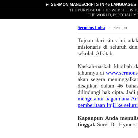
►
SERMON MANUSCRIPTS
IN 46 LANGUAGES
THE PURPOSE OF THIS WEBSITE IS
THE WORLD, ESPECIALLY 
Sermons Index
Sermon
Tujuan dari situs ini ad
misionaris di seluruh du
sekolah Alkitab.
Naskah-naskah khotbah da
tahunnya di
www.sermonsf
akan segera meninggalka
disajikan dalam 46 baha
dilindungi hak cipta. Jad
mengetahui bagaimana And
pemberitaan Injil ke seluru
Kapanpun Anda menulis 
tinggal.
Surel Dr. Hymers