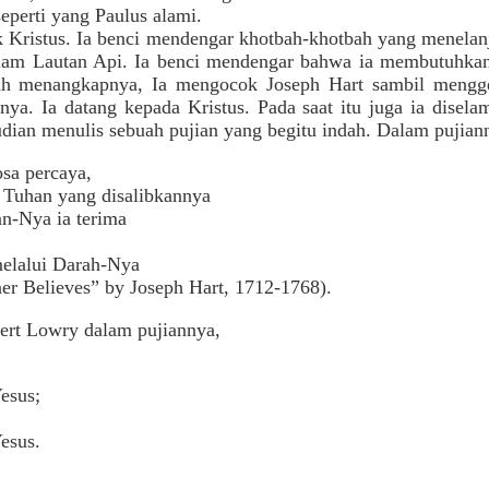
eperti yang Paulus alami.
 Kristus. Ia benci mendengar khotbah-khotbah yang menelan
lam Lautan Api. Ia benci mendengar bahwa ia membutuhka
ah menangkapnya, Ia mengocok Joseph Hart sambil mengg
nya. Ia datang kepada Kristus. Pada saat itu juga ia disel
udian menulis sebuah pujian yang begitu indah. Dalam pujianny
osa percaya,
Tuhan yang disalibkannya
n-Nya ia terima
lalui Darah-Nya
r Believes” by Joseph Hart, 1712-1768).
bert Lowry dalam pujiannya,
esus;
esus.