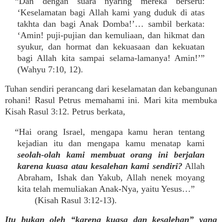
“Dan dengan suara nyaring mereka berseru:
‘Keselamatan bagi Allah kami yang duduk di atas
takhta dan bagi Anak Domba!’… sambil berkata:
‘Amin! puji-pujian dan kemuliaan, dan hikmat dan
syukur, dan hormat dan kekuasaan dan kekuatan
bagi Allah kita sampai selama-lamanya! Amin!’”
(Wahyu 7:10, 12).
Tuhan sendiri perancang dari keselamatan dan kebangunan
rohani! Rasul Petrus memahami ini. Mari kita membuka
Kisah Rasul 3:12. Petrus berkata,
“Hai orang Israel, mengapa kamu heran tentang
kejadian itu dan mengapa kamu menatap kami
seolah-olah kami membuat orang ini berjalan
karena kuasa atau kesalehan kami sendiri?
Allah
Abraham, Ishak dan Yakub, Allah nenek moyang
kita telah memuliakan Anak-Nya, yaitu Yesus…”
(Kisah Rasul 3:12-13).
Itu bukan oleh “karena kuasa dan kesalehan” yang