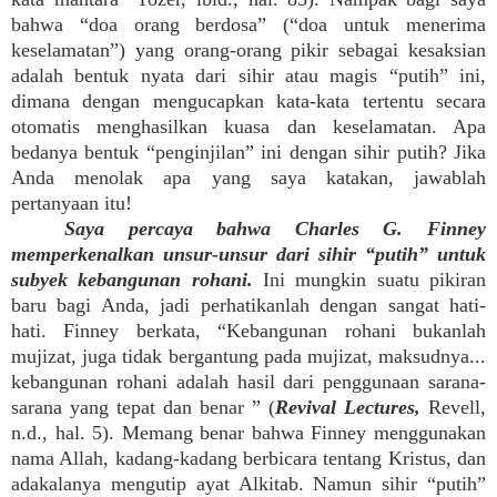
bahwa “doa orang berdosa” (“doa untuk menerima
keselamatan”) yang orang-orang pikir sebagai kesaksian
adalah bentuk nyata dari sihir atau magis “putih” ini,
dimana dengan mengucapkan kata-kata tertentu secara
otomatis menghasilkan kuasa dan keselamatan. Apa
bedanya bentuk “penginjilan” ini dengan sihir putih? Jika
Anda menolak apa yang saya katakan, jawablah
pertanyaan itu!
Saya percaya bahwa Charles G. Finney
memperkenalkan unsur-unsur dari sihir “putih” untuk
subyek kebangunan rohani.
Ini mungkin suatu pikiran
baru bagi Anda, jadi perhatikanlah dengan sangat hati-
hati. Finney berkata, “Kebangunan rohani bukanlah
mujizat, juga tidak bergantung pada mujizat, maksudnya...
kebangunan rohani adalah hasil dari penggunaan sarana-
sarana yang tepat dan benar ” (
Revival Lectures,
Revell,
n.d., hal. 5). Memang benar bahwa Finney menggunakan
nama Allah, kadang-kadang berbicara tentang Kristus, dan
adakalanya mengutip ayat Alkitab. Namun sihir “putih”