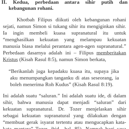
II. Kedua, perbedaan antara sihir putih dan
kebangunan rohani.
Khotbah Filipus diikuti oleh kebangunan rohani
sejati, namun Simon si tukang sihir itu mengiginkan sihir.
Ia ingin membeli kuasa supranatural itu untuk
“menghasilkan kekuatan yang melampau kekuatan
manusia biasa melalui perantara agen-agen supranatural.”
Perbedaan dasarnya adalah ini – Filipus
memberitakan
Kristus
(Kisah Rasul 8:5), namun Simon berkata,
“Berikanlah juga kepadaku kuasa itu, supaya jika
aku menumpangkan tanganku di atas seseorang, ia
boleh menerima Roh Kudus” (Kisah Rasul 8:19).
Ini adalah suatu “saluran.” Ini adalah suatu ide, di dalam
sihir, bahwa manusia dapat menjadi “saluran” dari
kekuatan supranatural. Dr. Tozer menjelaskan sihir
sebagai kekuatan supranatural yang dilakukan dengan
“membuat gerak isyarat tertentu atau mengucapkan kata-
kata mantara” Tozer, ibid., hal. 85). Nampak bagi saya