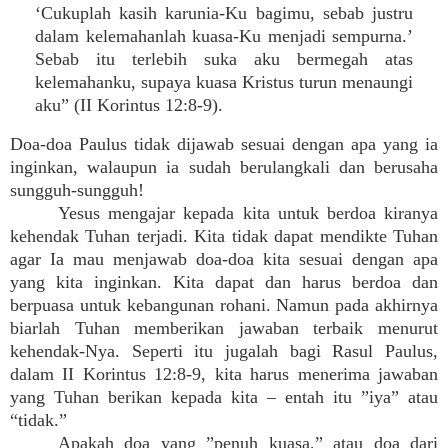
‘Cukuplah kasih karunia-Ku bagimu, sebab justru
dalam kelemahanlah kuasa-Ku menjadi sempurna.’
Sebab itu terlebih suka aku bermegah atas
kelemahanku, supaya kuasa Kristus turun menaungi
aku” (II Korintus 12:8-9).
Doa-doa Paulus tidak dijawab sesuai dengan apa yang ia
inginkan, walaupun ia sudah berulangkali dan berusaha
sungguh-sungguh!
Yesus mengajar kepada kita untuk berdoa kiranya
kehendak Tuhan terjadi. Kita tidak dapat mendikte Tuhan
agar Ia mau menjawab doa-doa kita sesuai dengan apa
yang kita inginkan. Kita dapat dan harus berdoa dan
berpuasa untuk kebangunan rohani. Namun pada akhirnya
biarlah Tuhan memberikan jawaban terbaik menurut
kehendak-Nya. Seperti itu jugalah bagi Rasul Paulus,
dalam II Korintus 12:8-9, kita harus menerima jawaban
yang Tuhan berikan kepada kita – entah itu ”iya” atau
“tidak.”
Apakah doa yang ”penuh kuasa,” atau doa dari