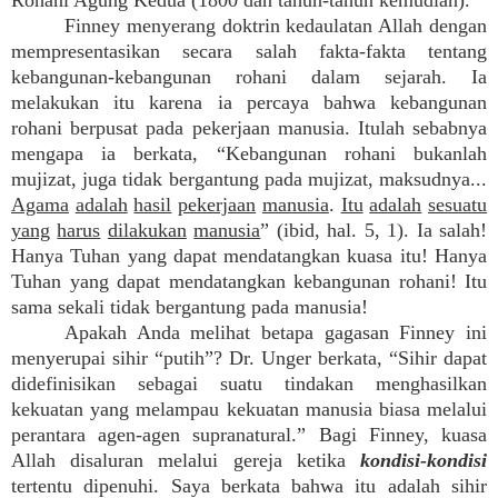
Rohani Agung Kedua (1800 dan tahun-tahun kemudian).
Finney menyerang doktrin kedaulatan Allah dengan
mempresentasikan secara salah fakta-fakta tentang
kebangunan-kebangunan rohani dalam sejarah. Ia
melakukan itu karena ia percaya bahwa kebangunan
rohani berpusat pada pekerjaan manusia. Itulah sebabnya
mengapa ia berkata, “Kebangunan rohani bukanlah
mujizat, juga tidak bergantung pada mujizat, maksudnya...
Agama
adalah
hasil
pekerjaan
manusia
.
Itu
adalah
sesuatu
yang
harus
dilakukan
manusia
” (ibid, hal. 5, 1). Ia salah!
Hanya Tuhan yang dapat mendatangkan kuasa itu! Hanya
Tuhan yang dapat mendatangkan kebangunan rohani! Itu
sama sekali tidak bergantung pada manusia!
Apakah Anda melihat betapa gagasan Finney ini
menyerupai sihir “putih”? Dr. Unger berkata, “Sihir dapat
didefinisikan sebagai suatu tindakan menghasilkan
kekuatan yang melampau kekuatan manusia biasa melalui
perantara agen-agen supranatural.” Bagi Finney, kuasa
Allah disaluran melalui gereja ketika
kondisi-kondisi
tertentu dipenuhi. Saya berkata bahwa itu adalah sihir