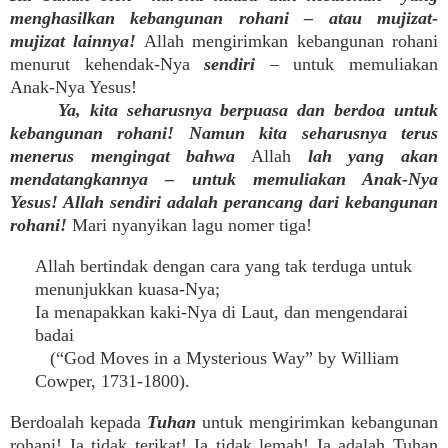
menghasilkan kebangunan rohani – atau mujizat-
mujizat lainnya!
Allah mengirimkan kebangunan rohani
menurut kehendak-Nya
sendiri
– untuk memuliakan
Anak-Nya Yesus!
Ya, kita seharusnya berpuasa dan berdoa untuk
kebangunan rohani! Namun kita seharusnya terus
menerus mengingat bahwa
Allah
lah yang akan
mendatangkannya – untuk memuliakan Anak-Nya
Yesus! Allah sendiri adalah perancang dari kebangunan
rohani
!
Mari nyanyikan lagu nomer tiga!
Allah bertindak dengan cara yang tak terduga untuk
menunjukkan kuasa-Nya;
Ia menapakkan kaki-Nya di Laut, dan mengendarai
badai
(“God Moves in a Mysterious Way” by William
Cowper, 1731-1800).
Berdoalah kepada
Tuhan
untuk mengirimkan kebangunan
rohani! Ia tidak terikat! Ia tidak lemah! Ia adalah Tuhan