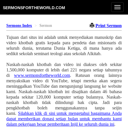
Toggl
SERMONSFORTHEWORLD.COM
navig
Print Sermon
Sermons Index
Sermon
Tujuan dari situs ini adalah untuk menyediakan manuskrip dan
video khotbah gratis kepada para pendeta dan misionaris di
seluruh dunia, terutama Dunia Ketiga, di mana hanya ada
sedikit sekolah seminari teologi atau sekolah Alkitab.
Naskah-naskah khotbah dan video ini diakses oleh sekitar
1,500,000 komputer di lebih dari 221 negara setiap tahunnya
di
www.sermonsfortheworld.com
. Ratusan orang lainnya
menyaksikan video di YouTube, tetapi mereka akan segera
meninggalkan YouTube dan mengunjungi langsung ke website
kami. Naskah-naskah khotbah ini disajikan dalam 46 bahasa
kepada sekitar 120,000 komputer setiap bulannya. Naskah-
naskah khotbah tidak dilindungi hak cipta. Jadi para
pengkhotbah boleh menggunakannya tanpa seijin
kami.
Silahkan klik di sini untuk mengetahui bagaimana Anda
dapat memberikan donasi setiap bulan untuk membantu kami
dalam pekerjaan besar pemberitaan Injil ke seluruh dunia ini
.