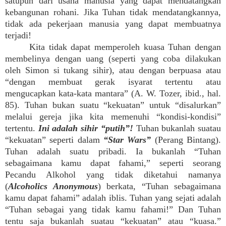
satupun dari usaha manusia yang dapat mendatangkan
kebangunan rohani. Jika Tuhan tidak mendatangkannya,
tidak ada pekerjaan manusia yang dapat membuatnya
terjadi!
Kita tidak dapat memperoleh kuasa Tuhan dengan
membelinya dengan uang (seperti yang coba dilakukan
oleh Simon si tukang sihir), atau dengan berpuasa atau
“dengan membuat gerak isyarat tertentu atau
mengucapkan kata-kata mantara” (A. W. Tozer, ibid., hal.
85). Tuhan bukan suatu “kekuatan” untuk “disalurkan”
melalui gereja jika kita memenuhi “kondisi-kondisi”
tertentu.
Ini adalah sihir “putih”!
Tuhan bukanlah suatau
“kekuatan” seperti dalam
“Star Wars”
(Perang Bintang).
Tuhan adalah suatu pribadi. Ia bukanlah “Tuhan
sebagaimana kamu dapat fahami,” seperti seorang
Pecandu Alkohol yang tidak diketahui namanya
(
Alcoholics Anonymous
) berkata, “Tuhan sebagaimana
kamu dapat fahami” adalah iblis. Tuhan yang sejati adalah
“Tuhan sebagai yang tidak kamu fahami!” Dan Tuhan
tentu saja bukanlah suatau “kekuatan” atau “kuasa.”