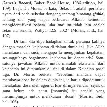
Genesis Record,
Baker Book House, 1986 edition, hal.
109). Lagi, Dr. Morris berkata, “Jelas ini adalah peristiwa
nyata dari pada sekedar dongeng tentang binatang (
fable
)
tentang ular yang dapat berbicara. Alkitab kemudian
mengidentifikasi bahwa ‘ular tua’ itu tidak lain adalah
setan itu sendiri, Wahyu 12:9; 20:2” (Morris, ibid., hal.
107).
Di sini kita diperhadapkan untuk pertama kalinya
dengan masalah kejahatan di dalam dunia ini. Jika Allah
mahakuasa dan suci, mengapa Ia mengijinkan kejahatan,
sesungguhnya bagaimana kejahatan itu dapat ada? Satu-
satunya jawaban Alkitab untuk masalah eksistensi dari
kejahatan ini ditemukan di sini di dalam Kejadian pasal
tiga. Dr. Morris berkata, “Sebelum manusia dapat
membawa dosa ke dalam dunia ini, ia harus digoda untuk
melakukan dosa oleh agen di luar dirinya sendiri, sejak di
sana belum ada natur [manusia] itu sendiri yang
memimpinnya untuk melakukan [dosa]” (Morris, ibid.,
hal. 106).