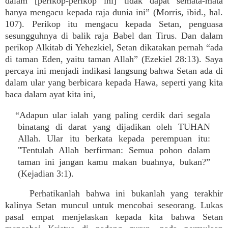
dalam [perikop-perikop ini] tidak dapat semata-mata
hanya mengacu kepada raja dunia ini” (Morris, ibid., hal.
107). Perikop itu mengacu kepada Setan, penguasa
sesungguhnya di balik raja Babel dan Tirus. Dan dalam
perikop Alkitab di Yehezkiel, Setan dikatakan pernah “ada
di taman Eden, yaitu taman Allah” (Ezekiel 28:13). Saya
percaya ini menjadi indikasi langsung bahwa Setan ada di
dalam ular yang berbicara kepada Hawa, seperti yang kita
baca dalam ayat kita ini,
“Adapun ular ialah yang paling cerdik dari segala
binatang di darat yang dijadikan oleh TUHAN
Allah. Ular itu berkata kepada perempuan itu:
"Tentulah Allah berfirman: Semua pohon dalam
taman ini jangan kamu makan buahnya, bukan?”
(Kejadian 3:1).
Perhatikanlah bahwa ini bukanlah yang terakhir
kalinya Setan muncul untuk mencobai seseorang. Lukas
pasal empat menjelaskan kepada kita bahwa Setan