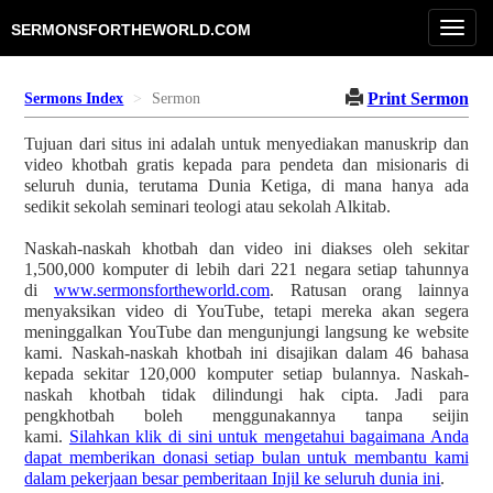
Toggl
SERMONSFORTHEWORLD.COM
navig
Print Sermon
Sermons Index
Sermon
Tujuan dari situs ini adalah untuk menyediakan manuskrip dan
video khotbah gratis kepada para pendeta dan misionaris di
seluruh dunia, terutama Dunia Ketiga, di mana hanya ada
sedikit sekolah seminari teologi atau sekolah Alkitab.
Naskah-naskah khotbah dan video ini diakses oleh sekitar
1,500,000 komputer di lebih dari 221 negara setiap tahunnya
di
www.sermonsfortheworld.com
. Ratusan orang lainnya
menyaksikan video di YouTube, tetapi mereka akan segera
meninggalkan YouTube dan mengunjungi langsung ke website
kami. Naskah-naskah khotbah ini disajikan dalam 46 bahasa
kepada sekitar 120,000 komputer setiap bulannya. Naskah-
naskah khotbah tidak dilindungi hak cipta. Jadi para
pengkhotbah boleh menggunakannya tanpa seijin
kami.
Silahkan klik di sini untuk mengetahui bagaimana Anda
dapat memberikan donasi setiap bulan untuk membantu kami
dalam pekerjaan besar pemberitaan Injil ke seluruh dunia ini
.