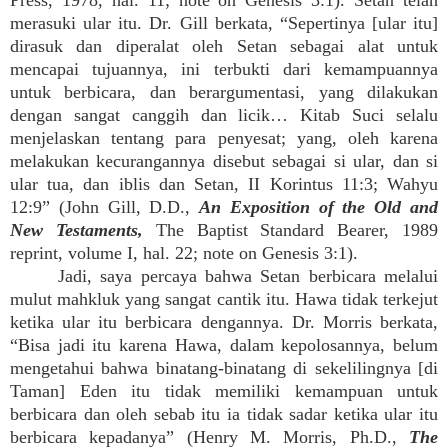
Press, 1978, hal. 11; note on Genesis 3:1). Setan telah
merasuki ular itu. Dr. Gill berkata, “Sepertinya [ular itu]
dirasuk dan diperalat oleh Setan sebagai alat untuk
mencapai tujuannya, ini terbukti dari kemampuannya
untuk berbicara, dan berargumentasi, yang dilakukan
dengan sangat canggih dan licik… Kitab Suci selalu
menjelaskan tentang para penyesat; yang, oleh karena
melakukan kecurangannya disebut sebagai si ular, dan si
ular tua, dan iblis dan Setan, II Korintus 11:3; Wahyu
12:9” (John Gill, D.D.,
An Exposition of the Old and
New Testaments,
The Baptist Standard Bearer, 1989
reprint, volume I, hal. 22; note on Genesis 3:1).
Jadi, saya percaya bahwa Setan berbicara melalui
mulut mahkluk yang sangat cantik itu. Hawa tidak terkejut
ketika ular itu berbicara dengannya. Dr. Morris berkata,
“Bisa jadi itu karena Hawa, dalam kepolosannya, belum
mengetahui bahwa binatang-binatang di sekelilingnya [di
Taman] Eden itu tidak memiliki kemampuan untuk
berbicara dan oleh sebab itu ia tidak sadar ketika ular itu
berbicara kepadanya” (Henry M. Morris, Ph.D.,
The