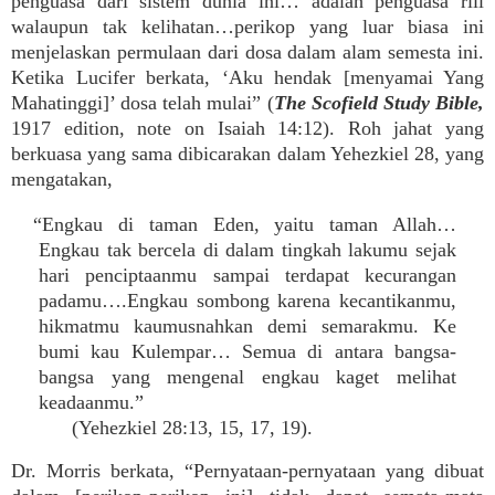
penguasa dari sistem dunia ini… adalah penguasa riil
walaupun tak kelihatan…perikop yang luar biasa ini
menjelaskan permulaan dari dosa dalam alam semesta ini.
Ketika Lucifer berkata, ‘Aku hendak [menyamai Yang
Mahatinggi]’ dosa telah mulai” (
The Scofield Study Bible,
1917 edition, note on Isaiah 14:12). Roh jahat yang
berkuasa yang sama dibicarakan dalam Yehezkiel 28, yang
mengatakan,
“Engkau di taman Eden, yaitu taman Allah…
Engkau tak bercela di dalam tingkah lakumu sejak
hari penciptaanmu sampai terdapat kecurangan
padamu….Engkau sombong karena kecantikanmu,
hikmatmu kaumusnahkan demi semarakmu. Ke
bumi kau Kulempar… Semua di antara bangsa-
bangsa yang mengenal engkau kaget melihat
keadaanmu.”
(Yehezkiel 28:13, 15, 17, 19).
Dr. Morris berkata, “Pernyataan-pernyataan yang dibuat