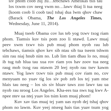
siv phom coob zuj zu…tebchaws Amelikas tsis tau
los txwm cov neeg vwm no…lawv thiaj li tua neeg
[koom coob li coob tau] tshaj dua lwm qhov chaw
(Barack Obama,
The Los Angeles Times,
Wednesday, June 11, 2014).
Muaj tseeb Obama cov lus teb yog txwv txog riam
phom. Tiamsis kuv tsis pom zoo li ntawd. Lawv muaj
peev xwm txwv tsis pub muaj phom nyob rau lub
tebchaws, tiamsis qhov kev sib ntau sib tua tseem tshwm
sim rau niaj hnub nim no. Lub lim tiam dhau lo no, muaj
ib tug tub hlua tau xua rov riam yos hav zoov tua neeg
raug mob txog rau ntawm 20 leej nyob rau tsev kawm
ntawv. Yog lawv txwv tsis pub muaj cov riam no, cov
menyuam no yuav tig los siv pob zeb los tej yam ntse
hlais tau neeg – los sis siv hluav taws zoo lawv tau ua
nyob rau nroog Los Angeles. Kha-ees tua nws tug kwv A-
npee ntev ua ntej yuav los tsim kom muaj phom!
Kuv xav tias muaj tej yam uas nyob dej tshaj qhov
phom no lawm. Kuv yeej ntseeg hais tias yuav tsum yog