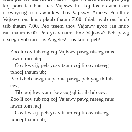
koj pom tau hais tias Vajtswv hu koj los ntawm tsam
ntxwnyoog los ntawm kev thov Vajtswv! Amees! Peb thov
Vajtswv rau hnub plaub thaum 7.00. thiab nyob rau hnub
tsib thaum 7.00. Peb tseem thov Vajtswv nyob rau hnub
rau thaum 6.00. Peb yuav tsum thov Vajtswv? Peb pawg
ntseeg nyob rau Los Angeles! Los koom peb!
Zoo li cov tub rog coj Vajtswv pawg ntseeg mus
lawm tom ntej;
Cov kwstij, peb yuav tsum coj li cov ntseeg
txheej thaum ub;
Peb txhob tawg ua pab ua pawg, peb yog ib lub
cev,
Tib txoj kev vam, kev cog qhia, ib lub cev.
Zoo li cov tub rog coj Vajtswv pawg ntseeg mus
lawm tom ntej;
Cov kwstij, peb yuav tsum coj li cov ntseeg
txheej thaum ub;