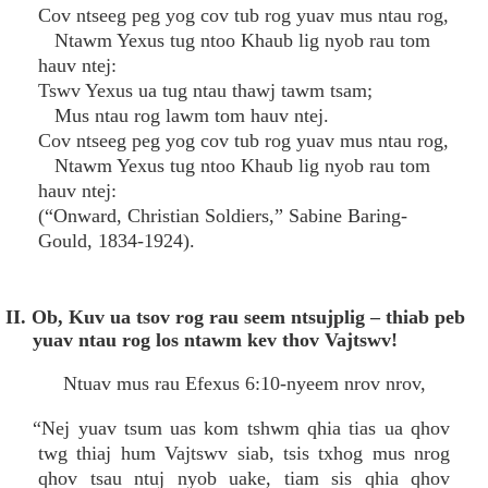
Cov ntseeg peg yog cov tub rog yuav mus ntau rog,
Ntawm Yexus tug ntoo Khaub lig nyob rau tom
hauv ntej:
Tswv Yexus ua tug ntau thawj tawm tsam;
Mus ntau rog lawm tom hauv ntej.
Cov ntseeg peg yog cov tub rog yuav mus ntau rog,
Ntawm Yexus tug ntoo Khaub lig nyob rau tom
hauv ntej:
(“Onward, Christian Soldiers,” Sabine Baring-
Gould, 1834-1924).
II. Ob, Kuv ua tsov rog rau seem ntsujplig – thiab peb
yuav ntau rog los ntawm kev thov Vajtswv!
Ntuav mus rau Efexus 6:10-nyeem nrov nrov,
“Nej yuav tsum uas kom tshwm qhia tias ua qhov
twg thiaj hum Vajtswv siab, tsis txhog mus nrog
qhov tsau ntuj nyob uake, tiam sis qhia qhov