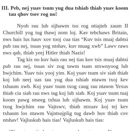
III. Peb, nej yuav tsum yug dua tshiab thiab yuav koom
tau qhov tsov rog no!
Nyob rau lub sijhawm tso rog ntiajteb zaum II
Churchill yog tug thawj nom loj. Kav tebchaws Britain,
nws hais lus hauv xov tooj cua tias “Kuv tsis muaj dabtsi
pub rau nej, tsuas yog ntshav, kuv muag xwb” Lawv raws
nws qab, thiab yeej Hitler thiab Nazis!
Tag kis no kuv hais rau nej tias kuv tsis muaj dabtsi
pub rau nej, tsuas siv zog tawm tsam ntxwnyoog lub
hwjchim. Yuav tsis yooj yim. Koj yuav tsum siv siab thiab
koj lub neej uas tau yug dua tshiab ntawm txoj kev
txhaum xwb. Koj yuav tsum txog caug rau ntawm Yexus
thiab cia siab rau nws tag koj lub siab. Koj yuav tsum tuaj
koom pawg ntseeg txhua lub sijhawm. Koj yuav tsum
txog hwjchim rau Vajtswv, thiab ntxuav koj tej kev
txhaum los ntawm Vajntsujplig tug dawb huv thiab cov
ntshav! Vajluskub hais tias! Vajluskub hais tias: