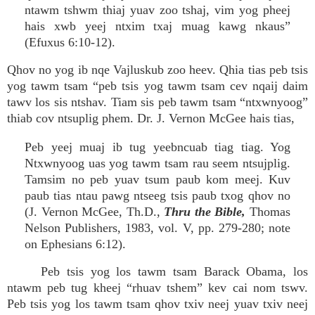
ntawm tshwm thiaj yuav zoo tshaj, vim yog pheej
hais xwb yeej ntxim txaj muag kawg nkaus”
(Efuxus 6:10-12).
Qhov no yog ib nqe Vajluskub zoo heev. Qhia tias peb tsis
yog tawm tsam “peb tsis yog tawm tsam cev nqaij daim
tawv los sis ntshav. Tiam sis peb tawm tsam “ntxwnyoog”
thiab cov ntsuplig phem. Dr. J. Vernon McGee hais tias,
Peb yeej muaj ib tug yeebncuab tiag tiag. Yog
Ntxwnyoog uas yog tawm tsam rau seem ntsujplig.
Tamsim no peb yuav tsum paub kom meej. Kuv
paub tias ntau pawg ntseeg tsis paub txog qhov no
(J. Vernon McGee, Th.D.,
Thru the Bible,
Thomas
Nelson Publishers, 1983, vol. V, pp. 279-280; note
on Ephesians 6:12).
Peb tsis yog los tawm tsam Barack Obama, los
ntawm peb tug kheej “rhuav tshem” kev cai nom tswv.
Peb tsis yog los tawm tsam qhov txiv neej yuav txiv neej