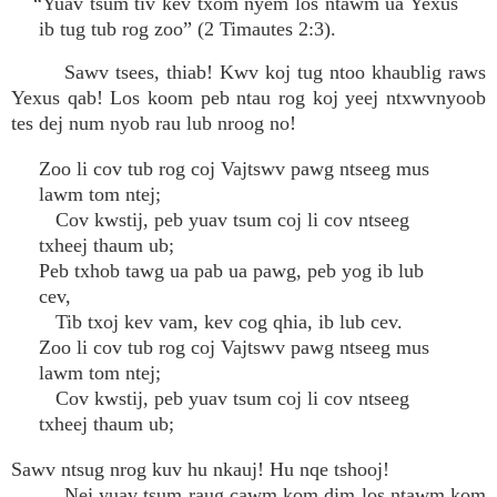
“Yuav tsum tiv kev txom nyem los ntawm ua Yexus
ib tug tub rog zoo” (2 Timautes 2:3).
Sawv tsees, thiab! Kwv koj tug ntoo khaublig raws
Yexus qab! Los koom peb ntau rog koj yeej ntxwvnyoob
tes dej num nyob rau lub nroog no!
Zoo li cov tub rog coj Vajtswv pawg ntseeg mus
lawm tom ntej;
Cov kwstij, peb yuav tsum coj li cov ntseeg
txheej thaum ub;
Peb txhob tawg ua pab ua pawg, peb yog ib lub
cev,
Tib txoj kev vam, kev cog qhia, ib lub cev.
Zoo li cov tub rog coj Vajtswv pawg ntseeg mus
lawm tom ntej;
Cov kwstij, peb yuav tsum coj li cov ntseeg
txheej thaum ub;
Sawv ntsug nrog kuv hu nkauj! Hu nqe tshooj!
Nej yuav tsum raug cawm kom dim los ntawm kom