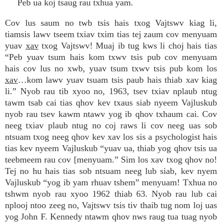
Peb ua koj tsaug rau txhua yam.
Cov lus saum no twb tsis hais txog Vajtswv kiag li,
tiamsis lawv tseem txiav txim tias tej zaum cov menyuam
yuav
xav
txog Vajtswv! Muaj ib tug kws li choj hais tias
“Peb yuav tsum hais kom txwv tsis pub cov menyuam
hais cov lus no xwb, yuav tsum txwv tsis pub kom los
xav
…kom lawv yuav tsuam tsis paub hais thiab xav kiag
li.” Nyob rau tib xyoo no, 1963, tsev txiav nplaub ntug
tawm tsab cai tias qhov kev txaus siab nyeem Vajluskub
nyob rau tsev kawm ntawv yog ib qhov txhaum cai. Cov
neeg txiav plaub ntug no coj raws li cov neeg uas sob
ntsuam txog neeg qhov kev xav los sis a psychologist hais
tias kev nyeem Vajluskub “yuav ua, thiab yog qhov tsis ua
teebmeem rau cov [menyuam.” Sim los xav txog qhov no!
Tej no hu hais tias sob ntsuam neeg lub siab, kev nyem
Vajluskub “yog ib yam rhuav tshem” menyuam! Txhua no
tshwm nyob rau xyoo 1962 thiab 63. Nyob rau lub cai
nplooj ntoo zeeg no, Vajtswv tsis tiv thaib tug nom loj uas
yog John F. Kennedy ntawm qhov nws raug tua tuag nyob