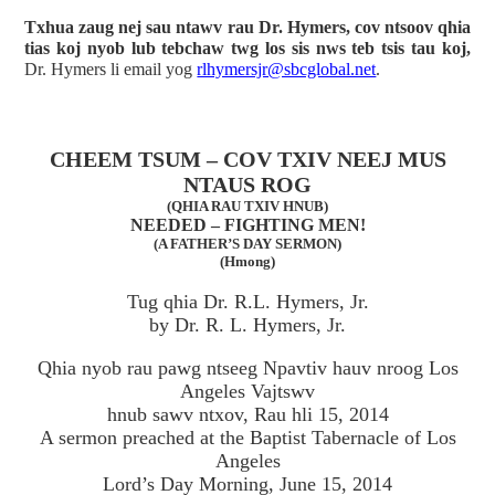
Txhua zaug nej sau ntawv rau Dr. Hymers, cov ntsoov qhia
tias koj nyob lub tebchaw twg los sis nws teb tsis tau koj,
Dr. Hymers li email yog
rlhymersjr@sbcglobal.net
.
CHEEM TSUM – COV TXIV NEEJ MUS
NTAUS ROG
(QHIA RAU TXIV HNUB)
NEEDED – FIGHTING MEN!
(A FATHER’S DAY SERMON)
(Hmong)
Tug qhia Dr. R.L. Hymers, Jr.
by Dr. R. L. Hymers, Jr.
Qhia nyob rau pawg ntseeg Npavtiv hauv nroog Los
Angeles Vajtswv
hnub sawv ntxov, Rau hli 15, 2014
A sermon preached at the Baptist Tabernacle of Los
Angeles
Lord’s Day Morning, June 15, 2014