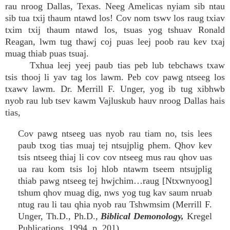
rau nroog Dallas, Texas. Neeg Amelicas nyiam sib ntau
sib tua txij thaum ntawd los! Cov nom tswv los raug txiav
txim txij thaum ntawd los, tsuas yog tshuav Ronald
Reagan, lwm tug thawj coj puas leej poob rau kev txaj
muag thiab puas tsuaj.
Txhua leej yeej paub tias peb lub tebchaws txaw
tsis thooj li yav tag los lawm. Peb cov pawg ntseeg los
txawv lawm. Dr. Merrill F. Unger, yog ib tug xibhwb
nyob rau lub tsev kawm Vajluskub hauv nroog Dallas hais
tias,
Cov pawg ntseeg uas nyob rau tiam no, tsis lees
paub txog tias muaj tej ntsujplig phem. Qhov kev
tsis ntseeg thiaj li cov cov ntseeg mus rau qhov uas
ua rau kom tsis loj hlob ntawm tseem ntsujplig
thiab pawg ntseeg tej hwjchim…raug [Ntxwnyoog]
tshum qhov muag dig, nws yog tug kav saum nruab
ntug rau li tau qhia nyob rau Tshwmsim (Merrill F.
Unger, Th.D., Ph.D.,
Biblical Demonology,
Kregel
Publications, 1994, p. 201).