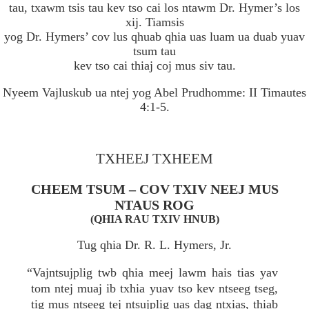
tau, txawm tsis tau kev tso cai los ntawm Dr. Hymer’s los
xij. Tiamsis
yog Dr. Hymers’ cov lus qhuab qhia uas luam ua duab yuav
tsum tau
kev tso cai thiaj coj mus siv tau.
Nyeem Vajluskub ua ntej yog Abel Prudhomme: II Timautes
4:1-5.
TXHEEJ TXHEEM
CHEEM TSUM – COV TXIV NEEJ MUS
NTAUS ROG
(QHIA RAU TXIV HNUB)
Tug qhia Dr. R. L. Hymers, Jr.
“Vajntsujplig twb qhia meej lawm hais tias yav
tom ntej muaj ib txhia yuav tso kev ntseeg tseg,
tig mus ntseeg tej ntsujplig uas dag ntxias, thiab