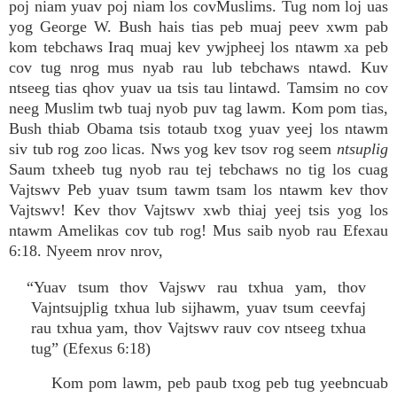
poj niam yuav poj niam los covMuslims. Tug nom loj uas
yog George W. Bush hais tias peb muaj peev xwm pab
kom tebchaws Iraq muaj kev ywjpheej los ntawm xa peb
cov tug nrog mus nyab rau lub tebchaws ntawd. Kuv
ntseeg tias qhov yuav ua tsis tau lintawd. Tamsim no cov
neeg Muslim twb tuaj nyob puv tag lawm. Kom pom tias,
Bush thiab Obama tsis totaub txog yuav yeej los ntawm
siv tub rog zoo licas. Nws yog kev tsov rog seem
ntsuplig
Saum txheeb tug nyob rau tej tebchaws no tig los cuag
Vajtswv Peb yuav tsum tawm tsam los ntawm kev thov
Vajtswv! Kev thov Vajtswv xwb thiaj yeej tsis yog los
ntawm Amelikas cov tub rog! Mus saib nyob rau Efexau
6:18. Nyeem nrov nrov,
“Yuav tsum thov Vajswv rau txhua yam, thov
Vajntsujplig txhua lub sijhawm, yuav tsum ceevfaj
rau txhua yam, thov Vajtswv rauv cov ntseeg txhua
tug” (Efexus 6:18)
Kom pom lawm, peb paub txog peb tug yeebncuab