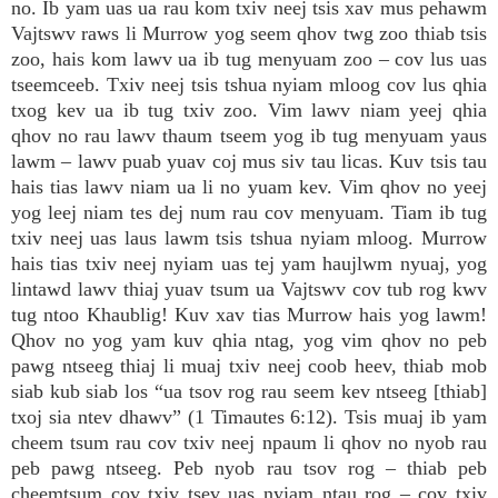
no. Ib yam uas ua rau kom txiv neej tsis xav mus pehawm
Vajtswv raws li Murrow yog seem qhov twg zoo thiab tsis
zoo, hais kom lawv ua ib tug menyuam zoo – cov lus uas
tseemceeb. Txiv neej tsis tshua nyiam mloog cov lus qhia
txog kev ua ib tug txiv zoo. Vim lawv niam yeej qhia
qhov no rau lawv thaum tseem yog ib tug menyuam yaus
lawm – lawv puab yuav coj mus siv tau licas. Kuv tsis tau
hais tias lawv niam ua li no yuam kev. Vim qhov no yeej
yog leej niam tes dej num rau cov menyuam. Tiam ib tug
txiv neej uas laus lawm tsis tshua nyiam mloog. Murrow
hais tias txiv neej nyiam uas tej yam haujlwm nyuaj, yog
lintawd lawv thiaj yuav tsum ua Vajtswv cov tub rog kwv
tug ntoo Khaublig! Kuv xav tias Murrow hais yog lawm!
Qhov no yog yam kuv qhia ntag, yog vim qhov no peb
pawg ntseeg thiaj li muaj txiv neej coob heev, thiab mob
siab kub siab los “ua tsov rog rau seem kev ntseeg [thiab]
txoj sia ntev dhawv” (1 Timautes 6:12). Tsis muaj ib yam
cheem tsum rau cov txiv neej npaum li qhov no nyob rau
peb pawg ntseeg. Peb nyob rau tsov rog – thiab peb
cheemtsum cov txiv tsev uas nyiam ntau rog – cov txiv