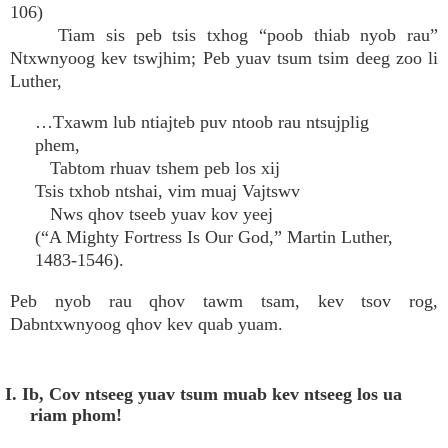
106)
Tiam sis peb tsis txhog “poob thiab nyob rau”
Ntxwnyoog kev tswjhim; Peb yuav tsum tsim deeg zoo li
Luther,
…Txawm lub ntiajteb puv ntoob rau ntsujplig
phem,
Tabtom rhuav tshem peb los xij
Tsis txhob ntshai, vim muaj Vajtswv
Nws qhov tseeb yuav kov yeej
(“A Mighty Fortress Is Our God,” Martin Luther,
1483-1546).
Peb nyob rau qhov tawm tsam, kev tsov rog,
Dabntxwnyoog qhov kev quab yuam.
I. Ib, Cov ntseeg yuav tsum muab kev ntseeg los ua
riam phom!