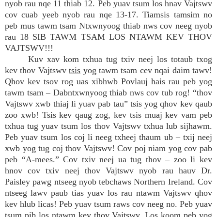
nyob rau nqe 11 thiab 12. Peb yuav tsum los hnav Vajtswv
cov cuab yeeb nyob rau nqe 13-17. Tiamsis tamsim no
peb mus tawm tsam Ntxwnyoog thiab nws cov neeg nyob
rau 18 SIB TAWM TSAM LOS NTAWM KEV THOV
VAJTSWV!!!
Kuv xav kom txhua tug txiv neej los totaub txog
kev thov Vajtswv
tsis
yog tawm tsam cev nqai daim tawv!
Qhov kev tsov rog uas xibhwb Povlauj hais rau peb yog
tawm tsam – Dabntxwnyoog thiab nws cov tub rog! “thov
Vajtswv xwb thiaj li yuav pab tau” tsis yog qhov kev qaub
zoo xwb! Tsis kev qaug zog, kev tsis muaj kev vam peb
txhua tug yuav tsum los thov Vajtswv txhua lub sijhawm.
Peb yuav tsum los coj li neeg txheej thaum ub – txij neej
xwb yog tug coj thov Vajtswv! Cov poj niam yog cov pab
peb “A-mees.” Cov txiv neej ua tug thov – zoo li kev
hnov cov txiv neej thov Vajtswv nyob rau hauv Dr.
Paisley pawg ntseeg nyob tebchaws Northern Ireland. Cov
ntseeg lawv paub tias yuav los rau ntawm Vajtswv qhov
kev hlub licas! Peb yuav tsum raws cov neeg no. Peb yuav
tsum pib los ntawm kev thov Vajtswv. Los koom peb yog