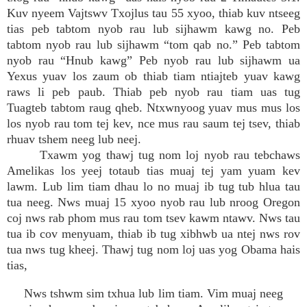
Kuv nyeem Vajtswv Txojlus tau 55 xyoo, thiab kuv ntseeg
tias peb tabtom nyob rau lub sijhawm kawg no. Peb
tabtom nyob rau lub sijhawm “tom qab no.” Peb tabtom
nyob rau “Hnub kawg” Peb nyob rau lub sijhawm ua
Yexus yuav los zaum ob thiab tiam ntiajteb yuav kawg
raws li peb paub. Thiab peb nyob rau tiam uas tug
Tuagteb tabtom raug qheb. Ntxwnyoog yuav mus mus los
los nyob rau tom tej kev, nce mus rau saum tej tsev, thiab
rhuav tshem neeg lub neej.
Txawm yog thawj tug nom loj nyob rau tebchaws
Amelikas los yeej totaub tias muaj tej yam yuam kev
lawm. Lub lim tiam dhau lo no muaj ib tug tub hlua tau
tua neeg. Nws muaj 15 xyoo nyob rau lub nroog Oregon
coj nws rab phom mus rau tom tsev kawm ntawv. Nws tau
tua ib cov menyuam, thiab ib tug xibhwb ua ntej nws rov
tua nws tug kheej. Thawj tug nom loj uas yog Obama hais
tias,
Nws tshwm sim txhua lub lim tiam. Vim muaj neeg