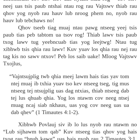
neej uas tsis paub ntshai ntau rog rau Vajtswv thiab rau
qhov yog nyob rau hauv lub nroog phem no, nyob rau
hauv lub tebchaws no!
Qhov tseeb tiag muaj ntau pawg ntseeg yeej tsis
paub tias peb tabtom ua tsov rog! Thiab lawv tsis paub
txog lawv tug yeebncuab tias yog leejtwg! Ntau tug
xibhwb tsis qhia rau lawv! Kuv yuav los qhia rau nej rau
tag kis no sawv ntxov! Peb los saib uake! Mloog Vajtswv
Txojlus,
“Vajntsujplig twb qhia meej lawm hais tias yav tom
ntej muaj ib txhia yuav tso kev ntseeg tseg, tig mus
ntseeg tej ntsujplig uas dag ntxias, thiab ntseeg dab
tej lus qhuab qhia. Yog los ntawm cov neeg ntsej
muag ncaj siab nkhaus, uas yog cov neeg uas ua
dab qhev” (1 Timautes 4:1-2).
Xibhwb Povlauj siv ib lo lus nyob rau ntawm no
“Lub sijhawm tom qab” Kuv ntseeg tias qhov yog hais
txog rau “hnub kawg” uas hais nyob rau 2 Timautes 3:1.