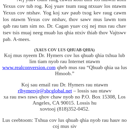
Yexus cov tub rog. Koj yuav tsum raug ntxuav los ntawm
Yexus cov ntshav. Yog koj xav paub txog kev raug cawm
los ntawm Yexus cov ntshav, thov sawv mus lawm tom
qab rau tam sim no. Dr. Cagan yuav coj nej mus rau chav
tsev tsis muaj neeg muab lus qhia ntxiv thiab thov Vajtswv
pab. A-mees.
(XAUS COV LUS QHUAB QHIA)
Koj mus nyeem Dr. Hymers cov lus qhuab qhia txhua lub
lim tiam nyob rau Internet ntawm
www.realconversion.com
qheb mus rau “Qhuab qhia ua lus
Hmoob.”
Koj sau email rau Dr. Hymers rau ntawm
rlhymersjr@sbcglobal.net
– lossis sau ntawv
xa rau nws raws qhov chaw nyob no P.O. Box 15308, Los
Angeles, CA 90015. Lossis hu
xovtooj (818)352-0452.
Lus ceebtoom: Txhua cov lus qhuab qhia nyob rau hauv no
coj mus siv