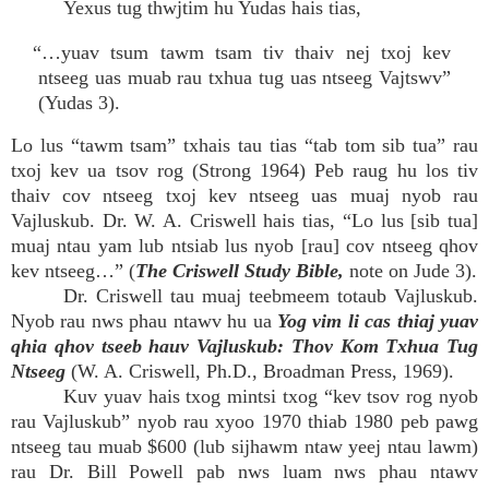
Yexus tug thwjtim hu Yudas hais tias,
“…yuav tsum tawm tsam tiv thaiv nej txoj kev
ntseeg uas muab rau txhua tug uas ntseeg Vajtswv”
(Yudas 3).
Lo lus “tawm tsam” txhais tau tias “tab tom sib tua” rau
txoj kev ua tsov rog (Strong 1964) Peb raug hu los tiv
thaiv cov ntseeg txoj kev ntseeg uas muaj nyob rau
Vajluskub. Dr. W. A. Criswell hais tias, “Lo lus [sib tua]
muaj ntau yam lub ntsiab lus nyob [rau] cov ntseeg qhov
kev ntseeg…” (
The Criswell Study Bible,
note on Jude 3).
Dr. Criswell tau muaj teebmeem totaub Vajluskub.
Nyob rau nws phau ntawv hu ua
Yog vim li cas thiaj yuav
qhia qhov tseeb hauv Vajluskub:
Thov Kom Txhua Tug
Ntseeg
(W. A. Criswell, Ph.D., Broadman Press, 1969).
Kuv yuav hais txog mintsi txog “kev tsov rog nyob
rau Vajluskub” nyob rau xyoo 1970 thiab 1980 peb pawg
ntseeg tau muab $600 (lub sijhawm ntaw yeej ntau lawm)
rau Dr. Bill Powell pab nws luam nws phau ntawv