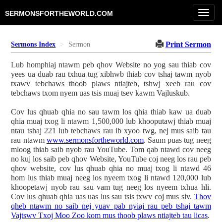
Toggl
SERMONSFORTHEWORLD.COM
navig
Print Sermon
Sermons Index
Sermon
Lub homphiaj ntawm peb qhov Website no yog sau thiab cov
yees ua duab rau txhua tug xibhwb thiab cov tshaj tawm nyob
txawv tebchaws thoob plaws ntiajteb, tshwj xeeb rau cov
tebchaws txom nyem uas tsis muaj tsev kawm Vajluskub.
Cov lus qhuab qhia no sau tawm los qhia thiab kaw ua duab
qhia muaj txog li ntawm 1,500,000 lub khooputawj thiab muaj
ntau tshaj 221 lub tebchaws rau ib xyoo twg, nej mus saib tau
rau ntawm
www.sermonsfortheworld.com
. Saum puas tug neeg
mloog thiab saib nyob rau YouTube. Tom qab ntawd cov neeg
no kuj los saib peb qhov Website, YouTube coj neeg los rau peb
qhov website, cov lus qhuab qhia no muaj txog li ntawd 46
hom lus thiab muaj neeg los nyeem txog li ntawd 120,000 lub
khoopetawj nyob rau sau vam tug neeg los nyeem txhua hli.
Cov lus qhuab qhia uas uas lus sau tsis txwv coj mus siv.
Thov
qheb ntawm no saib nej yuav pab nyiaj rau peb tshaj tawm
Vajtswv Txoj Moo Zoo kom mus thoob plaws ntiajteb tau licas
.