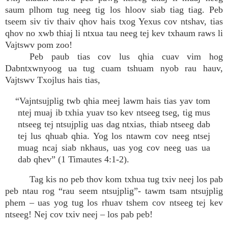
saum plhom tug neeg tig los hloov siab tiag tiag. Peb
tseem siv tiv thaiv qhov hais txog Yexus cov ntshav, tias
qhov no xwb thiaj li ntxua tau neeg tej kev txhaum raws li
Vajtswv pom zoo!
Peb paub tias cov lus qhia cuav vim hog
Dabntxwnyoog ua tug cuam tshuam nyob rau hauv,
Vajtswv Txojlus hais tias,
“Vajntsujplig twb qhia meej lawm hais tias yav tom
ntej muaj ib txhia yuav tso kev ntseeg tseg, tig mus
ntseeg tej ntsujplig uas dag ntxias, thiab ntseeg dab
tej lus qhuab qhia. Yog los ntawm cov neeg ntsej
muag ncaj siab nkhaus, uas yog cov neeg uas ua
dab qhev” (1 Timautes 4:1-2).
Tag kis no peb thov kom txhua tug txiv neej los pab
peb ntau rog “rau seem ntsujplig”- tawm tsam ntsujplig
phem – uas yog tug los rhuav tshem cov ntseeg tej kev
ntseeg! Nej cov txiv neej – los pab peb!