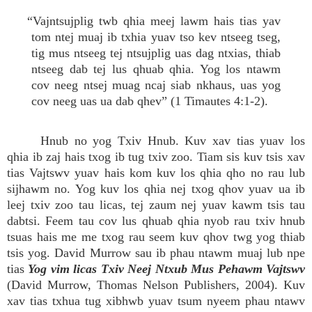
“Vajntsujplig twb qhia meej lawm hais tias yav
tom ntej muaj ib txhia yuav tso kev ntseeg tseg,
tig mus ntseeg tej ntsujplig uas dag ntxias, thiab
ntseeg dab tej lus qhuab qhia. Yog los ntawm
cov neeg ntsej muag ncaj siab nkhaus, uas yog
cov neeg uas ua dab qhev” (1 Timautes 4:1-2).
Hnub no yog Txiv Hnub. Kuv xav tias yuav los
qhia ib zaj hais txog ib tug txiv zoo. Tiam sis kuv tsis xav
tias Vajtswv yuav hais kom kuv los qhia qho no rau lub
sijhawm no. Yog kuv los qhia nej txog qhov yuav ua ib
leej txiv zoo tau licas, tej zaum nej yuav kawm tsis tau
dabtsi. Feem tau cov lus qhuab qhia nyob rau txiv hnub
tsuas hais me me txog rau seem kuv qhov twg yog thiab
tsis yog. David Murrow sau ib phau ntawm muaj lub npe
tias
Yog vim licas Txiv Neej Ntxub Mus Pehawm Vajtswv
(David Murrow, Thomas Nelson Publishers, 2004). Kuv
xav tias txhua tug xibhwb yuav tsum nyeem phau ntawv