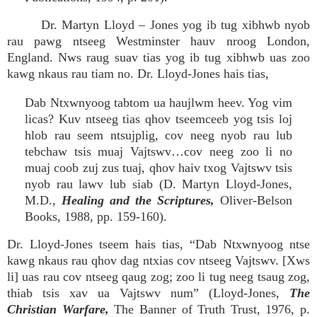
Dr. Martyn Lloyd – Jones yog ib tug xibhwb nyob
rau pawg ntseeg Westminster hauv nroog London,
England. Nws raug suav tias yog ib tug xibhwb uas zoo
kawg nkaus rau tiam no. Dr. Lloyd-Jones hais tias,
Dab Ntxwnyoog tabtom ua haujlwm heev. Yog vim
licas? Kuv ntseeg tias qhov tseemceeb yog tsis loj
hlob rau seem ntsujplig, cov neeg nyob rau lub
tebchaw tsis muaj Vajtswv…cov neeg zoo li no
muaj coob zuj zus tuaj, qhov haiv txog Vajtswv tsis
nyob rau lawv lub siab (D. Martyn Lloyd-Jones,
M.D.,
Healing and the Scriptures,
Oliver-Belson
Books, 1988, pp. 159-160).
Dr. Lloyd-Jones tseem hais tias, “Dab Ntxwnyoog ntse
kawg nkaus rau qhov dag ntxias cov ntseeg Vajtswv. [Xws
li] uas rau cov ntseeg qaug zog; zoo li tug neeg tsaug zog,
thiab tsis xav ua Vajtswv num” (Lloyd-Jones,
The
Christian Warfare,
The Banner of Truth Trust, 1976, p.