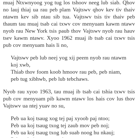
muaj Ntxwnyoog yog tug los tshoov neeg lub siab. Qhov
no lauj thiaj ua rau peb plam Vajtswv qhov kev tiv thaiv
ntawm kev sib ntau sib tua. Vajtswv tsis tiv thaiv peb
thaum tau muaj tsab cai txwv cov menyuam kawm ntawv
nyob rau New York tsis paub thov Vajtswv nyob rau hauv
tsev kawm ntawv. Xyoo 1962 muaj ib tsab cai txwv tsis
pub cov menyuam hais li no,
Vajtswv peb lub neej yog xij peem nyob rau ntawm
koj xwb,
Thiab thov foom koob hmoov rau peb, peb niam,
peb tug xibhwb, peb lub tebchaws.
Nyob rau xyoo 1963, tau muaj ib tsab cai tshia txwv tsis
pub cov menyuam pib kawm ntawv los hais cov lus thov
Vajtswv ua ntej yuav no su,
Peb ua koj tsaug xog tej paj xyoob paj ntoo;
Peb ua koj tsaug txog tej zaub mov peb noj;
Peb ua koj tsaug txog lub suab noog hu nkauj;