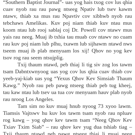
“Southern Baptist Journal”- uas yog hais txog cov lus qhia
cuav nyob rau rau pawg ntseeg Npativ lub tsev kawm
ntawv, thiab xa mus rau Npavtiv cov xibhwb nyob rau
tebchaws Amelikas. Kuv poj niam thiab kuv ntau mus
koom ntau lub rooj sablaj coj Dr. Powell cov ntawv mus
yais rau neeg. Muaj ib txhia tau muab cov ntawv no cuam
rau kuv poj niam lub plhu, txawm lub sijhawm ntawd nws
tseem muaj ib plab menyuam los xij! Qhov no yog kev
tsov rog rau seem ntsujplig.
Txij thaum ntawd, peb thiaj li tig siv zog los tawm
tsam Dabntxwnyoog uas yog cov lus qhia cuav thiab cov
yeeb-yaj-kiab uas yog “Yexus Qhov Kev Simsiab Thaum
Kawg.” Nyob rau peb pawg ntseeg thiab peb tug kheej,
tau kaw ntau lub tsev ua tua cov menyuam hauv plab nyob
rau nroog Los Angeles.
Tam sim no kuv muaj hnub nyoog 73 xyoo lawm.
Tiamsis Vajtswv hu kuv los tawm tsam nyob rau npluav
rog kawg – yog qhov kev tawm tsam “Neeg Qhov Kev
Txiav Txim Siab” – rau qhov kev yug dua tshiab tiag –
Txij thaum ntawd peb pawg ntseeg thiaj li muaj neeg