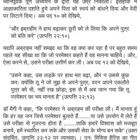
ध्यानपूर्वक पूर्ण अध्ययन के द्वारा यह उम्र निकाली। इसहाक ने
आज्ञाकारिता दर्शाते हुये अपने पिता को स्वयं को बांधने दिया और वेदी
पर लिटाने दिया। अब पद १० को देखिये‚
''और इब्राहीम ने हाथ बढ़ाकर छुरी को ले लिया कि अपने पुत्र
को बलि करे'' (उत्पत्ति २२:१०)
यद्यपि अब्राहम नहीं समझा था कि वह क्या कर रहा है पर बहुत समय
पहले यह सीखा था कि जो परमेश्वर कहते हैं वह मानना चाहिये। और‚
ऐसा करने से‚ उसने परीक्षा उत्तीर्ण कर ली। अब पद १२ को देखिये‚
''उसने कहा, उस लड़के पर हाथ मत बढ़ा, और न उससे कुछ
कर: क्योंकि तू ने जो मुझ से अपने पुत्र, वरन अपने एकलौते
पुत्र को भी, नहीं रख छोड़ा; इस से मैं अब जान गया कि तू
परमेश्वर का भय मानता है'' (उत्पत्ति २२:१२)
डॉ मैगी ने कहा‚ ''कि परमेश्वर ने अब्राहम की परीक्षा ली। मैं मानता हूं
कि हर वह जन जिसे परमेश्वर बुलाते हैं........या उसे उपयोग में लेते हैं
उसे परीक्षा से गुजरना होता है ........ताकि हमारे विश्वास को मजबूत
बनाये‚ हमें स्थापित कर सके और उसकी सेवा के योग्य बन सके'' (उक्त
संदर्भित‚ उत्पत्ति २२:१२ पर व्याख्या) । पुन: मिसिस हैरिस का गीत