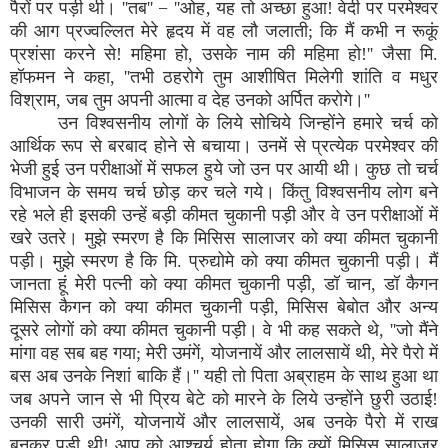
पैरों पर पड़ी थी। ''तब'' − ''ओह‚ यह तो अच्छा हुआ! वेदी पर परमेश्वर
की आग प्रज्वल्लित मेरे हृदय में वह लौ जलाती; कि मैं कभी न रूकूं
प्रशंसा करने से! महिमा हो, उसके नाम की महिमा हो!'' जैसा मि.
हॉफमन ने कहा, ''तभी ठहरोगे तुम आशीषित मिलेगी शांति व मधुर
विश्राम, जब तुम अपनी आत्मा व देह उनको अर्पित करोगे।''
उन विश्वसनीय लोगों के लिये सोचिये जिन्होंने हमारे चर्च को
आर्थिक रूप से बरबाद होने से बचाया। उनमें से प्रत्येक परमेश्वर की
भेजी हुई उन परीक्षाओं में सफल हुये जो उन पर आयी थी। कुछ तो चर्च
विभाजन के समय चर्च छोड़ कर चले गये। किंतु विश्वसनीय लोग बने
रहे भले ही इसकी उन्हें बड़ी कीमत चुकानी पड़ी और वे उन परीक्षाओं में
खरे उतरे। मुझे स्मरण है कि मिसिस सालाजर को क्या कीमत चुकानी
पड़ी। मुझे स्मरण है कि मि. प्रुद्योमे को क्या कीमत चुकानी पड़ी। मैं
जानता हूं मेरी पत्नी को क्या कीमत चुकानी पड़ी, डॉ चान, डॉ कैगन
मिसिस कैगन को क्या कीमत चुकानी पड़ी, मिसिस बेबोत और अन्य
दूसरे लोगों को क्या कीमत चुकानी पड़ी। वे भी कह सकते थे, ''जो मैंने
मांगा वह सब बह गया; मेरी उमंगें, योजनायें और लालसायें थी, मेरे पैरो में
बस अब उनके निशां बाकि हैं।'' यही तो पिता अब्राहम के साथ हुआ था
जब अपने जान से भी प्रिय बेटे को मारने के लिये उन्होंने छुरी उठाई!
उनकी सारी उमंगें, योजनायें और लालसायें, अब उनके पैरो में राख
बनकर पड़ी थी! आप को आश्चर्य होता होगा कि क्यों मिसिस सालाजर