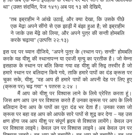
है कि अब एक मेम्ना इसहाक के स्थान पर मारे जाने के लिये आवश्यक
था'' (उक्त संदर्भित, पेज १४१) अब पद १३ को देखिये,
''तब इब्राहीम ने आंखे उठाई, और क्या देखा, कि उसके पीछे
एक मेढ़ा अपने सींगो से एक झाड़ी में बंझा हुआ है; सो इब्राहीम
ने जाके उस मेंढ़े को लिया, और अपने पुत्र की सन्ती होमबलि
करके चढ़ाया'' (उत्पत्ति २२:१३)
इस पद पर घ्यान दीजिये, ''अपने पुत्र के (स्थान पर) सन्ती'' होमबलि
करके यह यीशु की स्थानापन्न या एवजी मृत्यु का प्रतीक है। जो मेम्ना
इसहाक के स्थान पर बलि किया गया वह यीशु की सिद्व तस्वीर है जो
हमारे स्थान पर बलिदान किये गये, ताकि हमारे पापों का दंड क्रूस पर
चुका सके, यीशु, ''वह आप ही हमारे पापों को अपनी देह पर लिए हुए
(क्रूस पर) चढ़ गया'' १ पतरस २:२४ ।
मैं आप को यीशु पर विश्वास लाने के लिये प्रेरित करता हूं।
जिस क्षण आप उन पर विश्वास करते हैं उनका क्रूस पर आप के लिये
बलिदान देना आप के पापों का पूरा दंड भर देता हैं। उनका रक्त जो
क्रूस पर बहा वह आप को आपके सारे पापों से शुद्व कर देगा − यह उस
क्षण होगा जब आप यीशु पर संपूर्ण हृदय से विश्वास लायेंगे। केवल उन
पर विश्वास लाइये। केवल उन पर विश्वास लाइये। अब केवल उन पर