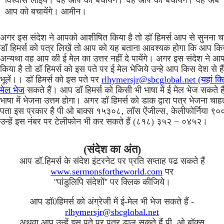
विश्वास लाइये। वह आप को बचायेंगे। वह आप को बचायेंगे। वह अब
आप को बचायेंगे। आमीन।
अगर इस संदेश ने आपको आशीषित किया है तो डॉ हिमर्स आप से सुनना च
डॉ हिमर्स को पत्र लिखें तो आप को यह बताना आवश्यक होगा कि आप किस 
अन्यथा वह आप की ई मेल का उत्तर नहीं दे पायेंगे। अगर इस संदेश ने
किया है तो डॉ हिमर्स को इस पते पर ई मेल भेजिये उन्हे आप किस देश से ह
भूलें।। डॉ हिमर्स को इस पते पर
rlhymersjr@sbcglobal.net (यहां क्
मेल भेज
सकते हैं। आप डॉ हिमर्स को किसी भी भाषा में ई मेल भेज सकते है
भाषा में भेजना उत्तम होगा। अगर डॉ हिमर्स को डाक द्वारा पत्र भेजना चाहत
पता इस प्रकार है पी ओ बाक्स १५३०८‚ लॉस ऐंजील्स‚ केलीफोर्निया 
उन्हें इस नंबर पर टेलीफोन भी कर सकते हैं (८१८) ३५२ − ०४५२।
(संदेश का अंत)
आप डॉ.हिमर्स के संदेश इंटरनेट पर प्रति सप्ताह पढ सकते हैं
www.sermonsfortheworld.com
पर
''पांडुलिपि संदेशों'' पर क्लिक कीजिये।
आप डॉ0हिमर्स को अंग्रेजी में ई-मेल भी भेज सकते हैं -
rlhymersjr@sbcglobal.net
अथवा आप उन्हें इस पते पर पत्र डाल सकते हैं पी. ओ.बॉक्स