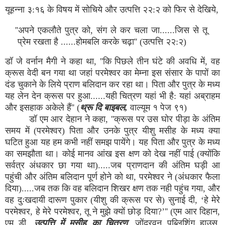
यूहन्ना ३:१६ के विषय में सोचिये और उत्पत्ति २२:२ को फिर से देखिये,
''अपने एकलौते पुत्र को, संग ले कर चला जा......जिस से तू
प्रेम रखता है ......होमबलि करके चढ़ा'' (उत्पत्ति २२:२)
डॉ जे वर्नान मैगी ने कहा था, ''कि पिछले तीन घंटे की अवधि में, वह
क्रूस वेदी बन गया था जहां परमेश्वर का मेम्ना इस संसार के पापों का
दंड चुकाने के लिये प्राण बलिदान कर रहा था। पिता और पुत्र के मध्य
यह लेन देन क्रूस पर हुआ......यही चित्रण यहां भी है: यहां अब्राहम
और इसहाक अकेले हैं'' (
थ्रू दि बाइबल,
वाल्यूम १ पेज ९१)
डॉ एम आर देहान ने कहा, ''क्रूस पर उस घोर पीड़ा के अंतिम
समय में (परमेश्वर) पिता और उनके पुत्र यीशु मसीह के मध्य क्या
घटित हुआ यह हम कभी नहीं समझ पायेंगे। यह पिता और पुत्र के मध्य
का समझौता था। कोई मानव आंख इस क्षण को देख नहीं पाई (क्योंकि
सर्वत्र अंधकार छा गया था).....जब प्राणदान की अंतिम घड़ी आ
पहुंची और अंतिम बलिदान पूर्ण होने को था, परमेश्वर ने (अंधकार फैला
दिया).....जब तक कि वह बलिदान शिखर क्षण तक नही पहुंच गया, और
वह दुःखदायी दारूण पुकार (यीशु की क्रूस पर से) सुनाई दी, ‘हे मेरे
परमेश्वर, हे मेरे परमेश्वर, तू ने मुझे क्यों छोड़ दिया?’'' (एम आर दिहान,
एम डी,
उत्पत्ति में मसीह का चित्रण
, जोंदरवन पब्लिशिंग हाउस,