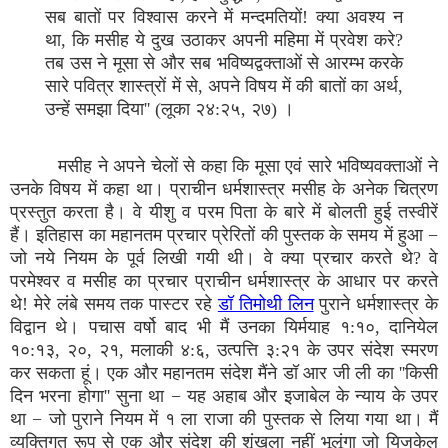
सब बातों पर विश्वास करने में मन्दमतियों! क्या अवश्य न
था, कि मसीह ये दुख उठाकर अपनी महिमा में प्रवेश करे?
तब उस ने मूसा से और सब भविष्यद्वक्ताओं से आरम्भ करके
सारे पवित्र शास्त्रों में से, अपने विषय में की बातों का अर्थ,
उन्हें समझा दिया'' (लूका २४:२५‚ २७) ।
मसीह ने अपने चेलों से कहा कि मूसा एवं सारे भविष्यवक्ताओं ने
उनके विषय में कहा था। प्राचीन धर्मशास्त्र मसीह के अनेक चित्रण
प्रस्तुत करता है। वे यीशु व परम पिता के बारे में बोलती हुई तस्वीरें
हैं। इतिहास का महानतम प्रचार प्रेरितों की पुस्तक के समय में हुआ −
जो नये नियम के पूर्व लिखी गयी थी। वे क्या प्रचार करते थे? वे
परमेश्वर व मसीह का प्रचार प्राचीन धर्मशास्त्र के आधार पर करते
थे! मेरे लंबे समय तक पास्टर रहे
डॉ तिमोथी लिन
पुराने धर्मशास्त्र के
विद्वान थे। पचास वर्षो बाद भी मैं उनका यिर्मयाह १:१०, दानियेल
१०:१३, २०, २१, मलाकी ४:६, उत्पत्ति ३:२१ के उपर संदेश स्मरण
कर सकता हूं। एक और महानतम संदेश मैंने डॉ आर जी ली का ''किसी
दिन भरना होगा'' सुना था − यह अहाब और इजाबेल के न्याय के उपर
था − जो पुराने नियम में १ ला राजा की पुस्तक से लिया गया था। मैं
व्यक्तिगत रूप से एक और संदेश की शृंखला नहीं भूलूंगा जो यिजकेल