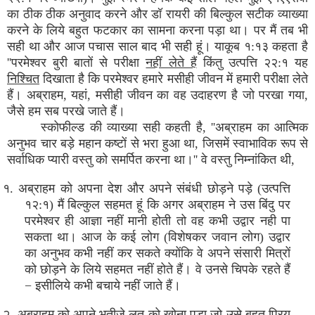
का ठीक ठीक अनुवाद करने और डॉ रायरी की बिल्कुल सटीक व्याख्या
करने के लिये बहुत फटकार का सामना करना पड़ा था। पर मैं तब भी
सही था और आज पचास साल बाद भी सही हूं। याकूब १:१३ कहता है
''परमेश्वर बुरी बातों से परीक्षा
नहीं लेते हैं
किंतु उत्पत्ति २२:१ यह
निश्चित
दिखाता है कि परमेश्वर हमारे मसीही जीवन में हमारी परीक्षा लेते
हैं। अब्राहम, यहां, मसीही जीवन का वह उदाहरण है जो परखा गया,
जैसे हम सब परखे जाते हैं।
स्कोफील्ड की व्याख्या सही कहती है, ''अब्राहम का आत्मिक
अनुभव चार बड़े महान कष्टों से भरा हुआ था, जिसमें स्वाभाविक रूप से
सर्वाधिक प्यारी वस्तु को समर्पित करना था।'' वे वस्तु निम्नांकित थी,
१. अब्राहम को अपना देश और अपने संबंधी छोड़ने पड़े (उत्पत्ति
१२:१) मैं बिल्कुल सहमत हूं कि अगर अब्राहम ने उस बिंदु पर
परमेश्वर ही आज्ञा नहीं मानी होती तो वह कभी उद्वार नही पा
सकता था। आज के कई लोग (विशेषकर जवान लोग) उद्वार
का अनुभव कभी नहीं कर सकते क्योंकि वे अपने संसारी मित्रों
को छोड़ने के लिये सहमत नहीं होते हैं। वे उनसे चिपके रहते हैं
− इसीलिये कभी बचाये नहीं जाते हैं।
२. अब्राहम को अपने भतीजे लूत को खोना पड़ा जो उसे बहुत प्रिय