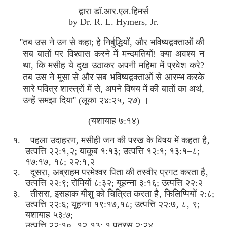
द्वारा डॉ.आर.एल.हिमर्स
by Dr. R. L. Hymers, Jr.
''तब उस ने उन से कहा; हे निर्बुद्धियों, और भविष्यद्वक्ताओं की
सब बातों पर विश्वास करने में मन्दमतियों! क्या अवश्य न
था, कि मसीह ये दुख उठाकर अपनी महिमा में प्रवेश करे?
तब उस ने मूसा से और सब भविष्यद्वक्ताओं से आरम्भ करके
सारे पवित्र शास्त्रों में से, अपने विषय में की बातों का अर्थ,
उन्हें समझा दिया'' (लूका २४:२५‚ २७) ।
(यशायाह ७:१४)
१. पहला उदाहरण, मसीही जन की परख के विषय में कहता है‚
उत्पत्ति २२:१‚२; याकूब १:१३; उत्पत्ति १२:१; १३:१−८;
१७:१७‚ १८; २२:१‚२
२. दूसरा‚ अब्राहम परमेश्वर पिता की तस्वीर प्रगट करता है‚
उत्पत्ति २२:९; रोमियों ८:३२; यूहन्ना ३:१६; उत्पत्ति २२:२
३. तीसरा, इसहाक यीशु को चित्रित करता है‚ फिलिप्पियों २:८;
उत्पत्ति २२:६; यूहन्ना १९:१७‚१८; उत्पत्ति २२:७‚ ८‚ ९;
यशायाह ५३:७;
उत्पत्ति २२:१०‚ १२‚१३; १ पतरस २:२४