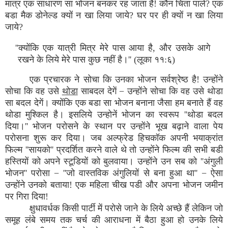
मात्र एक साधारण सा भोजन बनकर रह जाता है! कौन चिंता पाले? एक
बडा मैक डोनेल्ड क्यों न खा लिया जाये? घर पर ही क्यों न खा लिया
जाये?
''क्योंकि एक यात्री मित्र मेरे पास आया है, और उसके आगे
रखने के लिये मेरे पास कुछ नहीं है।'' (लूका ११:६)
एक प्रचारक ने सोचा कि उनका भोजन सर्वश्रेष्ठ है! उन्होंने
सोचा कि वह उसे
थोडा
साबदल देगें − उन्होंने सोचा कि वह उसे थोडा
सा बदल देगें। क्योंकि एक बडा सा भोजन बनाना जैसा हम बनाते हैं वह
थोडा मुश्किल है। इसलिये उन्होनें भोजन का स्वरूप ''थोडा बदल
दिया।'' भोजन परोसने के स्थान पर उन्होंने भूख बढ़ाने वाला पेय
परोसना शुरू कर दिया। जब अल्फ्रेड हिचकॉक अपनी भयाक्रांत
फिल्म ''सायको'' प्रदर्शित करने वाले थे तो उन्होंने फिल्म की सभी बडी
हस्तियों को अपने स्टूडियों को बुलवाया। उन्होंने उन सब को ''अंगुली
भोजन'' परोसा − ''जो वास्तविक अंगुलियों से बना हुआ था'' − ऐसा
उन्होंने उनको बताया! एक महिला चीख पडी और अपना भोजन जमीन
पर गिरा दिया!
क्षुधावर्धक किसी पार्टी में परोसे जाने के लिये अच्छे हैं लेकिन जो
समूह लंबे समय तक चर्च की आराधना में बैठा हुआ हो उनके लिये