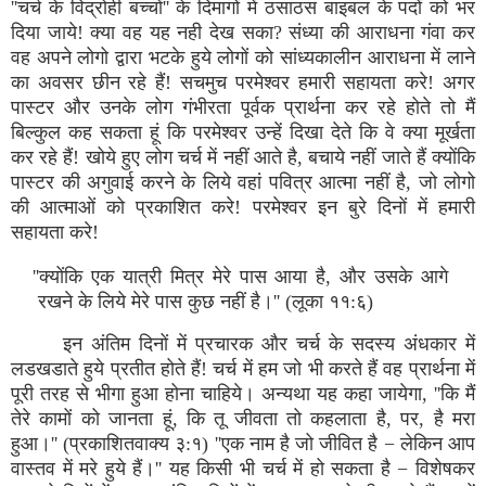
''चर्च के विद्रोही बच्चों'' के दिमागों में ठसाठस बाइबल के पदों को भर
दिया जाये! क्या वह यह नही देख सका? संध्या की आराधना गंवा कर
वह अपने लोगो द्वारा भटके हुये लोगों को सांध्यकालीन आराधना में लाने
का अवसर छीन रहे हैं! सचमुच परमेश्वर हमारी सहायता करे! अगर
पास्टर और उनके लोग गंभीरता पूर्वक प्रार्थना कर रहे होते तो मैं
बिल्कुल कह सकता हूं कि परमेश्वर उन्हें दिखा देते कि वे क्या मूर्खता
कर रहे हैं! खोये हुए लोग चर्च में नहीं आते है, बचाये नहीं जाते हैं क्योंकि
पास्टर की अगुवाई करने के लिये वहां पवित्र आत्मा नहीं है, जो लोगो
की आत्माओं को प्रकाशित करे! परमेश्वर इन बुरे दिनों में हमारी
सहायता करे!
''क्योंकि एक यात्री मित्र मेरे पास आया है, और उसके आगे
रखने के लिये मेरे पास कुछ नहीं है।'' (लूका ११:६)
इन अंतिम दिनों में प्रचारक और चर्च के सदस्य अंधकार में
लडखडाते हुये प्रतीत होते हैं! चर्च में हम जो भी करते हैं वह प्रार्थना में
पूरी तरह से भीगा हुआ होना चाहिये। अन्यथा यह कहा जायेगा, ''कि मैं
तेरे कामों को जानता हूं, कि तू जीवता तो कहलाता है, पर, है मरा
हुआ।'' (प्रकाशितवाक्य ३:१) ''एक नाम है जो जीवित है − लेकिन आप
वास्तव में मरे हुये हैं।'' यह किसी भी चर्च में हो सकता है − विशेषकर