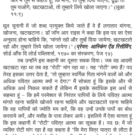
''और मैं तुम से कहता हूं; कि मांगो, तो तुम्हें दिया जाएगा; ढूंढ़ों तो
तुम पाओगे; खटखटाओ, तो तुम्हारे लिये खोला जाएगा।'' (लूका
११:९)
मूल यूनानी में जो शब्द प्रयुक्त किये जाते हैं वे हैं लगातार मांगना,
खोजना, खटखटाना। डॉ जॉन आर राइस ने कहा कि इस पद का ऐसा
अनुवाद होना चाहिये कि, ''मांगते रहो और तुम्हें दिया जायेगा; खटखटाते
रहो और तुम्हारे लिये खोला जायेगा।'' (
प्रेयर: आस्किंग ऐंड रिसीविंग,
सोर्ड आँफ दि लोर्ड पब्लिशर्स, १९७० का संस्करण, पेज ९४)
तब उन्होंने इस कहानी का दूसरा सबक दिया। जब वह आदमी
खटखटा रहा था तब वह ''रोटी'' मांग रहा था। यह ''रोटी'' क्या हैं? पद
तेरह इसका उत्तर देता है, ''तो तुम्हारा स्वर्गिक पिता मांगने वालों को और
अधिक पवित्र आत्मा क्यों न देगा?'' मैं सोचता हूं कि इसके और भी
अधिक अर्थ निकल सकते हैं लेकिन मैं इसके सर्वाधिक इस अर्थ से
सहमत हूं − कि हमें परमेश्वर से निरंतर पापियों के लिये पवित्र आत्मा
मांगते रहना चाहिये खोजते रहना चाहिये और खटखटाते रहना चाहिये
कि वह पापियों को ज्योति मय करें, कि वह उन्हें उनके पापों का बोध
करवाये करें, और मसीह के पास लेकर आये। इसलिये मैं ऐसा मानता हूं
कि इस कहानी में ''रोटी'' पवित्र आत्मा का सूचक है। पद छ: में जो
व्यक्ति रोटी मांग रहा है वह कहता है ''कि मेरा मित्र यात्रा से लौटा है