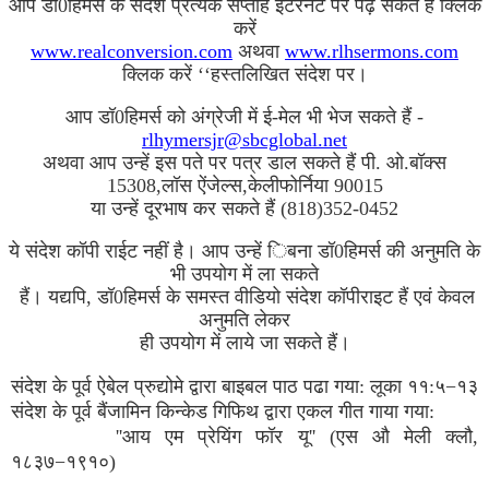
आप डॉ0हिमर्स के संदेश प्रत्येक सप्ताह इंटरनेट पर पढ़ सकते हैं क्लिक
करें
www.realconversion.com
अथवा
www.rlhsermons.com
क्लिक करें ‘‘हस्तलिखित संदेश पर।
आप डॉ0हिमर्स को अंग्रेजी में ई-मेल भी भेज सकते हैं -
rlhymersjr@sbcglobal.net
अथवा आप उन्हें इस पते पर पत्र डाल सकते हैं पी. ओ.बॉक्स
15308,लॉस ऐंजेल्स,केलीफोर्निया 90015
या उन्हें दूरभाष कर सकते हैं (818)352-0452
ये संदेश कॉपी राईट नहीं है। आप उन्हें िबना डॉ0हिमर्स की अनुमति के
भी उपयोग में ला सकते
हैं। यद्यपि, डॉ0हिमर्स के समस्त वीडियो संदेश कॉपीराइट हैं एवं केवल
अनुमति लेकर
ही उपयोग में लाये जा सकते हैं।
संदेश के पूर्व ऐबेल प्रुद्योमे द्वारा बाइबल पाठ पढा गया: लूका ११:५−१३
संदेश के पूर्व बैंजामिन किन्केड गिफिथ द्वारा एकल गीत गाया गया:
''आय एम प्रेयिंग फॉर यू'' (एस औ मेली क्लौ,
१८३७−१९१०)