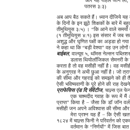
“और यह पहिले जान लो, कि
पतरस ३:३)
अब आप बैठ सकते हैं। ध्यान दीजिये यह कहता
के दिनों के इन झूठे शिक्षकों के बारे में
तीमुथियुस ३:५) । “कि आने वाले समयों मे
(१ तीमुथियुस ४:१) इस संसार में जब स
अशुद्ध और घृणित पक्षी का अड्डा हो गया
ने कहा था कि “बड़ी वेश्या” वह उन लोगों क
बाईबल
, वाल्यूम ५, थॉमस नेल्सन पब्लि
डलास थियोलॉजिकल सेमनरी के डॉ ज
करता है तो वह मसीही नहीं है। वह मसीही
के अनुग्रह ने अभी छुआ नहीं है। जो त्रा
की सीमा और गहराई को समझने को ही तैया
ऐसी भविष्यवाणी के पूरे होने की राह देख
प्राफेसिस एंड दि सेंवेंटीज
, चाल्र्स एल फ
एक चश्मदीद गवाह के रूप में मैं
प्राप्त” किया है − जैसा कि डॉ जॉन वर्
मसीही जन अपने अविश्वास की सीमा और गह
मेरा प्रश्न यह हैं − कि ऐसी ख
१८२४ में चाल्र्स फिनी ने परिवर्तन को एक
वर्तमान के “निर्णयों” में जिस ब