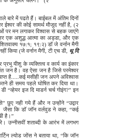
ं के अनुसार चलेंगे।” (२
 बारे में पढते हैं। बाईबल में अंतिम दिनों
ीतर ईश्वर की कोई सामर्थ मौजूद नहीं है, (२
्षाओं पर मन लगाकर विश्वास से बहक जाएंगे
र हर एक अशुद्ध आत्मा का अड्डा, और एक
शितवाक्य १७:१; १९:२) डॉ जे वर्नान मैगी
नहीं किया (जे वर्नान मैगी, टी एच डी,
थू दि
भु यीशु के व्यक्तित्व व कार्य का इंकार
्तित जन है। वह ऐसा जन है जिसे परमेश्वर
्याप्त है.....कई मसीही जन अपने अविश्वास
े कितने ही समय पहले घोषित कर दिया था।
डी “व्हेयर इज दि माडर्न चर्च गोइंग?” इन
 छुए नही गये हैं और न उन्होंने “उद्वार
है। जैसा कि डॉ जॉन वर्लवुड ने कहा, “कई
खी है।”
े। उन्नीसवीं शताब्दी के आरंभ में लगभग
 मार्टिन ल्योड जोंस ने बताया था, “कि जॉन