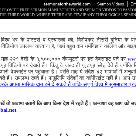
sermonsfortheworld.com
Sermon Videos
Em
 TO PROVIDE FREE SERMON MANUSCRIPTS AND SERMON VIDEOS TO PAST
THE THIRD WORLD, WHERE THERE ARE FEW IF ANY THEOLOGICAL SEMIN
्ण विश्व भर के पास्टर्स व प्रचारकों को, विशेषकर तीसरी दुनिया के पास
विडियोज उपलब्ध करवाना है, जहां बहुत कम धर्मविज्ञान कॉलेज और बाइबल
रति माह २२१ देशों के १,५००,००० कंम्प्यूटर्स पर इस वेबसाइट पते पर
www
 टयूब विडियो पर देखते हैं। किंतु वे जल्द ही यू टयूब छोड़ देते हैं क्योंक
ो हमारी वेबसाईट पर पहुंचाता है। प्रति माह ये संदेश ४२ भाषाओं में अन
हुंचते हैं। उपलब्ध रहते हैं। पांडुलिपि संदेशों का कॉपीराईट नहीं है। आप उन
के अपना मासिक दान हमें दे सकते हैं ताकि संपूर्ण विश्व में सुसमाचार प्र
 तो अवश्य बतायें कि आप किस देश में रहते हैं। अन्यथा वह आप को उत्तर 
bal.net
. .