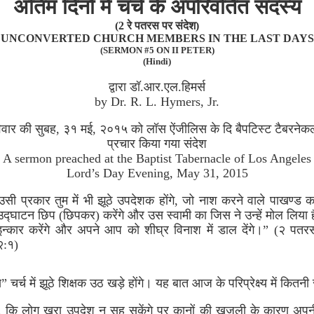
अंतिम दिनों में चर्च के अपरिवर्तित सदस्य
(2 रे पतरस पर संदेश)
UNCONVERTED CHURCH MEMBERS IN THE LAST DAYS
(SERMON #5 ON II PETER)
(Hindi)
द्वारा डॉ.आर.एल.हिमर्स
by Dr. R. L. Hymers, Jr.
िवार की सुबह, ३१ मई, २०१५ को लॉस ऐंजीलिस के दि बैपटिस्ट टैबरनेकल 
प्रचार किया गया संदेश
A sermon preached at the Baptist Tabernacle of Los Angeles
Lord’s Day Evening, May 31, 2015
उसी प्रकार तुम में भी झूठे उपदेशक होंगे, जो नाश करने वाले पाखण्ड क
उद्घाटन छिप (छिपकर) करेंगे और उस स्वामी का जिस ने उन्हें मोल लिया ह
इन्कार करेंगे और अपने आप को शीघ्र विनाश में डाल देंगे।” (२ पतर
२:१)
्य” चर्च में झूठे शिक्षक उठ खड़े होंगे। यह बात आज के परिप्रेक्ष्य में कितन
, कि लोग खरा उपदेश न सह सकेंगे पर कानों की खुजली के कारण अपन