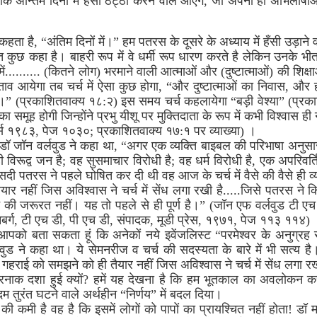
 अन्तिम दिनों में हंसी ठट्ठा करने वाले आएंगे, जो अपनी ही अभिलाषाओ
 है, “अंतिम दिनों में।” हम पतरस के दूसरे के अध्याय में हँसी उड़ाने वाले
 बहुत कुछ कहा है। बाहरी रूप में वे धर्मी रूप धारण करते है लेकिन उनके भ
ं.......... (कितने लोग) भरमाने वाली आत्माओं और (दुष्टात्माओं) की शिक
ताव आयेगा तब चर्च में ऐसा कुछ होगा, “और दुष्टात्माओं का निवास, औ
।” (प्रकाशितवाक्य १८:२) इस समय चर्च कहलायेगा “बड़ी वेश्या” (प्रका
ा समूह होगी जिन्होंने प्रभु यीशू पर मुक्तिदाता के रूप में कभी विश्वास ही 
शर्स १९८३, पेज १०३०; प्रकाशितवाक्य १७:१ पर व्याख्या) ।
ॉन वर्लवुड ने कहा था, “अगर एक व्यक्ति बाइबल की परिभाषा अनुसार प्र
 विरूद्व जन है; वह सुसमाचार विरोधी है; वह धर्म विरोधी है, एक अपरिवर
सदी पतरस ने पहले घोषित कर दी थी वह आज के चर्च में वैसे की वैसे ही व
र नहीं जिस अविश्वास ने चर्च में सेंध लगा रखी है.....जिसे पतरस न
ने की जरूरत नहीं। यह तो पहले से ही पूर्ण है।” (जॉन एफ वर्लवुड टी एच 
ेनबर्ग, टी एच डी, पी एच डी, संपादक, मूडी प्रेस, १९७१, पेज ११३ ११४)
 आपको बता सकता हूं कि अनेकों नये इवेंजलिस्ट “परमेश्वर के अनुग्रह से”
लवुड ने कहा था। ये सेमनरीज व चर्च की सदस्यता के बारे में भी सत्य 
राई को समझने को ही तैयार नहीं जिस अविश्वास ने चर्च में सेंध लगा र
तरनाक दशा हुई क्यों? हमें यह देखना है कि हम भूतकाल का अवलोकन कर
दम तुरंत घटने वाले अर्थहीन “निर्णय” में बदल दिया।
ात की कमी है वह है कि इसमें लोगों को पापों का प्रायश्चित नहीं होता! डॉ