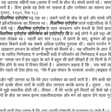
कि वह अठारह महिनों तक (आत्मा में पापों के बोध से) संघर्ष करते रहे। सम
ना जरूरी है। बिना इसके वह कैसे मर सकता है और परमेश्वर का सामना कर 
थ ट्रस्ट, १९७१, पेज १८)
पिलगिम्स प्रोग्रेस
पढ़ रहा था। उसने पापों के बोध के बारे और सच्चे परिव
ी इवेंजलिकल्स का विश्वास था।
पिलगिम्स प्रोग्रेस
जार्ज वाईटफील्ड के ल
से बेची गई।
पिलगिम्स प्रोग्रेस
के सात संस्करण जॉन वेस्ली के लिये छपवाये 
पिलगिम्स प्रोग्रेस नोमिनेशंस को प्रोटेस्टैंट डि
के कई लोगो ने इसे पढ़ा औ
जाने वाला लेखक था। पहली बार सन १६७८ में छपने के बाद, बुनयन की
 पश्चात बिकने वाली यह सबसे अधिक प्रसिद् पुस्तक थी। महान स्पर्जन न
 उदाहरण स्र्पजन के संदेशों में सुनने को मिलते थे। यह परिवर्तन के 
के त्वरित निर्णयवाद ने उन्नीसवीं सदी में परिवर्तन को निर्णयवाद में बदल 
 नामक भाग में हम उद्वार के बारे में बहुत सी बातें सीखते हैं जो फिनी के
य होने के मध्य में विचार विमर्श है। आशावान कहता है कि - जब चर्च
े। और पहले तो ऐसा होता था, “कि मैं इस संसार के प्रकाश अर्थात (बाइबल 
ा और नहीं जानता था कि मेरे उपर परमेश्वर का कार्य जारी है। मैंने कभी सो
कार्य उनके भीतर पापों के प्रति बोध जाग्रत करके करता है। दूसरा - पाप 
ें मुझे तकलीफ होती थी। तीसरा - मैं मेरे भटके हुये मित्रों को कैसे खो 
ापों के बोध का समय इतना तकलीफदायक और मन को दहला देने वाला गुजरता