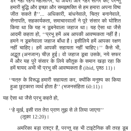
डर नहीं रहेगा महासागर, या अंधेरा और गहरे सागर का; परन्तु
हमारी बुद्धि और इच्छा और समझषक्ति से हम हमारा अपना विष्व
जीत सकते है’’... अधिकारी, बांधनेवाले, चित्र बनानेवाले,
सेनापति, सहकार्यकता, समाचारवालों ने पूरे संसार को घोशित
किया था कि यह न डूबनेवाला जहाज था। यह ऐसा था जैसे
आदमी कहता हो, ‘‘प्रभु हमें अब आपकी आवष्यकता नहीं है।
हमने न डूबनेवाला जहाज बाँधा है। इसीलिये हमें आपका रक्षण
नहीं चाहिए। हमें आपकी सहायता नहीं चाहिए।’’ कैसे भी,
अद्भूत (अनजान) चीज़ हुई। वो जहाज डूबा उसके, नये सफर
में और यह पुरे संसार के लिये कौतुक के समान खड़ा रहा कि
हमें षायद अभी भी प्रभु की आवष्यकता है (ibid, पृश्ठ 11)।
‘‘षत्रु के विरूद्ध हमारी सहायता कर, क्योंकि मनुश्य का किया
हुआ छुटकारा व्यर्थ होता है’’ (भजनसंहिता 60:11)।
यह ऐसा था जैसे प्रभु कहते हो,
‘‘हे मूर्ख, इसी रात तेरा प्राण तुझ से ले लिया जाएगा’’
(लूका 12:20)।
अमरिका बड़ा राश्ट्र है, परन्तु वह भी टाइटेनिक की तरह डूब