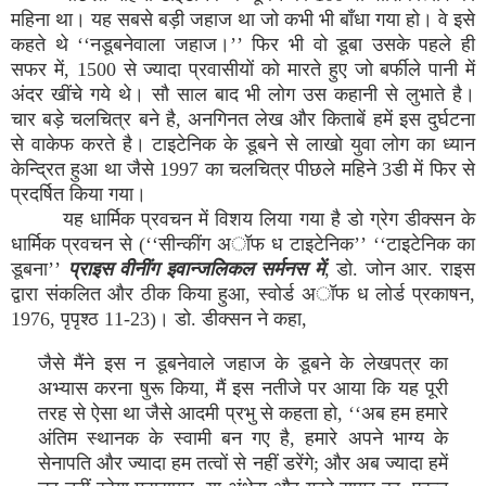
महिना था। यह सबसे बड़ी जहाज था जो कभी भी बाँधा गया हो। वे इसे
कहते थे ‘‘नडूबनेवाला जहाज।’’ फिर भी वो डूबा उसके पहले ही
सफर में, 1500 से ज्यादा प्रवासीयों को मारते हुए जो बर्फीले पानी में
अंदर खींचे गये थे। सौ साल बाद भी लोग उस कहानी से लुभाते है।
चार बड़े चलचित्र बने है, अनगिनत लेख और किताबें हमें इस दुर्घटना
से वाकेफ करते है। टाइटेनिक के डूबने से लाखो युवा लोग का ध्यान
केन्द्रित हुआ था जैसे 1997 का चलचित्र पीछले महिने 3डी में फिर से
प्रदर्षित किया गया।
यह धार्मिक प्रवचन में विशय लिया गया है डो ग्रेग डीक्सन के
धार्मिक प्रवचन से (‘‘सीन्कींग अॉफ ध टाइटेनिक’’ ‘‘टाइटेनिक का
डूबना’’
प्राइस वीनींग इवान्जलिकल सर्मनस में
, डो. जोन आर. राइस
द्वारा संकलित और ठीक किया हुआ, स्वोर्ड अॉफ ध लोर्ड प्रकाषन,
1976, पृपृश्ठ 11-23)। डो. डीक्सन ने कहा,
जैसे मैंने इस न डूबनेवाले जहाज के डूबने के लेखपत्र का
अभ्यास करना षुरू किया, मैं इस नतीजे पर आया कि यह पूरी
तरह से ऐसा था जैसे आदमी प्रभु से कहता हो, ‘‘अब हम हमारे
अंतिम स्थानक के स्वामी बन गए है, हमारे अपने भाग्य के
सेनापति और ज्यादा हम तत्वों से नहीं डरेंगे; और अब ज्यादा हमें