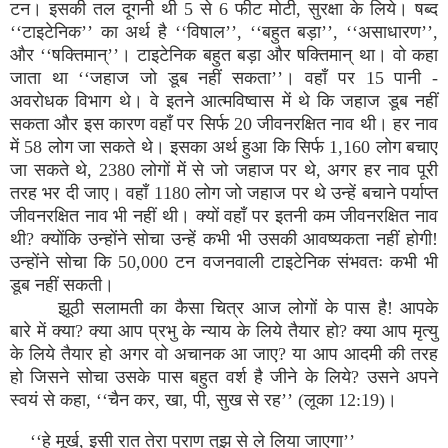
टन। इसकी तल दूगनी थी 5 से 6 फीट मोटी, सुरक्षा के लिये। षब्द
‘‘टाइटेनिक’’ का अर्थ है ‘‘विषाल’’, ‘‘बहुत बड़ा’’, ‘‘असाधारण’’,
और ‘‘षक्तिमान्’’। टाइटेनिक बहुत बड़ा और षक्तिमान् था। वो कहा
जाता था ‘‘जहाज जो डूब नहीं सकता’’। वहाँ पर 15 पानी -
अवरोधक विभाग थे। वे इतने आत्मविष्वास में थे कि जहाज डूब नहीं
सकता और इस कारण वहाँ पर सिर्फ 20 जीवनरक्षित नाव थी। हर नाव
में 58 लोग जा सकते थे। इसका अर्थ हुआ कि सिर्फ 1,160 लोग बचाए
जा सकते थे, 2380 लोगों में से जो जहाज पर थे, अगर हर नाव पूरी
तरह भर दी जाए। वहाँ 1180 लोग जो जहाज पर थे उन्हें बचाने पर्याप्त
जीवनरक्षित नाव भी नहीं थी। क्यों वहाँ पर इतनी कम जीवनरक्षित नाव
थी? क्योंकि उन्होंने सोचा उन्हें कभी भी उसकी आवष्यकता नहीं होगी!
उन्होंने सोचा कि 50,000 टन वजनवाली टाइटेनिक संभवतः कभी भी
डूब नहीं सकती।
झूठी सलामती का कैसा चित्र आज लोगों के पास है! आपके
बारे में क्या? क्या आप प्रभु के न्याय के लिये तैयार हो? क्या आप मृत्यु
के लिये तैयार हो अगर वो अचानक आ जाए? या आप आदमी की तरह
हो जिसने सोचा उसके पास बहुत वर्श है जीने के लिये? उसने अपने
स्वयं से कहा, ‘‘चैन कर, खा, पी, सुख से रह’’ (लूका 12:19)।
‘‘हे मूर्ख, इसी रात तेरा प्राण तुझ से ले लिया जाएगा’’