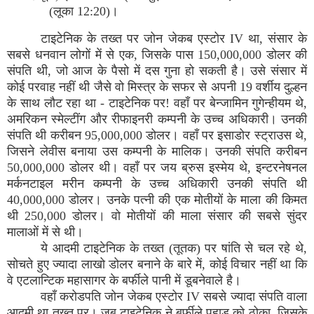
(लूका 12:20)।
टाइटेनिक के तख्त पर जोन जेकब एस्टोर IV था, संसार के
सबसे धनवान लोगों में से एक, जिसके पास 150,000,000 डोलर की
संपति थी, जो आज के पैसो में दस गुना हो सकती है। उसे संसार में
कोई परवाह नहीं थी जैसे वो मिस्त्र के सफर से अपनी 19 वर्शीय दुल्हन
के साथ लौट रहा था - टाइटेनिक पर! वहाँ पर बेन्जामिन गुगेन्हीयम थे,
अमरिकन स्मेल्टींग और रीफाइनरी कम्पनी के उच्च अधिकारी। उनकी
संपति थी करीबन 95,000,000 डोलर। वहाँ पर इसाडोर स्ट्राउस थे,
जिसने लेवीस बनाया उस कम्पनी के मालिक। उनकी संपति करीबन
50,000,000 डोलर थी। वहाँ पर जय ब्रुस इस्मेय थे, इन्टरनेषनल
मर्कनटाइल मरीन कम्पनी के उच्च अधिकारी उनकी संपति थी
40,000,000 डोलर। उनके पत्नी की एक मोतीयों के माला की किमत
थी 250,000 डोलर। वो मोतीयों की माला संसार की सबसे सुंदर
मालाओं में से थी।
ये आदमी टाइटेनिक के तख्त (तूतक) पर षांति से चल रहे थे,
सोचते हुए ज्यादा लाखो डोलर बनाने के बारे में, कोई विचार नहीं था कि
वे एटलान्टिक महासागर के बर्फीले पानी में डूबनेवाले है।
वहाँ करोडपति जोन जेकब एस्टोर IV सबसे ज्यादा संपति वाला
आदमी था तख्त पर। जब टाइटेनिक ने बर्फीले पहाड को ठोका, जिसके