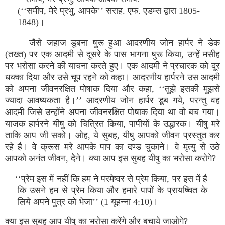
(‘‘समीप, मेरे प्रभु, आपके’’ सराह. एफ. एडम्स द्वारा 1805-
1848)।
जैसे जहाज डूबना षुरू हुआ आदरणीय जोन हार्पर ने डेक
(तख्त) पर एक आदमी से दूसरे के पास भागना षुरू किया, उन्हें मसीह
पर भरोसा करने की याचना करते हुए। एक आदमी ने प्रचारक को दूर
धक्का दिया और उसे चूप रहने को कहा। आदरणीय हार्परने उस आदमी
को अपना जीवनरक्षित पोषाक दिया और कहा, ‘‘तुझे इसकी मुझसे
ज्यादा आवष्यकता है।’’ आदरणीय जोन हार्पर डूब गये, परन्तु वह
आदमी जिसे उन्होंने अपना जीवनरक्षित पोषाक दिया था वो बच गया।
याजक हार्परने यीषु को चित्रित किया, पापीयों के उद्धारक। यीषु मरे
ताकि आप जी सको। ओह, ये सुबह, यीषु आपको जीवन प्रस्तुत कर
रहे है। वे क्रूस मरे आपके पाप का दण्ड चुकाने। वे मृत्यु से उठे
आपको अनंत जीवन, देेने। क्या आप इस सुबह यीषु का भरोसा करोगे?
‘‘प्रेम इस में नहीं कि हम ने परमेष्वर से प्रेम किया, पर इस में है
कि उसने हम से प्रेम किया और हमारे पापों के प्रायष्चित के
लिये अपने पुत्र को भेजा’’ (1 यूहन्ना 4:10)।
क्या इस सुबह आप यीषु का भरोसा करेंगे और बचाये जाओगे?