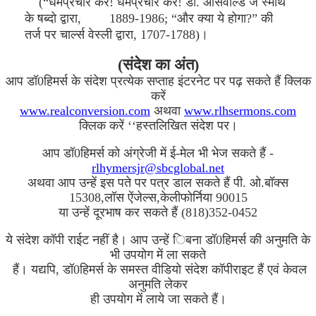
(“धर्मप्रचार करे! धर्मप्रचार करे! डो. ओसवाल्ड जे स्मीथ
के षब्दो द्वारा, 1889-1986; “और क्या ये होगा?” की
तर्ज पर चार्ल्स वेस्ली द्वारा, 1707-1788)।
(संदेश का अंत)
आप डॉ0हिमर्स के संदेश प्रत्येक सप्ताह इंटरनेट पर पढ़ सकते हैं क्लिक
करें
www.realconversion.com
अथवा
www.rlhsermons.com
क्लिक करें ‘‘हस्तलिखित संदेश पर।
आप डॉ0हिमर्स को अंग्रेजी में ई-मेल भी भेज सकते हैं -
rlhymersjr@sbcglobal.net
अथवा आप उन्हें इस पते पर पत्र डाल सकते हैं पी. ओ.बॉक्स
15308,लॉस ऐंजेल्स,केलीफोर्निया 90015
या उन्हें दूरभाष कर सकते हैं (818)352-0452
ये संदेश कॉपी राईट नहीं है। आप उन्हें िबना डॉ0हिमर्स की अनुमति के
भी उपयोग में ला सकते
हैं। यद्यपि, डॉ0हिमर्स के समस्त वीडियो संदेश कॉपीराइट हैं एवं केवल
अनुमति लेकर
ही उपयोग में लाये जा सकते हैं।