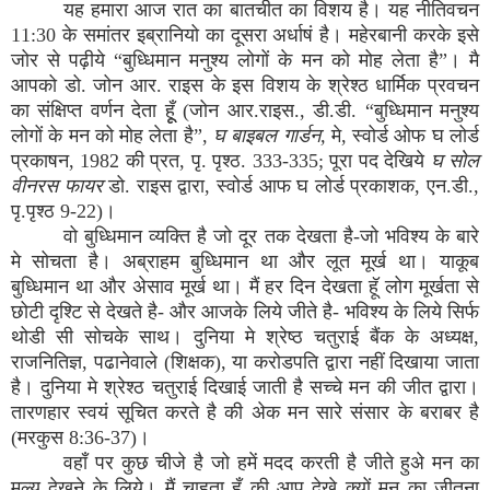
यह हमारा आज रात का बातचीत का विशय है। यह नीतिवचन
11:30 के समांतर इब्रानियो का दूसरा अर्धाषं है। महेरबानी करके इसे
जोर से पढ़ीये “बुध्धिमान मनुश्य लोगों के मन को मोह लेता है”। मै
आपको डो. जोन आर. राइस के इस विशय के श्रेश्ठ धार्मिक प्रवचन
का संक्षिप्त वर्णन देता हूूँ (जोन आर.राइस., डी.डी. “बुध्धिमान मनुश्य
लोगों के मन को मोह लेता है”,
घ बाइबल गार्डन,
मे, स्वोर्ड ओफ घ लोर्ड
प्रकाषन, 1982 की प्रत, पृ. पृश्ठ. 333-335; पूरा पद देखिये
घ सोल
वीनरस फायर
डो. राइस द्वारा, स्वोर्ड आफ घ लोर्ड प्रकाशक, एन.डी.,
पृ.पृश्ठ 9-22)।
वो बुध्धिमान व्यक्ति है जो दूर तक देखता है-जो भविश्य के बारे
मे सोचता है। अब्राहम बुध्धिमान था और लूत मूर्ख था। याकूब
बुध्धिमान था और अेसाव मूर्ख था। मैं हर दिन देखता हूॅ लोग मूर्खता से
छोटी दृश्टि से देखते है- और आजके लिये जीते है- भविश्य के लिये सिर्फ
थोडी सी सोचके साथ। दुनिया मे श्रेष्ठ चतुराई बैंक के अध्यक्ष,
राजनितिज्ञ, पढानेवाले (शिक्षक), या करोडपति द्वारा नहीं दिखाया जाता
है। दुनिया मे श्रेश्ठ चतुराई दिखाई जाती है सच्चे मन की जीत द्वारा।
तारणहार स्वयं सूचित करते है की अेक मन सारे संसार के बराबर है
(मरकुस 8:36-37)।
वहाँ पर कुछ चीजे है जो हमें मदद करती है जीते हुअे मन का
मूल्य देखने के लिये। मैं चाहता हूँ की आप देखे क्यों मन का जीतना