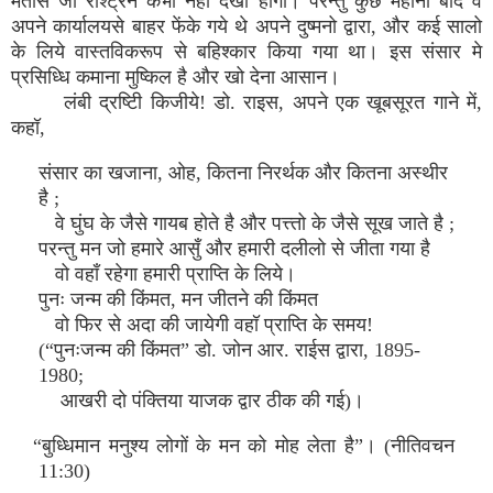
मतोसे जो राश्ट्रने कभी नहीं देखा होगा। परन्तु कुछ महीनो बाद वे
अपने कार्यालयसे बाहर फेंके गये थे अपने दुष्मनो द्वारा, और कई सालो
के लिये वास्तविकरूप से बहिश्कार किया गया था। इस संसार मे
प्रसिध्धि कमाना मुष्किल है और खो देना आसान।
लंबी द्रष्टिी किजीये! डो. राइस, अपने एक खूबसूरत गाने में,
कहॉ,
संसार का खजाना, ओह, कितना निरर्थक और कितना अस्थीर
है ;
वे घुंघ के जैसे गायब होते है और पत्त्तो के जैसे सूख जाते है ;
परन्तु मन जो हमारे आसुँ और हमारी दलीलो से जीता गया है
वो वहाँ रहेगा हमारी प्राप्ति के लिये।
पुनः जन्म की किंमत, मन जीतने की किंमत
वो फिर से अदा की जायेगी वहॉ प्राप्ति के समय!
(“पुनःजन्म की किंमत” डो. जोन आर. राईस द्वारा, 1895-
1980;
आखरी दो पंक्तिया याजक द्वार ठीक की गई)।
“बुध्धिमान मनुश्य लोगों के मन को मोह लेता है”। (नीतिवचन
11:30)