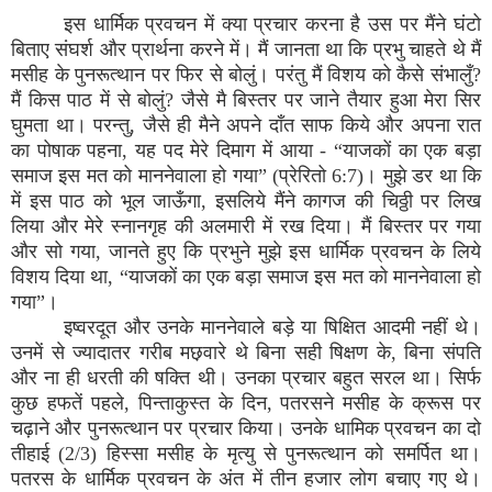
इस धार्मिक प्रवचन में क्‍या प्रचार करना है उस पर मैंने घंटो
बिताए संघर्श और प्रार्थना करने में। मैं जानता था कि प्रभु चाहते थे मैं
मसीह के पुनरूत्‍थान पर फिर से बोलुं। परंतु मैं विशय को कैसे संभालुँ?
मैं किस पाठ में से बोलुं? जैसे मै बिस्‍तर पर जाने तैयार हुआ मेरा सिर
घुमता था। परन्‍तु, जैसे ही मैने अपने दाँत साफ किये और अपना रात
का पोषाक पहना, यह पद मेरे दिमाग में आया - “याजकों का एक बड़ा
समाज इस मत को माननेवाला हो गया” (प्रेरितो 6:7)। मुझे डर था कि
में इस पाठ को भूल जाऊँगा, इसलिये मैंने कागज की चिठ्ठी पर लिख
लिया और मेरे स्‍नानगृह की अलमारी में रख दिया। मैं बिस्‍तर पर गया
और सो गया, जानते हुए कि प्रभुने मुझे इस धार्मिक प्रवचन के लिये
विशय दिया था, “याजकों का एक बड़ा समाज इस मत को माननेवाला हो
गया”।
इष्‍वरदूत और उनके माननेवाले बड़े या षिक्षित आदमी नहीं थे।
उनमें से ज्‍यादातर गरीब मछ़वारे थे बिना सही षिक्षण के, बिना संपति
और ना ही धरती की षक्‍ति थी। उनका प्रचार बहुत सरल था। सिर्फ
कुछ हफतें पहले, पिन्‍ताकुस्‍त के दिन, पतरसने मसीह के क्रूस पर
चढ़ाने और पुनरूत्‍थान पर प्रचार किया। उनके धामिक प्रवचन का दो
तीहाई (2/3) हिस्‍सा मसीह के मृत्‍यु से पुनरूत्‍थान को समर्पित था।
पतरस के धार्मिक प्रवचन के अंत में तीन हजार लोग बचाए गए थे।