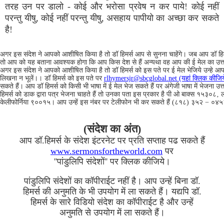
तरह उन पर डालो - कोई और भरोसा प्रवेष न कर पाये! कोई नहीं
परन्‍तु यीषु, कोई नहीं परन्‍तु यीषु, असहाय पापीयो का अच्‍छा कर सकते
है!
अगर इस संदेश ने आपको आशीषित किया है तो डॉ हिमर्स आप से सुनना चाहेंगे। जब आप डॉ हिमर
तो आप को यह बताना आवश्यक होगा कि आप किस देश से हैं अन्यथा वह आप की ई मेल का उत्तर न
अगर इस संदेश ने आपको आशीषित किया है तो डॉ हिमर्स को इस पते पर ई मेल भेजिये उन्हे आप 
लिखना न भूलें।। डॉ हिमर्स को इस पते पर
rlhymersjr@sbcglobal.net (यहां क्लिक कीजिय
सकते हैं। आप डॉ हिमर्स को किसी भी भाषा में ई मेल भेज सकते हैं पर अंगेजी भाषा में भेजना उ
हिमर्स को डाक द्वारा पत्र भेजना चाहते हैं तो उनका पता इस प्रकार है पी ओ बाक्स १५३०८‚ 
केलीफोर्निया ९००१५। आप उन्हें इस नंबर पर टेलीफोन भी कर सकते हैं (८१८) ३५२ − ०४
(संदेश का अंत)
आप डॉ.हिमर्स के संदेश इंटरनेट पर प्रति सप्ताह पढ सकते हैं
www.sermonsfortheworld.com
पर
''पांडुलिपि संदेशों'' पर क्लिक कीजिये।
पांडुलिपि संदेशों का कॉपीराईट नहीं है। आप उन्हें बिना डॉ.
हिमर्स की अनुमति के भी उपयोग में ला सकते हैं। यद्यपि डॉ.
हिमर्स के सारे विडियो संदेश का कॉपीराईट है और उन्हें
अनुमति से उपयोग में ला सकते हैं।