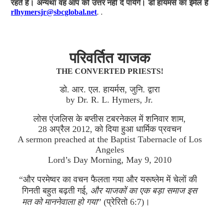
रहते हैं। अन्यथा वह आप को उत्तर नहीं दे पायेंगे। डॉ हायमर्स का ईमेल है
rlhymersjr@sbcglobal.net
. .
परिवर्तित याजक
THE CONVERTED PRIESTS!
डो. आर. एल. हायर्मस, जुनि. द्वारा
by Dr. R. L. Hymers, Jr.
लोस एंजलिस के बप्‍तीस टबरनेकल में शनिवार शाम,
28 अप्रैल 2012, को दिया हुआ धार्मिक प्रवचन
A sermon preached at the Baptist Tabernacle of Los
Angeles
Lord’s Day Morning, May 9, 2010
“और परमेष्‍वर का वचन फैलता गया और यरूष्‍लेम में चेलों की
गिनती बहुत बढ़ती गई,
और याजकों का एक बड़ा समाज इस
मत को माननेवाला हो गया
” (प्रेरितो 6:7)।