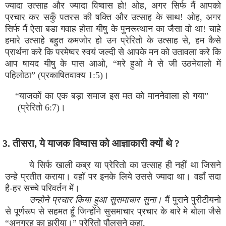
ज्‍यादा उत्‍साह और ज्‍यादा विष्‍वास हो! ओह, अगर सिर्फ मैं आपको
प्रचार कर सकुँ पतरस की षक्‍ति और उत्‍साह के साथ! ओह, अगर
सिर्फ मैं ऐसा बडा गवाह होता यीषु के पुनरूत्‍थान का जैसा वो था! चाहे
हमारे उत्‍साहे बहुत कमजोर हो उन प्रेरितो के उत्‍साह से, हम कैसे
प्रार्थना करे कि परमेष्‍वर स्‍वयं जल्‍दी से आपके मन को उतावला करे कि
आप षायद यीषु के पास आओ, “मरे हुओ मे से जी उठनेवालो में
पहिलोठा” (प्रकाषितवाक्‍य 1:5)।
“याजकों का एक बड़ा समाज इस मत को माननेवाला हो गया”
(प्रेरितो 6:7)।
3. तीसरा, ये याजक विष्‍वास को आज्ञाकारी क्‍यों थे ?
ये सिर्फ खाली कब्र या प्रेरितो का उत्‍साह ही नहीं था जिसने
उन्‍हे प्रतीत कराया। वहॉ पर इनके लिये उससे ज्‍यादा था। वहाँ सदा
है-हर सच्‍चे परिवर्तन में।
उन्‍होने प्रचार किया हुआ सुसमाचार सुना।
मैं पुराने पुरीटीयनो
से पूर्णरूप से सहमत हूँ जिन्‍होंने सुसमाचार प्रचार के बारे मे बोला जैसे
“अनुग्रह का झरीया।” प्रेरितो पौलुसने कहा,