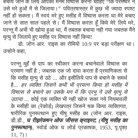
बचाये जाने के लिये आपको मनमें विष्‍वास करना चाहिए “कि परमेष्‍वर ने
उसे मरे हुओं में से जिलाया।” पवित्रषास्‍त्र में कुछ भी ज्‍यादा स्‍पश्‍ट
नहीं हो सकता। मैं स्‍वयं मरे हुए मसीह में विष्‍वास करता था मेरे बचाए
जाने से सात साल पहले से। मैं विष्‍वास करता हूँ किवे मेरे लिये मरे,
परन्‍तु मैं अभी भी खोया हुआ था, मैं तबतक बचाया नही गया जबतक मैंने
मृत्‍यु से जिलाये हुए मसीह पर विष्‍वास नहीं किया!
डो. जोन आर. राइस का रोमियो 10:9 पर बड़ा परीक्षण था।
उन्‍होने कहा,
परन्‍तु मुहँ से पाप का स्‍वीकार करना बचानेवाले विष्‍वास का
प्रमाण नहीं है ; जबतक एक जो दावा करता है प्रमाणिकता से
कि मसीह मृत्‍यु से उठे ... और इसीलिये पाप से बचाने के समर्थ
है...
हर व्‍यक्‍ति जिसने कभी भी प्रयत्‍न किया हो मसीह में
विष्‍वास से बचाने का उसके मन में कि प्रभु ने उसे मृत्‍यु से
उठाया
... कोई एक व्‍यक्‍ति भी नही खोज सका नये नियमावली
के मसीही का (रेकोर्ड) लेखपत्र जिसने षक किया व्‍यक्‍तिगत,
षारीरिक पुनरूत्‍थान हुए यीषु मसीह का (जोन आर. राइस,
डी.डी.,
घ रीझरेकषन ओफ जीसस क्राइस्‍ट, (यीषु मसीह का
पुनरूत्‍थान)
, स्‍वोर्ड ओफ घ लोर्ड प्रकाषक, 1953, पृ.पृश्‍ठ
11, 7)।