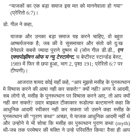
“याजकों का एक बड़ा समाज इस मत को माननेवाला हो गया”
(प्रेरितो 6:7)।
डो. गील ने कहा,
याजक और उनका बड़ा समाज यह करने चाहिए, वो बहुत
आष्‍चर्यजनक है; जब की वे सुसमाचार और संतो को दुःख
देनेवाले सबसे ज्‍यादा पुराने दुष्‍मन थे (जोन गील डी.डी.,
एन
एक्‍सपोझीषन ओफ घ न्‍यु टेस्‍टामेन्‍ट,
घ बेप्‍टीस्‍ट स्‍टार्न्‍डड बेस्‍ट,
1989 में फिर से छपा हुआ, भाग 2, पृश्‍ठ 191; प्रेरितो 6:7 पर
टीप्‍पणी)।
आजरात षायद कोई यहाँ कहे, “आप मुझसे मसीह के पुनरूत्‍थान
मे विष्‍वास करने की आषा नही कर सकते!” क्‍यों नही? अगर ये आदमी,
सब लोगो से, मसीह के पुनरूत्‍थान पर विष्‍वास करने आए, तो आप क्‍यों
नही कर सकते? उदार बाइबल टीकाकार रूडोल्‍फ बल्‍टमानने कहा कि
आधुनिक आदमी स्‍वीकार नही कर सकता जो उसने कहा मसीह के
पुनरूत्‍थान की “पुराण कथा” अच्‍छा, ये याजक आधुनिक आदमी नहीं थे
और उन्‍होने ये भी सोचा कि मसीह का पुरूत्‍थान पुराण कथा (myth)
थी-जब तक परमेष्‍वर की षक्‍ति ने उन्‍हे परिवर्तित किया! वैसा ही आप