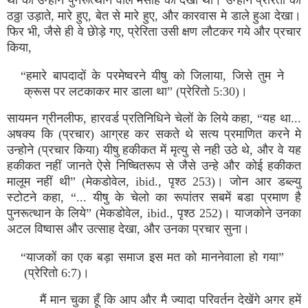
थी की उन्‍होने पुनरूत्‍थान वाले मसीह को देखा था। उन्‍होने प्रेरितो को
ठठ्ठा उड़ाते, मारे हुए, बेत से मारे हुए, और कारवास मे डाले हुआ देखा।
फिर भी, जैसे ही वे छेोड़े गए, प्रेरिता उसी क्षण लौटकर गये और प्रचार
किया,
“हमारे बापदादों के परमेष्‍वरने यीषु को जिलाया, जिसे तुम ने
क्रूस पर लटकाकर मार डाला था” (प्रेरितो 5:30)।
सायमन ग्रीनलीफ, हारवर्ड प्रतिनिधिने चेलों के लिये कहा, “यह था...
अषक्‍य कि (प्रचार) आग्रह कर सकते थे सत्‍य प्रमाणित करने मे
उन्‍होने (प्रचार किया) यीषु हकीकत में मृत्‍यु से नही उठे थे, और वे यह
हकीकत नहीं जानते ऐसे निष्‍चितरूप से जैसे उन्‍हे और कोई हकीकत
मालूम नहीं थी” (मेकडोवेल, ibid., पृश्‍ठ 253)। जोन आर डब्‍ल्‍यु
स्‍टोटने कहा, “... यीषु के चेलो का रूपांतर सबमें बडा प्रमाण है
पुनरूत्‍थान के लिये” (मेकडोवेल, ibid., पृश्‍ठ 252)। याजकोने उनका
अटल विष्‍वास और उत्‍साह देखा, और उनका प्रचार सुना।
“याजकों का एक बड़ा समाज इस मत को माननेवाला हो गया”
(प्रेरितो 6:7)।
मैं मान चुका हूँ कि आप और मै ज्‍यादा परिवर्तन देखेंगे अगर हमें