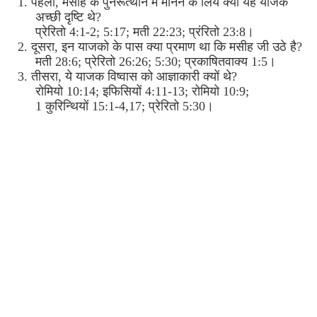
1. पहला, मसीह के पुनरूत्‍थान में मानने के लिये क्‍या यह याजक
अच्‍छी दृष्‍टि थे?
प्रेरितो 4:1-2; 5:17; मती 22:23; प्रंरितो 23:8।
2. दूसरा, इन याजको के पास क्‍या प्रमाण था कि मसीह जी उठे है?
मती 28:6; प्रेरितो 26:26; 5:30; प्रकाषितवाक्‍य 1:5।
3. तीसरा, ये याजक विष्‍वास को आज्ञाकारी क्‍यों थे?
रोमियो 10:14; इफिसियों 4:11-13; रोमियो 10:9;
1 कुरिन्‍थियों 15:1-4,17; प्रेरितो 5:30।