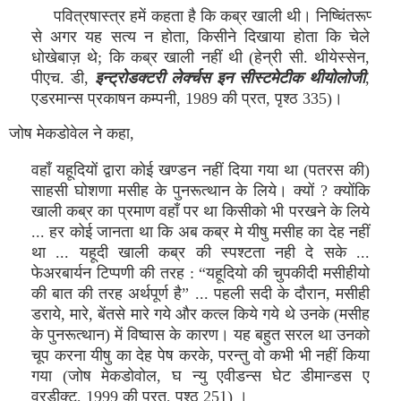
पवित्रषास्‍त्र हमें कहता है कि कब्र खाली थी। निष्‍चिंतरूप्‍
से अगर यह सत्‍य न होता, किसीने दिखाया होता कि चेले
धोखेबाज़ थे; कि कब्र खाली नहीं थी (हेन्री सी. थीयेस्‍सेन,
पीएच. डी,
इन्‍ट्रोडक्‍टरी लेर्क्‍चस इन सीस्‍टमेटीक थीयोलोजी
,
एडरमान्‍स प्रकाषन कम्‍पनी, 1989 की प्रत, पृश्‍ठ 335)।
जोष मेकडोवेल ने कहा,
वहाँ यहूदियों द्वारा कोई खण्‍डन नहीं दिया गया था (पतरस की)
साहसी घोशणा मसीह के पुनरूत्‍थान के लिये। क्‍यों ? क्‍योंकि
खाली कब्र का प्रमाण वहाँ पर था किसीको भी परखने के लिये
... हर कोई जानता था कि अब कब्र मे यीषु मसीह का देह नहीं
था ... यहूदी खाली कब्र की स्‍पश्‍टता नही दे सके ...
फेअरबार्यन टिप्‍पणी की तरह : “यहूदियो की चुपकीदी मसीहीयो
की बात की तरह अर्थपूर्ण है” ... पहली सदी के दौरान, मसीही
डराये, मारे, बेंतसे मारे गये और कत्‍ल किये गये थे उनके (मसीह
के पुनरूत्‍थान) में विष्‍वास के कारण। यह बहुत सरल था उनको
चूप करना यीषु का देह पेष करके, परन्‍तु वो कभी भी नहीं किया
गया (जोष मेकडोवोल, घ न्‍यु एवीडन्‍स घेट डीमान्‍डस ए
वरडीक्‍ट, 1999 की प्रत, पृश्‍ठ 251) ।