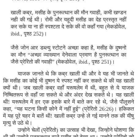
खाली कब्र, मसीह के पुनरूत्‍थान की मौन गवाही, कभी खण्‍डन
नही की गई थी। रोमी और यहूदी मसीह का देह प्रस्‍तृत नहीं
कर सके या ना ही स्‍पश्‍टता दे सके की वो कहाँ गया (मेकडोवेल,
ibid., पृश्‍ठ 252)।
जैसे जोन आर डब्‍ल्‍यु स्‍टोटने अच्‍छा कहा है, मसीह के दुष्‍मनो
का मौन “अच्‍छा व्‍याख्‍यान देनेवाला प्रमाण है पुनरूत्‍थान का
जैसे प्रेरितो की गवाही” (मेकडोवेल, ibid., पृश्‍ठ 251)।
याजक जानते थे कि कब्र खाली थी और वे यह भी जानते थे
कि मसीह का कोई भी दुष्‍मन ये स्‍पश्‍ट नहीं कर सकते थे की यह खाली
क्‍यों थी। जब खाली कब्र वहाँ यरूषलेम में थी, बहुत से ये याजक
निष्‍चितरूप से वहाँ जा सकते थे और अंदर देख सकते थे। यह खाली
थी! यरूषलेम में हर एक इसके बारे में बाते कर रहे थे, जैसे पौलुसने
कहा, “यह घटना किसी कोने में नहीं हुई” (प्रेरितो 26:26)। हकिकत
में यह पूरे षहर मे बातें थी! खाली कब्र उन्‍हे ले गई मानने तक की यीषु
मृत्‍यु से उठे थे।
उन्‍होने चेलों (प्रेरितो) का उत्‍साह भी देखा, जिन्‍होने घोशणा कि