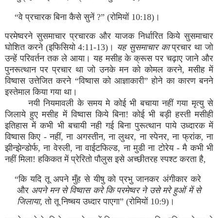
“वे प्रचारक बिना कैसे सुनें ?” (रोमियों 10:18)।
परमेष्‍वरने सुसमाचार प्रचारक और याजक निर्धारित किये सुसमाचार
घोशित करने (इफिसियो 4:11-13)।
यह सुसमाचार का
प्रचार था जो
उन्‍हें परिवर्तन तक ले आया। यह मसीह के क्रूस पर चढ़ाए जाने और
पुनरूत्‍थान पर प्रचार था जो उनके मन को कोमल करने, मसीह में
विष्‍वास उत्तेजित करने “विष्‍वास को आज्ञाकारी” होने का कारण बनने
इस्‍तेमाल किया गया था।
नयी नियमावली के समय मे कोई भी बचाया नहीं गया मृत्‍यु से
जिलाये हुए मसीह में विष्‍वास किये बिना! कोई भी बड़ी हस्‍ती मसीही
इतिहास में कभी भी बचायी नही गई बिना पुरूत्‍थान पाये उध्‍दारक में
विष्‍वास किए - नहीं, ना अगस्‍तीन, ना लुथर, ना स्‍पेनर, ना फ्रांक, ना
झीन्‍झेन्‍डोर्फ, ना वेस्‍ली, ना वाईटफिल्‍ड, ना मुडी ना टोरेय - मै कभी भी
नहीं मिला! हकिकत में प्रेरितो पौलुस इसे अच्‍छीतरह स्‍पश्‍ट करता है,
“कि यदि तू अपने मुँह से यीषु को प्रभु जानकर अंगीकार करे
और
अपने मन से विष्‍वास करे कि परमेष्‍वर ने उसे मरे हुओं में से
जिलाया,
तो तू निष्‍चय उध्‍दार पाएगा” (रोमियों 10:9)।