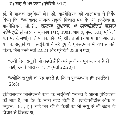
थे) डाह से भर उठे” (प्रेरितो 5:17)
हाँ, ये याजक सदूकियों थे। डो. गायेबेलियन की आलोचना ने निर्देष
किया कि, “ज्‍यादातर याजक सदूकी विष्‍वास पंथ के थे” (फ्रेंन्‍क इ.
गायेबेलियन, डी.डी.,
सामान्‍य सुधारक, ध एक्‍सपोझीटर्स बाइबल
कोमेन्‍ट्री,
झोन्‍डरवान प्रकाषन घर, 1981, भाग 9, पृश्‍ठ 301, प्रेरितो
4:1 पर टीप्‍पणी)। से याजक कौन थे, और उन्‍होने क्‍या माना? ज्‍यादातर
याजक सदूकी थे। सदूकियों ने मरे हुए के पुनरूत्‍थान में विष्‍वास नही
किया, जैसे हमने मती 22:23 और प्रेरितो 23:8 मे पढ़ा,
“उसी दिन सदूकी जो कहते हैं कि मरे हुओं का पुनरूत्‍थान है ही
नही, उसके पास आए ...” (मती 22:23)।
“क्‍योंकि सदूकी तो यह कहते है, कि न पुनरूत्‍थान है” (प्ररितो
23:8)।
इतिहासकार जोसेफसने कहा कि सदूकियों “मानते है आत्‍मा षुध्‍दिकरण
की बात है, जो देह के साथ नश्‍ट होती है” (एन्‍टीक्‍वीटीस ओफ घ
ज्‍युझ्‍स, 18:1,4)। चाहे जब की वे किसी का भी मृत्‍यु से जी उठने के
विचार से विरूध्‍द थे,