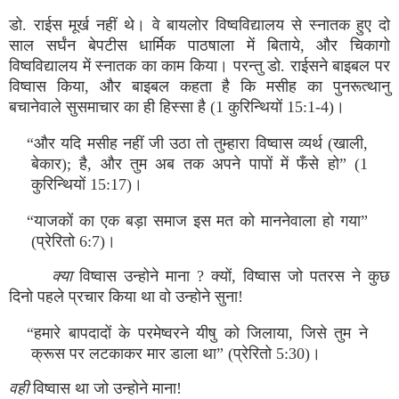
डो. राईस मूर्ख नहीं थे। वे बायलोर विष्‍वविद्यालय से स्‍नातक हुए दो
साल सर्घंन बेपटीस धार्मिक पाठषाला में बिताये, और चिकागो
विष्‍वविद्यालय में स्‍नातक का काम किया। परन्‍तु डो. राईसने बाइबल पर
विष्‍वास किया, और बाइबल कहता है कि मसीह का पुनरूत्‍थानु
बचानेवाले सुसमाचार का ही हिस्‍सा है (1 कुरिन्‍थियों 15:1-4)।
“और यदि मसीह नहीं जी उठा तो तुम्‍हारा विष्‍वास व्‍यर्थ (खाली,
बेकार); है, और तुम अब तक अपने पापों में फँसे हो” (1
कुरिन्‍थियों 15:17)।
“याजकों का एक बड़ा समाज इस मत को माननेवाला हो गया”
(प्रेरितो 6:7)।
क्‍या
विष्‍वास उन्‍होने माना ? क्‍यों, विष्‍वास जो पतरस ने कुछ
दिनो पहले प्रचार किया था वो उन्‍होने सुना!
“हमारे बापदादों के परमेष्‍वरने यीषु को जिलाया, जिसे तुम ने
क्रूस पर लटकाकर मार डाला था” (प्रेरितो 5:30)।
वही
विष्‍वास था जो उन्‍होने माना!