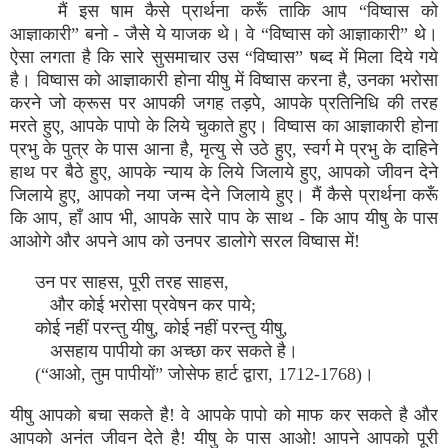
मैं इस षाम कैसे प्रार्थना करूँ ताकि आप “विष्‍वास को
आज्ञाकारी” बनो - जैसे ये याजक थे। वे “विष्‍वास को आज्ञाकारी” थे।
ऐसा लगता है कि सारे सुसमाचार उस “विष्‍वास” षब्‍द में मिला दिये गये
है। विष्‍वास को आज्ञाकारी होना यीषु में विष्‍वास करना है, उनका भरोसा
करने जो क्रूस पर आपकी जगह तड़पे, आपके प्रतिनिधि की तरह
मरते हुए, आपके पापो के लिये चुकाते हुए। विष्‍वास का आज्ञाकारी होना
प्रभु के पुत्र के पास आना है, मृत्‍यु से उठे हुए, स्‍वर्ग मे प्रभु के दाहिने
हाथ पर बैठे हुए, आपके न्‍याय के लिये जिलाये हुए, आपको जीवन देने
जिलाये हुए, आपको नया जन्‍म देने जिलाये हुए। मैं कैसे प्रार्थना करूँ
कि आप, हाँ आप भी, आपके सारे पाप के साथ - कि आप यीषु के पास
आओगे और अपने आप को उनपर डालोगे सरल विष्‍वास में!
उन पर साहस, पूरी तरह साहस,
और कोई भरोसा प्रवेषन कर पाये;
कोई नहीं परन्‍तु यीषु, कोई नहीं परन्‍तु यीषु,
असहाय पापीयो का अच्‍छा कर सकते है।
(“आओ, तुम पापीयों” जोसेफ हार्ट द्वारा, 1712-1768)।
यीषु आपको बचा सकते है! वे आपके पापो को माफ कर सकते है और
आपको अनंत जीवन देते है! यीषु के पास आओ! आपने आपको पूरी