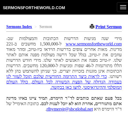
To
SERMONSFORTHEWORLD.COM
na
Print Sermon
Sermons Index
Sermon
מידי שנה מגיעות הדרשות הכתובות והמצולמות שב-
www.sermonsfortheworld.com
ל-1,500,000 מחשבים ב-221
מדינות. מאות אחרים צופים בדרשות הוידאו ביו-טיוב, ומהר מאוד
עוזבים את יו-טיוב, בגלל שכל דרשה מצולמת מפנה אותם לאתר
שלנו. יו-טיוב מפנה את האנשים לאתר שלנו. מידי חודש הדרשות
הללו מתורגמות ל-46 שפות ומגיעות ל-120,000 מחשבים. הדרשות
הכתובות אינן מוגנות בזכויות יוצרים, כך שניתן להשתמש בהן ללא
רשותנו.
כדי לראות כיצד התרומה החודשית שלכם תוכל לעזור לנו
בעבודה הגדולה של הפצת הבשורה לכל העולם, כולל העולם
המוסלמי וההינדואיסטי, לחצו כאן בבקשה.
בכל פעם שאתם כותבים לד"ר היימרס, תמיד ציינו באיזו מדינה
אתם מתגוררים, אחרת הוא לא יוכל לענות לכם.
כתובת האימייל של
ד"ר היימרס היא
rlhymersjr@sbcglobal.net
.