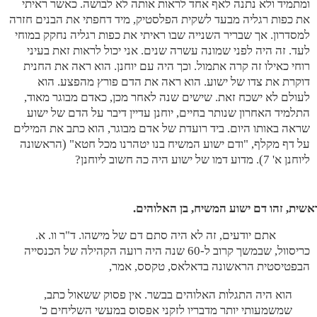
ומתמיד ולא נתנה לאף אחד לראות אותה לא לבושה. כאשר ראיתי
את כפות רגליה מבעד לשקית הפלסטיק, מיד דחפתי את הבנים חזרה
למסדרון. אך שבריר השנייה שבו ראיתי את כפות רגליה נחקק במוחי
לעד. זה היה לפני שמונה עשרה שנים. אני יכול לראות זאת בעיני
רוחי כאילו זה קרה אתמול. וכך היה עם יוחנן. הוא ראה את החנית
דוקרת את צדו של ישוע. הוא ראה את הדם פורץ מהפצע. הוא
לעולם לא ישכח זאת. שישים שנה לאחר מכן, כאדם מבוגר מאוד,
התלמיד האחרון שנותר בחיים, יוחנן עדיין דיבר על הדם של ישוע
שראה באותו היום. ביד רועדת של אדם מבוגר, הוא כתב את המילים
על דף מקלף, "ודם ישוע המשיח בנו יטהרנו מכל חטא" (הראשונה
ליוחנן א' 7). מדוע דמו של ישוע היה כה חשוב ליוחנן?
אתם יודעים, זה לא היה סתם דם של מישהו. ד"ר וו. א.
כריסוול, שבמשך קרוב ל-60 שנה היה רועה הקהילה של הכנסייה
הבפטיסטית הראשונה בדאלאס, טקסס, אמר,
הוא היה התגלות האלוהים בבשר. אין פסוק ששאול כתב,
שמשמעותי יותר מדבריו לזקני אפסוס במעשי השליחים כ'