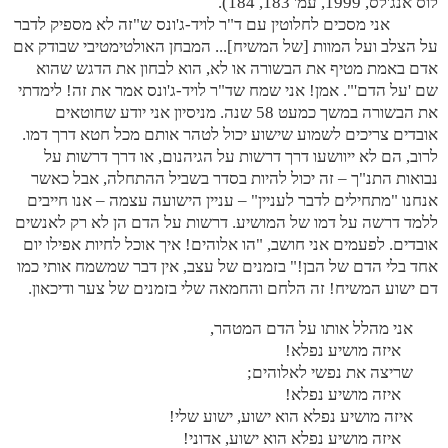
לוס אנג'לס, 1999, עמ' 183, 184).
אני מסכים לחלוטין עם ד"ר לויד-ג'ונס ש"זה לא מספיק לדבר
על הצלב ועל המוות [של המשיח]... המבחן האולטימטיבי שבודק אם
אדם באמת מטיף את הבשורה או לא, הוא לבחון את הדגש שהוא
שם 'על הדם'". אמן! אני שמח שד"ר לויד-ג'ונס אמר את זה! לימדתי
את הבשורה במשך כמעט 58 שנה. מניסיון אני יודע שחוטאים
אובדים צריכים לשמוע שישוע יכול לטהר אותם מכל חטא דרך דמו.
לרוב, הם לא ייוושעו דרך דרשות על הגיהנום, או דרך דרשות על
נבואות התנ"ך – זה יכול להיות בסדר בשביל ההתחלה, אבל כאשר
אנחנו "מתחילים לדבר לעניין" – עניין הישועה עצמה – אנו חייבים
ללמד דרשה על דמו של המושיע. דרשות על הדם הן לא רק לאנשים
אובדים. לפעמים אני חושב, "הו אלוהים! איך אוכל לחיות אפילו יום
אחד בלי הדם של הבן!" בזמנים של עצב, אין דבר שמשמח אותי כמו
דם ישוע המשיח! זה הלחם והחמאה שלי בזמנים של צער ודיכאון.
אני מהלל אותו על הדם המטהר,
איזה מושיע נפלא!
שריצה את נפשי לאלוהים;
איזה מושיע נפלא!
איזה מושיע נפלא הוא ישוע, ישוע שלי!
איזה מושיע נפלא הוא ישוע, אדוני!