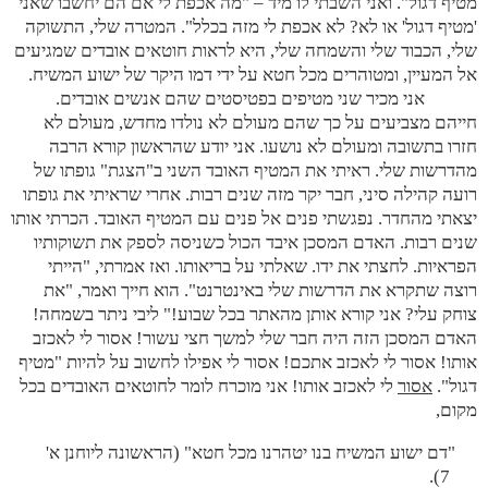
מטיף דגול". ואני השבתי לו מיד – "מה אכפת לי אם הם יחשבו שאני
'מטיף דגול' או לא? לא אכפת לי מזה בכלל". המטרה שלי, התשוקה
שלי, הכבוד שלי והשמחה שלי, היא לראות חוטאים אובדים שמגיעים
אל המעיין, ומטוהרים מכל חטא על ידי דמו היקר של ישוע המשיח.
אני מכיר שני מטיפים בפטיסטים שהם אנשים אובדים.
חייהם מצביעים על כך שהם מעולם לא נולדו מחדש, מעולם לא
חזרו בתשובה ומעולם לא נושעו. אני יודע שהראשון קורא הרבה
מהדרשות שלי. ראיתי את המטיף האובד השני ב"הצגת" גופתו של
רועה קהילה סיני, חבר יקר מזה שנים רבות. אחרי שראיתי את גופתו
יצאתי מהחדר. נפגשתי פנים אל פנים עם המטיף האובד. הכרתי אותו
שנים רבות. האדם המסכן איבד הכול כשניסה לספק את תשוקותיו
הפראיות. לחצתי את ידו. שאלתי על בריאותו. ואז אמרתי, "הייתי
רוצה שתקרא את הדרשות שלי באינטרנט". הוא חייך ואמר, "את
צוחק עלי? אני קורא אותן מהאתר בכל שבוע!" ליבי ניתר בשמחה!
האדם המסכן הזה היה חבר שלי למשך חצי עשור! אסור לי לאכזב
אותו! אסור לי לאכזב אתכם! אסור לי אפילו לחשוב על להיות "מטיף
דגול".
אסור
לי לאכזב אותו! אני מוכרח לומר לחוטאים האובדים בכל
מקום,
"דם ישוע המשיח בנו יטהרנו מכל חטא" (הראשונה ליוחנן א'
7).