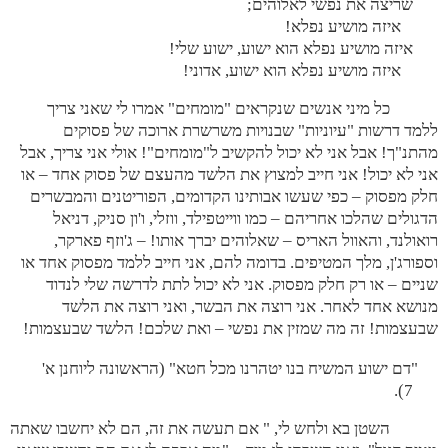
שריצה את נפשי לאלוהים;
איזה מושיע נפלא!
איזה מושיע נפלא הוא ישוע, ישוע שלי!
איזה מושיע נפלא הוא ישוע, אדוני!
כל מיני אנשים שנקראים "מומחים" אמרו לי שאני צריך
ללמד דרשות "עיוניות" שבנויות משרשרת ארוכה של פסוקים
מהתנ"ך! אבל אני לא יכול להקשיב ל"מומחים"! אולי אני צריך, אבל
אני לא יכול! אני חייב למצוץ את הלשד מהעצם של פסוק אחד – או
חלק מפסוק – כפי שעשו אבותינו הקדומים, הפוריטנים והמבשרים
הדגולים שהלכו אחריהם – כמו ווייטפילד, ווזלי, ו'ון סניק, דניאל
רואולנד, והאוול האריס – שאלוהים יברך אותו! – ג'וזף פארקר,
וספורג'ן, מלך המטיפים. בדומה להם, אני חייב ללמד מפסוק אחד או
שניים – או רק חלק מפסוק. אני לא יכול לתת לדרשה שלי לנדוד
מנושא אחד לאחר. אני רוצה את הבשר, ואני רוצה את הלשד
שבעצמות! זה מה שמזין את נפשי – ואת שלכם! הלשד שבעצמות!
"דם ישוע המשיח בנו יטהרנו מכל חטא" (הראשונה ליוחנן א'
7).
השטן בא ולחש לי, " אם תעשה את זה, הם לא יחשבו שאתה