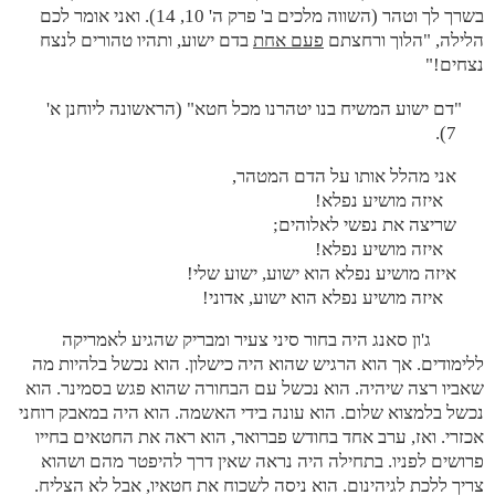
בשרך לך וטהר (השווה מלכים ב' פרק ה' 10, 14). ואני אומר לכם
הלילה, "הלוך ורחצתם
פעם אחת
בדם ישוע, ותהיו טהורים לנצח
נצחים!"
"דם ישוע המשיח בנו יטהרנו מכל חטא" (הראשונה ליוחנן א'
7).
אני מהלל אותו על הדם המטהר,
איזה מושיע נפלא!
שריצה את נפשי לאלוהים;
איזה מושיע נפלא!
איזה מושיע נפלא הוא ישוע, ישוע שלי!
איזה מושיע נפלא הוא ישוע, אדוני!
ג'ון סאנג היה בחור סיני צעיר ומבריק שהגיע לאמריקה
ללימודים. אך הוא הרגיש שהוא היה כישלון. הוא נכשל בלהיות מה
שאביו רצה שיהיה. הוא נכשל עם הבחורה שהוא פגש בסמינר. הוא
נכשל בלמצוא שלום. הוא עונה בידי האשמה. הוא היה במאבק רוחני
אכזרי. ואז, ערב אחד בחודש פברואר, הוא ראה את החטאים בחייו
פרושים לפניו. בתחילה היה נראה שאין דרך להיפטר מהם ושהוא
צריך ללכת לגיהינום. הוא ניסה לשכוח את חטאיו, אבל לא הצליח.