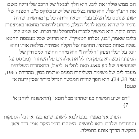
הם ממש פילחו את ליבו. הוא הלך לבגאז' של הרכב שלו ודלה משם
את התנ"ך שלו. הוא פתח בצליבה של ישוע בלוקס כ"ג. הסצנה של
ישוע שגוסס על הצלב עבור חטאיו הייתה כל כך מוחשית, שהיה
נדמה לו שהוא נמצא לרגלי הצלב, מתחנן להיטהר מחטאו באמצעות
הדם היקר. הוא המשיך לבכות ולהתפלל עד חצות. ואז שמע קול
בליבו שאמר, "בני, נסלחו חטאייך". הוא הרגיש שכל מעמסת החטא
נפלה באחת מכתפיו. תחושה של הקלה אמיתית מילאה אותו והוא
זינק על רגליו וצעק "הללויה!" הוא מיהר החוצה למסדרון של
המעונות כשהוא צועק ומהלל את אלוהים על השחרור (מבוסס על
הביוגרפיה של ג'ון סאנג
מאת לסלי ט. ליאול, התאחדות השליחים
מעבר לים של משימת השליחות הפנים-ארצית בסין, מהדורת 1965,
עמ' 33, 34). הוא הפך להיות המבשר הגדול ביותר שסין ידעה אי
פעם!
"דם ישוע המשיח בנו יטהרנו מכל חטא" (הראשונה ליוחנן א'
7)
הערב אני מפציר בכם לבוא לישוע. שימו בצד את כל הספקות
והפחדים שלכם. בואו למושיע. היטהרו בדמו היקר. אמן. ד"ר צ'אן,
בבקשה הדרך אותנו בתפילה.