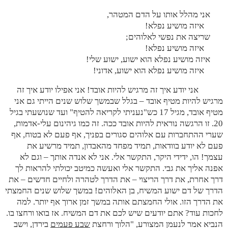
אני מהלל אותו על הדם המטהר,
איזה מושיע נפלא!
שריצה את נפשי לאלוהים;
איזה מושיע נפלא!
איזה מושיע נפלא הוא ישוע, ישוע שלי!
איזה מושיע נפלא הוא ישוע, אדוני!
אני יודע איך זה מרגיש להיות אובד! אני אפילו יודע איך זה
מרגיש להיות מטיף אובד – בגלל שבמשך שלוש שנים הייתי גם אני
מטיף אובד, מגיל 17 כש"נעניתי לקריאה להטיף" ועד שנושעתי בגיל
20. זו הרגשה נוראית להיות אובד ככה. זה כמו גיהינום עלי-אדמות,
שערי ההתחברות עם אלוהים סגורים בפניך, אף פעם לא בטוח, אף
פעם לא יודע בוודאות, תמיד מפחד מהאבדון, תמיד מרשיע את
עצמך! הו, ידידי היקר, התקשר אלי. אני לא אנדה אותך – וגם לא
אפנה אליך את גבי. התקשר אלי ואעשה כמיטב יכולתי להראות לך
דרך אחרת, את דרך הריצוי – את הדרך לטהרה ולחיים חדשים – את
הדרך של דם ישוע המשיח, בן האלוהים! במשך שלוש שנים החמצתי
את הדרך הזו. אולי החמצתם אותה במשך זמן ארוך אף יותר. למה
לחכות עוד? אתם יודעים שיש לכם את דם המשיח. אז בואו ורחצו בו.
הנביא אמר לנעמן המצורע, "הלוך ורחצת
שבע פעמים
בירדן, וישב