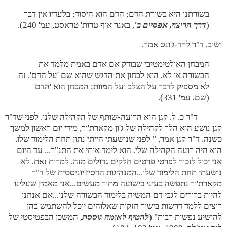
בשורתנו היא בשורת הדם; הדם הוא היסוד; בלעדיו אין דבר
(
דרך הריצוי, אפסיים ב'
, באנר אוף טרות' טראסט, עמ' 240).
ושוב, ד"ר לויד-ג'ונס אמר,
המבחן האולטימטיבי שבודק אם אדם באמת מלמד את
הבשורה או לא, הוא לבחון את הדגש שהוא שם 'על הדם'. זה
לא מספיק לדבר על הצלב ועל המוות; המבחן הוא 'הדם'
(שם, עמ' 331).
ד"ר כ. ל. קגן הוא הרועה-שותף של הקהילה שלנו. לפני שד"ר
קגן נושע הוא הלך לקהילה של ג'ון מקארת'ור, מידי יום ראשון למשך
כשנה. ד"ר קגן אמר, " לפני שנושעתי הייתי נתון תחת הלימוד שלו.
הוא היה רועה הקהילה שלי. הוא לימד אותי את התנ"ך... עד היום
אני יכול לזכור לפרטי פרטים חלקים גדולים מזה. למרות זאת, לא
נושעתי תחת הלימוד שלו...המנהיגות הדסיז'יוניסטית של ד"ר
מקארת'ור נתפשה בעיני כישועה מתוך מעשים...אני מאמין שעלינו
להיות ברורים לגבי דם המשיח בלימוד הבשורה שלנו...אם אנחנו
רוצים ללמד דרשות בישור חזקות שאלוהים יוכל להשתמש בהן
להושיע נפשות רבות" (
להטיף לאומה גוססת
, המשכן הבפטיסטי של