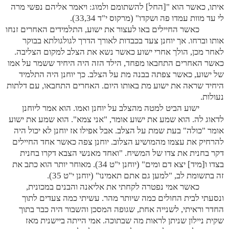
איתו, כאשר הוא "[החל] להשתומם ולמוג: ויאמר אליהם נפשי מרה
לי עד מוות עמדו פה ושקדו" (מרקוס י"ד 33,34).
כאשר החיילים באו לעצור את ישוע, התלמידים האחרים זנחו
אותו וברחו. אך יוחנן צעד בכבדות לאורך הדרך לגולגולתא בבוקר
לאחר מכן, הולך אחרי ישוע כאשר נשא את הצלב למקום הצליבה.
כאשר האחרים התחבאו מפחד, הילד הזה היה היחיד ששמר על אמו
של ישוע, כאשר צפתה בבנה מת על הצלב. כך יוחנן היה התלמיד
היחיד שראה את ישוע מת באותו היום. האחרים התחבאו, עם דלתות
נעולות.
ישוע הביט למטה מהצלב על יוחנן ואמו. הוא אמר ליוחנן
לדאוג לה. הוא שמע את ישוע אומר, "אני צמא". הוא שמע את ישוע
אומר "כולה" בעת שמת על הצלב. אבל אפילו אז יוחנן לא יכול היה
להרחיק את עצמו מהמושיע הצלוב. יוחנן צפה כאשר אחד החיילים
דקר בחנית את צדו של המשיח. "ואחד מאנשי הצבא דקרו בחנית
בצדו ו[מיד] יצא דם ומים" (יוחנן י"ט 34). מאוחר יותר הוא כתב את
זה בתשומת לב, "למען גם אתם תאמינו" (יוחנן י"ט 35).
כאשר אמי נפטרה לקחתי את אליאנה והבנים במכונית,
ונסעתי לבית החולים כמה שיותר מהר. עשיתי כמה צעדים לתוך
החדר וראיתי, לשנייה אחת, שגופה המסכן והשבור היה כבר בתוך
שקית ניילון שניתן לראות מה שבתוכה. אמי הייתה ביישנית מאז