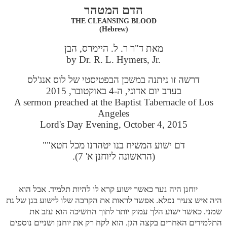
הדם המטהר
THE CLEANSING BLOOD
(Hebrew)
מאת ד"ר ר. ל. היימרס, הבן
by Dr. R. L. Hymers, Jr.
דרשה זו ניתנה במשכן הבפטיסטי של לוס אנג'לס
בערב יום אדוני, ה-4 באוקטובר, 2015
A sermon preached at the Baptist Tabernacle of Los
Angeles
Lord's Day Evening, October 4, 2015
דם ישוע המשיח בנו יטהרנו מכל חטא""
(הראשונה ליוחנן א' 7).
יוחנן היה נער כאשר ישוע קרא לו להיות תלמיד. אבל הוא
היה איש צעיר נפלא. אפשר לראות את הקרבה שלו לישוע בגן של גת
שמני. כאשר ישוע הלך עמוק יותר לתוך החשיכה הוא עזב את
התלמידים האחרים בקצה הגן. הוא לקח רק את יוחנן ושניים נוספים