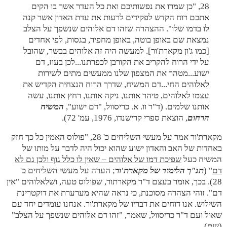
28, "כן שמרו את נפשותיכם ואת כל העדר אשר בו הקים
אתכם רוח הקדש לפקידים לרעות את עדת האדון אשר קנה
לו בדמו שלו". ההצהרה שזהו דם אלוהים שנשפך על הצלב
נמצאת שם באופן בוטה, באופן מחפיר, בגסות, לפי אחדים
[כמו ג'ון מקארת'ור]. למעשה היה זה אלוהים בבשר, שהובל
על ידי הרוח להקריב את הקורבן לכפרתנו...לכן בעוז, דם
ישוע...מטהר את המצפון שלנו ממעשים מתים לשירות
לאלוהים החי...דם המשיח, שדרך הרוח הנצחית הקדיש את
עצמו לאלוהים, טיהר אותנו, ניקה אותנו, רחץ אותנו, עשה
אותנו שלמים. (ד"ר וו. א. כריסוול, "דם ישוע",
המשיח
הרחום
, הוצאת ספרי קרישנדו, 1976, עמ' 72).
מקארת'ור אמר על מעשי השליחים כ' 28, "פולוס האמין כל כך חזק
באחדות של האב והאדון ישוע שהוא יכול היה לדבר על מותו של
המשיח כעל
שפיכת דמו של אלוהים – שאין לו כלל גוף ולכן גם לא
דם
" (
תנ"ך הלימוד של מקארת'ור
; הערה על מעשי השליחים כ'
28). בכך, אומר בעצם ד"ר מקארתור, שפולוס טעה, ושלאלוהים "אין
דם". זוהי הצהרה מסוכנת, כי נראה שהיא מערערת את דוקטרינת
השילוש. אנו דוחים את דבריו של מקארת'ור. אנחנו עומדים יחד עם
שאול ועם ד"ר כריסוול, שאמר, "זהו דם אלוהים שנשפך על הצלב"
(שם).