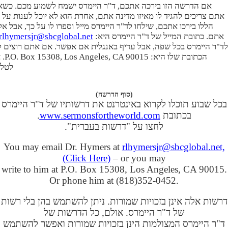
אם הדרשה הזו בירכה אתכם, ד"ר היימרס ישמח לשמוע מכם. כשאת
אתם צריכים להגיד לו מאיזו מדינה אתם, אחרת הוא לא יוכל לענות על
הללו בירכו אתכם, שילחו לד"ר היימרס מייל וספרו לו על כך, אבל אל
אתם. כתובת המייל של ד"ר היימרס היא:
rlhymersjr@sbcglobal.net. (לחץ כאן)
לד"ר היימרס בכל שפה, אבל עדיף באנגלית אם אפשר. אם אתם רוצים ל
הכתוב
לטלפון מס'
(סוף הדרשה)
בכל שבוע תוכלו לקרוא באינטרנט את דרשותיו של ד"ר היימרס
בכתובת
www.sermonsfortheworld.com
.
לחצו על "דרשות בעברית".
You may email Dr. Hymers at
rlhymersjr@sbcglobal.net,
(Click Here)
– or you may
write to him at P.O. Box 15308, Los Angeles, CA 90015.
Or phone him at (818)352-0452.
דרשות אלה אינן בזכויות שמורות. ניתן להשתמש בהן בלי רשות
של ד"ר היימרס. אולם, כל הדרשות של
ד"ר היימרס המצולמות הינן בזכויות שמורות ואפשר להשתמש