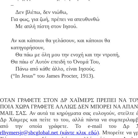
–
Δεν βλέπω, δεν νιώθω,
Για φως, για ζωή, πρέπει να απευθυνθώ
Με απλή πίστη στον Ιησού.
Αν και κάποιοι θα γελάσουν, και κάποιοι θα
κατηγορήσουν,
Θα πάω με όλη μου την ενοχή και την ντροπή,
Θα πάω σ' Αυτόν επειδή το Όνομά Του,
Πάνω από κάθε άλλο, είναι Ιησούς.
(“In Jesus” του James Procter, 1913).
ΟΤΑΝ ΓΡΑΦΕΤΕ ΣΤΟΝ ΔΡ ΧΑΪΜΕΡΣ ΠΡΕΠΕΙ ΝΑ ΤΟ
ΠΟΙΑ ΧΩΡΑ ΓΡΑΦΕΤΕ ΑΛΛΙΩΣ ΔΕΝ ΜΠΟΡΕΙ ΝΑ ΑΠΑΝΤ
MAIL ΣΑΣ. Αν αυτά τα κηρύγματα σας ευλογούν, στείλτε έ
Δρ Χάιμερς και πείτε το του, αλλά πάντα να συμπεριλαμ
από την οποία γράφετε. Το e-mail του Δρ Χά
rlhymersjr@sbcglobal.net (κάντε κλικ εδώ)
. Μπορείτε να γ