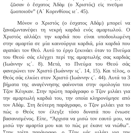
ζῶσαν ὁ ἔσχατος Ἀδὰμ (ο Χριστός) εἰς πνεῦμα
ζωοποιοῦν” (Α΄ Κορινθίους ιε΄. 45).
Μόνον ο Χριστός (ο έσχατος Αδάμ) μπορεί να
ξαναζωντανέψει τη νεκρή καρδιά ενός αμαρτωλού. Ο
Χριστός αλλάζει την καρδιά που είναι υποδουλωμένη
στην αμαρτία σε μία καινούργια καρδιά, μία καρδιά που
αγαπάει τον Θεό. Αυτό το έργο ξεκινάει όταν το Πνεύμα
του Θεού σάς ελέγχει περί της αμαρτωλής σας καρδιάς
(Ιωάννην ιϛ΄. 8). Μετά, το Πνεύμα του Θεού σάς
φανερώνει τον Χριστό (Ιωάννην ιϛ΄. 14, 15). Και τέλος, ο
Θεός σάς ελκύει στον Χριστό (Ιωάννην ϛ΄. 44). Αυτά τα 3
βήματα της αναγέννησης φαίνονται στην ομολογία του
Τζον Κέιγκαν. Στην πρώτη παράγραφο ο Τζον μιλάει για
την αμαρτωλή καρδιά του, την οποία κληρονόμησε από
τον Αδάμ. Στη δεύτερη παράγραφο, ο Τζον μιλάει για το
πώς ο Θεός τον έλεγξε τόσο δυνατά που ένιωσε
βασανισμένος. Είπε, “Άρχισα να μισώ τον εαυτό μου, να
μισώ την αμαρτία μου και το πώς με έκανε να νιώθω”.
Στην τρίτη παράγραφο, ο Τζον μάς μιλάει για την