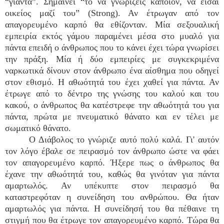
“γιαντά”. Σημαίνει “το να γνωρίζεις κάποιον, να είσαι
οικείος μαζί του” (Strong). Αν έτρωγαν από τον
απαγορευμένο καρπό θα εθίζονταν. Μία σεξουαλική
εμπειρία εκτός γάμου παραμένει μέσα στο μυαλό για
πάντα επειδή ο άνθρωπος που το κάνει έχει τώρα γνωρίσει
την πράξη. Μία ή δύο εμπειρίες με συγκεκριμένα
ναρκωτικά δίνουν στον άνθρωπο ένα αίσθημα που οδηγεί
στον εθισμό. Η αθωότητά του έχει χαθεί για πάντα. Αν
έτρωγε από το δέντρο της γνώσης του καλού και του
κακού, ο άνθρωπος θα κατέστρεφε την αθωότητά του για
πάντα, πρώτα με πνευματικό θάνατο και εν τέλει με
σωματικό θάνατο.
Ο Διάβολος το γνώριζε αυτό πολύ καλά. Γι' αυτόν
τον λόγο έβαλε σε πειρασμό τον άνθρωπο ώστε να φάει
τον απαγορευμένο καρπό. Ήξερε πως ο άνθρωπος θα
έχανε την αθωότητά του, καθώς θα γινόταν για πάντα
αμαρτωλός. Αν υπέκυπτε στον πειρασμό θα
καταστρεφόταν η συνείδηση του ανθρώπου. Θα ήταν
αμαρτωλός για πάντα. Η συνείδησή του θα πέθαινε τη
στιγμή που θα έτρωγε τον απαγορευμένο καρπό. Τώρα θα