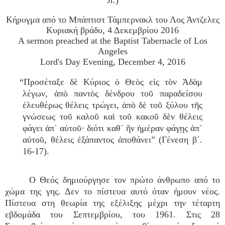
Jr.)
Κήρυγμα από το Μπάπτιστ Τάμπερνακλ του Λος Άντζελες
Κυριακή βράδυ, 4 Δεκεμβρίου 2016
A sermon preached at the Baptist Tabernacle of Los
Angeles
Lord's Day Evening, December 4, 2016
“Προσέταξε δὲ Κύριος ὁ Θεὸς εἰς τὸν Ἀδὰμ
λέγων, ἀπὸ παντὸς δένδρου τοῦ παραδείσου
ἐλευθέρως θέλεις τρώγει, ἀπὸ δὲ τοῦ ξύλου τῆς
γνώσεως τοῦ καλοῦ καὶ τοῦ κακοῦ δὲν θέλεις
φάγει ἀπ᾿ αὐτοῦ· διότι καθ᾿ ἥν ἡμέραν φάγῃς ἀπ᾿
αὐτοῦ, θέλεις ἐξάπαντος ἀποθάνει” (Γένεση β΄.
16-17).
Ο Θεός δημιούργησε τον πρώτο άνθρωπο από το
χώμα της γης. Δεν το πίστευα αυτό όταν ήμουν νέος.
Πίστευα στη θεωρία της εξέλιξης μέχρι την τέταρτη
εβδομάδα του Σεπτεμβρίου, του 1961. Στις 28