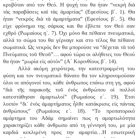
κρυβόταν από τον Θεό. Η ψυχή του θα ήταν “νεκρὴ διὰ
τὰς παραβάσεις καὶ τὰς ἁμαρτίας” (Εφεσίους β΄. 1). Θα
ήταν “νεκρός διὰ τὰ ἁμαρτήματα” (Εφεσίους β΄. 5). Θα
είχε φρόνημα της σάρκας και θα έβλεπε τον Θεό σαν
εχθρό (Ρωμαίους η΄. 7). Όχι μόνο θα πέθαινε πνευματικά,
αλλά το σώμα του θα γέρναγε και στο τέλος θα πέθαινε
σωματικά. Ως νεκρός δεν θα μπορούσε να “δέχεται τὰ τοῦ
Πνεύματος τοῦ Θεοῦ”… αφού τώρα οι αλήθειες του Θεού
θα ήταν “μωρία εἰς αὐτόν” (Α΄ Κορινθίους β΄. 14).
Αλλά ακόμη χειρότερα, την κατεστραμμένη του
φύση και τον πνευματικό θάνατο θα τον κληρονομούσαν
όλοι οι απόγονοί του, κάθε άνθρωπος επάνω στη γη, αφού
“διὰ τῆς παρακοῆς τοῦ ἑνὸς ἀνθρώπου οἱ πολλοὶ
κατεστάθησαν ἁμαρτωλοί” (Ρωμαίους ε΄. 19). Έτσι
λοιπόν “δι᾿ ἑνὸς ἁμαρτήματος ἦλθε κατάκρισις εἰς πάντας
ἀνθρώπους” (Ρωμαίους ε΄. 18). “Το προπατορικό
αμάρτημα του Αδάμ σημαίνει πως η αμαρτωλότητα
χαρακτηρίζει κάθε άνθρωπο από τη γέννησή του, με μία
καρδιά κεκλιμένη προς την αμαρτία…Η εσωτερική