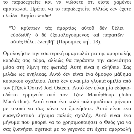
το παραδεχτείτε και να νιώσετε ότι είστε χαμένοι
αμαρτωλοί. Πρέπει να το παραδεχτείτε αλλιώς δεν έχετε
ελπίδα.
Καμία
ελπίδα!
“Ὁ κρύπτων τὰς ἁμαρτίας αὑτοῦ δὲν θέλει
εὐοδωθῆ· ὁ δὲ ἐξομολογούμενος καὶ παραιτῶν
αὐτὰς θέλει ἐλεηθῆ” (Παροιμίες κη΄. 13).
Ομολογήστε την εσωτερική αμαρτωλότητα της αμαρτωλής
καρδιάς σας τώρα, αλλιώς θα περάσετε την αιωνιότητα
μέσα στη λίμνη της φωτιάς! Αυτή είναι η αλήθεια. Σας
μιλάω ως
ενήλικας
. Αυτό δεν είναι ένα όμορφο μάθημα
κυριακού σχολείου. Αυτό δεν είναι μία γλυκιά ομιλία από
τον (Τζόελ Όστιν) Joel Osteen. Αυτό δεν είναι μία εδάφιο-
εδάφιο ερμηνεία από τον Τζον Μακάρθουρ (John
MacArthur). Αυτό είναι ένα καλό παλιομοδίτικο μήνυμα
με σκοπό να σας κάνει να ξυπνήσετε. Αυτό είναι ένα
ευαγγελιστικό μήνυμα παλιάς σχολής. Αυτό είναι ένα
μήνυμα που μπορεί να το χρησιμοποιήσει ο Θεός για να
σας ξυπνήσει σχετικά με το γεγονός ότι έχετε αμαρτωλή