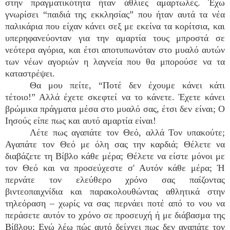
στην πραγματικότητα ήταν άθλιες αμαρτωλές. Έχω
γνωρίσει “παιδιά της εκκλησίας” που ήταν αυτά τα νέα
παλικάρια που είχαν κάνει σεξ με εκείνα τα κορίτσια, και
υπερηφανεύονταν για την αμαρτία τους μπροστά σε
νεότερα αγόρια, και έτσι αποτυπωνόταν στο μυαλό αυτών
των νέων αγοριών η λαγνεία που θα μπορούσε να τα
καταστρέψει.
Θα μου πείτε, “Ποτέ δεν έχουμε κάνει κάτι
τέτοιο!” Αλλά έχετε σκεφτεί να το κάνετε. Έχετε κάνει
βρώμικα πράγματα μέσα στο μυαλό σας, έτσι δεν είναι; Ο
Ιησούς είπε πως και αυτό αμαρτία είναι!
Λέτε πως αγαπάτε τον Θεό, αλλά Τον υπακούτε;
Αγαπάτε τον Θεό με όλη σας την καρδιά; Θέλετε να
διαβάζετε τη Βίβλο κάθε μέρα; Θέλετε να είστε μόνοι με
τον Θεό και να προσεύχεστε σ' Αυτόν κάθε μέρα; Ή
περνάτε τον ελεύθερο χρόνο σας παίζοντας
βιντεοπαιχνίδια και παρακολουθώντας αθλητικά στην
τηλεόραση – χωρίς να σας περνάει ποτέ από το νου να
περάσετε αυτόν το χρόνο σε προσευχή ή με διάβασμα της
Βίβλου; Εγώ λέω πώς αυτό δείχνει πως
δεν
αγαπάτε τον