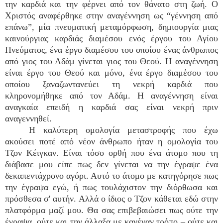
την καρδιά και την φέρνει από τον θάνατο στη ζωή. Ο
Χριστός αναφέρθηκε στην αναγέννηση ως “γέννηση από
επάνω”, μία πνευματική μεταμόρφωση, δημιουργία μιας
καινούργιας καρδιάς διαμέσου ενός έργου του Αγίου
Πνεύματος, ένα έργο διαμέσου του οποίου ένας άνθρωπος
από γιος του Αδάμ γίνεται γιος του Θεού. Η αναγέννηση
είναι έργο του Θεού και μόνο, ένα έργο διαμέσου του
οποίου ξαναζωντανεύει τη νεκρή καρδιά που
κληρονομήθηκε από τον Αδάμ. Η αναγέννηση είναι
αναγκαία επειδή η καρδιά σας είναι νεκρή πριν
αναγεννηθεί.
Η καλύτερη ομολογία μεταστροφής που έχω
ακούσει ποτέ από νέον άνθρωπο ήταν η ομολογία του
Τζον Κέιγκαν. Είναι τόσο ορθή που ένα άτομο που τη
διάβασε μου είπε πως δεν γίνεται να την έγραψε ένα
δεκαπεντάχρονο αγόρι. Αυτό το άτομο με κατηγόρησε πως
την έγραψα εγώ, ή πως τουλάχιστον την διόρθωσα και
πρόσθεσα σ' αυτήν. Αλλά ο ίδιος ο Τζον κάθεται εδώ στην
πλατφόρμα μαζί μου. Θα σας επιβεβαιώσει πως ούτε την
έγραψα, ούτε και την άλλαξα με κανέναν τρόπο – ούτε και