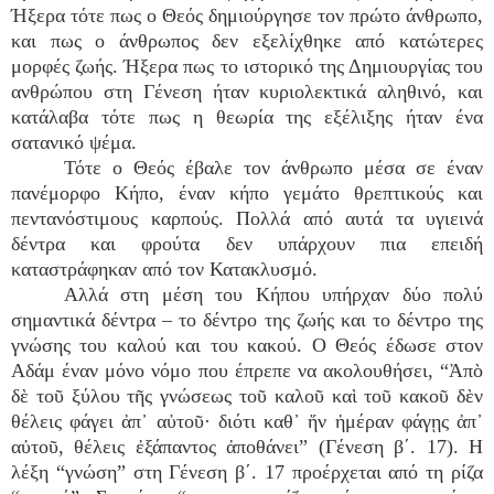
Ήξερα τότε πως ο Θεός δημιούργησε τον πρώτο άνθρωπο,
και πως ο άνθρωπος δεν εξελίχθηκε από κατώτερες
μορφές ζωής. Ήξερα πως το ιστορικό της Δημιουργίας του
ανθρώπου στη Γένεση ήταν κυριολεκτικά αληθινό, και
κατάλαβα τότε πως η θεωρία της εξέλιξης ήταν ένα
σατανικό ψέμα.
Τότε ο Θεός έβαλε τον άνθρωπο μέσα σε έναν
πανέμορφο Κήπο, έναν κήπο γεμάτο θρεπτικούς και
πεντανόστιμους καρπούς. Πολλά από αυτά τα υγιεινά
δέντρα και φρούτα δεν υπάρχουν πια επειδή
καταστράφηκαν από τον Κατακλυσμό.
Αλλά στη μέση του Κήπου υπήρχαν δύο πολύ
σημαντικά δέντρα – το δέντρο της ζωής και το δέντρο της
γνώσης του καλού και του κακού. Ο Θεός έδωσε στον
Αδάμ έναν μόνο νόμο που έπρεπε να ακολουθήσει, “Ἀπὸ
δὲ τοῦ ξύλου τῆς γνώσεως τοῦ καλοῦ καὶ τοῦ κακοῦ δὲν
θέλεις φάγει ἀπ᾿ αὐτοῦ· διότι καθ᾿ ἥν ἡμέραν φάγῃς ἀπ᾿
αὐτοῦ, θέλεις ἐξάπαντος ἀποθάνει” (Γένεση β΄. 17). Η
λέξη “γνώση” στη Γένεση β΄. 17 προέρχεται από τη ρίζα