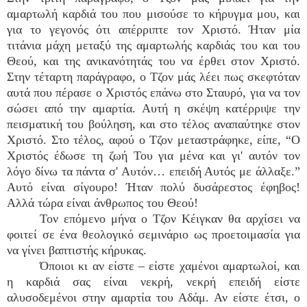
αμαρτωλή καρδιά του που μισούσε το κήρυγμα μου, και
για το γεγονός ότι απέρριπτε τον Χριστό. Ήταν μία
τιτάνια μάχη μεταξύ της αμαρτωλής καρδιάς του και του
Θεού, και της ανικανότητάς του να έρθει στον Χριστό.
Στην τέταρτη παράγραφο, ο Τζον μάς λέει πως σκεφτόταν
αυτά που πέρασε ο Χριστός επάνω στο Σταυρό, για να τον
σώσει από την αμαρτία. Αυτή η σκέψη κατέρριψε την
πεισματική του βούληση, και στο τέλος αναπαύτηκε στον
Χριστό. Στο τέλος, αφού ο Τζον μεταστράφηκε, είπε, “Ο
Χριστός έδωσε τη ζωή Του για μένα και γι' αυτόν τον
λόγο δίνω τα πάντα σ' Αυτόν… επειδή Αυτός με άλλαξε.”
Αυτό είναι σίγουρο! Ήταν πολύ δυσάρεστος έφηβος!
Αλλά τώρα είναι άνθρωπος του Θεού!
Τον επόμενο μήνα ο Τζον Κέιγκαν θα αρχίσει να
φοιτεί σε ένα θεολογικό σεμινάριο ως προετοιμασία για
να γίνει βαπτιστής κήρυκας.
Όποιοι κι αν είστε – είστε χαμένοι αμαρτωλοί, και
η καρδιά σας είναι νεκρή, νεκρή επειδή είστε
αλυσοδεμένοι στην αμαρτία του Αδάμ. Αν είστε έτσι, ο