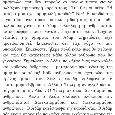
αμαρτωλοί που δεν μπορούν να κάνουν τίποτα για να
αλλάξουν την πονηρή καρδιά τους. “Τι;” θα μου πείτε, “Η
μητέρα μου έχει αμαρτωλή καρδιά;” Ναι! Η καρδιά της
είναι τόσο ανυπότακτη όσο και η δική σας, ή όσο κάθε
άλλου απογόνου του Αδάμ. Ολόκληρη η ανθρωπότητα
καταστράφηκε, και ο θάνατος έρχεται σε όλους. Έρχεται
εξαιτίας της αμαρτίας του Αδάμ. Σημειώστε, είχε
προειδοποιηθεί. Σημειώστε, δεν είχε λόγο να μην
υπακούσει. Σημειώστε, ήξερε πολύ καλά πως θα πεθάνει
και πως θα κατέστρεφε κάθε άλλον άνθρωπο που θα
γεννιόταν. Σημειώστε, ο Αδάμ, που ήταν ένας τόσο καλός
και καθαρός άνθρωπος – μεταμορφώθηκε εξαιτίας της
αμαρτίας σε τέρας! Κάθε άνθρωπος που έχει σώας τας
φρένας μισεί τον Χίτλερ επειδή δολοφόνησε 6
εκατομμύρια Εβραίους. Αλλά ο Χίτλερ ήταν αγγελούδι σε
σύγκριση με τον Αδάμ. Ο Χίτλερ σκότωσε 6 εκατομμύρια
ανθρώπους. Αλλά ο Αδάμ σκότωσε ολόκληρη την
ανθρωπότητα! Δισεκατομμύρια και δισεκατομμύρια
ανθρώπους! Ο Αδάμ κατέστρεψε την καρδιά σας. Ο Αδάμ
σάς έκανε υποκριτές που πάνε στην εκκλησία – υποκριτές