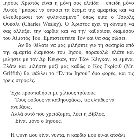
Ιησούς Χριστός είναι η μόνη σας ελπίδα – επειδή μόνο
Αυτός “μπορεί να σπάσει τα δεσμά της αμαρτίας και να
ελευθερώσει τον φυλακισμένο” όπως είπε ο Τσαρλς
Ουέσλι (Charles Wesley). Ο Χριστός έχει τη δύναμη να
σας αλλάξει την καρδιά και να την καθαρίσει διαμέσου
του Αίματός Του. Εμπιστευτείτε Τον και θα σας σώσει.
Αν θα θέλατε να μας μιλήσετε για τη σωτηρία από
την αμαρτία διαμέσου του Ιησού, παρακαλώ ελάτε και
μιλήστε με τον Δρ Κέιγκαν, τον Τζον Κέιγκαν, κι εμένα.
Ελάτε και μιλήστε μαζί μας καθώς ο Κος Γκρίφιθ (Mr.
Griffith) θα ψάλλει το “Εν τω Ιησού” δύο φορές, και τις
τρεις στροφές.
Έχω προσπαθήσει με χίλιους τρόπους
Τους φόβους να καθησυχάσω, τις ελπίδες να
ανεβάσω,
Αλλά αυτό που χρειάζομαι, λέει η Βίβλος,
Είναι μόνο ο Ιησούς.
Η ψυχή μου είναι νύχτα, η καρδιά μου είναι ατσάλι