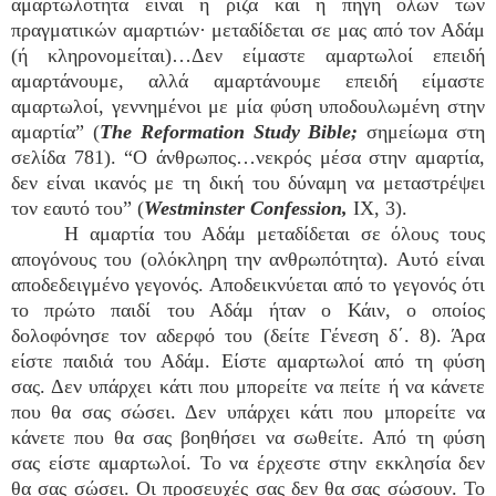
αμαρτωλότητα είναι η ρίζα και η πηγή όλων των
πραγματικών αμαρτιών· μεταδίδεται σε μας από τον Αδάμ
(ή κληρονομείται)…Δεν είμαστε αμαρτωλοί επειδή
αμαρτάνουμε, αλλά αμαρτάνουμε επειδή είμαστε
αμαρτωλοί, γεννημένοι με μία φύση υποδουλωμένη στην
αμαρτία” (
The Reformation Study Bible;
σημείωμα στη
σελίδα 781). “Ο άνθρωπος…νεκρός μέσα στην αμαρτία,
δεν είναι ικανός με τη δική του δύναμη να μεταστρέψει
τον εαυτό του” (
Westminster Confession,
IX, 3).
Η αμαρτία του Αδάμ μεταδίδεται σε όλους τους
απογόνους του (ολόκληρη την ανθρωπότητα). Αυτό είναι
αποδεδειγμένο γεγονός. Αποδεικνύεται από το γεγονός ότι
το πρώτο παιδί του Αδάμ ήταν ο Κάιν, ο οποίος
δολοφόνησε τον αδερφό του (δείτε Γένεση δ΄. 8). Άρα
είστε παιδιά του Αδάμ. Είστε αμαρτωλοί από τη φύση
σας. Δεν υπάρχει κάτι που μπορείτε να πείτε ή να κάνετε
που θα σας σώσει. Δεν υπάρχει κάτι που μπορείτε να
κάνετε που θα σας βοηθήσει να σωθείτε. Από τη φύση
σας είστε αμαρτωλοί. Το να έρχεστε στην εκκλησία δεν
θα σας σώσει. Οι προσευχές σας δεν θα σας σώσουν. Το