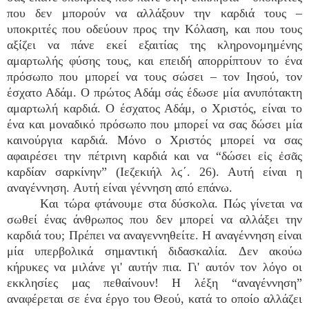
που δεν μπορούν να αλλάξουν την καρδιά τους –
υποκριτές που οδεύουν προς την Κόλαση, και που τους
αξίζει να πάνε εκεί εξαιτίας της κληρονομημένης
αμαρτωλής φύσης τους, και επειδή απορρίπτουν το ένα
πρόσωπο που μπορεί να τους σώσει – τον Ιησού, τον
έσχατο Αδάμ. Ο πρώτος Αδάμ σάς έδωσε μία ανυπότακτη
αμαρτωλή καρδιά. Ο έσχατος Αδάμ, ο Χριστός, είναι το
ένα και μοναδικό πρόσωπο που μπορεί να σας δώσει μία
καινούργια καρδιά. Μόνο ο Χριστός μπορεί να σας
αφαιρέσει την πέτρινη καρδιά και να “δώσει εἰς ἐσᾶς
καρδίαν σαρκίνην” (Ιεζεκιήλ λϛ΄. 26). Αυτή είναι η
αναγέννηση. Aυτή είναι γέννηση από επάνω.
Kαι τώρα φτάνουμε στα δύσκολα. Πώς γίνεται να
σωθεί ένας άνθρωπος που δεν μπορεί να αλλάξει την
καρδιά του; Πρέπει να αναγεννηθείτε. Η αναγέννηση είναι
μία υπερβολικά σημαντική διδασκαλία. Δεν ακούω
κήρυκες να μιλάνε γι' αυτήν πια. Γι' αυτόν τον λόγο οι
εκκλησίες μας πεθαίνουν! Η λέξη “αναγέννηση”
αναφέρεται σε ένα έργο του Θεού, κατά το οποίο αλλάζει