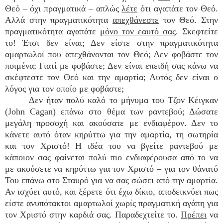
Θεό – όχι πραγματικά – απλώς
λέτε
ότι αγαπάτε τον Θεό.
Αλλά στην πραγματικότητα
απεχθάνεστε
τον Θεό. Στην
πραγματικότητα αγαπάτε
μόνο τον εαυτό σας
. Σκεφτείτε
το! Έτσι δεν είναι; Δεν είστε στην πραγματικότητα
αμαρτωλοί που απεχθάνονται τον Θεό; Δεν φοβάστε τον
ποιμένα; Γιατί με φοβάστε; Δεν είναι επειδή σας κάνω να
σκέφτεστε τον Θεό και την αμαρτία; Αυτός δεν είναι ο
λόγος για τον οποίο με φοβάστε;
Δεν ήταν πολύ καλό το μήνυμα του Τζον Κέιγκαν
(John Cagan) επάνω στο θέμα των ραντεβού; Δώσατε
μεγάλη προσοχή και ακούσατε με ενδιαφέρον. Δεν το
κάνετε αυτό όταν κηρύττω για την αμαρτία, τη σωτηρία
και τον Χριστό! Η ιδέα του να βγείτε ραντεβού με
κάποιον σας φαίνεται πολύ πιο ενδιαφέρουσα από το να
με ακούσετε να κηρύττω για τον Χριστό – για τον θάνατό
Του επάνω στο Σταυρό για να σας σώσει από την αμαρτία.
Αν ισχύει αυτό, και ξέρετε ότι έχω δίκιο, αποδεικνύει πως
είστε ανυπότακτοι αμαρτωλοί χωρίς πραγματική αγάπη για
τον Χριστό στην καρδιά σας. Παραδεχτείτε το.
Πρέπει
να