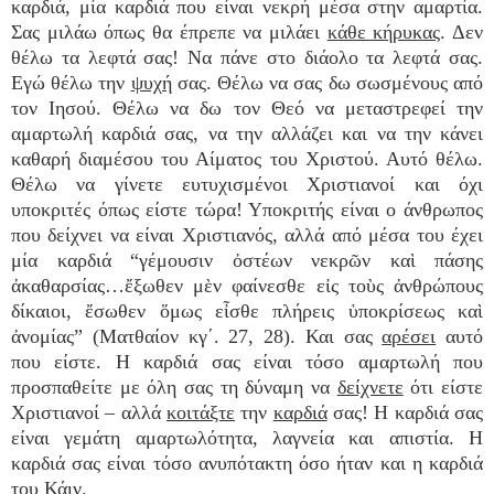
καρδιά, μία καρδιά που είναι νεκρή μέσα στην αμαρτία.
Σας μιλάω όπως θα έπρεπε να μιλάει
κάθε κήρυκας
. Δεν
θέλω τα λεφτά σας! Να πάνε στο διάολο τα λεφτά σας.
Εγώ θέλω την
ψυχή
σας. Θέλω να σας δω σωσμένους από
τον Ιησού. Θέλω να δω τον Θεό να μεταστρεφεί την
αμαρτωλή καρδιά σας, να την αλλάζει και να την κάνει
καθαρή διαμέσου του Αίματος του Χριστού. Αυτό θέλω.
Θέλω να γίνετε ευτυχισμένοι Χριστιανοί και όχι
υποκριτές όπως είστε τώρα! Υποκριτής είναι ο άνθρωπος
που δείχνει να είναι Χριστιανός, αλλά από μέσα του έχει
μία καρδιά “γέμουσιν ὀστέων νεκρῶν καὶ πάσης
ἀκαθαρσίας…ἔξωθεν μὲν φαίνεσθε εἰς τοὺς ἀνθρώπους
δίκαιοι, ἔσωθεν ὅμως εἶσθε πλήρεις ὑποκρίσεως καὶ
ἀνομίας” (Ματθαίον κγ΄. 27, 28). Και σας
αρέσει
αυτό
που είστε. Η καρδιά σας είναι τόσο αμαρτωλή που
προσπαθείτε με όλη σας τη δύναμη να
δείχνετε
ότι είστε
Χριστιανοί – αλλά
κοιτάξτε
την
καρδιά
σας! Η καρδιά σας
είναι γεμάτη αμαρτωλότητα, λαγνεία και απιστία. Η
καρδιά σας είναι τόσο ανυπότακτη όσο ήταν και η καρδιά
του Κάιν.