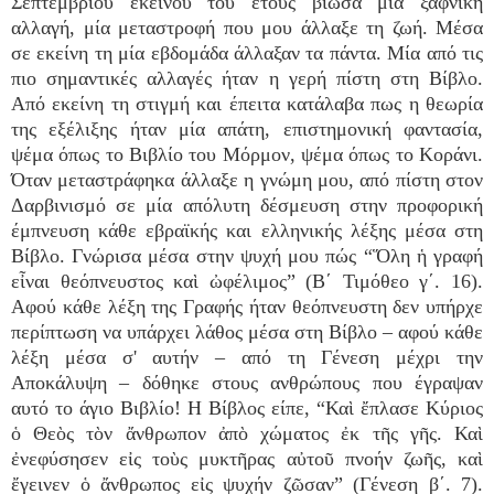
Σεπτεμβρίου εκείνου του έτους βίωσα μία ξαφνική
αλλαγή, μία μεταστροφή που μου άλλαξε τη ζωή. Μέσα
σε εκείνη τη μία εβδομάδα άλλαξαν τα πάντα. Μία από τις
πιο σημαντικές αλλαγές ήταν η γερή πίστη στη Βίβλο.
Από εκείνη τη στιγμή και έπειτα κατάλαβα πως η θεωρία
της εξέλιξης ήταν μία απάτη, επιστημονική φαντασία,
ψέμα όπως το Βιβλίο του Μόρμον, ψέμα όπως το Κοράνι.
Όταν μεταστράφηκα άλλαξε η γνώμη μου, από πίστη στον
Δαρβινισμό σε μία απόλυτη δέσμευση στην προφορική
έμπνευση κάθε εβραϊκής και ελληνικής λέξης μέσα στη
Βίβλο. Γνώρισα μέσα στην ψυχή μου πώς “Ὅλη ἡ γραφή
εἶναι θεόπνευστος καὶ ὠφέλιμος” (Β΄ Τιμόθεο γ΄. 16).
Αφού κάθε λέξη της Γραφής ήταν θεόπνευστη δεν υπήρχε
περίπτωση να υπάρχει λάθος μέσα στη Βίβλο – αφού κάθε
λέξη μέσα σ' αυτήν – από τη Γένεση μέχρι την
Αποκάλυψη – δόθηκε στους ανθρώπους που έγραψαν
αυτό το άγιο Βιβλίο! Η Βίβλος είπε, “Καὶ ἔπλασε Κύριος
ὁ Θεὸς τὸν ἄνθρωπον ἀπὸ χώματος ἐκ τῆς γῆς. Καὶ
ἐνεφύσησεν εἰς τοὺς μυκτῆρας αὐτοῦ πνοήν ζωῆς, καὶ
ἔγεινεν ὁ ἄνθρωπος εἰς ψυχήν ζῶσαν” (Γένεση β΄. 7).