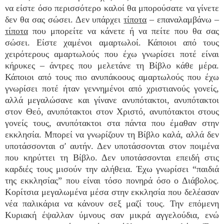
να είστε όσο περισσότερο καλοί θα μπορούσατε να γίνετε
δεν θα σας σώσει. Δεν υπάρχει
τίποτα
– επαναλαμβάνω –
τίποτα
που μπορείτε να κάνετε ή να πείτε που θα σας
σώσει. Είστε χαμένοι αμαρτωλοί. Κάποιοι από τους
χειρότερους αμαρτωλούς που έχω γνωρίσει ποτέ είναι
κήρυκες – άντρες που μελετάνε τη Βίβλο κάθε μέρα.
Κάποιοι από τους πιο ανυπάκοους αμαρτωλούς που έχω
γνωρίσει ποτέ ήταν γεννημένοι από χριστιανούς γονείς,
αλλά μεγαλώσανε και γίνανε ανυπότακτοι, ανυπότακτοι
στον Θεό, ανυπότακτοι στον Χριστό, ανυπότακτοι στους
γονείς τους, ανυπότακτοι στα πάντα που έμαθαν στην
εκκλησία. Μπορεί να γνωρίζουν τη Βίβλο καλά, αλλά δεν
υποτάσσονται σ' αυτήν. Δεν υποτάσσονται στον ποιμένα
που κηρύττει τη Βίβλο. Δεν υποτάσσονται επειδή στις
καρδιές τους μισούν την αλήθεια. Έχω γνωρίσει “παιδιά
της εκκλησίας” που είναι τόσο πονηρά όσο ο Διάβολος.
Κορίτσια μεγαλωμένα μέσα στην εκκλησία που δελέασαν
νέα παλικάρια να κάνουν σεξ μαζί τους. Την επόμενη
Κυριακή έψαλλαν ύμνους σαν μικρά αγγελούδια, ενώ