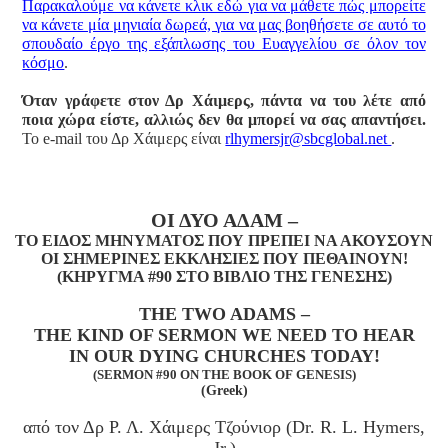
Παρακαλούμε να κάνετε κλικ εδώ για να μάθετε πώς μπορείτε
να κάνετε μία μηνιαία δωρεά, για να μας βοηθήσετε σε αυτό το
σπουδαίο έργο της εξάπλωσης του Ευαγγελίου σε όλον τον
κόσμο
.
Όταν γράφετε στον Δρ Χάιμερς, πάντα να του λέτε από
ποια χώρα είστε, αλλιώς δεν θα μπορεί να σας απαντήσει.
Το e-mail του Δρ Χάιμερς είναι
rlhymersjr@sbcglobal.net
.
ΟΙ ΔΥΟ ΑΔΑΜ –
ΤΟ ΕΙΔΟΣ ΜΗΝΥΜΑΤΟΣ ΠΟΥ ΠΡΕΠΕΙ ΝΑ ΑΚΟΥΣΟΥΝ
ΟΙ ΣΗΜΕΡΙΝΕΣ ΕΚΚΛΗΣΙΕΣ ΠΟΥ ΠΕΘΑΙΝΟΥΝ!
(ΚΗΡΥΓΜΑ #90 ΣΤΟ ΒΙΒΛΙΟ ΤΗΣ ΓΕΝΕΣΗΣ)
THE TWO ADAMS –
THE KIND OF SERMON WE NEED TO HEAR
IN OUR DYING CHURCHES TODAY!
(SERMON #90 ON THE BOOK OF GENESIS)
(Greek)
από τον Δρ Ρ. Λ. Χάιμερς Τζούνιορ (Dr. R. L. Hymers,