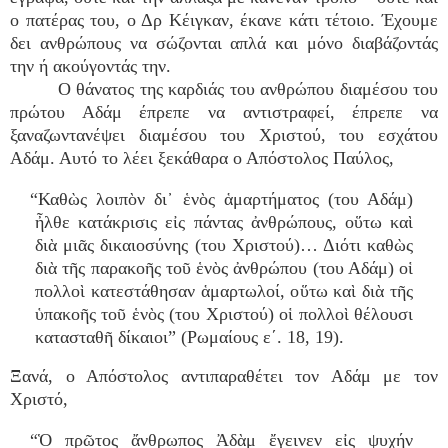
ο πατέρας του, ο Δρ Κέιγκαν, έκανε κάτι τέτοιο. Έχουμε
δει ανθρώπους να σώζονται απλά και μόνο διαβάζοντάς
την ή ακούγοντάς την.
Ο θάνατος της καρδιάς του ανθρώπου διαμέσου του
πρώτου Αδάμ έπρεπε να αντιστραφεί, έπρεπε να
ξαναζωντανέψει διαμέσου του Χριστού, του εσχάτου
Αδάμ. Αυτό το λέει ξεκάθαρα ο Απόστολος Παύλος,
“Καθὼς λοιπὸν δι᾿ ἑνὸς ἁμαρτήματος (του Αδάμ)
ἦλθε κατάκρισις εἰς πάντας ἀνθρώπους, οὕτω καὶ
διὰ μιᾶς δικαιοσύνης (του Χριστού)… Διότι καθὼς
διὰ τῆς παρακοῆς τοῦ ἑνὸς ἀνθρώπου (του Αδάμ) οἱ
πολλοὶ κατεστάθησαν ἁμαρτωλοί, οὕτω καὶ διὰ τῆς
ὑπακοῆς τοῦ ἑνὸς (του Χριστού) οἱ πολλοὶ θέλουσι
κατασταθῆ δίκαιοι” (Ρωμαίους ε΄. 18, 19).
Ξανά, ο Απόστολος αντιπαραθέτει τον Αδάμ με τον
Χριστό,
“Ὁ πρῶτος ἄνθρωπος Ἀδὰμ ἔγεινεν εἰς ψυχήν