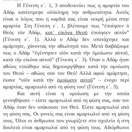
Η Γένεση ε΄. 1, 3 αποδεικνύει πως η αμαρτία του
Αδάμ κατέστρεψε ολόκληρη την ανθρωπότητα. Αυτός
είναι ο λόγος που η καρδιά σας είναι νεκρή μέσα στην
αμαρτία. Στη Γένεση ε΄. 1, βλέπουμε πως “ἐποίησεν ὁ
Θεὸς τὸν Ἀδάμ,
κατ᾿ εἰκόνα Θεοῦ
ἐποίησεν αὐτόν”
(Γένεση ε΄. 1). Αλλά ο Αδάμ δεν υποτάχτηκε και
αμάρτησε, χάνοντας την αθωότητά του. Μετά διαβάζουμε
πως ο Αδάμ “ἐγέννησεν υἱὸν κατὰ τὴν ὁμοίωσιν αὑτοῦ,
κατὰ τὴν εἰκόνα αὑτοῦ” (Γένεση ε΄. 3). Όταν ο Αδάμ ήταν
αθώος ειπώθηκε πώς δημιουργήθηκε κατά την ομοίωση
του Θεού – αθώος σαν τον Θεό! Αλλά αφού αμάρτησε,
έκανε “υἱὸν κατὰ τὴν
ὁμοίωσιν
αὑτοῦ
” – ένοχο περί
αμαρτίας, αμαρτωλό από τη φύση του! (Γένεση ε΄. 3).
Και αυτή είναι η ομοίωση με την οποία
γεννηθήκατε – είστε αμαρτωλοί από τη φύση σας, σαν τον
Αδάμ όταν δεν υπάκουσε τον Θεό. Είστε αμαρτωλοί από
τη φύση σας. Οι γονείς σας είναι αμαρτωλοί από τη φύση
τους. Όλοι οι άνθρωποι που γνωρίζετε στο σχολείο ή στη
δουλειά είναι αμαρτωλοί από τη φύση τους. Αδιόρθωτοι