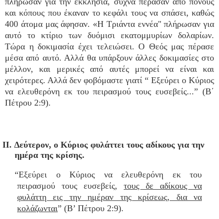
πλήρωσαν για την εκκλησία, συχνά πέρασαν από πόνους
και κόπους που έκαναν το κεφάλι τους να σπάσει, καθώς
400 άτομα μας άφησαν. «Η Τριάντα εννέα" πλήρωσαν για
αυτό το κτίριο των δυόμισι εκατομμυρίων δολαρίων.
Τώρα η δοκιμασία έχει τελειώσει. Ο Θεός μας πέρασε
μέσα από αυτό. Αλλά θα υπάρξουν άλλες δοκιμασίες στο
μέλλον, και μερικές από αυτές μπορεί να είναι και
χειρότερες. Αλλά δεν φοβόμαστε γιατί “ Εξεύρει ο Κύριος
να ελευθερόνη εκ του πειρασμού τους ευσεβείς...” (Β΄
Πέτρου 2:9).
II. Δεύτερον, ο Κύριος φυλάττει τους αδίκους για την
ημέρα της κρίσης.
“Εξεύρει ο Κύριος να ελευθερόνη εκ του
πειρασμού τους ευσεβείς,
τους δε αδίκους να
φυλάττη εις την ημέραν της κρίσεως, δια να
κολάζωνται
” (Β’ Πέτρου 2:9).