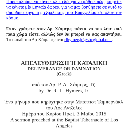
Παρακαλούμε να κάνετε κλικ εδώ για να μάθετε πώς μπορείτε
να κάνετε μία μηνιαία δωρεά, για να μας βοηθήσετε σε αυτό το
σπουδαίο έργο της εξάπλωσης του Ευαγγελίου σε όλον τον
κόσμο
.
Όταν γράφετε στον Δρ Χάιμερς, πάντα να του λέτε από
ποια χώρα είστε, αλλιώς δεν θα μπορεί να σας απαντήσει.
Το e-mail του Δρ Χάιμερς είναι
rlhymersjr@sbcglobal.net
.
ΑΠΕΛΕΥΘΕΡΩΣΗ Ή ΚΑΤΑΔΙΚΗ
DELIVERANCE OR DAMNATION
(Greek)
από τον Δρ. Ρ. Λ. Χάιμερς, Τζ.
by Dr. R. L. Hymers, Jr.
Ένα μήνυμα που κηρύχτηκε στην Μπάπτιστ Ταμπερνάκλ
του Λος Άντζελες
Ημέρα του Κυρίου Πρωί, 3 Μαΐου 2015
A sermon preached at the Baptist Tabernacle of Los
Angeles