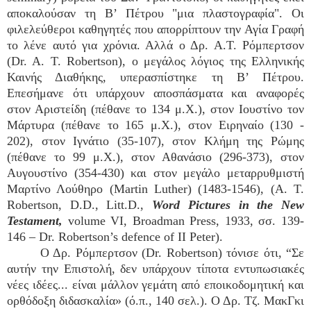
αποκαλούσαν τη Β’ Πέτρου "μια πλαστογραφία". Οι
φιλελεύθεροι καθηγητές που απορρίπτουν την Αγία Γραφή
το λένε αυτό για χρόνια. Αλλά ο Δρ. Α.Τ. Ρόμπερτσον
(Dr. A. T. Robertson), ο μεγάλος λόγιος της Ελληνικής
Καινής Διαθήκης, υπερασπίστηκε τη Β’ Πέτρου.
Επεσήμανε ότι υπάρχουν αποσπάσματα και αναφορές
στον Αριστείδη (πέθανε το 134 μ.Χ.), στον Ιουστίνο τον
Μάρτυρα (πέθανε το 165 μ.Χ.), στον Ειρηναίο (130 -
202), στον Ιγνάτιο (35-107), στον Κλήμη της Ρώμης
(πέθανε το 99 μ.Χ.), στον Αθανάσιο (296-373), στον
Αυγουστίνο (354-430) και στον μεγάλο μεταρρυθμιστή
Μαρτίνο Λούθηρο (Martin Luther) (1483-1546), (A. T.
Robertson, D.D., Litt.D.,
Word Pictures in the New
Testament,
volume VI, Broadman Press, 1933, σσ. 139-
146 – Dr. Robertson’s defence of II Peter).
Ο Δρ. Ρόμπερτσον (Dr. Robertson) τόνισε ότι, “Σε
αυτήν την Επιστολή, δεν υπάρχουν τίποτα εντυπωσιακές
νέες ιδέες... είναι μάλλον γεμάτη από εποικοδομητική και
ορθόδοξη διδασκαλία» (ό.π., 140 σελ.). Ο Δρ. Τζ. ΜακΓκι