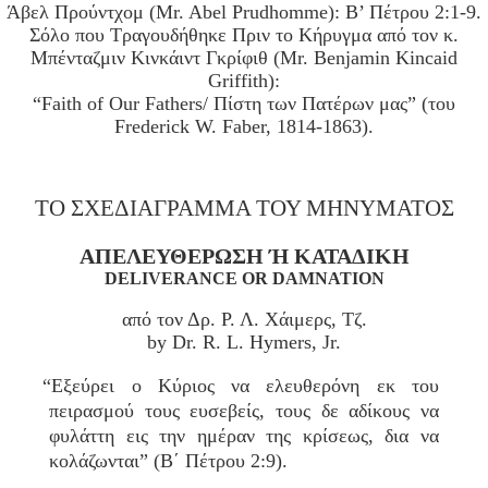
Άβελ Προύντχομ (Mr. Abel Prudhomme): Β’ Πέτρου 2:1-9.
Σόλο που Τραγουδήθηκε Πριν το Κήρυγμα από τον κ.
Μπένταζμιν Κινκάιντ Γκρίφιθ (Mr. Benjamin Kincaid
Griffith):
“Faith of Our Fathers/ Πίστη των Πατέρων μας” (του
Frederick W. Faber, 1814-1863).
ΤΟ ΣΧΕΔΙΑΓΡΑΜΜΑ ΤΟΥ ΜΗΝΥΜΑΤΟΣ
ΑΠΕΛΕΥΘΕΡΩΣΗ Ή ΚΑΤΑΔΙΚΗ
DELIVERANCE OR DAMNATION
από τον Δρ. Ρ. Λ. Χάιμερς, Τζ.
by Dr. R. L. Hymers, Jr.
“Εξεύρει ο Κύριος να ελευθερόνη εκ του
πειρασμού τους ευσεβείς, τους δε αδίκους να
φυλάττη εις την ημέραν της κρίσεως, δια να
κολάζωνται” (Β΄ Πέτρου 2:9).