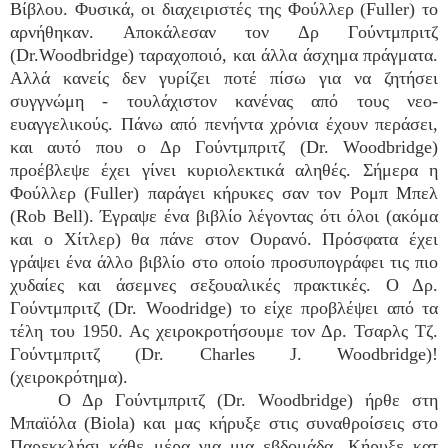
Βίβλου. Φυσικά, οι διαχειριστές της Φούλλερ (Fuller) το
αρνήθηκαν. Αποκάλεσαν τον Δρ Γούντμπριτζ
(Dr.Woodbridge) ταραχοποιό, και άλλα άσχημα πράγματα.
Αλλά κανείς δεν γυρίζει ποτέ πίσω για να ζητήσει
συγγνώμη - τουλάχιστον κανένας από τους νεο-
ευαγγελικούς. Πάνω από πενήντα χρόνια έχουν περάσει,
και αυτό που ο Δρ Γούντμπριτζ (Dr. Woodbridge)
προέβλεψε έχει γίνει κυριολεκτικά αληθές. Σήμερα η
Φούλλερ (Fuller) παράγει κήρυκες σαν τον Ρομπ Μπελ
(Rob Bell). Έγραψε ένα βιβλίο λέγοντας ότι όλοι (ακόμα
και ο Χίτλερ) θα πάνε στον Ουρανό. Πρόσφατα έχει
γράψει ένα άλλο βιβλίο στο οποίο προσυπογράφει τις πιο
χυδαίες και άσεμνες σεξουαλικές πρακτικές. Ο Δρ.
Γούντμπριτζ (Dr. Woodridge) το είχε προβλέψει από τα
τέλη του 1950. Ας χειροκροτήσουμε τον Δρ. Τσαρλς Τζ.
Γούντμπριτζ (Dr. Charles J. Woodbridge)!
(χειροκρότημα).
Ο Δρ Γούντμπριτζ (Dr. Woodbridge) ήρθε στη
Μπαϊόλα (Biola) και μας κήρυξε στις συναθροίσεις στο
Παρεκκλήσι κάθε μέρα για μια εβδομάδα. Κήρυξε κατ