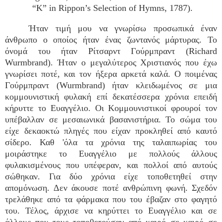
“K” in Rippon’s Selection of Hymns, 1787).
Ήταν τιμή μου να γνωρίσω προσωπικά έναν
άνθρωπο ο οποίος ήταν ένας ζωντανός μάρτυρας. Το
όνομά του ήταν Ρίτσαρντ Γούρμπραντ (Richard
Wurmbrand). Ήταν ο μεγαλύτερος Χριστιανός που έχω
γνωρίσει ποτέ, και τον ήξερα αρκετά καλά. Ο ποιμένας
Γούρμπραντ (Wurmbrand) ήταν κλειδωμένος σε μια
κομμουνιστική φυλακή επί δεκατέσσερα χρόνια επειδή
κήρυττε το Ευαγγέλιο. Οι Κομμουνιστικοί φρουροί τον
υπέβαλλαν σε μεσαιωνικά βασανιστήρια. Το σώμα του
είχε δεκαοκτώ πληγές που είχαν προκληθεί από καυτό
σίδερο. Καθ 'όλα τα χρόνια της ταλαιπωρίας του
μοιράστηκε το Ευαγγέλιο με πολλούς άλλους
φυλακισμένους που υπέφεραν, και πολλοί από αυτούς
σώθηκαν. Για δύο χρόνια είχε τοποθετηθεί στην
απομόνωση. Δεν άκουσε ποτέ ανθρώπινη φωνή. Σχεδόν
τρελάθηκε από τα φάρμακα που του έβαζαν στο φαγητό
του. Τέλος, άρχισε να κηρύττει το Ευαγγέλιο και σε