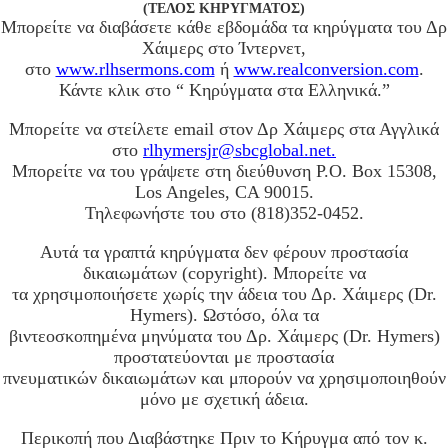
(ΤΕΛΟΣ ΚΗΡΥΓΜΑΤΟΣ)
Μπορείτε να διαβάσετε κάθε εβδομάδα τα κηρύγματα του Δρ
Χάιμερς στο Ίντερνετ,
στο
www.rlhsermons.com
ή
www.realconversion.com
.
Κάντε κλικ στο “ Κηρύγματα στα Ελληνικά.”
Μπορείτε να στείλετε email στον Δρ Χάιμερς στα Αγγλικά
στο
rlhymersjr@sbcglobal.net.
Μπορείτε να του γράψετε στη διεύθυνση P.O. Box 15308,
Los Angeles, CA 90015.
Τηλεφωνήστε του στο (818)352-0452.
Αυτά τα γραπτά κηρύγματα δεν φέρουν προστασία
δικαιωμάτων (copyright). Μπορείτε να
τα χρησιμοποιήσετε χωρίς την άδεια του Δρ. Χάιμερς (Dr.
Hymers). Ωστόσο, όλα τα
βιντεοσκοπημένα μηνύματα του Δρ. Χάιμερς (Dr. Hymers)
προστατεύονται με προστασία
πνευματικών δικαιωμάτων και μπορούν να χρησιμοποιηθούν
μόνο με σχετική άδεια.
Περικοπή που Διαβάστηκε Πριν το Κήρυγμα από τον κ.