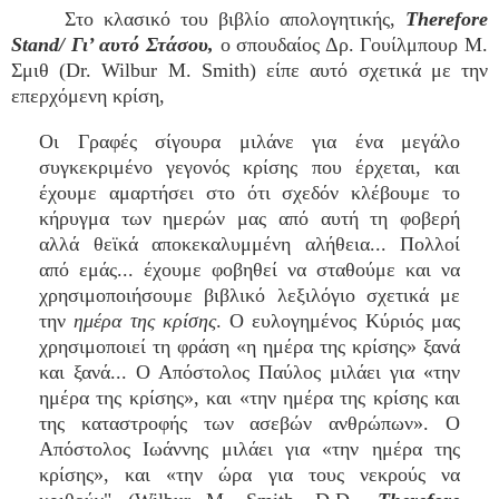
Στο κλασικό του βιβλίο απολογητικής,
Therefore
Stand/ Γι’ αυτό Στάσου,
ο σπουδαίος Δρ. Γουίλμπουρ Μ.
Σμιθ (Dr. Wilbur M. Smith) είπε αυτό σχετικά με την
επερχόμενη κρίση,
Οι Γραφές σίγουρα μιλάνε για ένα μεγάλο
συγκεκριμένο γεγονός κρίσης που έρχεται, και
έχουμε αμαρτήσει στο ότι σχεδόν κλέβουμε το
κήρυγμα των ημερών μας από αυτή τη φοβερή
αλλά θεϊκά αποκεκαλυμμένη αλήθεια... Πολλοί
από εμάς... έχουμε φοβηθεί να σταθούμε και να
χρησιμοποιήσουμε βιβλικό λεξιλόγιο σχετικά με
την
ημέρα της κρίσης
. Ο ευλογημένος Κύριός μας
χρησιμοποιεί τη φράση «η ημέρα της κρίσης» ξανά
και ξανά... Ο Απόστολος Παύλος μιλάει για «την
ημέρα της κρίσης», και «την ημέρα της κρίσης και
της καταστροφής των ασεβών ανθρώπων». Ο
Απόστολος Ιωάννης μιλάει για «την ημέρα της
κρίσης», και «την ώρα για τους νεκρούς να