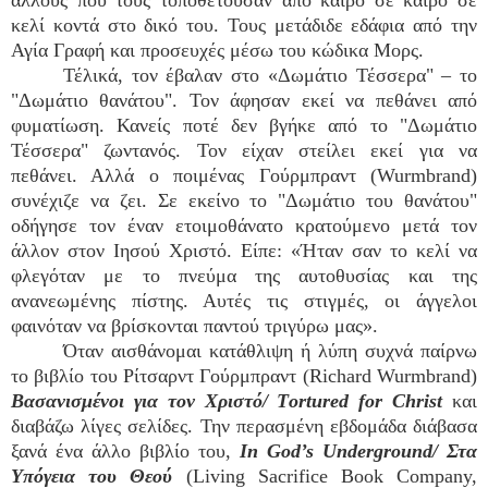
άλλους που τους τοποθετούσαν από καιρό σε καιρό σε
κελί κοντά στο δικό του. Τους μετάδιδε εδάφια από την
Αγία Γραφή και προσευχές μέσω του κώδικα Μορς.
Τέλικά, τον έβαλαν στο «Δωμάτιο Τέσσερα" – το
"Δωμάτιο θανάτου". Τον άφησαν εκεί να πεθάνει από
φυματίωση. Κανείς ποτέ δεν βγήκε από το "Δωμάτιο
Τέσσερα" ζωντανός. Τον είχαν στείλει εκεί για να
πεθάνει. Αλλά ο ποιμένας Γούρμπραντ (Wurmbrand)
συνέχιζε να ζει. Σε εκείνο το "Δωμάτιο του θανάτου"
οδήγησε τον έναν ετοιμοθάνατο κρατούμενο μετά τον
άλλον στον Ιησού Χριστό. Είπε: «Ήταν σαν το κελί να
φλεγόταν με το πνεύμα της αυτοθυσίας και της
ανανεωμένης πίστης. Αυτές τις στιγμές, οι άγγελοι
φαινόταν να βρίσκονται παντού τριγύρω μας».
Όταν αισθάνομαι κατάθλιψη ή λύπη συχνά παίρνω
το βιβλίο του Ρίτσαρντ Γούρμπραντ (Richard Wurmbrand)
Βασανισμένοι για τον Χριστό/ Τortured for Christ
και
διαβάζω λίγες σελίδες. Την περασμένη εβδομάδα διάβασα
ξανά ένα άλλο βιβλίο του,
In God’s Underground/ Στα
Υπόγεια του Θεού
(Living Sacrifice Book Company,