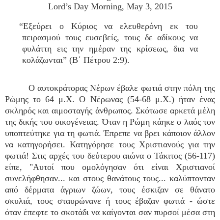
Lord’s Day Morning, May 3, 2015
“Εξεύρει ο Κύριος να ελευθερόνη εκ του
πειρασμού τους ευσεβείς, τους δε αδίκους να
φυλάττη εις την ημέραν της κρίσεως, δια να
κολάζωνται” (Β΄ Πέτρου 2:9).
Ο αυτοκράτορας Νέρων έβαλε φωτιά στην πόλη της
Ρώμης το 64 μ.Χ. Ο Νέρωνας (54-68 μ.Χ.) ήταν ένας
σκληρός και αιμοσταγής άνθρωπος. Σκότωσε αρκετά μέλη
της δικής του οικογένειας. Όταν η Ρώμη κάηκε ο λαός τον
υποπτεύτηκε για τη φωτιά. Έπρεπε να βρει κάποιον άλλον
να κατηγορήσει. Κατηγόρησε τους Χριστιανούς για την
φωτιά! Στις αρχές του δεύτερου αιώνα ο Τάκιτος (56-117)
είπε, "Αυτοί που ομολόγησαν ότι είναι Χριστιανοί
συνελήφθησαν... και στους θανάτους τους... καλύπτονταν
από δέρματα άγριων ζώων, τους έσκιζαν σε θάνατο
σκυλιά, τους σταυρώνανε ή τους έβαζαν φωτιά - ώστε
όταν έπεφτε το σκοτάδι να καίγονται σαν πυρσοί μέσα στη