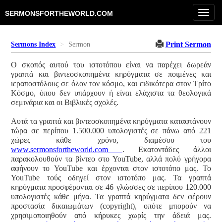
Toggl
SERMONSFORTHEWORLD.COM
navig
Print Sermon
Sermons Index
Sermon
Ο σκοπός αυτού του ιστοτόπου είναι να παρέχει δωρεάν
γραπτά και βιντεοσκοπημένα κηρύγματα σε ποιμένες και
ιεραποστόλους σε όλον τον κόσμο, και ειδικότερα στον Τρίτο
Κόσμο, όπου δεν υπάρχουν ή είναι ελάχιστα τα θεολογικά
σεμινάρια και οι Βιβλικές σχολές.
Αυτά τα γραπτά και βιντεοσκοπημένα κηρύγματα καταφτάνουν
τώρα σε περίπου 1.500.000 υπολογιστές σε πάνω από 221
χώρες κάθε χρόνο, διαμέσου του
www.sermonsfortheworld.com
. Εκατοντάδες άλλοι
παρακολουθούν τα βίντεο στο YouTube, αλλά πολύ γρήγορα
αφήνουν το YouTube και έρχονται στον ιστοτόπο μας. Το
YouTube τούς οδηγεί στον ιστοτόπο μας. Τα γραπτά
κηρύγματα προσφέρονται σε 46 γλώσσες σε περίπου 120.000
υπολογιστές κάθε μήνα. Τα γραπτά κηρύγματα δεν φέρουν
προστασία δικαιωμάτων (copyright), οπότε μπορούν να
χρησιμοποιηθούν από κήρυκες χωρίς την άδειά μας.