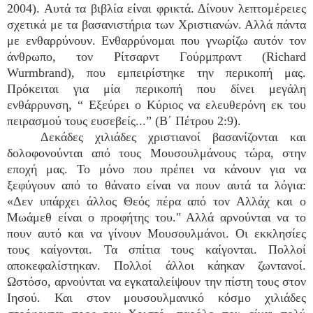
2004). Αυτά τα βιβλία είναι φρικτά. Δίνουν λεπτομέρειες
σχετικά με τα βασανιστήρια των Χριστιανών. Αλλά πάντα
με ενθαρρύνουν. Ενθαρρύνομαι που γνωρίζω αυτόν τον
άνθρωπο, τον Ρίτσαρντ Γούρμπραντ (Richard
Wurmbrand), που εμπειρίστηκε την περικοπή μας.
Πρόκειται για μία περικοπή που δίνει μεγάλη
ενθάρρυνση, “ Εξεύρει ο Κύριος να ελευθερόνη εκ του
πειρασμού τους ευσεβείς...” (Β΄ Πέτρου 2:9).
Δεκάδες χιλιάδες χριστιανοί βασανίζονται και
δολοφονούνται από τους Μουσουλμάνους τώρα, στην
εποχή μας. Το μόνο που πρέπει να κάνουν για να
ξεφύγουν από το θάνατο είναι να πουν αυτά τα λόγια:
«Δεν υπάρχει άλλος Θεός πέρα από τον Αλλάχ και ο
Μωάμεθ είναι ο προφήτης του." Αλλά αρνούνται να το
πουν αυτό και να γίνουν Μουσουλμάνοι. Οι εκκλησίες
τους καίγονται. Τα σπίτια τους καίγονται. Πολλοί
αποκεφαλίστηκαν. Πολλοί άλλοι κάηκαν ζωντανοί.
Ωστόσο, αρνούνται να εγκαταλείψουν την πίστη τους στον
Ιησού. Και στον μουσουλμανικό κόσμο χιλιάδες