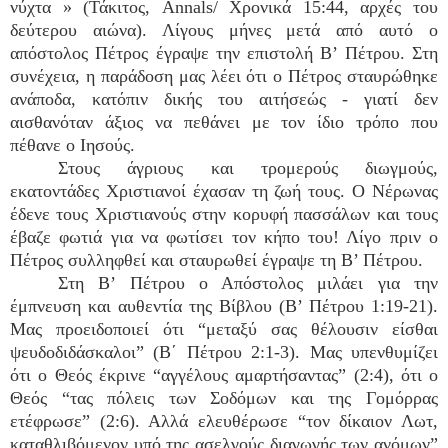
νύχτα » (Τάκιτος, Annals/ Χρονικά 15:44, αρχές του
δεύτερου αιώνα). Λίγους μήνες μετά από αυτό ο
απόστολος Πέτρος έγραψε την επιστολή Β’ Πέτρου. Στη
συνέχεια, η παράδοση μας λέει ότι ο Πέτρος σταυρώθηκε
ανάποδα, κατόπιν δικής του αιτήσεώς - γιατί δεν
αισθανόταν άξιος να πεθάνει με τον ίδιο τρόπο που
πέθανε ο Ιησούς.
Στους άγριους και τρομερούς διωγμούς,
εκατοντάδες Χριστιανοί έχασαν τη ζωή τους. Ο Νέρωνας
έδενε τους Χριστιανούς στην κορυφή πασσάλων και τους
έβαζε φωτιά για να φωτίσει τον κήπο του! Λίγο πριν ο
Πέτρος συλληφθεί και σταυρωθεί έγραψε τη Β’ Πέτρου.
Στη Β’ Πέτρου ο Απόστολος μιλάει για την
έμπνευση και αυθεντία της Βίβλου (Β’ Πέτρου 1:19-21).
Μας προειδοποιεί ότι “μεταξύ σας θέλουσιν είσθαι
ψευδοδιδάσκαλοι” (Β΄ Πέτρου 2:1-3). Μας υπενθυμίζει
ότι ο Θεός έκρινε “αγγέλους αμαρτήσαντας” (2:4), ότι ο
Θεός “τας πόλεις των Σοδόμων και της Γομόρρας
ετέφρωσε” (2:6). Αλλά ελευθέρωσε “τον δίκαιον Λωτ,
καταθλιβόμενον υπό της ασελγούς διαγωγής των ανόμων”