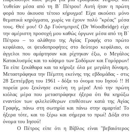
'ευθείαν μέσα από τη Β΄ Πέτρου! Αυτή ήταν η πρώτη
φορά που άκουσα τέτοιο κήρυγμα! Είχα ακούσει μόνο
θεματικά κηρύγματα, χωρίς να έχουν πολύ "κρέας" μέσα
τους. Θεέ μου! Ο Δρ Γούντμπριτζ (Dr Woodbridge) είχε
την αμέριστη προσοχή μου καθώς όργωνε μέσα από τη Β΄
Πέτρου – το αλάθητο της Αγίας Γραφής στο πρώτο
κεφάλαιο, οι ψευδοπροφήτες στο δεύτερο κεφάλαιο, οι
άγγελοι που αμάρτησαν και ρίχτηκαν έξω, ο Μεγάλος
Κατακλυσμός και το κάψιμο των Σοδόμων και Γομόρρων!
Τα είπε ξεκάθαρα και τα κήρυξε όλα με μεγάλη δύναμη.
Μεταστράφηκα την Πέμπτη εκείνης της εβδομάδας - στις
28 Σεπτέμβρη του 1961 - δόξα το όνομα του Ιησού !! Η
πορεία μου ξεκίνησε εκείνη τη μέρα! Από την πρώτη
κιόλας μέρα που μεταστράφηκε ήξερα ότι θα κηρύξω
εναντίον των φιλελεύθερων επιθέσεων κατά της Αγίας
Γραφής, πάνω στη σωτηρία και πάνω στην αμαρτία! Το
ήξερα τότε, και το ξέρω και σήμερα το πρωί! Δόξα στο
όνομα του Ιησού!
Ο Πέτρος είπε ότι η Βίβλος είναι "βεβαιότερος