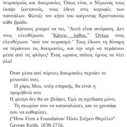
πειρασμούς και δοκιμασίες. Όπως είπα, ο Νέρωνας τους
έκαψε ζωντανούς, τους έδενε στις κορυφές των
πασσάλων. Φώτιζε τον κήπο του καίγοντας Χριστιανούς
κάθε βράδυ.
Κάποιος μπορεί να πει, "Αυτό είναι αντίφαση. Δεν
τους ελευθέρωσε. "
Κάνεις λάθος.
"
Όντως
τους
ελευθέρωσε "από τον πειρασμό." Τους έδωσε τη δύναμη
να περάσουν τις δοκιμασίες, και την ισχύ να περάσουν
μέσα από τις φλόγες! Ένας ωραίος παλιός ύμνος τα λέει
όλα!
Όταν μέσα από πύρινες δοκιμασίες περνάει το
μονοπάτι σου,
Η χάρις Μου, υπέρ επαρκής, θα είναι η
προμήθειά σου
Η φλόγα δεν θα σε βλάψει, Εγώ τη σχεδίασα μόνο,
Τη σκωρίαν σου να καταναλώσει, και το χρυσάφι
σου να καθαρίσει.
(“How Firm a Foundation/ Πόσο Στέρεο Θεμέλιο”
George Keith, 1638-1716,