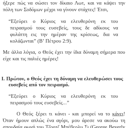
ήξερε πώς να σώσει τον δίκαιο Λωτ, και να κάψει την
πόλη των Σοδόμων μέχρι να γίνουν στάχτες! Έτσι,
“Εξεύρει ο Κύριος να ελευθερόνη εκ του
πειρασμού τους ευσεβείς, τους δε αδίκους να
φυλάττη εις την ημέραν της κρίσεως, δια να
κολάζωνται” (Β’ Πέτρου 2:9).
Με άλλα λόγια, ο Θεός έχει την ίδια δύναμη σήμερα που
είχε και τις παλιές ημέρες!
I. Πρώτον, ο Θεός έχει τη δύναμη να ελευθερώσει τους
ευσεβείς από τον πειρασμό.
“Εξεύρει ο Κύριος να ελευθερόνη εκ του
πειρασμού τους ευσεβείς...”
Ο Θεός ξέρει τι κάνει - και μπορεί να το
κάνει
!
Όταν ήμουν απλώς ένα αγόρι, μου άρεσε να ακούω τη
σπουδαία φωνή του Τζορτζ Μπέβερλυ Σι (George Beverly