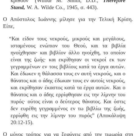
κριθούν" (Wilbur M. Smith, D.D.,
Therefore
Stand,
W. A. Wilde Co., 1945, σ. 443).
Ο Απόστολος Ιωάννης μίλησε για την Τελική Κρίση.
Είπε,
“Και είδον τους νεκρούς, μικρούς και μεγάλους,
ισταμένους ενώπιον του Θεού, και τα βιβλία
ηνοίχθησαν· και βιβλίον άλλο ηνοίχθη, το οποίον
είναι της ζωής· και εκρίθησαν οι νεκροί εκ των
γεγραμμένων εν τοις βιβλίοις κατά τα έργα αυτών.
Και έδωκεν η θάλασσα τους εν αυτή νεκρούς, και ο
θάνατος και ο άδης έδωκαν τους εν αυτοίς νεκρούς,
και εκρίθησαν έκαστος κατά τα έργα αυτών. Και ο
θάνατος και ο άδης ερρίφθησαν εις την λίμνην του
πυρός· ούτος είναι ο δεύτερος θάνατος. Και όστις
δεν ευρέθη γεγραμμένος εν τω βιβλίω της ζωής,
ερρίφθη εις την λίμνην του πυρός” (Αποκάλυψη
20:12-15).
Ο μόνος τρόπος για να ξεφύγεις από την τιμωρία στη