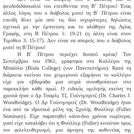
ψευδοδιδάσκαλοί του επιτίθενται στη Β’ Πέτρου! Ένας
άλλος λόγος που ο διάβολος μισεί τη Β΄ Πέτρου είναι
επειδή δίνει μία από τις δύο ισχυρότερες δηλώσεις
σχετικά με την έμπνευση και το αλάθητο της Αγίας
Γραφής, στη Β Πέτρου 1: 19-21 (η άλλη είναι στον
Τιμόθεο 3: 15-17). Δεν είναι να απορείς που ο διάβολος
μισεί τη Β΄Πέτρου!
Η Β΄ Πέτρου περιέχει δυνατό κρέας! Τον
Σεπτέμβριο του 1961, γράφτηκα στο Κολλέγιο της
Μπαϊόλα (Biola College) (νυν Πανεπιστήμιο). Κατά τη
διάρκεια εκείνου του χειμερινού εξαμήνου το κολλέγιο
είχε για εβδομάδα μια σειρά συναθροίσεων στο
παρεκκλήσι κάθε πρωί. Ο ειδικός ομιλητής εκείνη τη
χρονιά ήταν ο Δρ Τσαρλς Τζ. Γούντμπριτζ (Dr. Charles J.
Woodbridge). Ο Δρ Γούντμπριτζ (Dr. Woodbridge) ήταν
ένα από τα ιδρυτικά μέλη της Σχολής Φούλλερ (Fuller
Seminary). Είχε παραιτηθεί κάνα-δυο χρόνια νωρίτερα,
γιατί είχε καταλάβει ότι η Φούλλερ (Fuller) κινούταν προς
τον φιλελευθερισμό, μια άρνηση της αυθεντίας της