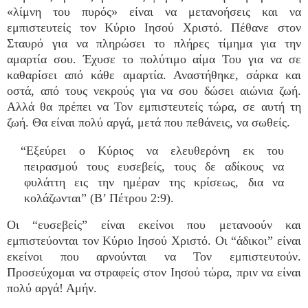
«λίμνη του πυρός» είναι να μετανοήσεις και να
εμπιστευτείς τον Κύριο Ιησού Χριστό. Πέθανε στον
Σταυρό για να πληρώσει το πλήρες τίμημα για την
αμαρτία σου. Έχυσε το πολύτιμο αίμα Του για να σε
καθαρίσει από κάθε αμαρτία. Αναστήθηκε, σάρκα και
οστά, από τους νεκρούς για να σου δώσει αιώνια ζωή.
Αλλά θα πρέπει να Τον εμπιστευτείς τώρα, σε αυτή τη
ζωή. Θα είναι πολύ αργά, μετά που πεθάνεις, να σωθείς.
“Εξεύρει ο Κύριος να ελευθερόνη εκ του
πειρασμού τους ευσεβείς, τους δε αδίκους να
φυλάττη εις την ημέραν της κρίσεως, δια να
κολάζωνται” (Β’ Πέτρου 2:9).
Οι “ευσεβείς” είναι εκείνοι που μετανοούν και
εμπιστεύονται τον Κύριο Ιησού Χριστό. Οι “άδικοι” είναι
εκείνοι που αρνούνται να Τον εμπιστευτούν.
Προσεύχομαι να στραφείς στον Ιησού τώρα, πριν να είναι
πολύ αργά! Αμήν.