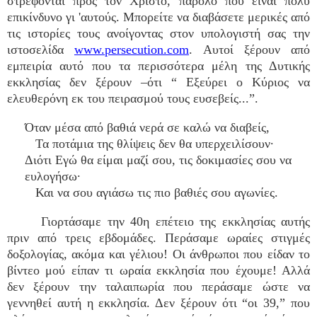
στρέφονται προς τον Χριστό, παρόλο που είναι πολύ
επικίνδυνο γι 'αυτούς. Μπορείτε να διαβάσετε μερικές από
τις ιστορίες τους ανοίγοντας στον υπολογιστή σας την
ιστοσελίδα
www.persecution.com
. Αυτοί ξέρουν από
εμπειρία αυτό που τα περισσότερα μέλη της Δυτικής
εκκλησίας δεν ξέρουν –ότι “ Εξεύρει ο Κύριος να
ελευθερόνη εκ του πειρασμού τους ευσεβείς...”.
Όταν μέσα από βαθιά νερά σε καλώ να διαβείς,
Τα ποτάμια της θλίψεις δεν θα υπερχειλίσουν·
Διότι Εγώ θα είμαι μαζί σου, τις δοκιμασίες σου να
ευλογήσω·
Και να σου αγιάσω τις πιο βαθιές σου αγωνίες.
Γιορτάσαμε την 40η επέτειο της εκκλησίας αυτής
πριν από τρεις εβδομάδες. Περάσαμε ωραίες στιγμές
δοξολογίας, ακόμα και γέλιου! Οι άνθρωποι που είδαν το
βίντεο μού είπαν τι ωραία εκκλησία που έχουμε! Αλλά
δεν ξέρουν την ταλαιπωρία που περάσαμε ώστε να
γεννηθεί αυτή η εκκλησία. Δεν ξέρουν ότι “οι 39,” που