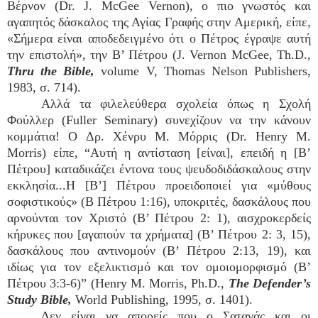
Βέρνον (Dr. J. McGee Vernon), ο πιο γνωστός και
αγαπητός δάσκαλος της Αγίας Γραφής στην Αμερική, είπε,
«Σήμερα είναι αποδεδειγμένο ότι ο Πέτρος έγραψε αυτή
την επιστολή», την Β’ Πέτρου (J. Vernon McGee, Th.D.,
Thru the Bible,
volume V, Thomas Nelson Publishers,
1983, σ. 714).
Αλλά τα φιλελεύθερα σχολεία όπως η Σχολή
Φούλλερ (Fuller Seminary) συνεχίζουν να την κάνουν
κομμάτια! Ο Δρ. Χένρυ Μ. Μόρρις (Dr. Henry M.
Morris) είπε, “Αυτή η αντίσταση [είναι], επειδή η [Β’
Πέτρου] καταδικάζει έντονα τους ψευδοδιδάσκαλους στην
εκκλησία...Η [Β’] Πέτρου προειδοποιεί για «μύθους
σοφιστικούς» (Β Πέτρου 1:16), υποκριτές, δασκάλους που
αρνούνται τον Χριστό (Β’ Πέτρου 2: 1), αισχροκερδείς
κήρυκες που [αγαπούν τα χρήματα] (Β’ Πέτρου 2: 3, 15),
δασκάλους που αντινομούν (Β’ Πέτρου 2:13, 19), και
ιδίως για τον εξελικτισμό και τον ομοιομορφισμό (Β’
Πέτρου 3:3-6)” (Henry M. Morris, Ph.D.,
The Defender’s
Study Bible,
World Publishing, 1995, σ. 1401).
Δεν είναι να απορείς που ο Σατανάς και οι