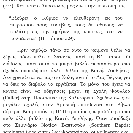
(2:7). Και μετά ο Απόστολος μας δίνει την περικοπή μας,
“Εξεύρει ο Κύριος να ελευθερόνη εκ του
πειρασμού τους ευσεβείς, τους δε αδίκους να
φυλάττη εις την ημέραν της κρίσεως, δια να
κολάζωνται” (Β’ Πέτρου 2:9).
Πριν κηρύξω πάνω σε αυτό το κείμενο θέλω να
ξέρεις πόσο πολύ ο Σατανάς μισεί τη Β’ Πέτρου. Ο
διάβολος μισεί αυτό το μικρό βιβλίο περισσότερο από
σχεδόν οποιοδήποτε άλλο βιβλίο της Καινής Διαθήκης.
Δεν χρειάζεται να πας στο Χόλιγουντ ή το Λας Βέγκας για
να δεις το διάβολο να εργάζεται. Το μόνο που έχεις να
κάνεις είναι να οδηγήσεις μέχρι τη Σχολή Φούλλερ
(Fuller) στην Πασαντίνα της Καλιφόρνια. Σχεδόν όλες οι
μεγάλες σχολές στην Αμερική επιτίθενται στη Βίβλο
σήμερα. Και μισούν τη Β’ Πέτρου ίσως περισσότερο από
κάθε άλλο βιβλίο της Καινής Διαθήκης. Όταν σπούδαζα
στο Σεμινάριο Νοτίων Βαπτιστών (Southern Baptist
seminary) βόρεια του Σαν Φραντσίσκο, οι καθηγητές εκεί