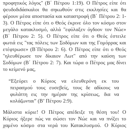
προφητικός λόγος" (Β΄ Πέτρου 1:19). Ο Πέτρος είπε ότι
ψευδοδιδάσκαλοι θα σηκωθούν στις εκκλησίες και θα
φέρουν μέσα αποστασία και καταστροφή (Β΄ Πέτρου 2: 1-
3). Ο Πέτρος είπε ότι ο Θεός έκρινε όλο τον κόσμο στον
μεγάλο κατακλυσμό, αλλά "εφύλαξεν όγδοον τον Νώε»
(Β΄ Πέτρου 2: 5). Ο Πέτρος είπε ότι ο Θεός έστειλε
φωτιά εις "τας πόλεις των Σοδόμων και της Γομόρρας και
ετέφτρωσε» (Β΄Πέτρου 2: 6). Ο Πέτρος είπε ότι ο Θεός
"ηλευθέρωσε τον δίκαιον Λωτ" από την καύση των
Σοδόμων (Β΄ Πέτρου 2: 7). Και τώρα ο Πέτρος μας δίνει
το κείμενό μας,
“Εξεύρει ο Κύριος να ελευθερόνη εκ του
πειρασμού τους ευσεβείς, τους δε αδίκους να
φυλάττη εις την ημέραν της κρίσεως, δια να
κολάζωνται” (Β’ Πέτρου 2:9).
Μάλιστα κύριε! Ο Πέτρος απέδειξε τη θέση του! Ο
Κύριος ήξερε πώς να σώσει τον Νώε και να πνίξει το
χαμένο κόσμο στα νερά του Κατακλυσμού. Ο Κύριος