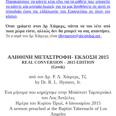
Παρακαλούμε να κάνετε κλικ εδώ για να μάθετε πώς μπορείτε
να κάνετε μία μηνιαία δωρεά, για να μας βοηθήσετε σε αυτό το
σπουδαίο έργο της εξάπλωσης του Ευαγγελίου σε όλον τον
κόσμο
.
Όταν γράφετε στον Δρ Χάιμερς, πάντα να του λέτε από
ποια χώρα είστε, αλλιώς δεν θα μπορεί να σας απαντήσει.
Το e-mail του Δρ Χάιμερς είναι
rlhymersjr@sbcglobal.net
.
ΑΛΗΘΙΝΗ ΜΕΤΑΣΤΡΟΦΗ- ΕΚΔΟΣΗ 2015
REAL CONVERSION – 2015 EDITION
(Greek)
από τον Δρ. Ρ. Λ. Χάιμερς, Τζ.
by Dr. R. L. Hymers, Jr.
Ένα μήνυμα που κηρύχτηκε στην Μπάπτιστ Ταμπερνάκλ
του Λος Άντζελες
Ημέρα του Κυρίου Πρωί, 4 Ιανoυαρίου 2015
A sermon preached at the Baptist Tabernacle of Los
Angeles