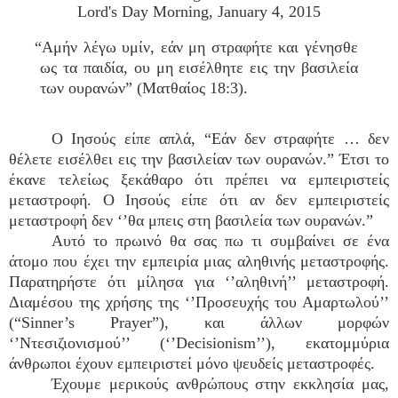
Lord's Day Morning, January 4, 2015
“Αμήν λέγω υμίν, εάν μη στραφήτε και γένησθε
ως τα παιδία, ου μη εισέλθητε εις την βασιλεία
των ουρανών” (Ματθαίος 18:3).
Ο Ιησούς είπε απλά, “Εάν δεν στραφήτε … δεν
θέλετε εισέλθει εις την βασιλείαν των ουρανών.” Έτσι το
έκανε τελείως ξεκάθαρο ότι πρέπει να εμπειριστείς
μεταστροφή. Ο Ιησούς είπε ότι αν δεν εμπειριστείς
μεταστροφή δεν ‘’θα μπεις στη βασιλεία των ουρανών.”
Αυτό το πρωινό θα σας πω τι συμβαίνει σε ένα
άτομο που έχει την εμπειρία μιας αληθινής μεταστροφής.
Παρατηρήστε ότι μίλησα για ‘’αληθινή’’ μεταστροφή.
Διαμέσου της χρήσης της ‘’Προσευχής του Αμαρτωλού’’
(“Sinner’s Prayer”), και άλλων μορφών
‘’Ντεσιζιονισμού’’ (‘’Decisionism’’), εκατομμύρια
άνθρωποι έχουν εμπειριστεί μόνο ψευδείς μεταστροφές.
Έχουμε μερικούς ανθρώπους στην εκκλησία μας,