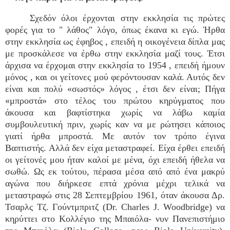
Σχεδόν όλοι έρχονται στην εκκλησία τις πρώτες
φορές για το " λάθος" λόγο, όπως έκανα κι εγώ. Ήρθα
στην εκκλησία ως έφηβος , επειδή η οικογένεια δίπλα μας
με προσκάλεσε να έρθω στην εκκλησία μαζί τους. Έτσι
άρχισα να έρχομαι στην εκκλησία το 1954 , επειδή ήμουν
μόνος , και οι γείτονες μού φερόντουσαν καλά. Αυτός δεν
είναι και πολύ «σωστός» λόγος , έτσι δεν είναι; Πήγα
«μπροστά» στο τέλος του πρώτου κηρύγματος που
άκουσα και βαφτίστηκα χωρίς να λάβω καμία
συμβουλευτική πριν, χωρίς καν να με ρώτησει κάποιος
γιατί ήρθα μπροστά. Με αυτόν τον τρόπο έγινα
Βαπτιστής. Αλλά δεν είχα μεταστραφεί. Είχα έρθει επειδή
οι γείτονές μου ήταν καλοί με μένα, όχι επειδή ήθελα να
σωθώ. Ως εκ τούτου, πέρασα μέσα από από ένα μακρύ
αγώνα που διήρκεσε επτά χρόνια μέχρι τελικά να
μεταστραφώ στις 28 Σεπτεμβρίου 1961, όταν άκουσα Δρ.
Τσαρλς Τζ. Γούντμπριτζ (Dr. Charles J. Woodbridge) να
κηρύττει στο Κολλέγιο της Μπαιόλα- νυν Πανεπιστήμιο