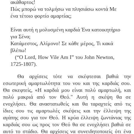
ακάθαρτος!
Πώς μπορώ να τολμήσω να πλησιάσω κοντά Με
ένα τέτοιο φορτίο αμαρτίας;
Είναι αυτή η μολυσμένη καρδιά Ένα κατοικητήριο
για Σένα;
Κατάμεστος, Αλίμονο! Σε κάθε μέρος, Τι κακά
βλέπω!
(“O Lord, How Vile Am I” του John Newton,
1725-1807).
Θα αρχίσεις τότε να σκέφτεσαι βαθιά την
εσωτερική αμαρτωλότητα του νου και της καρδιάς σου.
Θα σκεφτείς, «Η καρδιά μου είναι πολύ αμαρτωλή, και
πολύ μακριά από τον Θεό." Αυτή η σκέψη θα σε
ενοχλήσει. Θα αναστατωθείς και θα ταραχτείς από τις
ίδιες σου τις αμαρτωλές σκέψεις και την έλλειψη της
αγάπης σου για τον Θεό. Η κρύα έλλειψη ζωντάνιας της
καρδιάς σου ως προς τον Θεό θα σε ενοχλήσει βαθιά σε
αυτό το στάδιο. Θα αρχίσεις να συνειδητοποιείς ότι ένα