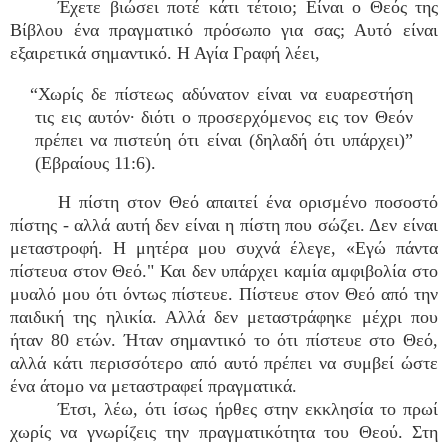
Έχετε βιώσει ποτέ κάτι τέτοιο; Είναι ο Θεός της
Βίβλου ένα πραγματικό πρόσωπο για σας; Αυτό είναι
εξαιρετικά σημαντικό. Η Αγία Γραφή λέει,
“Χωρίς δε πίστεως αδύνατον είναι να ευαρεστήση
τις εις αυτόν· διότι ο προσερχόμενος εις τον Θεόν
πρέπει να πιστεύη ότι είναι (δηλαδή ότι υπάρχει)”
(Εβραίους 11:6).
Η πίστη στον Θεό απαιτεί ένα ορισμένο ποσοστό
πίστης - αλλά αυτή δεν είναι η πίστη που σώζει. Δεν είναι
μεταστροφή. Η μητέρα μου συχνά έλεγε, «Εγώ πάντα
πίστευα στον Θεό." Και δεν υπάρχει καμία αμφιβολία στο
μυαλό μου ότι όντως πίστευε. Πίστευε στον Θεό από την
παιδική της ηλικία. Αλλά δεν μεταστράφηκε μέχρι που
ήταν 80 ετών. Ήταν σημαντικό το ότι πίστευε στο Θεό,
αλλά κάτι περισσότερο από αυτό πρέπει να συμβεί ώστε
ένα άτομο να μεταστραφεί πραγματικά.
Έτσι, λέω, ότι ίσως ήρθες στην εκκλησία το πρωί
χωρίς να γνωρίζεις την πραγματικότητα του Θεού. Στη