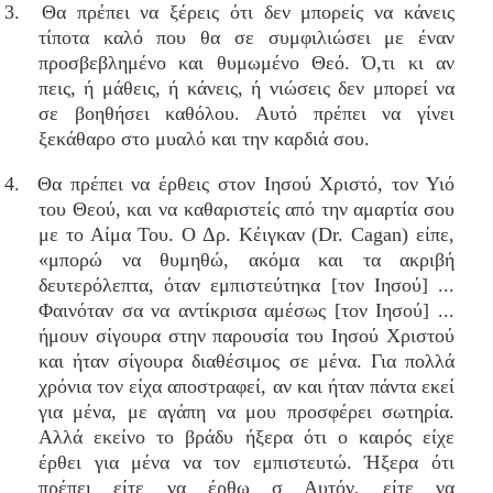
3. Θα πρέπει να ξέρεις ότι δεν μπορείς να κάνεις
τίποτα καλό που θα σε συμφιλιώσει με έναν
προσβεβλημένο και θυμωμένο Θεό. Ό,τι κι αν
πεις, ή μάθεις, ή κάνεις, ή νιώσεις δεν μπορεί να
σε βοηθήσει καθόλου. Αυτό πρέπει να γίνει
ξεκάθαρο στο μυαλό και την καρδιά σου.
4. Θα πρέπει να έρθεις στον Ιησού Χριστό, τον Υιό
του Θεού, και να καθαριστείς από την αμαρτία σου
με το Αίμα Του. Ο Δρ. Κέιγκαν (Dr. Cagan) είπε,
«μπορώ να θυμηθώ, ακόμα και τα ακριβή
δευτερόλεπτα, όταν εμπιστεύτηκα [τον Ιησού] ...
Φαινόταν σα να αντίκρισα αμέσως [τον Ιησού] ...
ήμουν σίγουρα στην παρουσία του Ιησού Χριστού
και ήταν σίγουρα διαθέσιμος σε μένα. Για πολλά
χρόνια τον είχα αποστραφεί, αν και ήταν πάντα εκεί
για μένα, με αγάπη να μου προσφέρει σωτηρία.
Αλλά εκείνο το βράδυ ήξερα ότι ο καιρός είχε
έρθει για μένα να τον εμπιστευτώ. Ήξερα ότι
πρέπει είτε να έρθω σ Αυτόν, είτε να