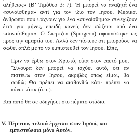
αλήθειας» (Β’ Τιμόθεο 3: 7). Ή μπορεί να αναζητά ένα
«συναίσθημα» αντί για τον ίδιο τον Ιησού. Μερικοί
άνθρωποι που ψάχνουν για ένα «συναίσθημα» συνεχίζουν
έτσι για μήνες, επειδή κανείς δεν σώζεται από ένα
«συναίσθημα». Ο Σπέρτζον (Spurgeon) αφυπνίστηκε ως
προς την αμαρτία του. Αλλά δεν πίστευε ότι μπορούσε να
σωθεί απλά με το να εμπιστευθεί τον Ιησού. Είπε,
Πριν να έρθω στον Χριστό, είπα στον εαυτό μου,
"Σίγουρα δεν μπορεί να ισχύει αυτό, ότι αν
πιστέψω στον Ιησού, ακριβώς όπως είμαι, θα
σωθώ; Θα πρέπει να αισθανθώ κάτι· πρέπει να
κάνω κάτι» (ό.π.).
Και αυτό θα σε οδηγήσει στο πέμπτο στάδιο.
V. Πέμπτον, τελικά έρχεσαι στον Ιησού, και
εμπιστεύεσαι μόνο Αυτόν.