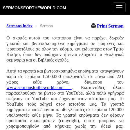
Toggl
SERMONSFORTHEWORLD.COM
navig
Print Sermon
Sermons Index
Sermon
Ο σκοπός αυτού του ιστοτόπου είναι να παρέχει δωρεάν
γραπτά και βιντεοσκοπημένα κηρύγματα σε ποιμένες και
ιεραποστόλους σε όλον τον κόσμο, και ειδικότερα στον Τρίτο
Κόσμο, όπου δεν υπάρχουν ή είναι ελάχιστα τα θεολογικά
σεμινάρια και οι Βιβλικές σχολές.
Αυτά τα γραπτά και βιντεοσκοπημένα κηρύγματα καταφτάνουν
τώρα σε περίπου 1.500.000 υπολογιστές σε πάνω από 221
χώρες κάθε χρόνο, διαμέσου του
www.sermonsfortheworld.com
. Εκατοντάδες άλλοι
παρακολουθούν τα βίντεο στο YouTube, αλλά πολύ γρήγορα
αφήνουν το YouTube και έρχονται στον ιστοτόπο μας. Το
YouTube τούς οδηγεί στον ιστοτόπο μας. Τα γραπτά
κηρύγματα προσφέρονται σε 46 γλώσσες σε περίπου 120.000
υπολογιστές κάθε μήνα. Τα γραπτά κηρύγματα δεν φέρουν
προστασία δικαιωμάτων (copyright), οπότε μπορούν να
χρησιμοποιηθούν από κήρυκες χωρίς την άδειά μας.