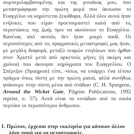
συμπεριλαμβανομένης και της γυναίκας μου, που
μεταστράφηκαν την πρώτη φορά που άκουσαν το
Ευαγγέλιο να κηρύττεται ξεκάθαρα. Αλλά όλοι αυτοί ήταν
ενήλικες που είχαν προετοιμαστεί καλά από τις
περιστάσεις της ζωής πριν να ακούσουν το Ευαγγέλιο.
Κανένας από αυτούς δεν ήταν μικρό παιδί. Οι
περισσότερες από τις πραγματικές μεταστροφές μας ήταν,
με μεγάλη διαφορά, μεταξύ νεαρών ενηλίκων που ήρθαν
στον Χριστό μετά από αρκετούς μήνες (ή ακόμη και
χρόνια) που άκουγαν κηρύγματα του Ευαγγελίου. Ο
Σπέρτζον (Spurgeon) είπε, «ίσως να υπάρχει ένα τέτοιο
πράγμα όπως πίστη με την πρώτη ματιά, αλλά συνήθως
φτάνουμε στην πίστη μέσα από στάδια» (C. H. Spurgeon,
Around the Wicket Gate
, Pilgrim Publications, 1992
reprint, σ. 57). Αυτά είναι τα «στάδια» από τα οποία
περνάνε οι περισσότεροι άνθρωποι.
I. Πρώτον, έρχεσαι στην εκκλησία για κάποιον άλλον
λόγο παρά για να μεταστραφείς.