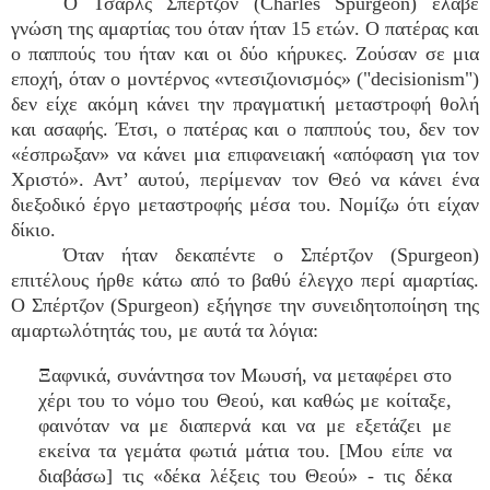
Ο Τσαρλς Σπέρτζον (Charles Spurgeon) έλαβε
γνώση της αμαρτίας του όταν ήταν 15 ετών. Ο πατέρας και
ο παππούς του ήταν και οι δύο κήρυκες. Ζούσαν σε μια
εποχή, όταν ο μοντέρνος «ντεσιζιονισμός» ("decisionism")
δεν είχε ακόμη κάνει την πραγματική μεταστροφή θολή
και ασαφής. Έτσι, ο πατέρας και ο παππούς του, δεν τον
«έσπρωξαν» να κάνει μια επιφανειακή «απόφαση για τον
Χριστό». Αντ’ αυτού, περίμεναν τον Θεό να κάνει ένα
διεξοδικό έργο μεταστροφής μέσα του. Νομίζω ότι είχαν
δίκιο.
Όταν ήταν δεκαπέντε ο Σπέρτζον (Spurgeon)
επιτέλους ήρθε κάτω από το βαθύ έλεγχο περί αμαρτίας.
Ο Σπέρτζον (Spurgeon) εξήγησε την συνειδητοποίηση της
αμαρτωλότητάς του, με αυτά τα λόγια:
Ξαφνικά, συνάντησα τον Μωυσή, να μεταφέρει στο
χέρι του το νόμο του Θεού, και καθώς με κοίταξε,
φαινόταν να με διαπερνά και να με εξετάζει με
εκείνα τα γεμάτα φωτιά μάτια του. [Μου είπε να
διαβάσω] τις «δέκα λέξεις του Θεού» - τις δέκα