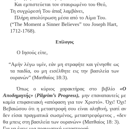
Και εμπιστεύεται τον σταυρωμένο του Θεό,
Τη συγχώρεσή Του άπαξ λαμβάνει,
Πλήρη απολύτρωση μέσα από το Αίμα Του.
(“The Moment a Sinner Believes” του Joseph Hart,
1712-1768).
Επίλογος
Ο Ιησούς είπε,
“Αμήν λέγω υμίν, εάν μη στραφήτε και γένησθε ως
τα παιδία, ου μη εισέλθητε εις την βασιλεία των
ουρανών” (Ματθαίος 18:3).
Όπως ο κύριος χαρακτήρας στο βιβλίο
«Ο
Αποδημητής»
(
Pilgrim’s Progress),
μην επαναπαυτείς με
καμία επιφανειακή «απόφαση για τον Χριστό». Όχι! Όχι!
Βεβαιώσου ότι η μεταστροφή σου είναι αληθινή, γιατί αν
δεν είσαι πραγματικά σωσμένος, μεταστρεφόμενος , «δεν
θα μπεις στη βασιλεία των ουρανών» (Ματθαίος 18: 3).
Για να έχεις μια πραγματική μεταστροφή