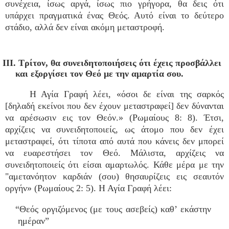
συνέχεια, ίσως αργά, ίσως πιο γρήγορα, θα δεις ότι
υπάρχει πραγματικά ένας Θεός. Αυτό είναι το δεύτερο
στάδιο, αλλά δεν είναι ακόμη μεταστροφή.
III. Τρίτον, θα συνειδητοποιήσεις ότι έχεις προσβάλλει
και εξοργίσει τον Θεό με την αμαρτία σου.
Η Αγία Γραφή λέει, «όσοι δε είναι της σαρκός
[δηλαδή εκείνοι που δεν έχουν μεταστραφεί] δεν δύνανται
να αρέσωσιν εις τον Θεόν.» (Ρωμαίους 8: 8). Έτσι,
αρχίζεις να συνειδητοποιείς, ως άτομο που δεν έχει
μεταστραφεί, ότι τίποτα από αυτά που κάνεις δεν μπορεί
να ευαρεστήσει τον Θεό. Μάλιστα, αρχίζεις να
συνειδητοποιείς ότι είσαι αμαρτωλός. Κάθε μέρα με την
"αμετανόητον καρδιάν (σου) θησαυρίζεις εις σεαυτόν
οργήν» (Ρωμαίους 2: 5). Η Αγία Γραφή λέει:
“Θεός οργιζόμενος (με τους ασεβείς) καθ’ εκάστην
ημέραν”