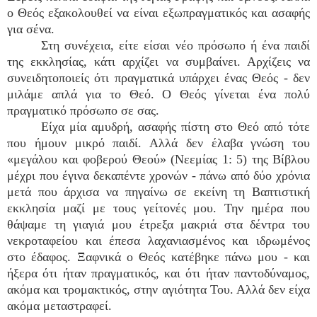
ο Θεός εξακολουθεί να είναι εξωπραγματικός και ασαφής
για σένα.
Στη συνέχεια, είτε είσαι νέο πρόσωπο ή ένα παιδί
της εκκλησίας, κάτι αρχίζει να συμβαίνει. Αρχίζεις να
συνειδητοποιείς ότι πραγματικά υπάρχει ένας Θεός - δεν
μιλάμε απλά για το Θεό. Ο Θεός γίνεται ένα πολύ
πραγματικό πρόσωπο σε σας.
Είχα μία αμυδρή, ασαφής πίστη στο Θεό από τότε
που ήμουν μικρό παιδί. Αλλά δεν έλαβα γνώση του
«μεγάλου και φοβερού Θεού» (Νεεμίας 1: 5) της Βίβλου
μέχρι που έγινα δεκαπέντε χρονών - πάνω από δύο χρόνια
μετά που άρχισα να πηγαίνω σε εκείνη τη Βαπτιστική
εκκλησία μαζί με τους γείτονές μου. Την ημέρα που
θάψαμε τη γιαγιά μου έτρεξα μακριά στα δέντρα του
νεκροταφείου και έπεσα λαχανιασμένος και ιδρωμένος
στο έδαφος. Ξαφνικά ο Θεός κατέβηκε πάνω μου - και
ήξερα ότι ήταν πραγματικός, και ότι ήταν παντοδύναμος,
ακόμα και τρομακτικός, στην αγιότητα Του. Αλλά δεν είχα
ακόμα μεταστραφεί.