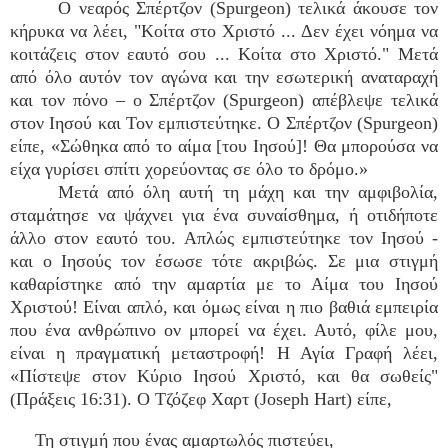
Ο νεαρός Σπέρτζον (Spurgeon) τελικά άκουσε τον
κήρυκα να λέει, "Κοίτα στο Χριστό ... Δεν έχει νόημα να
κοιτάζεις στον εαυτό σου ... Κοίτα στο Χριστό." Μετά
από όλο αυτόν τον αγώνα και την εσωτερική αναταραχή
και τον πόνο – ο Σπέρτζον (Spurgeon) απέβλεψε τελικά
στον Ιησού και Τον εμπιστεύτηκε. Ο Σπέρτζον (Spurgeon)
είπε, «Σώθηκα από το αίμα [του Ιησού]! Θα μπορούσα να
είχα γυρίσει σπίτι χορεύοντας σε όλο το δρόμο.»
Μετά από όλη αυτή τη μάχη και την αμφιβολία,
σταμάτησε να ψάχνει για ένα συναίσθημα, ή οτιδήποτε
άλλο στον εαυτό του. Απλώς εμπιστεύτηκε τον Ιησού -
και ο Ιησούς τον έσωσε τότε ακριβώς. Σε μια στιγμή
καθαρίστηκε από την αμαρτία με το Αίμα του Ιησού
Χριστού! Είναι απλό, και όμως είναι η πιο βαθιά εμπειρία
που ένα ανθρώπινο ον μπορεί να έχει. Αυτό, φίλε μου,
είναι η πραγματική μεταστροφή! Η Αγία Γραφή λέει,
«Πίστεψε στον Κύριο Ιησού Χριστό, και θα σωθείς"
(Πράξεις 16:31). Ο Τζόζεφ Χαρτ (Joseph Hart) είπε,
Τη στιγμή που ένας αμαρτωλός πιστεύει,