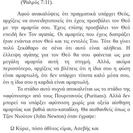
(Ψαλμός 7:11).
Αφού ανακαλύψεις ότι πραγματικά υπάρχει Θεός,
αρχίζεις να συνειδητοποιείς ότι έχεις προσβάλει τον Θεό
με την αμαρτία σου. Έχεις επίσης προσβάλει τον Θεό
επειδή δεν Τον αγαπάς. Οι αμαρτίες που έχεις διαπράξει
ήταν ενάντια στον Θεό και τις εντολές Του. Τότε θα γίνει
πολύ ξεκάθαρο σε σένα ότι αυτό είναι αλήθεια. Η
έλλειψη αγάπης για τον Θεό θα σου φαίνεται ως μια
μεγάλη αμαρτία αυτή τη στιγμή. Αλλά, ακόμα
περισσότερο, αρχίζεις να βλέπεις ότι η ίδια σου η φύση
είναι αμαρτωλή, ότι δεν υπάρχει τίποτα καλό μέσα σου,
ότι η ίδια σου η καρδιά είναι αμαρτωλή.
Το στάδιο αυτό συχνά αποκαλείται ως το στάδιο της
«αφύπνισης» από τους Πουριτανούς (Puritans). Αλλά δεν
μπορεί να υπάρξει αφύπνιση χωρίς μια οξεία αίσθηση
αμαρτίας και βαθιά αυτο-καταδίκη. Θα αισθανθείς όπως ο
Τζον Νιούτον (John Newton) όταν έγραψε:
Ω Κύριε, πόσο άθλιος είμαι, Ασεβής και