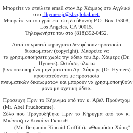
Μπορείτε να στείλετε email στον Δρ Χάιμερς στα Αγγλικά
στο
rlhymersjr@sbcglobal.net.
Μπορείτε να του γράψετε στη διεύθυνση P.O. Box 15308,
Los Angeles, CA 90015.
Τηλεφωνήστε του στο (818)352-0452.
Αυτά τα γραπτά κηρύγματα δεν φέρουν προστασία
δικαιωμάτων (copyright). Μπορείτε να
τα χρησιμοποιήσετε χωρίς την άδεια του Δρ. Χάιμερς (Dr.
Hymers). Ωστόσο, όλα τα
βιντεοσκοπημένα μηνύματα του Δρ. Χάιμερς (Dr. Hymers)
προστατεύονται με προστασία
πνευματικών δικαιωμάτων και μπορούν να χρησιμοποιηθούν
μόνο με σχετική άδεια.
Προσευχή Πριν το Κήρυγμα από τον κ. Άβελ Προύντχομ
(Mr. Abel Prudhomme).
Σόλο που Τραγουδήθηκε Πριν το Κήρυγμα από τον κ.
Μπένταζμιν Κινκάιντ Γκρίφιθ
(Mr. Benjamin Kincaid Griffith): «Θαυμάσια Χάρις“