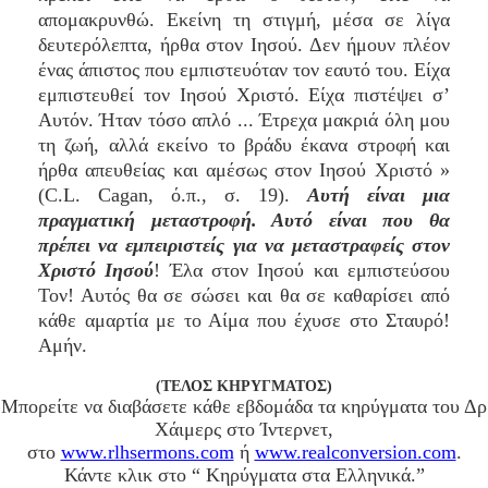
απομακρυνθώ. Εκείνη τη στιγμή, μέσα σε λίγα
δευτερόλεπτα, ήρθα στον Ιησού. Δεν ήμουν πλέον
ένας άπιστος που εμπιστευόταν τον εαυτό του. Είχα
εμπιστευθεί τον Ιησού Χριστό. Είχα πιστέψει σ’
Αυτόν. Ήταν τόσο απλό ... Έτρεχα μακριά όλη μου
τη ζωή, αλλά εκείνο το βράδυ έκανα στροφή και
ήρθα απευθείας και αμέσως στον Ιησού Χριστό »
(C.L. Cagan, ό.π., σ. 19).
Αυτή είναι μια
πραγματική μεταστροφή. Αυτό είναι που θα
πρέπει να εμπειριστείς για να μεταστραφείς στον
Χριστό Ιησού
! Έλα στον Ιησού και εμπιστεύσου
Τον! Αυτός θα σε σώσει και θα σε καθαρίσει από
κάθε αμαρτία με το Αίμα που έχυσε στο Σταυρό!
Αμήν.
(ΤΕΛΟΣ ΚΗΡΥΓΜΑΤΟΣ)
Μπορείτε να διαβάσετε κάθε εβδομάδα τα κηρύγματα του Δρ
Χάιμερς στο Ίντερνετ,
στο
www.rlhsermons.com
ή
www.realconversion.com
.
Κάντε κλικ στο “ Κηρύγματα στα Ελληνικά.”