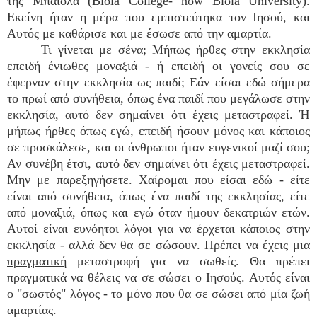
της Μπαιόλα (Biola College- now Biola University).
Εκείνη ήταν η μέρα που εμπιστεύτηκα τον Ιησού, και
Αυτός με καθάρισε και με έσωσε από την αμαρτία.
Τι γίνεται με σένα; Μήπως ήρθες στην εκκλησία
επειδή ένιωθες μοναξιά - ή επειδή οι γονείς σου σε
έφερναν στην εκκλησία ως παιδί; Εάν είσαι εδώ σήμερα
το πρωί από συνήθεια, όπως ένα παιδί που μεγάλωσε στην
εκκλησία, αυτό δεν σημαίνει ότι έχεις μεταστραφεί. Ή
μήπως ήρθες όπως εγώ, επειδή ήσουν μόνος και κάποιος
σε προσκάλεσε, και οι άνθρωποι ήταν ευγενικοί μαζί σου;
Αν συνέβη έτσι, αυτό δεν σημαίνει ότι έχεις μεταστραφεί.
Μην με παρεξηγήσετε. Χαίρομαι που είσαι εδώ - είτε
είναι από συνήθεια, όπως ένα παιδί της εκκλησίας, είτε
από μοναξιά, όπως και εγώ όταν ήμουν δεκατριών ετών.
Αυτοί είναι ευνόητοι λόγοι για να έρχεται κάποιος στην
εκκλησία - αλλά δεν θα σε σώσουν. Πρέπει να έχεις μια
πραγματική
μεταστροφή για να σωθείς. Θα πρέπει
πραγματικά να θέλεις να σε σώσει ο Ιησούς. Αυτός είναι
ο "σωστός" λόγος - το μόνο που θα σε σώσει από μία ζωή
αμαρτίας.