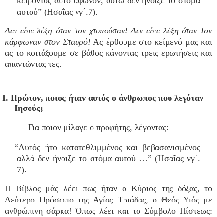
κειρόντος αυτό άφωνον, ούτω δεν ήνοιξε το στόμα
αυτού” (Ησαΐας νγ΄.7).
Δεν είπε λέξη όταν Τον χτυπούσαν! Δεν είπε λέξη όταν Τον
κάρφωναν στον Σταυρό!
Ας έρθουμε στο κείμενό μας και
ας το κοιτάξουμε σε βάθος κάνοντας τρεις ερωτήσεις και
απαντώντας τες.
I. Πρώτον, ποιος ήταν αυτός ο άνθρωπος που λεγόταν
Ιησούς;
Για ποιον μίλαγε ο προφήτης, λέγοντας:
“Αυτός ήτο κατατεθλιμμένος και βεβασανισμένος
αλλά δεν ήνοιξε το στόμα αυτού …” (Ησαΐας νγ΄.
7).
Η Βίβλος μάς λέει πως ήταν ο Κύριος της δόξας, το
Δεύτερο Πρόσωπο της Αγίας Τριάδας, ο Θεός Υιός με
ανθρώπινη σάρκα! Όπως λέει και το Σύμβολο Πίστεως: