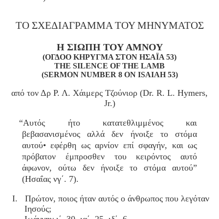
ΤΟ ΣΧΕΔΙΑΓΡΑΜΜΑ ΤΟΥ ΜΗΝΥΜΑΤΟΣ
Η ΣΙΩΠΗ ΤΟΥ ΑΜΝΟΥ
(ΟΓΔΟΟ ΚΗΡΥΓΜΑ ΣΤΟΝ ΗΣΑΪΑ 53)
THE SILENCE OF THE LAMB
(SERMON NUMBER 8 ON ISAIAH 53)
από τον Δρ Ρ. Λ. Χάιμερς Τζούνιορ (Dr. R. L. Hymers,
Jr.)
“Αυτός ήτο κατατεθλιμμένος και
βεβασανισμένος αλλά δεν ήνοιξε το στόμα
αυτού• εφέρθη ως αρνίον επί σφαγήν, και ως
πρόβατον έμπροσθεν του κειρόντος αυτό
άφωνον, ούτω δεν ήνοιξε το στόμα αυτού”
(Ησαΐας νγ΄. 7).
I. Πρώτον, ποιος ήταν αυτός ο άνθρωπος που λεγόταν
Ιησούς;