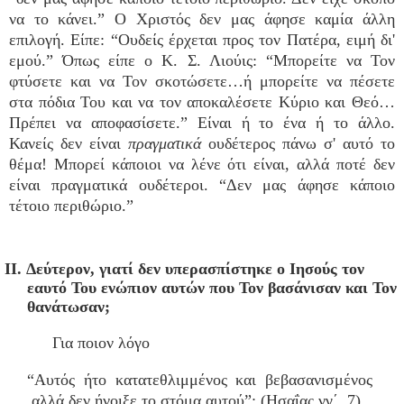
να το κάνει.” Ο Χριστός δεν μας άφησε καμία άλλη
επιλογή. Είπε: “Ουδείς έρχεται προς τον Πατέρα, ειμή δι'
εμού.” Όπως είπε ο Κ. Σ. Λιούις: “Μπορείτε να Τον
φτύσετε και να Τον σκοτώσετε…ή μπορείτε να πέσετε
στα πόδια Του και να τον αποκαλέσετε Κύριο και Θεό…
Πρέπει να αποφασίσετε.” Είναι ή το ένα ή το άλλο.
Κανείς δεν είναι
πραγματικά
ουδέτερος πάνω σ' αυτό το
θέμα! Μπορεί κάποιοι να λένε ότι είναι, αλλά ποτέ δεν
είναι πραγματικά ουδέτεροι. “Δεν μας άφησε κάποιο
τέτοιο περιθώριο.”
II. Δεύτερον, γιατί δεν υπερασπίστηκε ο Ιησούς τον
εαυτό Του ενώπιον αυτών που Τον βασάνισαν και Τον
θανάτωσαν;
Για ποιον λόγο
“Αυτός ήτο κατατεθλιμμένος και βεβασανισμένος
αλλά δεν ήνοιξε το στόμα αυτού”; (Ησαΐας νγ΄. 7).