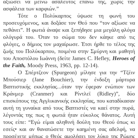
αξιώσει να μείνω ασάλευτος επάνω της, χωρίς την
ασφάλεια των καρφιών.”
Τότε ο Πολύκαρπος ύψωσε τη φωνή του
προσευχόμενος, και δοξάσε τον Θεό που “τον αξίωσε να
πεθάνει”. Η φωτιά άναψε και ξεπήδησε μια μεγάλη φλόγα
ολόγυρά του. Όταν το σώμα του δεν κάηκε από τις
φλόγες, ο δήμιος τον μαχαίρωσε. Έτσι ήρθε το τέλος της
ζωής του Πολύκαρπου, ποιμένα στην Σμύρνη και μαθητή
του Αποστόλου Ιωάννη (δείτε James C. Hefley,
Heroes of
the Faith,
Moody Press, 1963, pp. 12-14).
Ο Σπέρτζεον (Spurgeon) μίλησε για την “Τζέιν
Μπούσιερ (Jane Bouchier), την ένδοξη μάρτυρα
Βαπτιστικής εκκλησίας...όταν την έφεραν ενώπιον των
Κράνμερ (Cranmer) και Ρίντλεϊ (Ridley)”, δύο
επισκόπους της Αγγλικανικής εκκλησίας, που καταδίκασαν
αυτή τη γυναίκα από τους Βαπτιστές να καεί στην πυρά,
λέγοντάς της πως η φωτιά ήταν εύκολος θάνατος. Αυτή
τους είπε: “Εγώ είμαι αληθινή δούλη του Θεού όπως κι
εσείς• και αν θανατώσετε την καημένη σας αδελφή, να
προσέχετε μήπως ο Θεός αμολήσει τον λύκο της Ρώμης