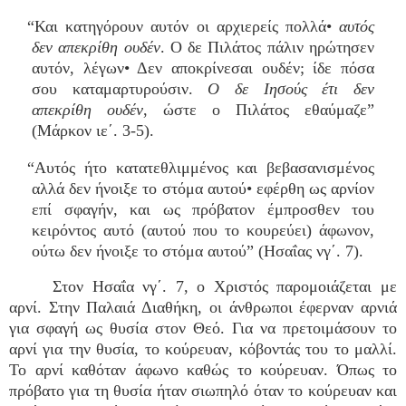
“Και κατηγόρουν αυτόν οι αρχιερείς πολλά•
αυτός
δεν απεκρίθη ουδέν
. Ο δε Πιλάτος πάλιν ηρώτησεν
αυτόν, λέγων• Δεν αποκρίνεσαι ουδέν; ίδε πόσα
σου καταμαρτυρούσιν.
Ο δε Ιησούς έτι δεν
απεκρίθη ουδέν
, ώστε ο Πιλάτος εθαύμαζε”
(Μάρκον ιε΄. 3-5).
“Αυτός ήτο κατατεθλιμμένος και βεβασανισμένος
αλλά δεν ήνοιξε το στόμα αυτού• εφέρθη ως αρνίον
επί σφαγήν, και ως πρόβατον έμπροσθεν του
κειρόντος αυτό (αυτού που το κουρεύει) άφωνον,
ούτω δεν ήνοιξε το στόμα αυτού” (Ησαΐας νγ΄. 7).
Στον Ησαΐα νγ΄. 7, ο Χριστός παρομοιάζεται με
αρνί. Στην Παλαιά Διαθήκη, οι άνθρωποι έφερναν αρνιά
για σφαγή ως θυσία στον Θεό. Για να πρετοιμάσουν το
αρνί για την θυσία, το κούρευαν, κόβοντάς του το μαλλί.
Το αρνί καθόταν άφωνο καθώς το κούρευαν. Όπως το
πρόβατο για τη θυσία ήταν σιωπηλό όταν το κούρευαν και