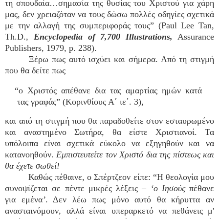
τη σπουδαία…σημασία της θυσίας του Χριστού για χάρη
μας, δεν χρειαζόταν να τους δώσω πολλές οδηγίες σχετικά
με την αλλαγή της συμπεριφοράς τους” (Paul Lee Tan,
Th.D.,
Encyclopedia of 7,700 Illustrations,
Assurance
Publishers, 1979, p. 238).
Ξέρω πως αυτό ισχύει και σήμερα. Από τη στιγμή
που θα δείτε πως
“ο Χριστός απέθανε δια τας αμαρτίας ημών κατά
τας γραφάς” (Κορινθίους Α΄ ιε΄. 3),
και από τη στιγμή που θα παραδοθείτε στον εσταυρωμένο
και αναστημένο Σωτήρα, θα είστε Χριστιανοί. Τα
υπόλοιπα είναι σχετικά εύκολο να εξηγηθούν και να
κατανοηθούν.
Εμπιστευτείτε τον Χριστό δια της πίστεως και
θα έχετε σωθεί!
Καθώς πέθαινε, ο Σπέρτζεον είπε: “Η θεολογία μου
συνοψίζεται σε πέντε μικρές λέξεις –
‘ο Ιησούς
πέθανε
για εμένα
’
. Δεν λέω πως μόνο αυτό θα κήρυττα αν
ανασταινόμουν, αλλά είναι υπεραρκετό να πεθάνεις μ'