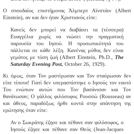
Ο σπουδαίος επιστήμονας Άλμπερτ Αϊνστάιν (Albert
Einstein), αν και δεν ήταν Χριστιανός είπε:
Κανείς δεν μπορεί να διαβάσει τα (τέσσερα)
Ευαγγέλια χωρίς να νιώσει την πραγματική
παρουσία του Ιησού. Η προσωπικότητά του
πάλλεται σε κάθε λέξη. Κανένας μύθος δεν είναι
γεμάτος με τόση ζωή (Albert Einstein, Ph.D.,
The
Saturday Evening Post,
October 26, 1929).
Κι όμως, όταν Τον μαστίγωσαν και Τον σταύρωσαν δεν
είπε τίποτα! Γιατί δεν υπερασπίστηκε ο Ιησούς τον εαυτό
Του ενώπιον αυτών που Τον βασάνισαν και Τον
θανάτωσαν; Ο γάλλος φιλόσοφος Ρουσσώ (Rousseau) αν
και άθεος, παραδόξως ήρθε κοντά στην απάντηση της
ερώτησης όταν είπε:
Αν ο Σωκράτης έζησε και πέθανε σαν φιλόσοφος, ο
Ιησούς έζησε και πέθανε σαν Θεός (Jean-Jacques