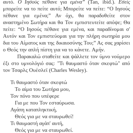
αυτό.
Ο Ιησούς
πέθανε για
εμένα”
(Tan, ibid.).
Εσείς
μπορείτε να το πείτε αυτό; Μπορείτε να πείτε: “Ο Ιησούς
πέθανε για εμένα;” Αν όχι, θα παραδοθείτε στον
αναστημένο Σωτήρα και θα Τον εμπιστευτείτε απόψε; Θα
πείτε: “Ο Ιησούς πέθανε για εμένα, και παραδίνομαι σ'
Αυτόν και Τον εμπιστεύομαι για την πλήρη σωτηρία μου
δια του Αίματος και της δικαιοσύνης Του;” Ας σας χαρίσει
ο Θεός την απλή πίστη για να το κάνετε. Αμήν.
Παρακαλώ σταθείτε και ψάλλετε τον ύμνο νούμερο
έξι στο υμνολόγιό σας: "Τι θαυμαστό όταν σκεφτώ" από
τον Τσαρλς Ουέσλεϊ (Charles Wesley).
Τι θαυμαστό όταν σκεφτώ
Το αίμα του Σωτήρα μου,
Τον πόνο που υπέφερε
Για με που Τον εσταύρωσα.
Αγάπη καταπληκτική,
Θεός για με να σταυρωθεί!
Τι θαυμαστή αγάπ' αυτή,
Θεός για με να σταυρωθεί.