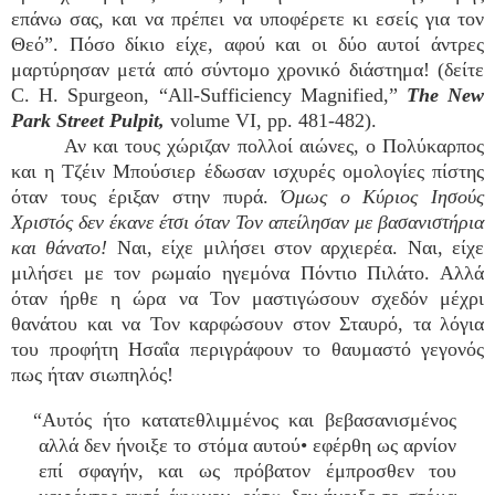
επάνω σας, και να πρέπει να υποφέρετε κι εσείς για τον
Θεό”. Πόσο δίκιο είχε, αφού και οι δύο αυτοί άντρες
μαρτύρησαν μετά από σύντομο χρονικό διάστημα! (δείτε
C. H. Spurgeon, “All-Sufficiency Magnified,”
The New
Park Street Pulpit,
volume VI, pp. 481-482).
Αν και τους χώριζαν πολλοί αιώνες, ο Πολύκαρπος
και η Τζέιν Μπούσιερ έδωσαν ισχυρές ομολογίες πίστης
όταν τους έριξαν στην πυρά.
Όμως ο Κύριος Ιησούς
Χριστός δεν έκανε έτσι όταν Τον απείλησαν με βασανιστήρια
και θάνατο!
Ναι, είχε μιλήσει στον αρχιερέα. Ναι, είχε
μιλήσει με τον ρωμαίο ηγεμόνα Πόντιο Πιλάτο. Αλλά
όταν ήρθε η ώρα να Τον μαστιγώσουν σχεδόν μέχρι
θανάτου και να Τον καρφώσουν στον Σταυρό, τα λόγια
του προφήτη Ησαΐα περιγράφουν το θαυμαστό γεγονός
πως ήταν σιωπηλός!
“Αυτός ήτο κατατεθλιμμένος και βεβασανισμένος
αλλά δεν ήνοιξε το στόμα αυτού• εφέρθη ως αρνίον
επί σφαγήν, και ως πρόβατον έμπροσθεν του