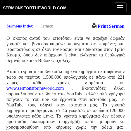
Toggl
SERMONSFORTHEWORLD.COM
navig
Print Sermon
Sermons Index
Sermon
Ο σκοπός αυτού του ιστοτόπου είναι να παρέχει δωρεάν
γραπτά και βιντεοσκοπημένα κηρύγματα σε ποιμένες και
ιεραποστόλους σε όλον τον κόσμο, και ειδικότερα στον Τρίτο
Κόσμο, όπου δεν υπάρχουν ή είναι ελάχιστα τα θεολογικά
σεμινάρια και οι Βιβλικές σχολές.
Αυτά τα γραπτά και βιντεοσκοπημένα κηρύγματα καταφτάνουν
τώρα σε περίπου 1.500.000 υπολογιστές σε πάνω από 221
χώρες κάθε χρόνο, διαμέσου του
www.sermonsfortheworld.com
. Εκατοντάδες άλλοι
παρακολουθούν τα βίντεο στο YouTube, αλλά πολύ γρήγορα
αφήνουν το YouTube και έρχονται στον ιστοτόπο μας. Το
YouTube τούς οδηγεί στον ιστοτόπο μας. Τα γραπτά
κηρύγματα προσφέρονται σε 46 γλώσσες σε περίπου 120.000
υπολογιστές κάθε μήνα. Τα γραπτά κηρύγματα δεν φέρουν
προστασία δικαιωμάτων (copyright), οπότε μπορούν να
χρησιμοποιηθούν από κήρυκες χωρίς την άδειά μας.