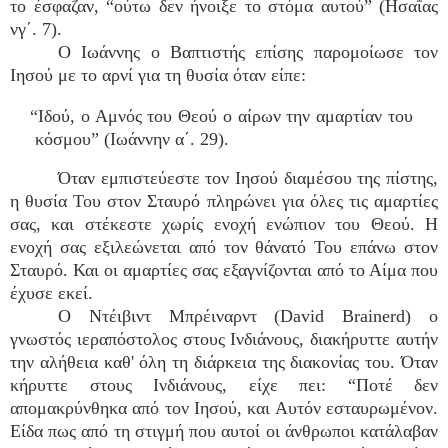
το έσφαζαν, “ούτω δεν ήνοιξε το στόμα αυτού” (Ησαΐας
νγ΄. 7).
Ο Ιωάννης ο Βαπτιστής επίσης παρομοίωσε τον
Ιησού με το αρνί για τη θυσία όταν είπε:
“Ιδού, ο Αμνός του Θεού ο αίρων την αμαρτίαν του
κόσμου” (Ιωάννην α΄. 29).
Όταν εμπιστεύεστε τον Ιησού διαμέσου της πίστης,
η θυσία Του στον Σταυρό πληρώνει για όλες τις αμαρτίες
σας, και στέκεστε χωρίς ενοχή ενώπιον του Θεού. Η
ενοχή σας εξιλεώνεται από τον θάνατό Του επάνω στον
Σταυρό. Και οι αμαρτίες σας εξαγνίζονται από το Αίμα που
έχυσε εκεί.
Ο Ντέιβιντ Μπρέιναρντ (David Brainerd) ο
γνωστός ιεραπόστολος στους Ινδιάνους, διακήρυττε αυτήν
την αλήθεια καθ' όλη τη διάρκεια της διακονίας του. Όταν
κήρυττε στους Ινδιάνους, είχε πει: “Ποτέ δεν
απομακρύνθηκα από τον Ιησού, και Αυτόν εσταυρωμένον.
Είδα πως από τη στιγμή που αυτοί οι άνθρωποι κατάλαβαν