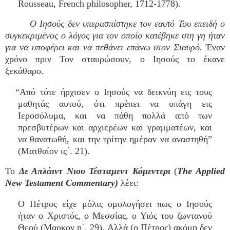
Rousseau, French philosopher, 1712-1778).
Ο Ιησούς δεν υπερασπίστηκε τον εαυτό Του επειδή ο
συγκεκριμένος ο λόγος για τον οποίο κατέβηκε στη γη ήταν
για να υποφέρει και να πεθάνει επάνω στον Σταυρό.
Έναν
χρόνο πριν Τον σταυρώσουν, ο Ιησούς το έκανε
ξεκάθαρο.
“Από τότε ήρχισεν ο Ιησούς να δεικνύη εις τους
μαθητάς αυτού, ότι πρέπει να υπάγη εις
Ιεροσόλυμα, και να πάθη πολλά από των
πρεσβυτέρων και αρχιερέων και γραμματέων, και
να θανατωθή, και την τρίτην ημέραν να αναστηθή”
(Ματθαίον ις΄. 21).
Το
Δε Απλάιντ Νιου Τέσταμεντ Κόμεντερι
(
The Applied
New Testament Commentary)
λέει:
Ο Πέτρος είχε μόλις ομολογήσει πως ο Ιησούς
ήταν ο Χριστός, ο Μεσσίας, ο Υιός του ζωντανού
Θεού (Μαρκον η΄. 29). Αλλά (ο Πέτρος) ακόμη δεν