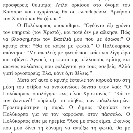
προσφέρεις θυμίαμα; Απλά ορκίσου στο όνομα του
Καίσαρα και ευχαρίστως θα σε ελευθερώσω. Αρνήσου
τον Χριστό και θα ζήσεις.”
Ο Πολύκαρπος αποκρίθηκε: “Ογδόντα έξι χρόνια
τον υπηρετώ (τον Χριστό), και ποτέ δεν με αδίκησε. Πώς
να βλασφημήσω τον Βασιλιά μου που με έσωσε;” Ο
κριτής είπε: “Θα σε κάψω με φωτιά.” Ο Πολύκαρπος
απάντησε: “Με απειλείς με φωτιά που καίει για λίγη ώρα
και σβήνει. Αγνοείς τη φωτιά της μέλλουσας κρίσης και
αιωνίας κολάσεως που φυλάγεται για τους ασεβείς; Αλλά
γιατί αργοπορείς; Έλα, κάνε ό,τι θέλεις.”
Μετά απ' αυτό ο κριτής έστειλε τον κήρυκά του στη
μέση του στίβου να ανακοινώσει δυνατά στον λαό: “Ο
Πολύκαρπος ομολόγησε πως είναι Χριστιανός!” “Κάψτε
τον ζωντανό!” ούρλιαξε το πλήθος των ειδωλολατρών.
Προετοιμάστηκε η πυρά. Ο δήμιος πλησίασε τον
Πολύκαρπο για να τον καρφώσει στον πάσσαλο. Ο
Πολύκαρπος είπε με ηρεμία: “Άσε με όπως είμαι. Εκείνος
που μου δίνει τη δύναμη να αντέξω τη φωτιά, θα με