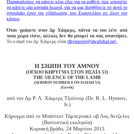
Παρακαλούμε να κάνετε κλικ εδώ για να μάθετε πώς μπορείτε
να κάνετε μία μηνιαία δωρεά, για να μας βοηθήσετε σε αυτό το
σπουδαίο έργο της εξάπλωσης του Ευαγγελίου σε όλον τον
κόσμο
.
Όταν γράφετε στον Δρ Χάιμερς, πάντα να του λέτε από
ποια χώρα είστε, αλλιώς δεν θα μπορεί να σας απαντήσει.
Το e-mail του Δρ Χάιμερς είναι
rlhymersjr@sbcglobal.net
.
Η ΣΙΩΠΗ ΤΟΥ ΑΜΝΟΥ
(ΟΓΔΟΟ ΚΗΡΥΓΜΑ ΣΤΟΝ ΗΣΑΪΑ 53)
THE SILENCE OF THE LAMB
(SERMON NUMBER 8 ON ISAIAH 53)
(Greek)
από τον Δρ Ρ. Λ. Χάιμερς Τζούνιορ (Dr. R. L. Hymers,
Jr.)
Κήρυγμα από το Μπάπτιστ Τάμπερνακλ οβ Λος Άντζελες
(Βαπτιστική εκκλησία)
Κυριακή βράδυ, 24 Μαρτίου 2013