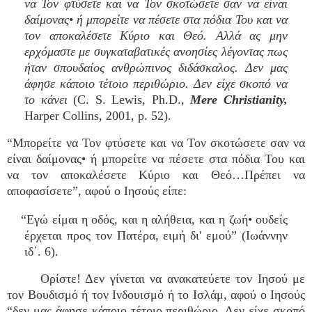
να Τον φτύσετε και να Τον σκοτώσετε σαν να είναι
δαίμονας• ή μπορείτε να πέσετε στα πόδια Του και να
τον αποκαλέσετε Κύριο και Θεό. Αλλά ας μην
ερχόμαστε με συγκαταβατικές ανοησίες λέγοντας πως
ήταν σπουδαίος ανθρώπινος διδάσκαλος. Δεν μας
άφησε κάποιο τέτοιο περιθώριο. Δεν είχε σκοπό να
το κάνει
(C. S. Lewis, Ph.D.,
Mere Christianity,
Harper Collins, 2001, p. 52).
“Μπορείτε να Τον φτύσετε και να Τον σκοτώσετε σαν να
είναι δαίμονας• ή μπορείτε να πέσετε στα πόδια Του και
να τον αποκαλέσετε Κύριο και Θεό…Πρέπει να
αποφασίσετε”, αφού ο Ιησούς είπε:
“Εγώ είμαι η οδός, και η αλήθεια, και η ζωή• ουδείς
έρχεται προς τον Πατέρα, ειμή δι' εμού” (Ιωάννην
ιδ΄. 6).
Ορίστε! Δεν γίνεται να ανακατεύετε τον Ιησού με
τον Βουδισμό ή τον Ινδουισμό ή το Ισλάμ, αφού ο Ιησούς
“δεν μας άφησε κάποιο τέτοιο περιθώριο. Δεν είχε σκοπό