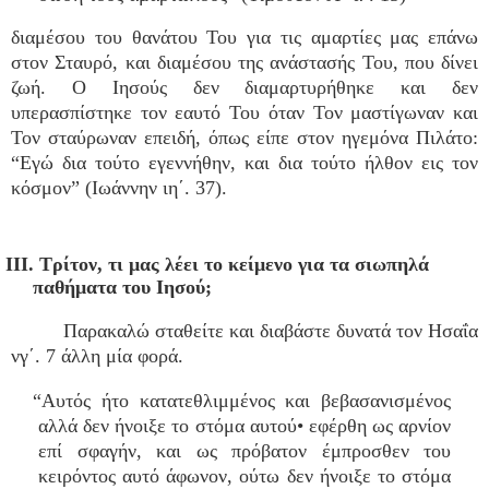
διαμέσου του θανάτου Του για τις αμαρτίες μας επάνω
στον Σταυρό, και διαμέσου της ανάστασής Του, που δίνει
ζωή. Ο Ιησούς δεν διαμαρτυρήθηκε και δεν
υπερασπίστηκε τον εαυτό Του όταν Τον μαστίγωναν και
Τον σταύρωναν επειδή, όπως είπε στον ηγεμόνα Πιλάτο:
“Εγώ δια τούτο εγεννήθην, και δια τούτο ήλθον εις τον
κόσμον” (Ιωάννην ιη΄. 37).
III. Τρίτον, τι μας λέει το κείμενο για τα σιωπηλά
παθήματα του Ιησού;
Παρακαλώ σταθείτε και διαβάστε δυνατά τον Ησαΐα
νγ΄. 7 άλλη μία φορά.
“Αυτός ήτο κατατεθλιμμένος και βεβασανισμένος
αλλά δεν ήνοιξε το στόμα αυτού• εφέρθη ως αρνίον
επί σφαγήν, και ως πρόβατον έμπροσθεν του
κειρόντος αυτό άφωνον, ούτω δεν ήνοιξε το στόμα