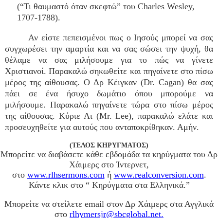
(“Τι θαυμαστό όταν σκεφτώ” του Charles Wesley,
1707-1788).
Αν είστε πεπεισμένοι πως ο Ιησούς μπορεί να σας
συγχωρέσει την αμαρτία και να σας σώσει την ψυχή, θα
θέλαμε να σας μιλήσουμε για το πώς να γίνετε
Χριστιανοί. Παρακαλώ σηκωθείτε και πηγαίνετε στο πίσω
μέρος της αίθουσας. Ο Δρ Κέιγκαν (Dr. Cagan) θα σας
πάει σε ένα ήσυχο δωμάτιο όπου μπορούμε να
μιλήσουμε. Παρακαλώ πηγαίνετε τώρα στο πίσω μέρος
της αίθουσας. Κύριε Λι (Mr. Lee), παρακαλώ ελάτε και
προσευχηθείτε για αυτούς που ανταποκρίθηκαν. Αμήν.
(ΤΕΛΟΣ ΚΗΡΥΓΜΑΤΟΣ)
Μπορείτε να διαβάσετε κάθε εβδομάδα τα κηρύγματα του Δρ
Χάιμερς στο Ίντερνετ,
στο
www.rlhsermons.com
ή
www.realconversion.com
.
Κάντε κλικ στο “ Κηρύγματα στα Ελληνικά.”
Μπορείτε να στείλετε email στον Δρ Χάιμερς στα Αγγλικά
στο
rlhymersjr@sbcglobal.net.