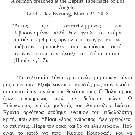
A sermon preached at the Baptist Tabernacle of Los
Angeles
Lord’s Day Evening, March 24, 2013
“Αυτός ήτο κατατεθλιμμένος και
βεβασανισμένος αλλά δεν ήνοιξε το στόμα
αυτού• εφέρθη ως αρνίον επί σφαγήν, και ως
πρόβατον έμπροσθεν του κειρόντος αυτό
άφωνον, ούτω δεν ήνοιξε το στόμα αυτού”
(Ησαΐας νγ΄. 7).
Τα τελευταία λόγια χριστιανών μαρτύρων πάντα
μας εμπνέουν. Εξυψώνονται οι καρδιές μας όταν ακούμε
αυτά που είπαν την ώρα του θανάτου τους. Ο Πολύκαρπος
ήταν ιεροκήρυκας κατά τον δεύτερο αιώνα. Ο
Πολύκαρπος υπήρξε μαθητής του Απoστόλου Ιωάννη.
Χρόνια αργότερα στάθηκε ενώπιον του ειδωλολάτρη
κριτή, που είπε: “Είσαι γέρος άνθρωπος. Δεν χρειάζεται
να πεθάνεις...Πάρε τον όρκο και θα σε ελευθερώσω. Πού
είναι το κακό να πεις ‘Κύριος Καίσαρας’, και να