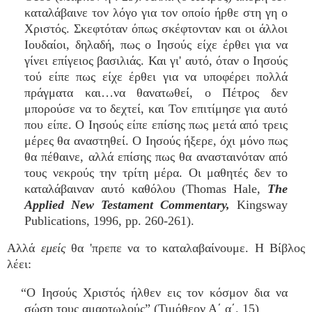
καταλάβαινε τον λόγο για τον οποίο ήρθε στη γη ο
Χριστός. Σκεφτόταν όπως σκέφτονταν και οι άλλοι
Ιουδαίοι, δηλαδή, πως ο Ιησούς είχε έρθει για να
γίνει επίγειος βασιλιάς. Και γι' αυτό, όταν ο Ιησούς
τού είπε πως είχε έρθει για να υποφέρει πολλά
πράγματα και…να θανατωθεί, ο Πέτρος δεν
μπορούσε να το δεχτεί, και Τον επιτίμησε για αυτό
που είπε. Ο Ιησούς είπε επίσης πως μετά από τρεις
μέρες θα αναστηθεί. Ο Ιησούς ήξερε, όχι μόνο πως
θα πέθαινε, αλλά επίσης πως θα ανασταινόταν από
τους νεκρούς την τρίτη μέρα. Οι μαθητές δεν το
καταλάβαιναν αυτό καθόλου (Thomas Hale,
The
Applied New Testament Commentary,
Kingsway
Publications, 1996, pp. 260-261).
Αλλά
εμείς
θα 'πρεπε να το καταλαβαίνουμε. Η Βίβλος
λέει:
“Ο Ιησούς Χριστός ήλθεν εις τον κόσμον δια να
σώση τους αμαρτωλούς” (Τιμόθεον Α΄ α΄. 15)