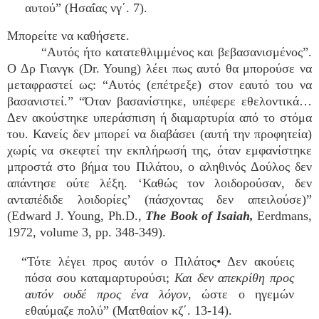
αυτού” (Ησαΐας νγ΄. 7).
Μπορείτε να καθήσετε.
“Αυτός ήτο κατατεθλιμμένος και βεβασανισμένος”.
Ο Δρ Γιανγκ (Dr. Young) λέει πως αυτό θα μπορούσε να
μεταφραστεί ως: “Αυτός (επέτρεξε) στον εαυτό του να
βασανιστεί.” “Όταν βασανίστηκε, υπέφερε εθελοντικά…
Δεν ακούστηκε υπεράσπιση ή διαμαρτυρία από το στόμα
του. Κανείς δεν μπορεί να διαβάσει (αυτή την προφητεία)
χωρίς να σκεφτεί την εκπλήρωσή της, όταν εμφανίστηκε
μπροστά στο βήμα του Πιλάτου, ο αληθινός Δούλος δεν
απάντησε ούτε λέξη. ‘Καθώς τον λοιδορούσαν, δεν
ανταπέδιδε λοιδορίες’ (πάσχοντας δεν απειλούσε)”
(Edward J. Young, Ph.D.,
The Book of Isaiah,
Eerdmans,
1972, volume 3, pp. 348-349).
“Τότε λέγει προς αυτόν ο Πιλάτος• Δεν ακούεις
πόσα σου καταμαρτυρούσι;
Και δεν απεκρίθη προς
αυτόν ουδέ προς ένα λόγον
, ώστε ο ηγεμών
εθαύμαζε πολύ” (Ματθαίον κζ΄. 13-14).