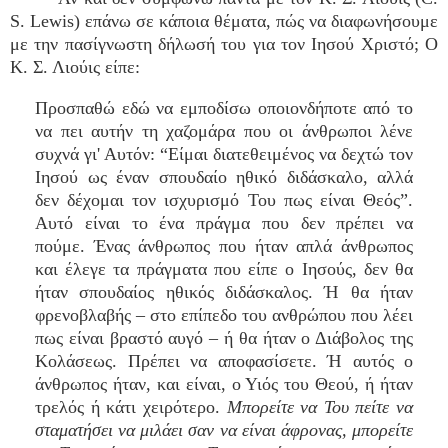
S. Lewis) επάνω σε κάποια θέματα, πώς να διαφωνήσουμε
με την πασίγνωστη δήλωσή του για τον Ιησού Χριστό; Ο
Κ. Σ. Λιούις είπε:
Προσπαθώ εδώ να εμποδίσω οποιονδήποτε από το
να πει αυτήν τη χαζομάρα που οι άνθρωποι λένε
συχνά γι' Αυτόν: “Είμαι διατεθειμένος να δεχτώ τον
Ιησού ως έναν σπουδαίο ηθικό διδάσκαλο, αλλά
δεν δέχομαι τον ισχυρισμό Του πως είναι Θεός”.
Αυτό είναι το ένα πράγμα που δεν πρέπει να
πούμε. Ένας άνθρωπος που ήταν απλά άνθρωπος
και έλεγε τα πράγματα που είπε ο Ιησούς, δεν θα
ήταν σπουδαίος ηθικός διδάσκαλος. Ή θα ήταν
φρενοβλαβής – στο επίπεδο του ανθρώπου που λέει
πως είναι βραστό αυγό – ή θα ήταν ο Διάβολος της
Κολάσεως. Πρέπει να αποφασίσετε. Ή αυτός ο
άνθρωπος ήταν, και είναι, ο Υιός του Θεού, ή ήταν
τρελός ή κάτι χειρότερο.
Μπορείτε να Του πείτε να
σταματήσει να μιλάει σαν να είναι άφρονας, μπορείτε