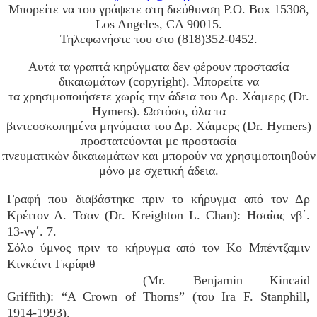
Μπορείτε να του γράψετε στη διεύθυνση P.O. Box 15308,
Los Angeles, CA 90015.
Τηλεφωνήστε του στο (818)352-0452.
Αυτά τα γραπτά κηρύγματα δεν φέρουν προστασία
δικαιωμάτων (copyright). Μπορείτε να
τα χρησιμοποιήσετε χωρίς την άδεια του Δρ. Χάιμερς (Dr.
Hymers). Ωστόσο, όλα τα
βιντεοσκοπημένα μηνύματα του Δρ. Χάιμερς (Dr. Hymers)
προστατεύονται με προστασία
πνευματικών δικαιωμάτων και μπορούν να χρησιμοποιηθούν
μόνο με σχετική άδεια.
Γραφή που διαβάστηκε πριν το κήρυγμα από τον Δρ
Κρέιτον Λ. Τσαν (Dr. Kreighton L. Chan): Ησαΐας νβ΄.
13-νγ΄. 7.
Σόλο ύμνος πριν το κήρυγμα από τον Κο Μπέντζαμιν
Κινκέιντ Γκρίφιθ
(Mr. Benjamin Kincaid
Griffith): “A Crown of Thorns” (του Ira F. Stanphill,
1914-1993).