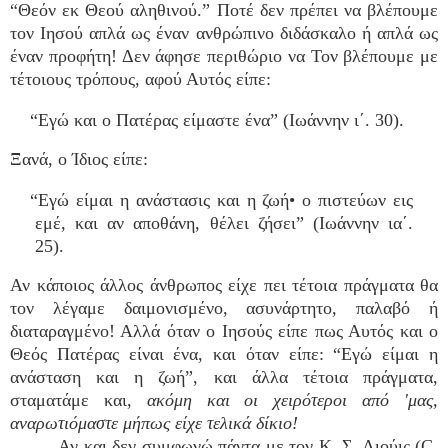
“Θεόν εκ Θεού αληθινού.” Ποτέ δεν πρέπει να βλέπουμε
τον Ιησού απλά ως έναν ανθρώπινο διδάσκαλο ή απλά ως
έναν προφήτη! Δεν άφησε περιθώριο να Τον βλέπουμε με
τέτοιους τρόπους, αφού Αυτός είπε:
“Εγώ και ο Πατέρας είμαστε ένα” (Ιωάννην ι΄. 30).
Ξανά, ο Ίδιος είπε:
“Εγώ είμαι η ανάστασις και η ζωή• ο πιστεύων εις
εμέ, και αν αποθάνη, θέλει ζήσει” (Ιωάννην ια΄.
25).
Αν κάποιος άλλος άνθρωπος είχε πει τέτοια πράγματα θα
τον λέγαμε δαιμονισμένο, ασυνάρτητο, παλαβό ή
διαταραγμένο! Αλλά όταν ο Ιησούς είπε πως Αυτός και ο
Θεός Πατέρας είναι ένα, και όταν είπε: “Εγώ είμαι η
ανάσταση και η ζωή”, και άλλα τέτοια πράγματα,
σταματάμε και,
ακόμη και οι χειρότεροι από 'μας,
αναρωτιόμαστε μήπως είχε τελικά δίκιο!
Αν και δεν συμφωνώ πάντα με τον Κ. Σ. Λιούις (C.