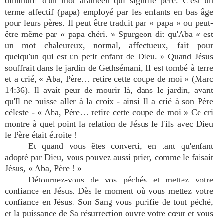
diminutif d'un mot araméen qui signifie père. C'est un
terme affectif (papa) employé par les enfants en bas âge
pour leurs pères. Il peut être traduit par « papa » ou peut-
être même par « papa chéri. » Spurgeon dit qu'Aba « est
un mot chaleureux, normal, affectueux, fait pour
quelqu'un qui est un petit enfant de Dieu. » Quand Jésus
souffrait dans le jardin de Gethsémani, Il est tombé à terre
et a crié, « Aba, Père… retire cette coupe de moi » (Marc
14:36). Il avait peur de mourir là, dans le jardin, avant
qu'Il ne puisse aller à la croix - ainsi Il a crié à son Père
céleste - « Aba, Père… retire cette coupe de moi » Ce cri
montre à quel point la relation de Jésus le Fils avec Dieu
le Père était étroite !
Et quand vous êtes converti, en tant qu'enfant
adopté par Dieu, vous pouvez aussi prier, comme le faisait
Jésus, « Aba, Père ! »
Détournez-vous de vos péchés et mettez votre
confiance en Jésus. Dès le moment où vous mettez votre
confiance en Jésus, Son Sang vous purifie de tout péché,
et la puissance de Sa résurrection ouvre votre cœur et vous