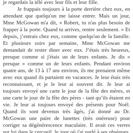
je regardais la télé avec leur fils et leur fille.
Je frappais toujours à la porte derrière chez eux, en
attendant que quelqu'un me laisse entrer. Mais un jour,
Mme McGowan m'a dit, « Robert, tu n'as plus besoin de
frapper à la porte. Quand tu arrives, rentre seulement. » Et
depuis, j’entrais chez eux, comme quelqu'un de la famille.
Et plusieurs soirs par semaine, Mme McGowan me
demandait de rester diner avec eux. J’étais très heureux,
presque comme si j'étais un de leurs enfants. Je dis «
presque » comme un de leurs enfants. Pendant environ
quatre ans, de 13 à 17 ans environ, ils me prenaient même
avec eux quand ils partaient en vacances. Je leur étais très
reconnaissant, et je le leur ai souvent dit. Je leur ai
toujours envoyé une carte le jour de la fête des mères, et
une carte le jour de la fête des pères - tant qu’ils étaient en
vie. Je leur ai toujours envoyé des présents pour Noël.
Quand ils sont devenus très âgés, j'ai donné au Dr.
McGowan une paire de lunettes (très onéreuse) pour
corriger sa dégénérescence maculaire. Il avait ces verres
sur lui dans le cercueil, le jour où j'ai parlé à ses obsèques.