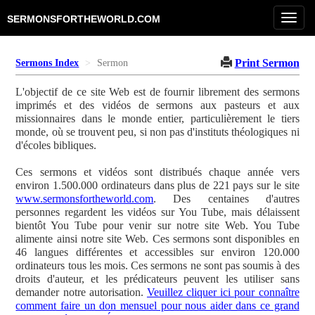
Toggl
SERMONSFORTHEWORLD.COM
navig
Print Sermon
Sermons Index
Sermon
L'objectif de ce site Web est de fournir librement des sermons
imprimés et des vidéos de sermons aux pasteurs et aux
missionnaires dans le monde entier, particulièrement le tiers
monde, où se trouvent peu, si non pas d'instituts théologiques ni
d'écoles bibliques.
Ces sermons et vidéos sont distribués chaque année vers
environ 1.500.000 ordinateurs dans plus de 221 pays sur le site
www.sermonsfortheworld.com
. Des centaines d'autres
personnes regardent les vidéos sur You Tube, mais délaissent
bientôt You Tube pour venir sur notre site Web. You Tube
alimente ainsi notre site Web. Ces sermons sont disponibles en
46 langues différentes et accessibles sur environ 120.000
ordinateurs tous les mois. Ces sermons ne sont pas soumis à des
droits d'auteur, et les prédicateurs peuvent les utiliser sans
demander notre autorisation.
Veuillez cliquer ici pour connaître
comment faire un don mensuel pour nous aider dans ce grand