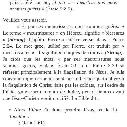
paix a été sur lui,
et par ses meurtrissures nous
sommes guéris »
(Ésaïe 53: 5).
Veuillez vous asseoir.
« Et par ses meurtrissures nous sommes guéris. »
Le terme « meurtrissures » en Hébreu, signifie « blessures
» (
Strong
). L'apôtre Pierre a cité ce verset dans I Pierre
2:24. Le mot grec, utilisé par Pierre, est traduit par «
meurtrissures ». Il signifie « marques de coups » (
Strong)
.
Je crois que les mots, « par ses meurtrissures nous
sommes guéris, » dans Ésaïe 53: 5 et Pierre 2:24 se
référent principalement à la flagellation de Jésus. Je suis
convaincu que ces mots sont une référence particulière à
la flagellation de Christ, faite par les soldats, sur l'ordre de
Pilate, gouverneur romain de Judée, peu de temps avant
que Jésus-Christ ne soit crucifié. La Bible dit :
« Alors
Pilate
fit donc prendre Jésus, et le fit
fouetter »
;
(Jean 19:1).