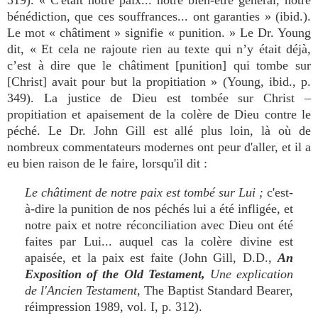
319). « C'était notre paix... notre bien-être général, notre
bénédiction, que ces souffrances... ont garanties » (ibid.).
Le mot « châtiment » signifie « punition. » Le Dr. Young
dit, « Et cela ne rajoute rien au texte qui n’y était déjà,
c’est à dire que le châtiment [punition] qui tombe sur
[Christ] avait pour but la propitiation » (Young, ibid., p.
349). La justice de Dieu est tombée sur Christ –
propitiation et apaisement de la colère de Dieu contre le
péché. Le Dr. John Gill est allé plus loin, là où de
nombreux commentateurs modernes ont peur d'aller, et il a
eu bien raison de le faire, lorsqu'il dit :
Le châtiment de notre paix est tombé sur Lui ;
c'est-
à-dire la punition de nos péchés lui a été infligée, et
notre paix et notre réconciliation avec Dieu ont été
faites par Lui... auquel cas la colère divine est
apaisée, et la paix est faite (John Gill, D.D.,
An
Exposition of the Old Testament,
Une explication
de l'Ancien Testament
, The Baptist Standard Bearer,
réimpression 1989, vol. I, p. 312).