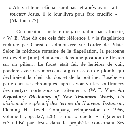
« Alors il leur relâcha Barabbas, et après avoir fait
fouetter
Jésus, il le leur livra pour être crucifié »
(Matthieu 27).
Commentant sur le terme grec traduit par « fouetté,
» W. E. Vine dit que cela fait référence à « la flagellation
endurée par Christ et administrée sur l'ordre de Pilate.
Selon la méthode romaine de la flagellation, la personne
est dévêtue [nue] et attachée dans une position de flexion
sur un pilier... Le fouet était fait de lanières de cuir,
pondéré avec des morceaux aigus d'os ou de plomb, qui
déchiraient la chair du dos et de la poitrine. Eusèbe en
parle dans ses chroniques, après avoir vu les souffrances
des martyrs morts sous ce traitement » (W. E. Vine,
An
Expository Dictionary of New Testament Words,
Un
dictionnaire explicatif des termes du Nouveau Testament
,
Fleming H. Revell Company, réimpression de 1966,
volume III, pp. 327, 328). Le mot « fouetter » a également
été utilisé par Jésus dans la prophétie concernant Ses