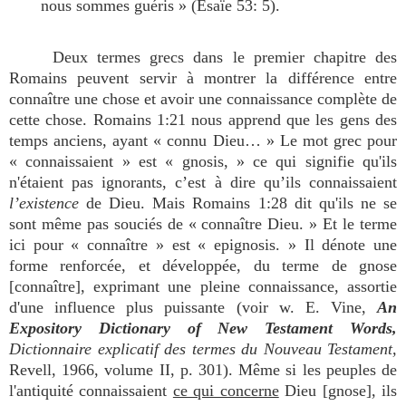
nous sommes guéris » (Ésaïe 53: 5).
Deux termes grecs dans le premier chapitre des
Romains peuvent servir à montrer la différence entre
connaître une chose et avoir une connaissance complète de
cette chose. Romains 1:21 nous apprend que les gens des
temps anciens, ayant « connu Dieu… » Le mot grec pour
« connaissaient » est « gnosis, » ce qui signifie qu'ils
n'étaient pas ignorants, c’est à dire qu’ils connaissaient
l’existence
de Dieu. Mais Romains 1:28 dit qu'ils ne se
sont même pas souciés de « connaître Dieu. » Et le terme
ici pour « connaître » est « epignosis. » Il dénote une
forme renforcée, et développée, du terme de gnose
[connaître], exprimant une pleine connaissance, assortie
d'une influence plus puissante (voir w. E. Vine,
An
Expository Dictionary of New Testament Words,
Dictionnaire explicatif des termes du Nouveau Testament,
Revell, 1966, volume II, p. 301). Même si les peuples de
l'antiquité connaissaient
ce qui concerne
Dieu [gnose], ils