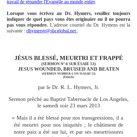
travail de répandre l'Évangile au monde entier
.
Lorsque vous écrivez au Dr. Hymers, veuillez toujours
indiquer de quel pays vous êtes originaire ou il ne pourra
pas vous répondre.
L'adresse courriel du Dr. Hymens est la
suivante :
rlhymersjr@sbcglobal.net
.
JÉSUS BLESSÉ, MEURTRI ET FRAPPÉ
(SERMON N° 6 SUR ÉSAÏE 53)
JESUS WOUNDED, BRUISED AND BEATEN
(SERMON NUMBER 6 ON ISAIAH 53)
(French)
par le Dr. R. L. Hymers, Jr.
Sermon prêché au Baptist Tabernacle de Los Angeles,
le samedi soir 23 mars 2013
« Mais il a été blessé pour nos transgressions, il a
été meurtri pour nos iniquités ; le châtiment de
notre paix a été sur lui, et par ses meurtrissures