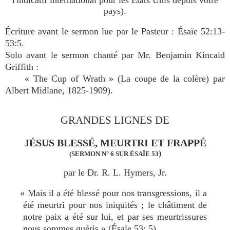
l'indicatif international pour les États Unis depuis votre
pays).
Écriture avant le sermon lue par le Pasteur : Ésaïe 52:13-
53:5.
Solo avant le sermon chanté par Mr. Benjamin Kincaid
Griffith :
« The Cup of Wrath » (La coupe de la colère) par
Albert Midlane, 1825-1909).
GRANDES LIGNES DE
JÉSUS BLESSÉ, MEURTRI ET FRAPPÉ
)
(SERMON N° 6 SUR ÉSAÏE 53
par le Dr. R. L. Hymers, Jr.
« Mais il a été blessé pour nos transgressions, il a
été meurtri pour nos iniquités ; le châtiment de
notre paix a été sur lui, et par ses meurtrissures
nous sommes guéris » (Ésaïe 53: 5).