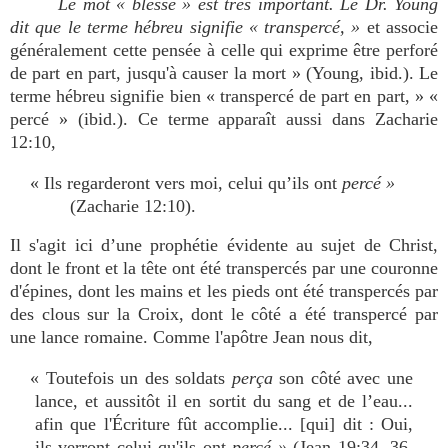
Le mot « blessé » est très important. Le Dr. Young
dit que le terme hébreu signifie « transpercé, »
et associe
généralement cette pensée à celle qui exprime être perforé
de part en part, jusqu'à causer la mort » (Young, ibid.). Le
terme hébreu signifie bien « transpercé de part en part, » «
percé » (ibid.). Ce terme apparaît aussi dans Zacharie
12:10,
« Ils regarderont vers moi, celui qu’ils ont
percé »
(Zacharie 12:10).
Il s'agit ici d’une prophétie évidente au sujet de Christ,
dont le front et la tête ont été transpercés par une couronne
d'épines, dont les mains et les pieds ont été transpercés par
des clous sur la Croix, dont le côté a été transpercé par
une lance romaine. Comme l'apôtre Jean nous dit,
« Toutefois un des soldats
perça
son côté avec une
lance, et aussitôt il en sortit du sang et de l’eau...
afin que l'Écriture fût accomplie... [qui] dit : Oui,
ils verront celui qu'ils ont
percé »
(Jean 19:34, 36,