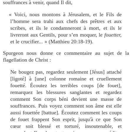
souffrances à venir, quand Il dit,
« Voici, nous montons à Jérusalem, et le Fils de
l’homme sera trahi aux chefs des prêtres et aux
scribes, et ils le condamneront à mort, et ils le
livreront aux Gentils, pour s’en moquer, le
fouetter
,
et le crucifier... » (Matthieu 20:18-19).
Spurgeon nous donne ce commentaire au sujet de la
flagellation de Christ :
Ne bougez pas, regardez seulement [Jésus] attaché
[ligoté] à [une] colonne romaine et cruellement
fouetté. Écoutez les terribles coups [de fouet],
remarquez les blessures sanglantes et regardez
comment Son corps béni devient une masse de
souffrances. Puis voyez comment son âme est elle
aussi fouettée [battue]. Écoutez comment les coups
de fouet frappent Son esprit, jusqu'à ce que Son
cœur soit blessé et torturé, insoutenable, et