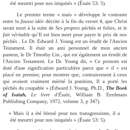
été meurtri pour nos iniquités » (Ésaïe 53: 5).
Le premier terme « mais » développe le contraste
entre la
fausse idé
e
décrite à la fin du verset 4, que Christ
serait mort à la suite de
Ses propres
péchés et folies, et le
fai
t
véritable
qu’Il est bien mort pour payer le prix de
no
s
péchés . Le Dr. Edward J. Young est un érudit de l'Ancien
Testament. Il était un ami personnel de mon ancien
pasteur, le Dr Timothy Lin., qui est également un érudit de
l'Ancien Testament. Le Dr. Young dit, « Ce pronom est
doté d'une signification particulière parce que «
il »
est
placé en premier, pour montrer que, contrairement à ceux
qui avaient vraiment mérité la punition, Il a porté les
péchés du coupable » (Edward J. Young, Ph.D.,
The Book
of Isaiah,
Le livre d'Ésaïe,
William B. Eerdmans
Publishing Company, 1972, volume 3, p 347).
« Mais il a été blessé pour nos transgressions, il a
été meurtri pour nos iniquités » (Ésaïe 53: 5).