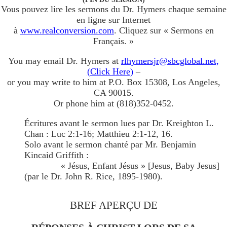
Vous pouvez lire les sermons du Dr. Hymers chaque semaine
en ligne sur Internet
à
www.realconversion.com
. Cliquez sur « Sermons en
Français. »
You may email Dr. Hymers at
rlhymersjr@sbcglobal.net,
(Click Here)
–
or you may write to him at P.O. Box 15308, Los Angeles,
CA 90015.
Or phone him at (818)352-0452.
Écritures avant le sermon lues par Dr. Kreighton L.
Chan : Luc 2:1-16; Matthieu 2:1-12, 16.
Solo avant le sermon chanté par Mr. Benjamin
Kincaid Griffith :
« Jésus, Enfant Jésus » [Jesus, Baby Jesus]
(par le Dr. John R. Rice, 1895-1980)
.
BREF APERÇU DE