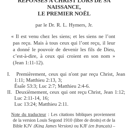
RÉPONSES À CHRIST LORS DE SA
NAISSANCE,
LE PREMIER NOËL
par le Dr. R. L. Hymers, Jr.
« Il est venu chez les siens; et les siens ne l’ont
pas reçu. Mais à tous ceux qui l’ont reçu, il leur
a donné le pouvoir de devenir les fils de Dieu,
c’est-à-dire
,
à ceux qui croient en son nom »
(Jean 1:11-12).
I. Premièrement, ceux qui n'ont par reçu Christ, Jean
1:11; Matthieu 2:13, 3;
Ésaîe 53:3; Luc 2:7; Matthieu 2:4-6.
II. Deuxièmement, ceux qui ont reçu Christ, Jean 1:12;
Luc 2:11-14, 16;
Luc 13:24; Matthieu 2:11.
Note du traducteur
: Les citations bibliques proviennent
de la version Louis Segond 1910 (libre de droits) et de la
Bible KJV
(King James Version)
ou KJF
(en français)
–