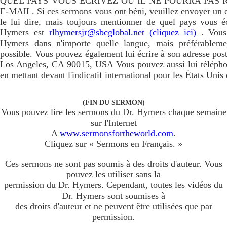
QUEL PAYS VOUS ÉCRIVEZ OU IL NE POURRA PAS
E-MAIL. Si ces sermons vous ont béni, veuillez envoyer un 
le lui dire, mais toujours mentionner de quel pays vous é
Hymers est
rlhymersjr@sbcglobal.net (cliquez ici)
. Vous
Hymers dans n'importe quelle langue, mais préférablemen
possible. Vous pouvez également lui écrire à son adresse pos
Los Angeles, CA 90015, USA Vous pouvez aussi lui télépho
en mettant devant l'indicatif international pour les États Unis
(FIN DU SERMON)
Vous pouvez lire les sermons du Dr. Hymers chaque semaine
sur l'Internet
A
www.sermonsfortheworld.com
.
Cliquez sur « Sermons en Français. »
Ces sermons ne sont pas soumis à des droits d'auteur. Vous
pouvez les utiliser sans la
permission du Dr. Hymers. Cependant, toutes les vidéos du
Dr. Hymers sont soumises à
des droits d'auteur et ne peuvent être utilisées que par
permission.