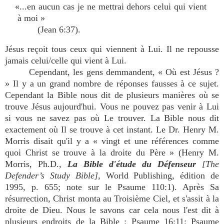
«...en aucun cas je ne mettrai dehors celui qui vient
à moi »
(Jean 6:37).
Jésus reçoit tous ceux qui viennent à Lui. Il ne repousse
jamais celui/celle qui vient à Lui.
Cependant, les gens demmandent, « Où est Jésus ?
» Il y a un grand nombre de réponses fausses à ce sujet.
Cependant la Bible nous dit de plusieurs manières où se
trouve Jésus aujourd'hui. Vous ne pouvez pas venir à Lui
si vous ne savez pas où Le trouver. La Bible nous dit
exactement où Il se trouve à cet instant. Le Dr. Henry M.
Morris disait qu'il y a « vingt et une références comme
quoi Christ se trouve à la droite du Père » (Henry M.
Morris, Ph.D.,
La Bible d'étude du Défenseur
[The
Defender’s Study Bible],
World Publishing, édition de
1995, p. 655; note sur le Psaume 110:1). Après Sa
résurrection, Christ monta au Troisième Ciel, et s'assit à la
droite de Dieu. Nous le savons car cela nous l'est dit à
plusieurs endroits de la Bible : Psaume 16:11; Psaume