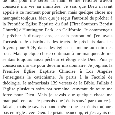
de moi pour me serrer la main et me féliciter d'avoir
consacré ma vie au ministère. Je sais que Dieu m'avait
appelé à ce moment pour prêcher, mais quelque chose me
manquait toujours, bien que je reçus l'autorité de prêcher à
la Première Église Baptiste du Sud [First Southern Baptist
Church] d'Huntington Park, en Californie. Je commençais
à prêcher à dix-sept ans, et cela partout où j'en avais
l'occasion. Je distribuais des tracts. Je prêchais dans les
foyers pour SDF, dans des églises et même au coin des
rues. Mais quelque chose continuait à me manquer. Je me
sentais toujours aussi pécheur et éloigné de Dieu. Puis je
consacrais ma vie pour devenir missionnaire. Je joignais la
Première Église Baptiste Chinoise à Los Angeles
J'enseignais le catéchisme. Je partis à la Faculté de
théologie. Je mémorisais 139 versets de la Bible. J'allais à
l'église plusieurs soirs par semaine, œuvrant de toute ma
force pour Dieu. Mais je savais que quelque chose me
manquait encore. Je pensais que j'étais sauvé par tout ce je
faisais, mais je savais quand même que je n'étais toujours
pas en règle avec Dieu. Je priais beaucoup, et j'essayais de