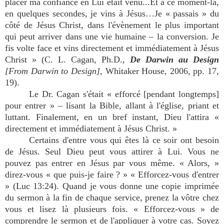
placer ma confiance en Lui était venu...Et à ce moment-là,
en quelques secondes, je vins à Jésus…Je « passais » du
côté de Jésus Christ, dans l'évènement le plus important
qui peut arriver dans une vie humaine – la conversion. Je
fis volte face et vins directement et immédiatement à Jésus
Christ » (C. L. Cagan, Ph.D.,
De Darwin au Design
[From Darwin to Design],
Whitaker House, 2006, pp. 17,
19).
Le Dr. Cagan s'était « efforcé [pendant longtemps]
pour entrer » – lisant la Bible, allant à l'église, priant et
luttant. Finalement, en un bref instant, Dieu l'attira «
directement et immédiatement à Jésus Christ. »
Certains d'entre vous qui êtes là ce soir ont besoin
de Jésus. Seul Dieu peut vous attirer à Lui. Vous ne
pouvez pas entrer en Jésus par vous même. « Alors, »
direz-vous « que puis-je faire ? » « Efforcez-vous d'entrer
» (Luc 13:24). Quand je vous donne une copie imprimée
du sermon à la fin de chaque service, prenez la vôtre chez
vous et lisez là plusieurs fois. « Efforcez-vous » de
comprendre le sermon et de l'appliquer à votre cas. Soyez