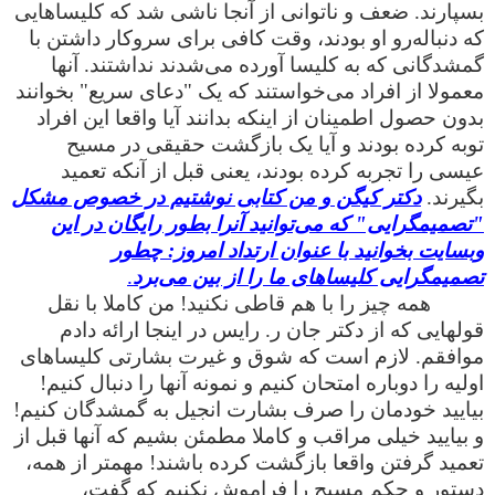
بسپارند. ضعف و ناتوانی از آنجا ناشی شد که کلیساهایی
که دنباله‌رو او بودند، وقت کافی برای سروکار داشتن با
گمشدگانی که به کلیسا آورده می‌شدند نداشتند. آنها
معمولا از افراد می‌خواستند که یک "دعای سریع" بخوانند
بدون حصول اطمینان از اینکه بدانند آیا واقعا این افراد
توبه کرده بودند و آیا یک بازگشت حقیقی در مسیح
عیسی را تجربه کرده بودند، یعنی قبل از آنکه تعمید
بگیرند.
دکتر کیگن و من کتابی نوشتیم در خصوص مشکل
"تصمیمگرایی" که می‌توانید آنرا بطور رایگان در این
وبسایت بخوانید با عنوان ارتداد
امروز: چطور
تصمیمگرایی کلیساهای ما را از بین می‌برد
.
همه چیز را با هم قاطی نکنید! من کاملا با نقل
قولهایی که از دکتر جان ر. رایس در اینجا ارائه دادم
موافقم. لازم است که شوق و غیرت بشارتی کلیساهای
اولیه را دوباره امتحان کنیم و نمونه آنها را دنبال کنیم!
بیایید خودمان را صرف بشارت انجیل به گمشدگان کنیم!
و بیایید خیلی مراقب و کاملا مطمئن بشیم که آنها قبل از
تعمید گرفتن واقعا بازگشت کرده باشند! مهمتر از همه،
دستور و حکم مسیح را فراموش نکنیم که گفت،