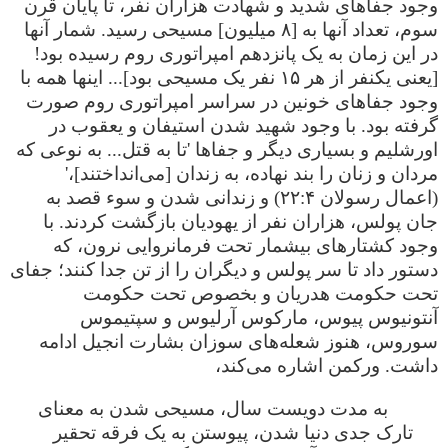
وجود جفاهای شدید و شهادت هزاران نفر، تا پایان قرن
سوم، تعداد آنها به [۸ میلیون] مسیحی رسید. شمار آنها
در این زمان به یک پانزدهم امپراتوری روم رسیده بود!
[یعنی یکنفر از هر ۱۵ نفر یک مسیحی بود]... اینها همه با
وجود جفاهای خونین در سراسر امپراتوری روم صورت
گرفته بود. با وجود شهید شدن استیفان و یعقوب در
اورشلیم و بسیاری دیگر و جفاها 'تا به قتل... به نوعی که
مردان و زنان را بند نهاده، به زندان [می‌انداختند]،'
(اعمال رسولان ۲۲:۴) و زندانی شدن و سوء قصد به
جان پولس، هزاران نفر از یهودیان بازگشت کردند. با
وجود کشتارهای بیشمار تحت فرمانروایی نرون، که
دستور داد تا سر پولس و دیگران را از تن جدا کنند؛ جفای
تحت حکومت هدریان و بخصوص تحت حکومت
آنتونیوس پیوس، مارکوس آرلیوس و سپتیموس
سوروس، هنوز شعله‌های سوزان بشارت انجیل ادامه
داشت. ورکمن اشاره می‌کند،
به مدت دویست سال، مسیحی شدن به معنای
تارک جدی دنیا شدن، پیوستن به یک فرقه تحقیر