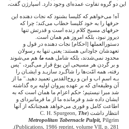
این دو گروه تفاوت عمده‌ای وجود دارد. اسپارژن گفت،
آه! می‌خواهم که کلیسا بشنود که نجات دهنده این
حرفها را به خود کلیسا خطاب می‌کند؛ چرا که
حرفهای مسیح کلام زنده است و قدرتش تنها
دیروز نبود، بلکه امروز هم همان است.
دستورالعملها [احکام] نجات دهنده در قول و
تعهدشان جاودانی هستند: یعنی تنها به رسولان
محدود نمی‌شدند، بلکه شامل همه
ما
هم می‌شوند
و بر گردن هر مسیحی این یوغ قرار می‌گیرد، "پس
رفته، همه امّت‌ها را شاگـرد سازیـد و ایشـان را
بـه اسمِ اب و ابن و روح‌القدس تعمید دهید." ما از
آن وظیفه‌ای که بر عهده پیروان اولیه بره گذاشته
شد مبرا نیستیم؛ حکم اعزام ما همان است که به
ایشان داده شد و فرمانده ما از ما فرمانبردای و
اطاعت کامل و فوری می‌خواهد همچنانکه از آنها
انتظار داشت (C. H. Spurgeon,
The
Metropolitan Tabernacle Pulpit,
Pilgrim
Publications, 1986 reprint, volume VII, p. 281).