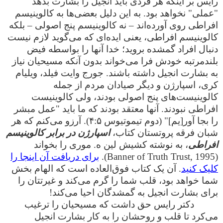
رایس بر اینکه هر فردی باید انجیل را بشارت بدهد
"عملی" نخواهد بود. به این دلیل بعضی‌ها به کالوینیسم
افراطی روی آورده‌اند – نه کالوینیسم پنج اصولی – بلکه
کالوینیسم افراطی، یعنی ایده‌ای که می‌گوید لازم نیست
دنبال افراد گمشده بروید؛ خدا آنها را بواسطه فیض
بلندمرتبه خودش فرا می‌خواند بدون آنکه مسیحیان نیاز
به بشارت انجیل داشته باشند. جورج وایت فیلد، ویلیام
کری، اسپارژن و دیگر صیادان مردم از جمله
کالوینیست‌های پنج اصولی بودند، ولی کالوینیست
افراطی نبودند. آنها معتقد بودند که ما باید "عمل مبشر
را بجا آور[یم]" (دوم تیموتیوس ۴:۵). آرزو می‌کنم که هر
شبان فرقه پروتستان کتاب،
اسپارژن در برابر کالوینیسم
افراطی
، به نوشته کشیش لین ه. موری را بخواند
(Banner of Truth Trust, 1995).
برای دریافت آن اینجا را
کلیک کنید
. آن یک کتاب فوق‌العاده است که الهام بخش
شما خواهد بود، قلب شما را گرم می‌کند و غیرتتان را
برای بشارت انجیل به گمشدگان احیا می‌کند!
دکتر رایس حق داشت که مسیحیان را ترغیب
می‌کرد تا قلب و روحشان را به کار بشارت انجیل