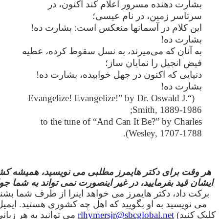
بشارت دهنده مسرور اعلام کند اکنون، در
سرتاسر زمین، در نام عیسی؛
این کلام در آسمانها منعکس است: بشارت ده!
بشارت ده!
به آنان که می‌میرند، به نسل سقوط کرده، عطیه
فیض انجیل را نمایان ساز؛
دنیایی که اکنون در جهل خوابیده، بشارت ده!
بشارت ده!
(“Evangelize! Evangelize!” by Dr. Oswald J.
Smith, 1889-1986;
to the tune of “And Can It Be?” by Charles
Wesley, 1707-1788).
هر وقت برای دکتر هایمرز مطلبی می نویسید، همیشه کش
ایشان قید بفرمایید، در غیر اینصورت نمی تواند به شما جو
برکت داد، دکتر هایمرز می خواهد اینرا از طرف شما بشنو
می نویسید به او بگویید که اهل چه کشوری هستید. ایمیل 
کلیک کنید)
rlhymersjr@sbcglobal.net
می توانید به هر زبانی