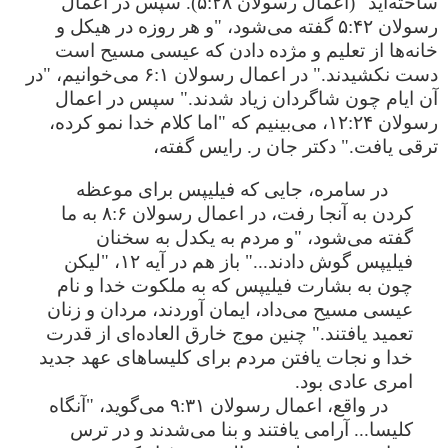
ساخته‌اید" (اعمال رسولان ۵:۲۸). سپس در اعمال
رسولان ۵:۴۲ گفته می‌شود، "و هر روزه در هیکل و
خانه‌‌‌ها از تعلیم و مژده دادن که عیسی مسیح است
دست نکشیدند." در اعمال رسولان ۶:۱ می‌خوانیم، "در
آن ایام چون شاگردان زیاد شدند." سپس در اعمال
رسولان ۱۲:۲۴، می‌بینیم که "اما کلام خدا نمو کرده،
ترقی یافت." دکتر جان ر. رایس گفته،
در سامره، جایی که فیلیپس برای موعظه
کردن به آنجا رفت، در اعمال رسولان ۸:۶ به ما
گفته می‌شود، "و مردم به یکدل به سخنان
فیلیپس گوش دادند..." باز هم در آیه ۱۲، "لیکن
چون به بشارت فیلیپس که به ملکوت خدا و نام
عیسی مسیح می‌داد، ایمان آوردند، مردان و زنان
تعمید یافتند." چنین موج خارق العاده‌ای از قدرت
خدا و نجات یافتن مردم برای کلیساهای عهد جدید
امری عادی بود.
در واقع، اعمال رسولان ۹:۳۱ می‌گوید، "آنگاه
کلیسا... آرامی یافتند و بنا می‌شدند و در ترس