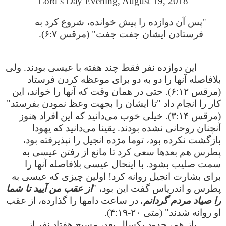
Lord’s Day Evening, August 19, 2018
"پس آن دوازده را پیش خوانده، شروع کرد به
فرستادن ایشان جفت جفت" (مرقس ۶:۷).
این دوازده نفر فقط چند هفته با عیسی بودند. ولی
بلافاصله آنها را دو به دو برای موعظه کردن فرستاد
(مرقس ۶:۱۲). حتی در همان وقت که آنها را خواند، این
کار را انجام داد "تا ایشان را بجهت وعظ نمودن بفرستد"
(مرقس ۳:۱۴). خیلی خوب می‌دانید که این افراد هنوز
آنچنان روحانی نشده بودند. یقینا می‌دانید که یهودا
بازگشت نکرده بود، توما مژده انجیل را نپذیرفته بود،
پطرس هم بعدها سعی کرد تا مانع از رفتن عیسی به
سمت صلیب بشود. با اینحال عیسی
بلافاصله
آنها را
برای بشارت انجیل روانه کرد! اولین چیزی که عیسی به
پطرس و اندریاس گفت این بود، "
از عقب من آیید تا شما
را صیاد مردم گردانم.
در ساعت دامها را گذارده، از عقب
او روانه شدند" (متی ۲۰-۴:۱۹).
باز هم، حدود یکسال بعد، مسیح هفتاد نفر از