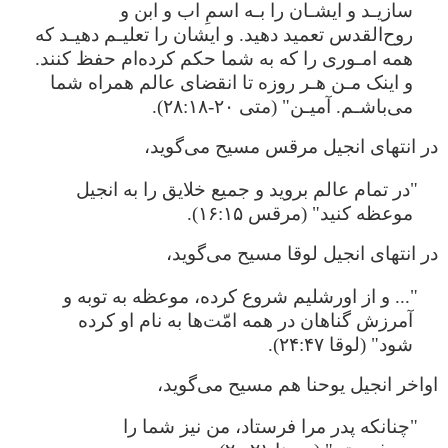
سازیـد و ایشـان را بـه اسمِ اب و ابن و
روح‌القدس تعمید دهید. و ایشان را تعلیـم دهیـد که
همه امـوری را که به شما حکم کرده‌ام حفظ کنند.
و اینک مـن هـر روزه تا انقضای عالم همراه شما
می‌باشـم. آمیـن" (متی ۲۰-۲۸:۱۸).
در انتهای انجیل مرقس مسیح می‌گوید،
"در تمام عالم بروید و جمیع خلایق را به انجیل
موعظه کنید" (مرقس ۱۶:۱۵).
در انتهای انجیل لوقا مسیح می‌گوید،
"... و از اورشلیم شروع کرده، موعظه به توبه و
آمرزش گناهان در همه امّت‌ها به نام او کرده
شود" (لوقا ۲۴:۴۷).
اواخر انجیل یوحنا هم مسیح می‌گوید،
"چنانکه پدر مرا فرستاد، من نیز شما را