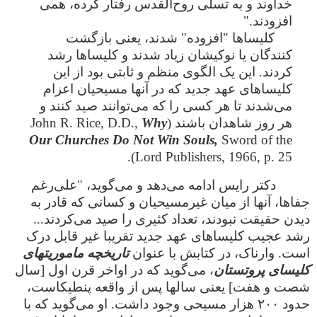
خداوند و به تسلی روح‌القدس رفتار کرده، همی
افزودند."
کلیساها "افزوده" شدند، یعنی بازگشت
کنندگان یا نوکیشان زیاد شدند و کلیساها رشد
کردند. این یک الگوی منظم و ثابتی بود از این
کلیساهای عهد جدید که در آنها مسیحیان اعزام
می‌شدند تا هر کسی را که می‌توانند صید کنند و
هر روز شاهدان باشند (John R. Rice, D.D.,
Why
Our Churches Do Not Win Souls,
Sword of the
Lord Publishers, 1966, p. 25).
دکتر رایس ادامه می‌دهد و می‌گوید، "علی‌رغم
جفاها، آنها از میان غیرمسیحیان و کسانی که قادر به
دیدن حقیقت نبودند، تعداد کثیری را صید می‌کردند...
رشد عجیب کلیساهای عهد جدید تقریبا غیر قابل درک
است. وارناک، در کتابش با عنوان
تاریخچه ماموریتهای
کلیسای پروتستان
، می‌گوید که در اواخر قرن اول [سال
شصت و هفت] یعنی سالها پس از واقعه پنطیکاست،
حدود ۲۰۰ هزار مسیحی وجود داشت. او می‌گوید که با