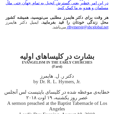
در این امر خطیر یعنی گسترش انجیل به تمام جهان حتی ملل
مسلمان و هندو به ما کمک کنید
.
هر وقت برای دکتر ‌هایمرز مطلبی می‌نویسید، همیشه کشور
محل زندگی خودتان را قید بفرمایید.
ایمیل دکتر هایمرز
rlhymersjr@sbcglobal.net
می‌باشد.
بشارت در کلیساهای اولیه
EVANGELISM IN THE EARLY CHURCHES
(Farsi)
دکتر ر. ل. هایمرز
by Dr. R. L. Hymers, Jr.
خطابه‌ی موعظه شده در کلیسای باپتیست لس آنجلس
عصر روز یکشنبه، ۱۹ اوت ۲۰۱۸
A sermon preached at the Baptist Tabernacle of Los
Angeles