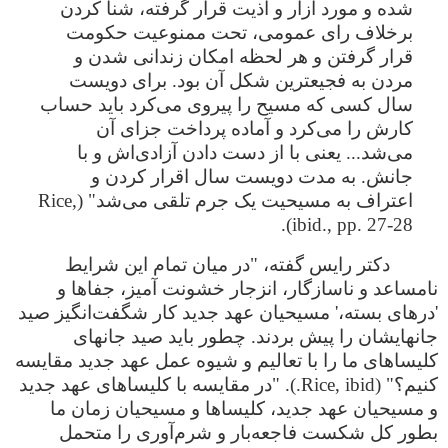
شده و مورد آزار و اذیت قرار گرفته، شنا کردن
برخلاف رای عمومی، تحت ممنوعیت حکومت
قرار گرفتن و هر لحظه امکان زندانی شدن و
مردن به فجیعترین شکل آن بود. برای دویست
سال کسی که مسیح را پیروی می‌کرد باید حساب
کارش را می‌کرد و آماده پرداخت جزای آن
می‌شد... یعنی با از دست دادن آزادی‌اش و با
جانش. به مدت دویست سال اقرار کردن و
اعتراف به مسیحیت یک جرم تلقی می‌شد" (Rice,
ibid., pp. 27-28).
دکتر رایس گفته، "در میان تمام این شرایط
نامساعد و ناسازگار، انزجار خشونت آمیز، جفاها و
'درهای بسته،' مسیحیان عهد جدید کار شگفت‌انگیز صید
جانهایشان را پیش بردند. چطور باید صید جانهای
کلیساهای ما را با تعالیم و شیوه عمل عهد جدید مقایسه
کنیم؟" (Rice, ibid.). "در مقایسه با کلیساهای عهد جدید
و مسیحیان عهد جدید، کلیساها و مسیحیان زمان ما
بطور کل شکست فاجعه‌بار و شرم‌آوری را متحمل