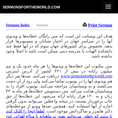
Tog
SERMONSFORTHEWORLD.COM
navi
Print Sermon
Sermons Index
Sermon
هدف این وبسایت این است که متن رایگان خطابه‌ها و ویدیوی
آنها را در سراسر جهان در اختیار شبانان و میسیونرها قرار
بدهد، بخصوص برای کشورهای جهان سوم که در آنها فقط چند
دانشکده الهیات یا مدرسه دینی ممکن است باشد یا اصلأ وجود
نداشته باشد.
متن مکتوب این خطابه‌ها و ویدیوها را هر ماه حدود یک و نیم
میلیون رایانه در بیش از ۲۲۱ کشور از آدرس اینترنتی
www.sermonsfortheworld.com
دریافت می‌کنند. صدها نفر دیگر
هم ویدیوی آنها را در یوتیوپ تماشا می‌کنند ولی زود از آن دست
می‌کشند و به وبسایتمان مراجعه می‌کنند. یوتیوپ افراد را به
وبسایتمان هدایت می‌کند. متن دستنویس خطابه‌ها هر ماه به ۴۳
زبان و به ۱۲۰ هزار رایانه ارائه می‌شود. این خطابه‌ها از حق
چاپ برخوردار نیستند، در نتیجه واعظین می‌توانند بدون گرفتن
اجازه از آنها استفاده کنند. همچنین صدها ویدیو از موعظه‌های
دکتر هایمرز و شاگردانش موجود است.
لطفاً اینجا را کلیک کنید
تا ببینید که چطور می‌توانید بصورت ماهیانه با مبالغ اهدایی خود