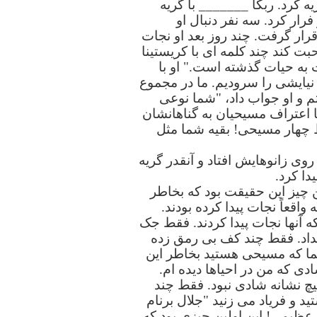
ه کرد. ربکا _______ با گریه
ار کرد. سه نفر دنبال او
 قرار گرفت. چند روز بعد او نجات
حبت کند چند کلمه ای با کریستینا
به حیات گذشته است." او با
نیایشی را سرودیم. ما در مجموع
اوت. من این را به واعظی گفتم و او جواب داد، "شما نوعی
ا اعتراف مسیحیان به گناهانشان
تند. فقط چهار مسیحی! بقیه شما مثل
وی زانوهایش افتاد و آنقدر گریه
ا کرد.
 چیز این حقیقت بود که بخاطر
واقعاً نجات پیدا کرده بودند.
 آنها نجات پیدا کردند. فقط جک
نداد. فقط چند کف بی رمق زده
ما که مسیحی هستید بخاطر این
دی که من در احیاها دیده ام.
یچ نشانه شادی نبود. فقط چند
 و فریاد می زنید "جلال برنام
 عظیمی! این اولین چیزی بود که