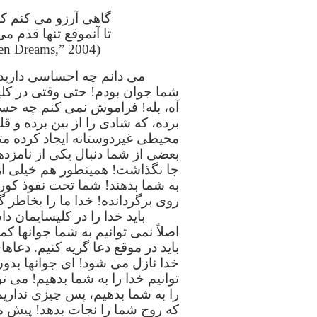
گاهی آرزو می کنم که 
تا آنموقع تنها قدم می
(Green Day, “Boulevard of Broken Dreams,” 2004).
می دانم چه احساسی دارید. 
شما جوان بودم! حتی وقتی در کلی
آه، بله! فراموش نمی کنم چه حسی 
برده، که شادی را از بین برده و قل
محیطی غیردوستانه ایجاد کرده متن
بعضی از شما دنبال یکی از نامزد
جا نگذاشت! همینطور هم خیلی از و
به شما بدهند! شما تحت نفوذ کورک
روی برگردانده! خدا ما را بخاطر گ
باید خدا را در کلیسایمان د
اصلاً نمی توانیم به شما جوانها کم
باید در موقع دعا گریه کنیم. دعا
خدا نازل می شود! ای جوانها بدون
توانیم خدا را به شما بدهیم! می تو
را به شما بدهیم، پس چیزی نداریم
که روح شما را نجات بدهد! پیش ما