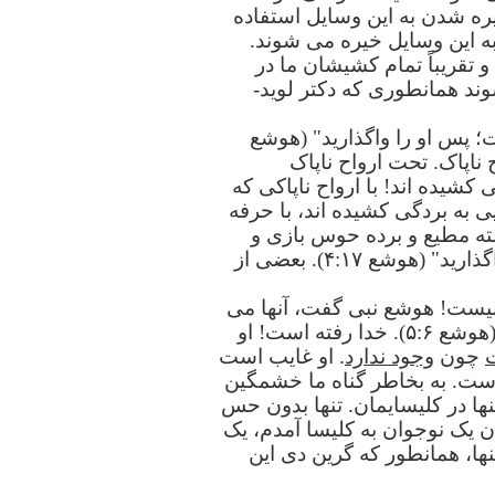
یره شدن به این وسایل استفاده
ه این وسایل خیره می شوند.
 تقریباً تمام کشیشان ما در
ند همانطوری که دکتر لوید-
 پس او را واگذارید" (هوشع
ح ناپاک. تحت ارواح ناپاک
کشیده اند! با ارواح ناپاکی که
یی به بردگی کشیده اند، با حرفه
سته مطیع و برده حوس بازی و
پورنوگرافی خارج از زندگی زناشویی باشند. "[اسراییل] به بتها ملصق شده است؛ پس او را واگذارید" (هوشع ۴:۱۷). بعضی از
ا نیست! هوشع نبی گفت، آنها می
روند... "تا خداوند را بطلبند، اما او را نخواهند یافت چونکه خود را از ایشان دور ساخته است" (هوشع ۵:۶). خدا رفته است! او
چون
وجود ندارد
. او غایب است
ست. به بخاطر گناه ما خشمگین
نها در کلیسایمان. تنها بدون حس
یک نوجوان به کلیسا آمدم، یک
ها، همانطور که گرین دی این