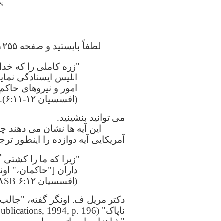
s
لطفاً بایستید و صفحه ۱۲۵۵ از کتاب مقدس اسکافیلد را باز کنید که افسسیان ۱۲ و ۶:۱۱ است.
"زره کاملی را که خدا 
ابلیس ایستادگی نمایی
امور و نیروهای حاکم
(افسسیان ۱۲-۶:۱۱).
می توانید بنشینید.
این آیه ها نشان می دهند
آمریکایی آیه دوازده را اینطور ترج
"زیرا که ما را کشتی 
داران ["حاکمان،" اون
(افسسیان ۶:۱۲ NASB).
دکتر مریل ف. اونگر گفته، "جالب 
ناپاک" (