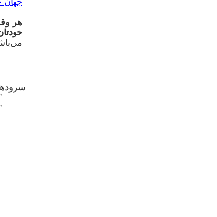
جهان ح
هر وقت
خودتان
می‌باش
سرودهای
"رو
"