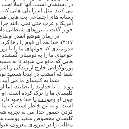
در دستشان است. آنها عملاً تحت ک
می کنند. مثل اسراییلی هایی که 
رسانه های اجتماعی بت هایی هستند
آمریکا و غرب حتی نمی دانند چرا
جونز گفت با نیروهای شیطانی داد
در زمان هوشع آنقدر اوضاع
۴:۱۷). خدا هم آن قوم را رها کر
قدرتمندی که جوانهای ما را با پور
جوانهای ما را به دوستان گمشده زنج
هایی که مانع می شوند تا به مسیح
شما که امشب در اینجا هستید توس
شما به کلیسای ما می آیید.
کلیسای ما را ترک کرده است. او
چون او
وجود دارد
! خدا وجود دارد 
است. و به
این
خاطر است که ما را ت
کردن حضور خدا. من به تجربه شخ
کلیسای مخصوص سفید پوست ها و خدا
مطلب را در سرودی معروف عنوان