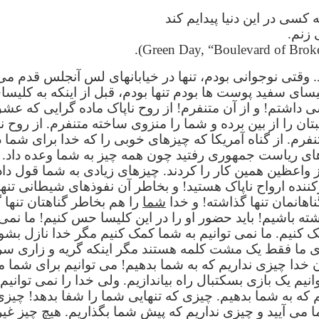
کسی در این دنیا پیدایم کند
 زنم.
وقتی نوجوانی بودم، تنها در خیابانهای لس آنجلس قدم می
سای سفید پوست ها بودم تنها بودم، قبل از اینکه به کلیس
داشتم! و از آن متنفرم! از روح ناپاک ماده گرایی که عشق 
بتان را از بین برده و شما را منزوی ساخته متنفرم. از روح 
فرم. از گناه آمریکا که چیزهای خوبی را که خدا برای شما د
های ریاست جمهوری رفتید چون همه چیز به شما وعده داد.
اعظین همین کار را کردند. چیزهای زیادی به شما قول دادن
ننده ارواح ناپاک هستید! و بخاطر آن نفوذهای شیطانی تنها
ناهانمان تنها گذاشته! و خدا
شما
را هم بخاطر گناهتان تنها 
اشته باشیم! باید حضور او را در این کلیسا حس کنیم! ما نمی
ک کنیم. ما نمی توانیم به شما کمک کنیم مگر خدا نازل بشود. 
های ما فقط یک مشت کلمه هستند مگر اینکه گریه و زاری سر 
 خدا چیزی نداریم که به شما بدهیم! می توانیم برای شما مه
انیم یک بازی بسکتبال راه بیاندازیم. ولی خدا را نمی توانیم 
 که به شما بدهیم. چیزی که تنهایی شما را شفا بدهد! چیز
 می آیید و چیزی نداریم که پیش شما بگذاریم. هیچ چیز غیر 