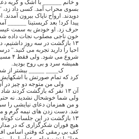
و خانم ______ با اشک و گریه دعا
بسوی محراب آمد. کسی داد زد، "پس
دویدند. ارواح ناپاک بیرون آمدند.
پیدا کرد! بعد کریستینا ______ آم
حرف زد. او خودش به سمت عیسی آ
خون ناجی مصلوب نجات داده شد. ب
احیا را دارید تجربه می کنید." د
شروع م
همیشه سرد و بی روح بودید.
ک____ _____ بیشتر از شش پ
کرد که تمام صورتش با اشکهایش 
ولی من متوجه دو چیز در آن
آن ۱۳ نفر که بازگشت کردند شا
ولی شما خوشحال نشدید. نه حتی و
و من همزمان دعای نیایشی را سرو
شد. دست زدن های نیمه گرم و مل
۱۳ بازگشت در این جلسات کوتاه 
هیچ فوران شکرگزاری که در مدارک 
کف بی رمقی که وقتی اسامی افراد 
خدا" با تشویقهای رعدآسا. ولی نه