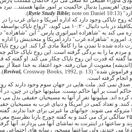
ودی ماوراء طبیعی که سعی می کرد حاکمان مملکت پارس را
یوی' اهریمنی] بدنبال حاکمیت بر امور ملتها هستند... نبرد
رد" (
note on Daniel 10:13).
Ryrie Study Bible;
که روح ناپاکی وجود دارد که اداره آمریکا و دنیای غرب را 
یادداشت میان صفحه ای کتاب اسکافیلد در باب دانیال ۱۰:۲۰ م
ره می کند به "شاهزاده امپراتوری پارس." این "شاهزاده" در
. امروزه "شاهزاده غرب" دارد آمریکا و متحدینش را اداره م
 داده شده تا تمدن ما را کاملاً مادی گرا کند. این روح ناپا
مردم ما را به بردگی گرفته است. این روح ناپاک حاکم چه 
به ما گفته که قدرت این روح ناپاک چکار می کند. او گفته که 
اندیشه] معنویت از میان رفته. خود اعتقاد به خدا عملاً از بین 
و فراموش شده" (
Revival,
 13
 انجام گرفته است.
صدق نمی کند. ملت هایی در جهان سوم وجود دارند که روح ن
حاکم است بر آنها حاکم نیست. میلیونها جوان در چین، در آف
رده اند. میلیونها نفر از آنها به مسیحیان حقیقی بدل می 
 کنند. و تعداد کمی در آمریکا و دنیای غرب به مسیحیان حق
کلیساها را قبل از رسیدن به سن ۲۵ سالگی ترک می کنند و به گفته جورج بارنا ن
 ساعتها در اینترنت به تماشای آنها می پردازند. آنها گر
ه دعا می خندند، ولی ساعتها مسحور رسانه های اجتماعی