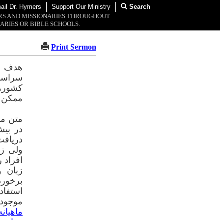
ail Dr. Hymers
Support Our Ministry
Search
ORS AND MISSIONARIES THROUGHOUT
ARIES OR BIBLE SCHOOLS.
Print Sermon
هدف ای
سراسر 
کشورها
ممکن ا
متن مک
در بیش از ۲۲۱ کشور 
دریافت 
ولی زو
برخورد
استفاد
موجود
ماهیان