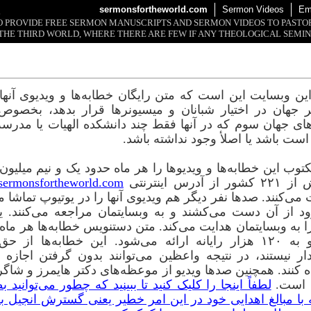
sermonsfortheworld.com
Sermon Videos
Em
S
 TO PROVIDE FREE SERMON MANUSCRIPTS AND SERMON VIDEOS TO PAST
THE THIRD WORLD, WHERE THERE ARE FEW IF ANY THEOLOGICAL SEMIN
ن وبسایت این است که متن رایگان خطابه‌ها و ویدیوی آنها 
جهان در اختیار شبانان و میسیونرها قرار بدهد، بخصوص
ی جهان سوم که در آنها فقط چند دانشکده الهیات یا مدرسه
ست باشد یا اصلأ وجود نداشته باشد.
توب این خطابه‌ها و ویدیوها را هر ماه حدود یک و نیم میلیون ر
از آدرس اینترنتی
ermonsfortheworld.com
می‌کنند. صدها نفر دیگر هم ویدیوی آنها را در یوتیوپ تماشا م
د از آن دست می‌کشند و به وبسایتمان مراجعه می‌کنند. ی
زبان و به ۱۲۰ هزار رایانه ارائه می‌شود. این خطابه‌ها از 
ار نیستند، در نتیجه واعظین می‌توانند بدون گرفتن اجازه از
ه کنند. همچنین صدها ویدیو از موعظه‌های دکتر هایمرز و شاگ
 است.
لطفاً اینجا را کلیک کنید تا ببینید که چطور می‌توانید
ه با مبالغ اهدایی خود در این امر خطیر یعنی گسترش انجیل به