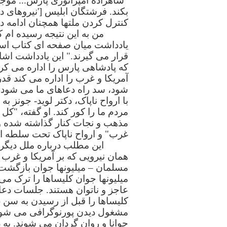
"شاهزاده امپراتوری پارس... موج
بکند. فرشتگان ابلیس ['نیروهای دن
کنترل کردن ملتها همچنان ادامه دا
من به این نتیجه رسیده ام 
قرار می گیرند." این یادداشت اشا
که پادشاهی پارس را اداره می کرد
آمریکا و غرب را اداره می کند قدرت
شود، سد راه دعاهای ما می شود و 
با ارواح ناپاک، دکتر لوید- جونز 
مردم ما را کور کند. او گفته، "کل [
مذهب و نجات کنار گذاشته شده 
غرب" و ارواح ناپاک تحت سلطه او
این مطلب درباره ملل دیگر 
همان نیرویی که بر آمریکا و غرب 
مسلمان – میلیونها جوان بازگشت ک
میلیونها جوان کلیساها را ترک می
مشغول دیدن پورنوگرافی می شوند و
جوانا و روان گردان می شوند. ب