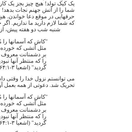
یک کیک تولد! هیچ چیز بجز یک کا
شما را از آتش جهنم نجات بدهد! چی
حرفهایی در موقع دعا خواندن. ه
که شما لازم دارید ما نداریم. اگر 
شنبه شب دو هفته پیش، از ش
"کاش که آسمانها را م
مثل آتشی که خورده چ
بر دشمنانت معروف سا
را که منتظر آنها نبو
گردید" (اشعیا ۳-۶۴:۱).
می توانستم نزول خدا را وقتی داش
تحریک شد. دعوتی از همه بعمل آو
"کاش که آسمانها را م
مثل آتشی که خورده چ
بر دشمنانت معروف سا
را که منتظر آنها نبو
گردید" (اشعیا ۳-۶۴:۱).