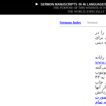
►
SERMON MANUSCRIPTS
IN 46 LANGUAGE
THE PURPOSE OF THIS WEBSITE IS
THE WORLD, ESPECIALLY 
Sermons Index
Sermon
را در
 برای
 دینی
ایانه
www.s
ی‌کنند
وتیوپ
افراد را به وبسایتمان هدایت می‌کند. متن دستنویس خطابه‌ها هر ماه به ۴۳
حق چاپ
 آنها
ردانش
 بصورت
 تمام