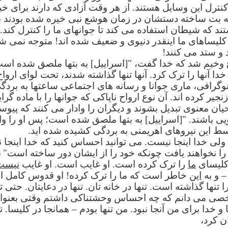
نترل این وسایل هستند. از هر وقت آزادی که دارند برای خ
به بت ساخته دستشان در زمان هوشع نبی خیره شده بودند ب
 که شیطان استفاده می کند تا جوانهای ما را کنترل کند. و
 کلیساهای ما اینقدر دنیوی و ضعیف شده اند! متوجه نمی شو
 و ستد می کنند!
 وخیم شد که خدا گفت، "[اسراییل] به بتها ملصق شده است؛
د. خدا آنها را ترک کرد. آنها تنها گذاشته شدند، تحت لوای اروا
نوگرافی، ماری جوانا و رسانه های اجتماعی ساعتها به بردگی 
یر کرده اند. آن نوع ارواح ناپاکی که جوانها را با ماده گرا
یان معنوی تبدیل بشوند و دیگران را وادار می کنند که پیو
ط این نیروهای اهریمنی به بردگی کشیده شده اید.
 ولی خدا اینجا نیست. می توانید احساس کنید که خدا اینج
 کلیسای
ما
را ترک کرده است. او غایب است. او غایب
نیست
– و به
این
خاطر است که ما را ترک کرده! او قدوس کامل ا
نها گذاشته است. تنها در خانه تان. تنها در دعایتان. حتی ت
صی می دانم که چه احساس وحشتناکی داشتم وقتی بعنوان 
 برای من آنجا نبود. من تنها بودم – همانجا در کلیسا. تن
 کرد،