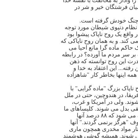
 وادار به مخالفت با نقشه خدا
 میان فرشتگان خیر و شر در
در چنگ خودش گرفته است.
ی گوید، "ارواح ناپاک بواسطه نظام دنیوی شیطان مورد توجه
 واقع یک روح ناپاک پیشوا بود
ی کند. و به همان روح ناپاکی که
ک حاکم ماده گرا مانع احیا می
بر سر مردم ما آورده؟ در رابطه
قدرت این روح توانسته که ذهن
رفته... این اعتقاد به خدا و
Crossway Books, 1992, p.). همه اینها بخاطر کار "شاهزاده
اپاک بزرگ "ماده گرایی" با
ریقا، در هندوچین، حتی در ملل
شوند. ولی در آمریکا و غرب،
یقی بدل می شوند. کلیساهای ما
عاجز و ناتوان هستند. جلسات دعا متروکه می شوند. جوانهای ما غیرتی برای خدا ندارند. گفته می شود که ۸۸ درصد آنها
ظرسنج معروف "هرگز برنمی گردند." آنها
فتار مواد مخدری همچون ماری
 می شوند. همیشه گوشی هوشمند