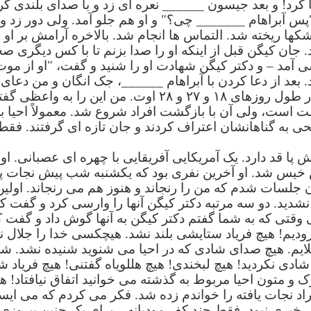
 کرد! و بعد جیسون ______ نعره ای زد و با صدای بلندی گری
 آبراهام _______ چی؟" و او هم جلو آمد. ولی دور زد و فر
 اشکها ریخته شد. التماس ها انجام شد. بالاخره آرامش بر او
د. جان کیگن قبل از اینکه او را صدا بزنم تا با کس دیگری ص
مد – و دکتر کیگن شهادت او را شنید و گفت، "او از موت 
عد از دعا کردن با آبراهام ______، جک انگان و من دعای 
۱۳ بازگشت در سه روز داشتیم، در طول روزهای ۱۸ و ۲۷ و ۲۸ 
رست است، ولی آن با بازگشت افراد شروع شد. معمولاً احیا ب
ی شود. ولی فقط ۴ مسیحی به گناهانشان اعتراف کردند و جان تازه ای گرف
ا قد دارد. یک آمریکایی آفریقایی با چهره ای عصبانی. او ر
خیس شد. او آخرین نفری بود که یکشنبه شب پیش نجات پید
 جلسات شدم که من را رنجاند و هنوز هم می رنجاند. اولین
د نشدید. دو سه مرتبه دکتر کیگن آنها را وارسی کرد و گفت که 
قتی که به شما گفتم دکتر کیگن به آنها گوش داد و گفت که
دیم! هیچ فریاد ستایشی بلند نشد. هیچکسی خدا را جلال 
ایم. هیچ صدای شادی که در احیا می شنوید شنیده نشد. ش
شادی نکردید! هیچ لبخندی! هیچ هللویاه گفتنی! هیچ فریاد شا
و متون احیا مربوط به گذشته می خوانید اتفاق نیافتاد! ه
نجات یافته را خواندم زده شد. فکر می کردم که می ایستید
، خبری نبود، فقط چند کف مودبانه – برای یک چنین پیروزی