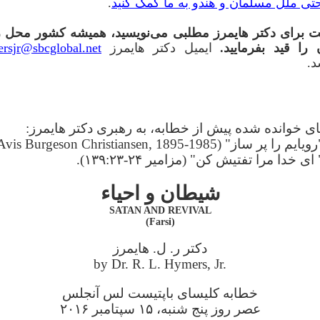
تی ملل مسلمان و هندو به ما کمک کنید
.
 برای دکتر ‌هایمرز مطلبی می‌نویسید، همیشه کشور محل 
 را قید بفرمایید.
ایمیل دکتر هایمرز
ersjr@sbcglobal.net
د.
 خوانده شده پیش از خطابه، به رهبری دکتر هایمرز:
یایم را پر ساز" (by Avis Burgeson Christiansen, 1895-1985)
 ای خدا مرا تفتیش کن" (مزامیر ۲۴-۱۳۹:۲۳).
شیطان و احیاء
SATAN AND REVIVAL
(Farsi)
دکتر ر. ل. هایمرز
by Dr. R. L. Hymers, Jr.
خطابه کلیسای باپتیست لس آنجلس
عصر روز پنج شنبه، ۱۵ سپتامبر ۲۰۱۶