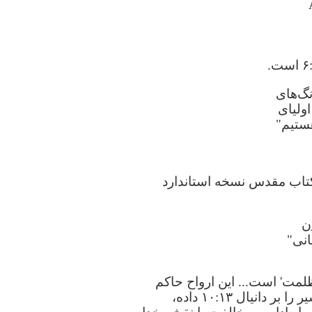
نگ‌های
اولیای
ستیم‌"
کتاب مقدس نسخه استاندارد
ن
انی"
لمت' است... این ارواح حاکم
Kregel Publications, 1994, p. 196). دکتر چارلز رایری این تفسیر را بر دانیال ۱۰:۱۳ داده،