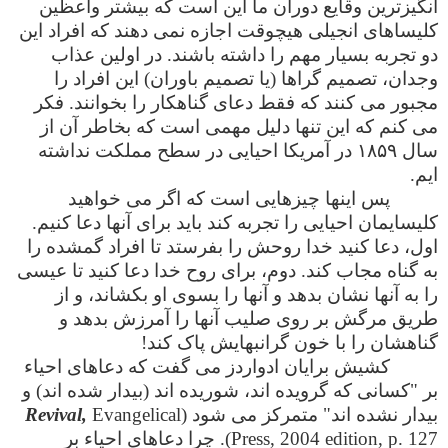
انگیزترین وقایع دوران ما این است که بیشتر واعظین
کلیساهای انجیلی هیچوقت اجازه نمی دهند که افراد این
دو تجربه بسیار مهم را داشته باشند. در اولین عذاب
وجدان، تصمیم گراها (یا تصمیم باوران) این افراد را
مجبور می کنند که فقط دعای گناهکار را بخوانند. فکر
می کنم که این تنها دلیل مهمی است که بخاطر آن از
سال ۱۸۵۹ در آمریکا احیایی در سطح مملکت نداشته
ایم.
پس اینها چیزهایی است که اگر می خواهید
کلیسایمان احیایی را تجربه کند باید برای آنها دعا کنیم.
اول، دعا کنید خدا روحش را بفرستد تا افراد گمشده را
به گناه مجاب کند. دوم، برای روح خدا دعا کنید تا عیسی
را به آنها نشان بدهد و آنها را بسوی او بکشاند، و از
طریق مرگش بر روی صلیب آنها را آمرزش بدهد و
گناهشان را با خون گرانبهایش پاک کند!
کشیش برایان ادواردز می گفت که دعاهای احیاء
بر "کسانی که گرویده اند، شوریده اند (بیدار شده اند) و
بیدار نشده اند" متمرکز می شود (
Evangelical
Revival,
Press, 2004 edition, p. 127). چرا دعاهای احیاء بر