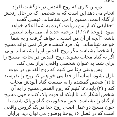
بدهد.
دومین کاری که روح القدس در بازگشت افراد
انجام می دهد این است که به شخصی که در حال رنجش
از گناه است، مسیح را می شناساند. عیسی گفت،
"حقایقی که از من دریافت کرده به شما اعلام خواهد
نمود" (یوحنا ۱۶:۱۴). ترجمه جدید آن می تواند اینطور
باشد، "آنچه از آن من است... خواهد گرفت و به شما
خواهد شناساند." یک فرد گمشده هرگز نمی تواند مسیح
را شخصاً بشناسد مگر روح القدس او را بشناساند. ولی
اگر به گناه مجاب نشوید، روح القدس در نجات، مسیح را
برای شما به عنوان شخصی واقعی ابراز نمی کند.
پس وقتی دعا می کنیم که روح القدس در قوت
نازل بشود، اساساً از خدا می خواهیم که روح را بفرستد
تا (۱) شخص گمشده را به طبیعت گناه آلودش مجاب
کند و (۲) باید دعا کنیم که روح القدس مسیح را به آن
شخص آشکار کند تا اینکه او قوت پاک کننده خون مسیح
از گناه را
بشناسد
. حس محکومیت گناه و پاک شدن با
خون مسیح دو عمل اصلی روح خدا در یک گروش واقعی
است که در فصل ۱۶ یوحنا بوضوح می توان دید. برایان