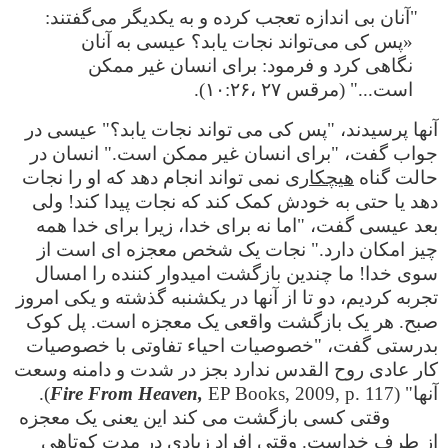
"آنان بی اندازه تعجب کرده و به یکدیگر می‌گفتند:
«پس کی می‌تواند نجات یابد‌؟ عیسی به آنان
نگاهی کرد و فرمود: برای انسان غیر ممکن
است..." (مرقس ۲۷ ،۱۰:۲۶).
آنها پرسیدند، "پس کی می تواند نجات یابد؟" عیسی در
جواب گفت، "برای انسان غیر ممکن است." انسان در
حالت گناه
هیچکاری
نمی تواند انجام دهد که او را نجات
دهد یا حتی به خودش کمک کند که نجات پیدا کند! ولی
بعد عیسی گفت، "اما نه برای خدا، زیرا برای خدا همه
چیز امکان دارد‌‌." نجات یک شخص معجزه ای است از
سوی خدا! ما چندین بازگشت امیدوار کننده را امسال
تجربه کردیم، دو تا از آنها در یکشنبه گذشته و یکی امروز
صبح. هر یک بازگشت واقعی یک معجزه است. پل کوک
بدرستی گفت، "خصوصیات احیاء تفاوتی با خصوصیات
کار عادی روح القدس ندارد بجز در شدت و دامنه وسعت
آنها" (
EP Books, 2009, p. 117).
Fire From Heaven,
وقتی کسی بازگشت می کند این یعنی یک معجزه
از طرف خداست. وقتی افراد زیادی در مدت کوتاهی