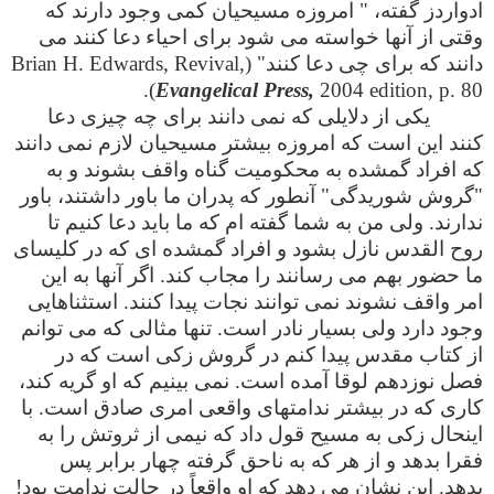
ادواردز گفته، " امروزه مسیحیان کمی وجود دارند که
وقتی از آنها خواسته می شود برای احیاء دعا کنند می
دانند که برای چی دعا کنند" (Brian H. Edwards, Revival,
Evangelical Press,
2004 edition, p. 80).
یکی از دلایلی که نمی دانند برای چه چیزی دعا
کنند این است که امروزه بیشتر مسیحیان لازم نمی دانند
که افراد گمشده به محکومیت گناه واقف بشوند و به
"گروش شوریدگی" آنطور که پدران ما باور داشتند، باور
ندارند. ولی من به شما گفته ام که ما باید دعا کنیم تا
روح القدس نازل بشود و افراد گمشده ای که در کلیسای
ما حضور بهم می رسانند را مجاب کند. اگر آنها به این
امر واقف نشوند نمی توانند نجات پیدا کنند. استثناهایی
وجود دارد ولی بسیار نادر است. تنها مثالی که می توانم
از کتاب مقدس پیدا کنم در گروش زکی است که در
فصل نوزدهم لوقا آمده است. نمی بینیم که او گریه کند،
کاری که در بیشتر ندامتهای واقعی امری صادق است. با
اینحال زکی به مسیح قول داد که نیمی از ثروتش را به
فقرا بدهد و از هر که به ناحق گرفته چهار برابر پس
بدهد. این نشان می دهد که او واقعاً در حالت ندامت بود!