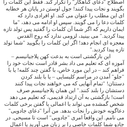
اصطلاح "دعای گناهکار" را تکرار کند. فقط این کلمات را
بگویند و نجات پیدا کنند! جول اوستن در پایان هر خطابه
ای این مطلب را عنوان می کند. او افرادی دارد که
کلمات دعا را می گویند. سپس او ادامه می دهد، "ما
ایمان داریم که اگر شما آن کلمات را گفتید پس تولد تازه
پیدا کردید." می بینید، لزومی ندارد که روح القدس
معجزه ای انجام دهد! اگر این کلمات را بگویید "شما تولد
تازه پیدا کردید."
این بازگشتی است به بدعت کهن پلاجیانیسم –
آموزه ای که تعلیم می داد بشر قادر است نجات خود را
فراهم کند – در این مورد خاص، با گفتن چند کلمه! یا با
"جلو" آمدن در مراسم کلیسایی – یا با بلند کردن
دستتان! "تمام آنهایی که می خواهند نجات پیدا کنند
دستشان را بلند کنند." این همان پلاجیانیسم صرف
است! بازگشتی به آن ارتداد قدیمی، که تعلیم می دهد
شخص گمشده می تواند با اعمالی یا گفتن برخی کلمات
دعاگونه خودش را نجات بدهد. من آنرا "دعای جادویی"
می نامم. این واقعاً امری "جادویی" است تا مسیحی. در
جادو شما کلمات خاصی را بر زبان می آورید یا اعمال