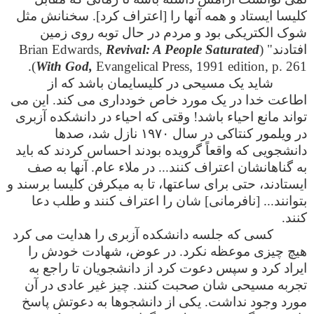
کلیسا ایستاد و همه آنها را [اعتراف کرد]. سخنانش مثل
شوک الکتریکی بود و مردم در حال توبه روی زمین
افتادند" (Brian Edwards,
Revival: A People Saturated
With God,
Evangelical Press, 1991 edition, p. 261).
شاید یک مسیحی در کلیسایمان باشد که از
اطاعت خدا در یک مورد خاص خودداری می کند. این می
تواند مانع احیاء باشد! وقتی که احیاء در دانشکده آزبری
در ویلمور کنتاکی در سال ۱۹۷۰ نازل شد، صدها
دانشجویی که واقعاً گرویده بودند احساس کردند که باید
به گناهانشان اعتراف کنند... در ملاء عام. آنها به صف
ایستادند، حتی برای ساعتها، تا به میکرفن کلیسا برسند و
بتوانند... [نافرمانی] شان را اعتراف کنند و طلب دعا
کنند.
کسی که جلسه دانشکده آزبری را هدایت می کرد
هیچ چیزی موعظه نکرد. در عوض، شهادت خودش را
ایراد کرد و سپس دعوت کرد از دانشجویان تا راجع به
تجربه مسیحی شان صحبت کنند. چیز غیر عادی در آن
مورد وجود نداشت. یکی از دانشجوها به دعوتش پاسخ