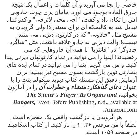
خاصی را بجا می آورید و آن کلمات و اعمال یک نتیجه
خارق العاده بوجود می آورد. مامان پری چوب جادویی
اش را تکان داد و گفت، "اجی مجی لاترجی" و کدو تنبل
تبدیل شد به کالسکه ای برای سیندرلا! ولی گرویدن به
مسیح مثل "جادویی" که در کارتون دیزنی می بینید
نیست! والت دیزنی به جادو علاقه داشت، مثل "شاگرد
جادوگر" در "فانتزیا" با همه آن جاروهایی که می
رقصیدند! اینها را می توانید در تمام کارتونهای دیزنی پیدا
کنید. و من می گویم اینها را می توانید در تمام ایده های
بشارتی نوین بازگشت بسوی مسیح نیز ببینید! برای
آزمایش دقیق این مسئله کتاب دیوید ملکولم بنت را با
عنوان
دعای گناهکار: منشاء و خطرات آن
را در آمازون
بخوانید،
The Sinner’s Prayer: Its Origins and
Dangers,
Even Before Publishing, n.d., available at
Amazon.com.
هر گرویدن یا بازگشت واقعی یک معجزه است.
لطفاً با من مرقس ۱۰:۲۶ را باز کنید. از کتاب اسکافیلد
در صفحه ۱۰۵۹ است.