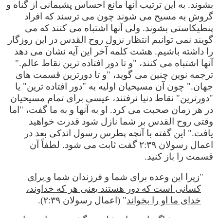
بشوند. به این ترتیب آنها مانع احساس پشیمانی از گناه و
گروش به مسیح می شوند چون می ترسند که افراد
پنطیکاستی بشوند. ولی آنها اشتباه می کنند که می
گویند نمی توانیم انتظار نزول روح القدس در این روزگار
را داشته باشیم. هشت کلمه آخر این آیه نشان می دهد
آنها اشتباه می کنند، "و تا دور افتاده ترین نقاط عالم."
ترجمه نوین چنین می گوید، "و تا دورترین قسمت های
جهان." چون آن مسیحیان اولیه به "دور افتاده ترین" یا
"دورترین" نقاط دنیا نرفتند، عیسی برای تمام مسیحیان
در هر زمان صحبت می کرد. او به آنها و به ما گفت، "اما
وقتی روح القدس بر شما نازل شود قدرت خواهید
یافت." این گفته با آنچه پطرس رسول اندکی بعد در
اعمال رسولان ۲:۳۹ گفت ثابت می شود. لطفاً آن
قسمت را باز کنید.
"زیرا این وعده برای شما و فرزندان شما
و برای
کسانی است که دور هستند یعنی هر که خداوند،
خدای ما او را بخواند‌‌
" (اعمال رسولان ۲:۳۹).