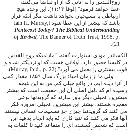
روح‌القدس را به آنانی که از او تقاضا می‌کنند،
عطا خواهد فرمود‌" (لوقا ۱۱:۱۳). این وعده هیچ
ارتباطی با مسیحیان نخواهد داشت مگر آنکه قرار
باشد که بیشتر از این عطا شود (Iain H. Murray,
Pentecost Today? The Biblical Understanding
of Revival,
The Banner of Truth Trust, 1998, p.
21).
الکساندر مودی استوارت گفته، "مادامیکه روح القدس
در کلیسا حضور دارد، اوقاتی هست که او نزدیکتر شده و
قوت بیشتری را بعمل می آورد" (Murray, ibid., p. 22).
ولی ما از زمان احیاء بزرگ سال ۱۸۵۹ مقدار کمی
از آنرا دیده ایم، در واقع خیلی کم. من به این نتیجه
رسیده ام که دلیل اصلی آن این حقیقت است که بیشتر
مبشرین انجیلی دیگر باور ندارند که گرویدنها نوعی
معجزه هستند. بیشتر این مبشرین انجیلی امروزه فکر
می کنند که گرویدنها چیزی جز تصمیمات انسانی نیستند.
آنها فکر می کنند که تنها کاری که باید انجام بدهید این
است که شخص گمشده ای را متقاعد کنید تا کلمات به