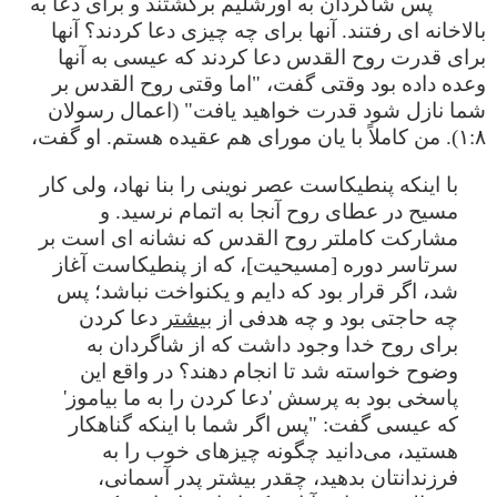
پس شاگردان به اورشلیم برگشتند و برای دعا به
بالاخانه ای رفتند. آنها برای چه چیزی دعا کردند؟ آنها
برای قدرت روح القدس دعا کردند که عیسی به آنها
وعده داده بود وقتی گفت، "اما وقتی روح القدس بر
شما نازل شود قدرت خواهید یافت" (اعمال رسولان
۱:۸). من کاملاً با یان مورای هم عقیده هستم. او گفت،
با اینکه پنطیکاست عصر نوینی را بنا نهاد، ولی کار
مسیح در عطای روح آنجا به اتمام نرسید. و
مشارکت کاملتر روح القدس که نشانه ای است بر
سرتاسر دوره [مسیحیت]، که از پنطیکاست آغاز
شد، اگر قرار بود که دایم و یکنواخت نباشد؛ پس
چه حاجتی بود و چه هدفی از
بیشتر
دعا کردن
برای روح خدا وجود داشت که از شاگردان به
وضوح خواسته شد تا انجام دهند؟ در واقع این
پاسخی بود به پرسش 'دعا کردن را به ما بیاموز'
که عیسی گفت: "پس اگر شما با اینکه گناهکار
هستید، می‌دانید چگونه چیزهای خوب را به
فرزندانتان بدهید، چقدر بیشتر پدر آسمانی،