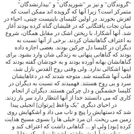
"گروندگان" و نیز بر "شوریدگان" و "بیدارنشدگان"
متمرکز است؟ زیرا آنها که گرویده اند ممکن است که
لغزش بخورند. در اولین کلیسای باپتیست چینی، احیاء در
میان نجات یافتگانی که در قلبشان گناه کرده بودند آغاز
شد. آنها آشکارا، با ریختن اشک در مقابل همگان، شروع
به اعتراف گناهانشان کردند. برخی از آنها نسبت به
دیگران در کلیسا دل چرکین بودند. بعضی اجازه داده
بودند که گناهانی پنهانی به زندگی شان وارد بشود. برای
گناهانشان بهانه آورده بودند و به خودشان گفته بودند که
اینها اشکالی ندارد. ولی وقتی روح القدس نازل شد،
قلب آنها شکسته شد. متوجه شدند که در دعاهایشان
سرد و بی روح هستند. فهمیدند که نسبت به دیگران در
کلیسا خشمگین و دل چرکین هستند. دیگران از انجام
کاری که می دانستند خدا از آنها انتظار دارد سر باز زدند.
در احیای دیگری "یک واعظ [پرتوان] انجیلی پیدا
شد که دستهایش را پیچ و تاب می داد و اشکهایش روی
زمین می ریخت. آن مرد خیلی ها را بسوی مسیح هدایت
کرده [بود] ولی او ... گناهانی داشت که اعتراف کند و
نمی توانست آرامش داشته باشه تا زمانی که مقابل