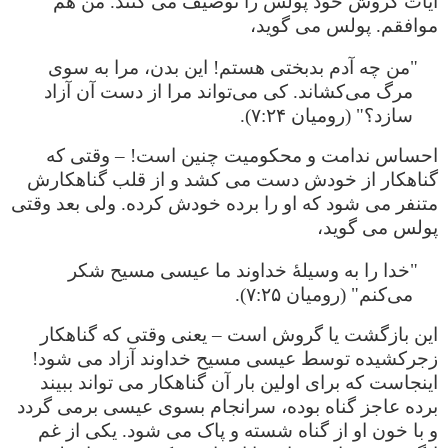
آیات گروش خود پولس را توصیف می کنند. من هم
موافقم. پولس می گوید،
"من چه آدم بدبختی هستم! این بدن، مرا به سوی
مرگ می‌کشاند‌. کی می‌تواند مرا از دست آن آزاد
سازد؟" (رومیان ۷:۲۴).
احساس ندامت و محکومیت چنین است! – وقتی که
گناهکار از خودش دست می کشد و از قلب گناهکارش
متنفر می شود که او را برده خودش کرده. ولی بعد وقتی
پولس می گوید،
"خدا را به وسیلۀ خداوند ما عیسی مسیح شکر
می‌کنم" (رومیان ۷:۲۵).
این بازگشت یا گروش است – یعنی وقتی که گناهکار
زجرکشیده توسط عیسی مسیح خداوند آزاد می شود!
اینجاست که برای اولین بار آن گناهکار می تواند ببیند
برده عاجز گناه بوده، سرانجام بسوی عیسی برمی گردد
و با خون او از گناه شسته و پاک می شود. یکی از غم