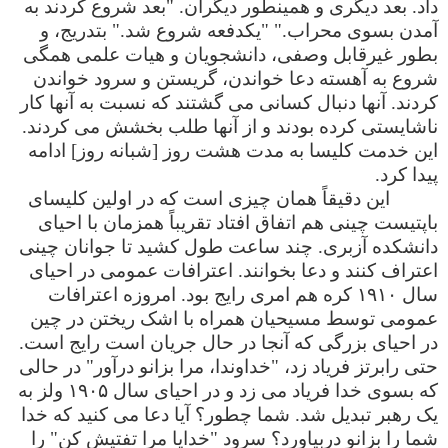
داد. بعد دیگری و همینطور دیگران. "بعد شروع کردند به
آمدن بسوی محراب." "یکدفعه شروع شد." بتدریج، و
بطور غیرقابل وصفی، دانشجویان و هیات علمی همگی
شروع به آهسته دعا خواندن، گریستن و سرود خواندن
کردند. آنها دنبال کسانی می گشتند که نسبت به آنها کار
ناشایستی کرده بودند و از آنها طلب بخشش می کردند.
این خدمت کلیسا به مدت هشت روز [شبانه روز] ادامه
پیدا کرد.
این دقیقاً همان چیزی است که در اولین کلیسای
باپتیست چینی هم اتفاق افتاد تقریباً همزمان با احیای
دانشکده آزبری. چند ساعت طول کشید تا جوانان چینی
اعتراف کنند و دعا بخوانند. اعترافات عمومی در احیای
سال ۱۹۱۰ کره هم امری رایج بود. امروزه اعترافات
عمومی توسط مسیحیان همراه با اشک ریختن در چین
در احیای بزرگی که آنجا در حال جریان است رایج است.
حتی رابرتز فریاد زد، "خداوندا، مرا بزانو درآور" در حالی
که بسوی خدا فریاد می زد و در احیای سال ۱۹۰۵ ولز به
یک رهبر تبدیل شد. شما چطور؟ آیا دعا می کنید که خدا
شما را بزانو دربیاورد؟ سرود "خدایا مرا تفتیش کن" را