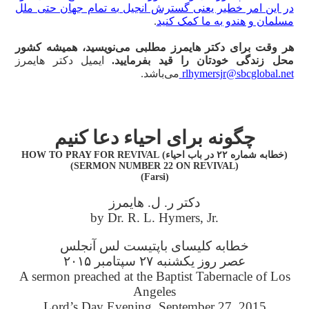
در این امر خطیر یعنی گسترش انجیل به تمام جهان حتی ملل
مسلمان و هندو به ما کمک کنید
.
هر وقت برای دکتر ‌هایمرز مطلبی می‌نویسید، همیشه کشور
محل زندگی خودتان را قید بفرمایید.
ایمیل دکتر هایمرز
rlhymersjr@sbcglobal.net
می‌باشد.
چگونه برای احیاء دعا کنیم
(خطابه شماره ۲۲ در باب احیاء) HOW TO PRAY FOR REVIVAL
(SERMON NUMBER 22 ON REVIVAL)
(Farsi)
دکتر ر. ل. هایمرز
by Dr. R. L. Hymers, Jr.
خطابه کلیسای باپتیست لس آنجلس
عصر روز یکشنبه ۲۷ سپتامبر ۲۰۱۵
A sermon preached at the Baptist Tabernacle of Los
Angeles
Lord’s Day Evening, September 27, 2015