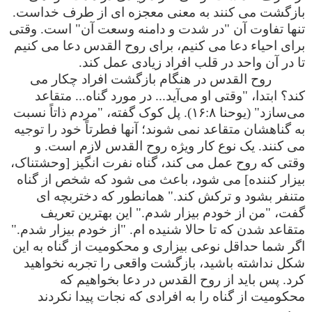
بازگشت می کنند به معنی معجزه ای از طرف خداست.
تنها تفاوت آن "در شدت و دامنه وسعت آن" است. وقتی
برای احیاء دعا می کنیم، برای روح القدس دعا می کنیم
تا در آن واحد در قلب افراد زیادی عمل کند.
روح القدس در هنگام بازگشت افراد چکار می
کند؟ ابتدا، "وقتی او می‌آید... در مورد گناه... متقاعد
می‌سازد‌" (یوحنا ۱۶:۸). پل کوک گفته، "مردم ذاتاً نسبت
به گناهشان متقاعد نمی شوند؛ آنها فطرتاً خود را توجیه
می کنند. یک نوع کار ویژه روح القدس لازم است. و
وقتی که روح عمل می کند، گناه نفرت انگیز [وحشتناک،
بیزار کننده] می شود، باعث می شود که شخص از گناه
متنفر بشود و ترکش کند." همانطور که دختربچه ای
گفت، "من از خودم بیزار شدم." این بهترین تعریف
متقاعد شدن که تا حالا شنیده ام. "از خودم بیزار شدم."
اگر شما حداقل نوعی بیزاری و محکومیت از گناه به این
شکل نداشته باشید، بازگشت واقعی را تجربه نخواهید
کرد. پس باید از روح القدس در دعا بخواهیم که
محکومیت از گناه را به افرادی که نجات پیدا نکردند