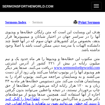
Tog
SERMONSFORTHEWORLD.COM
navi
Print Sermon
Sermons Index
Sermon
هدف این وبسایت این است که متن رایگان خطابه‌ها و ویدیوی
آنها را در سراسر جهان در اختیار شبانان و میسیونرها قرار
بدهد، بخصوص برای کشورهای جهان سوم که در آنها فقط چند
دانشکده الهیات یا مدرسه دینی ممکن است باشد یا اصلأ وجود
نداشته باشد.
متن مکتوب این خطابه‌ها و ویدیوها را هر ماه حدود یک و نیم
میلیون رایانه در بیش از ۲۲۱ کشور از آدرس اینترنتی
www.sermonsfortheworld.com
دریافت می‌کنند. صدها نفر دیگر
هم ویدیوی آنها را در یوتیوپ تماشا می‌کنند ولی زود از آن دست
می‌کشند و به وبسایتمان مراجعه می‌کنند. یوتیوپ افراد را به
وبسایتمان هدایت می‌کند. متن دستنویس خطابه‌ها هر ماه به ۴۳
زبان و به ۱۲۰ هزار رایانه ارائه می‌شود. این خطابه‌ها از حق
چاپ برخوردار نیستند، در نتیجه واعظین می‌توانند بدون گرفتن
اجازه از آنها استفاده کنند. همچنین صدها ویدیو از موعظه‌های
دکتر هایمرز و شاگردانش موجود است.
لطفاً اینجا را کلیک کنید
تا ببینید که چطور می‌توانید بصورت ماهیانه با مبالغ اهدایی خود