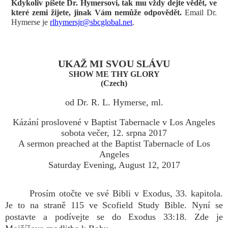
Kdykoliv píšete Dr. Hymersovi, tak mu vždy dejte vědět, ve
které zemi žijete, jinak Vám nemůže odpovědět.
Email Dr.
Hymerse je
rlhymersjr@sbcglobal.net
.
UKAŽ MI SVOU SLÁVU
SHOW ME THY GLORY
(Czech)
od Dr. R. L. Hymerse, ml.
Kázání proslovené v Baptist Tabernacle v Los Angeles
sobota večer, 12. srpna 2017
A sermon preached at the Baptist Tabernacle of Los
Angeles
Saturday Evening, August 12, 2017
Prosím otočte ve své Bibli v Exodus, 33. kapitola.
Je to na straně 115 ve Scofield Study Bible. Nyní se
postavte a podívejte se do Exodus 33:18. Zde je