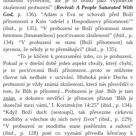
lidskému vysvětlení, ale je to bráno jako výjimečné
zkušenosti probuzení” (
Revival: A People Saturated With
God,
p. 136). “Adam a Eva se schovali před Boží
přítomností a Kain ‘odešel z Hospodinovy přítomnosti’”
(ibid., p. 135). “V probuzení se Boží přítomnost stane
hmotnou [hmatatelnou] pociťovanou zkušeností” (ibid., p.
134). “V probuzení se stane [Boží přítomnost] tak
zjevnou, že někdy je to přemáhající” (ibid., p. 135).
“To je klíčem k porozumění toho, co je probuzení.
Pokud je v dnešní době jeden aspekt chvály, který chybí,
je to pociťovaná Boží přítomnost...proto se můžeme
chovat tak nedbale v uctívání. Hluboká práce Ducha v
probuzení je vždy známá zkušeností, která nás přesvědčí o
tom, že Bůh je přítomný...Probuzení je jiné. Bůh je tam
znám,
a dokonce nevěřící je přinucen přiznat ‘Bůh je
skutečně mezi vámi,’ I. Korintským 14:25” (ibid., p. 134).
“Když Boží duch [sestoupí], tak převezme církevní
modlitby a vdechne do nich nový život” (ibid., p. 129).
“V probuzení se modlitba stane potěšením a radostí”
(ibid., p. 128) poté co vyznání přivedla křesťany k