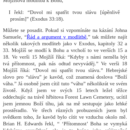
Mojžíšova modlitba k Bohu,
I řekl: “Dovol mi spatřit tvou slávu [úpěnlivě
prosím]” (Exodus 33:18).
Můžete se posadit. Pokud si vzpomínáte na kázání Johna
Samuele, “
Řád a argument v modlitbě
,” tak můžete najít
několik takových modliteb jako v Exodus, kapitoly 32 a
33. Mojžíš se modlí k Bohu a vrcholí to ve verších 15 a
18. Ve verši 15 Mojžíš říká: “Kdyby s námi neměla být
tvá přítomnost, pak nás odtud nevyváděj.” Ve verši 18
Mojžíš říká: “Dovol mi spatřit tvou slávu.” Hebrejské
slovo pro “slávu” je kavōd, což znamená doslova “Boží
váha.” Já osobně jsem cítil tuto “váhu” několikrát ve svém
životě. Když jsem ve svých 15 letech ležel těžce
oddechujíc na trávě hřbitova Forest Lawn Cemetery, ucítil
jsem jemnou Boží tíhu, jak na mě sestupuje jako lehké
prostěradlo. Ve třech různých probuzeních jsem byl
svědkem toho, že kavōd bylo cítit ve vzduchu okolo mě.
Brian H. Edwards řekl, “ ‘Přítomnost’ Boha se vymyká