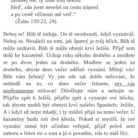
zkoušej mě, ty znáš můj neklid:
hleď, zda jsem nesešel na cestu trápení
a po cestě věčnosti mě veď.”
(Žalm 139:23, 24).
Neboj se! Bůh tě miluje. On tě neodsoudí, když vyznáváš.
Neboj se. Nezáleží na tom, jak špatný je tvůj hřích, Bůh tě
může uzdravit. Bůh tě může obmýt krví Ježíše. Přijď sem
dolů ke kazatelně. Uchop ruku někoho druhého a modlete
se po dvou jeden za druhého. Modlete se jeden za
druhého, abyste dnes večer udělali vyznání. Miluji vás!
Bůh vám žehnej! Vy jste zde tak dobře milováni, že
nehledě na to, co dnes večer řeknete,
my vás
nepřestaneme
milovat! Důvěřujte nám a nebojte se.
Přijďte zpět k Ježíši, přijďte zpět a vyznejte své hříchy,
tak abyste mohli být obmyti krví našeho Spasitele, Ježíše.
A i když už nejsi mladý, i ty můžeš přijít na tento večer. U
kazatelny budu mít dvě křesla. Pokud si myslíš, že tvé
vyznání nemá být učiněno veřejně, přijď právě sem
nahoru a řekni mi o tom a já ti poradím, zda to máš říci.