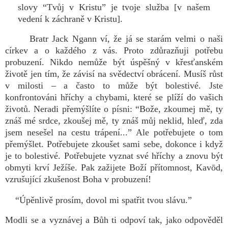
slovy “Tvůj v Kristu” je tvoje služba [v našem
vedení k záchraně v Kristu].
Bratr Jack Ngann ví, že já se starám velmi o naši
církev a o každého z vás. Proto zdůrazňuji potřebu
probuzení. Nikdo nemůže být úspěšný v křesťanském
životě jen tím, že závisí na svědectví obrácení. Musíš růst
v milosti – a často to může být bolestivé. Jste
konfrontováni hříchy a chybami, které se plíží do vašich
životů. Neradi přemýšlíte o písni: “Bože, zkoumej mě, ty
znáš mé srdce, zkoušej mě, ty znáš můj neklid, hleď, zda
jsem nesešel na cestu trápení...” Ale potřebujete o tom
přemýšlet. Potřebujete zkoušet sami sebe, dokonce i když
je to bolestivé. Potřebujete vyznat své hříchy a znovu být
obmyti krví Ježíše. Pak zažijete Boží přítomnost, Kavōd,
vzrušující zkušenost Boha v probuzení!
“Úpěnlivě prosím, dovol mi spatřit tvou slávu.”
Modli se a vyznávej a Bůh ti odpoví tak, jako odpověděl