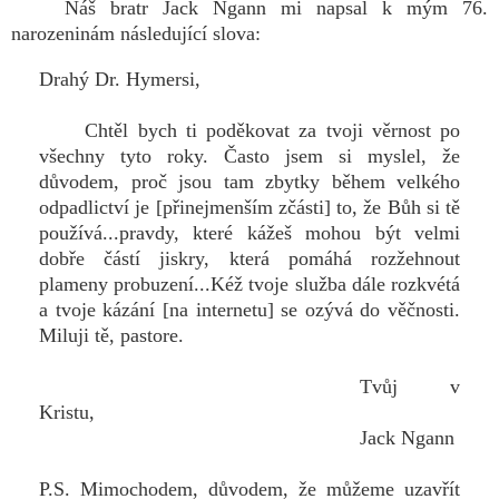
Náš bratr Jack Ngann mi napsal k mým 76.
narozeninám následující slova:
Drahý Dr. Hymersi,
Chtěl bych ti poděkovat za tvoji věrnost po
všechny tyto roky. Často jsem si myslel, že
důvodem, proč jsou tam zbytky během velkého
odpadlictví je [přinejmenším zčásti] to, že Bůh si tě
používá...pravdy, které kážeš mohou být velmi
dobře částí jiskry, která pomáhá rozžehnout
plameny probuzení...Kéž tvoje služba dále rozkvétá
a tvoje kázání [na internetu] se ozývá do věčnosti.
Miluji tě, pastore.
Tvůj v
Kristu,
Jack Ngann
P.S. Mimochodem, důvodem, že můžeme uzavřít