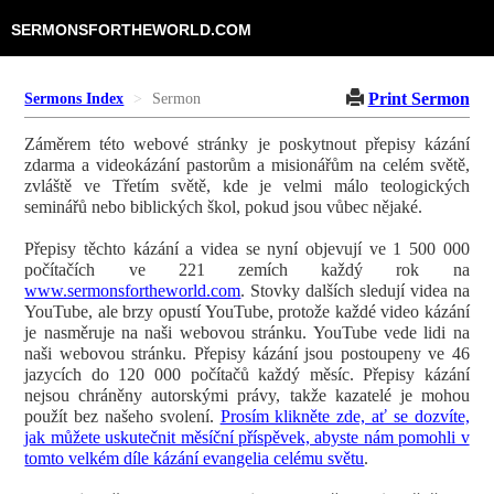
SERMONSFORTHEWORLD.COM
Print Sermon
Sermons Index
Sermon
Záměrem této webové stránky je poskytnout přepisy kázání
zdarma a videokázání pastorům a misionářům na celém světě,
zvláště ve Třetím světě, kde je velmi málo teologických
seminářů nebo biblických škol, pokud jsou vůbec nějaké.
Přepisy těchto kázání a videa se nyní objevují ve 1 500 000
počítačích ve 221 zemích každý rok na
www.sermonsfortheworld.com
. Stovky dalších sledují videa na
YouTube, ale brzy opustí YouTube, protože každé video kázání
je nasměruje na naši webovou stránku. YouTube vede lidi na
naši webovou stránku. Přepisy kázání jsou postoupeny ve 46
jazycích do 120 000 počítačů každý měsíc. Přepisy kázání
nejsou chráněny autorskými právy, takže kazatelé je mohou
použít bez našeho svolení.
Prosím klikněte zde, ať se dozvíte,
jak můžete uskutečnit měsíční příspěvek, abyste nám pomohli v
tomto velkém díle kázání evangelia celému světu
.