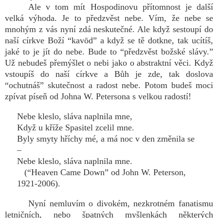
Ale v tom mít Hospodinovu přítomnost je další
velká výhoda. Je to předzvěst nebe. Vím, že nebe se
mnohým z vás nyní zdá neskutečné. Ale když sestoupí do
naší církve Boží “kavōd” a když se tě dotkne, tak ucítíš,
jaké to je jít do nebe. Bude to “předzvěst božské slávy.”
Už nebudeš přemýšlet o nebi jako o abstraktní věci. Když
vstoupíš do naší církve a Bůh je zde, tak doslova
“ochutnáš” skutečnost a radost nebe. Potom budeš moci
zpívat píseň od Johna W. Petersona s velkou radostí!
Nebe kleslo, sláva naplnila mne,
Když u kříže Spasitel zcelil mne.
Byly smyty hříchy mé, a má noc v den změnila se
–
Nebe kleslo, sláva naplnila mne.
(“Heaven Came Down” od John W. Peterson,
1921-2006).
Nyní nemluvím o divokém, nezkrotném fanatismu
letničních, nebo špatných myšlenkách některých