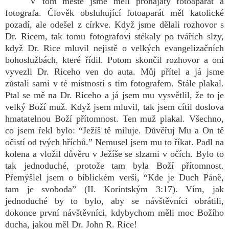
V tom městě jsme měli pronajatý fotoaparát a
fotografa. Člověk obsluhující fotoaparát měl katolické
pozadí, ale odešel z církve. Když jsme dělali rozhovor s
Dr. Ricem, tak tomu fotografovi stékaly po tvářích slzy,
když Dr. Rice mluvil nejistě o velkých evangelizačních
bohoslužbách, které řídil. Potom skončil rozhovor a oni
vyvezli Dr. Riceho ven do auta. Můj přítel a já jsme
zůstali sami v té místnosti s tím fotografem. Stále plakal.
Ptal se mě na Dr. Riceho a já jsem mu vysvětlil, že to je
velký Boží muž. Když jsem mluvil, tak jsem cítil doslova
hmatatelnou Boží přítomnost. Ten muž plakal. Všechno,
co jsem řekl bylo: “Ježíš tě miluje. Důvěřuj Mu a On tě
očistí od tvých hříchů.” Nemusel jsem mu to říkat. Padl na
kolena a vložil důvěru v Ježíše se slzami v očích. Bylo to
tak jednoduché, protože tam byla Boží přítomnost.
Přemýšlel jsem o biblickém verši, “Kde je Duch Páně,
tam je svoboda” (II. Korintským 3:17). Vím, jak
jednoduché by to bylo, aby se návštěvníci obrátili,
dokonce první návštěvníci, kdybychom měli moc Božího
ducha, jakou měl Dr. John R. Rice!