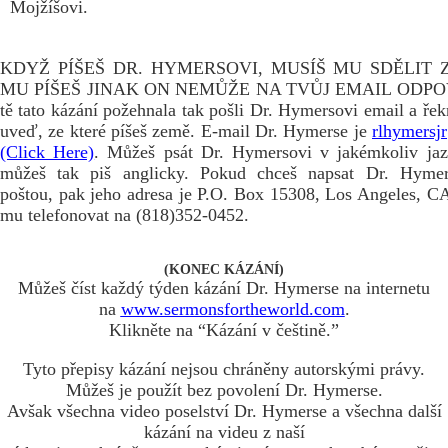
Mojžíšovi.
KDYŽ PÍŠEŠ DR. HYMERSOVI, MUSÍŠ MU SDĚLIT 
MU PÍŠEŠ JINAK ON NEMŮŽE NA TVŮJ EMAIL ODPOV
tě tato kázání požehnala tak pošli Dr. Hymersovi email a řek
uveď, ze které píšeš země. E-mail Dr. Hymerse je
rlhymersj
(Click Here)
. Můžeš psát Dr. Hymersovi v jakémkoliv jaz
můžeš tak piš anglicky. Pokud chceš napsat Dr. Hymer
poštou, pak jeho adresa je P.O. Box 15308, Los Angeles, 
mu telefonovat na (818)352-0452.
(KONEC KÁZÁNÍ)
Můžeš číst každý týden kázání Dr. Hymerse na internetu
na
www.sermonsfortheworld.com
.
Klikněte na “Kázání v češtině.”
Tyto přepisy kázání nejsou chráněny autorskými právy.
Můžeš je použít bez povolení Dr. Hymerse.
Avšak všechna video poselství Dr. Hymerse a všechna další
kázání na videu z naší