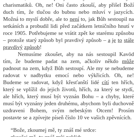
charismatiků. Oh, ne! Oni často zkouší, aby přišel Boží
duch tím, že tlučou do bubnu nebo mluví v jazycích.
Možná to myslí dobře, ale to
není
to, jak Bůh sestoupil na
setkáních a probudil lidi před začátkem letničního hnutí v
roce 1905. Potřebujeme se vrátit zpět ke starému způsobu
– protože starý způsob byl pravdivý způsob –
a
je
to
stále
pravdivý
způsob
!
Nemusíme zkoušet, aby na nás sestoupil Kavōd
tím, že budeme padat na zem, ačkoliv někdo
může
padnout na zem, když Bůh sestoupí. Ale my se nebudeme
radovat v nadbytku emocí nebo výkřicích. Oh, ne!
Budeme se radovat, když křesťanští lidé
cítí
ten hřích,
který se vplížil do jejich životů, hřích, za který se stydí,
ale hřích, který musí být vyznán Bohu – a chyby, které
musí být vyznány jeden druhému, abychom byli duchovně
uzdraveni Bohem, svým nebeským Otcem! Prosím
postavte se a zpívejte píseň číslo 10 ve vašich zpěvnících.
“Bože, zkoumej mě, ty znáš mé srdce: