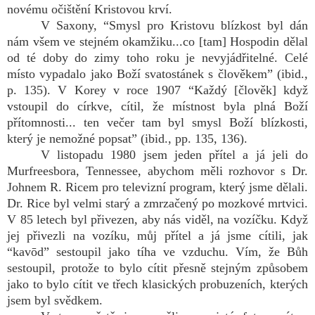
novému očištění Kristovou krví.
V Saxony, “Smysl pro Kristovu blízkost byl dán
nám všem ve stejném okamžiku...co [tam] Hospodin dělal
od té doby do zimy toho roku je nevyjádřitelné. Celé
místo vypadalo jako Boží svatostánek s člověkem” (ibid.,
p. 135). V Korey v roce 1907 “Každý [člověk] když
vstoupil do církve, cítil, že místnost byla plná Boží
přítomnosti... ten večer tam byl smysl Boží blízkosti,
který je nemožné popsat” (ibid., pp. 135, 136).
V listopadu 1980 jsem jeden přítel a já jeli do
Murfreesbora, Tennessee, abychom měli rozhovor s Dr.
Johnem R. Ricem pro televizní program, který jsme dělali.
Dr. Rice byl velmi starý a zmrzačený po mozkové mrtvici.
V 85 letech byl přivezen, aby nás viděl, na vozíčku. Když
jej přivezli na vozíku, můj přítel a já jsme cítili, jak
“kavōd” sestoupil jako tíha ve vzduchu. Vím, že Bůh
sestoupil, protože to bylo cítit přesně stejným způsobem
jako to bylo cítit ve třech klasických probuzeních, kterých
jsem byl svědkem.