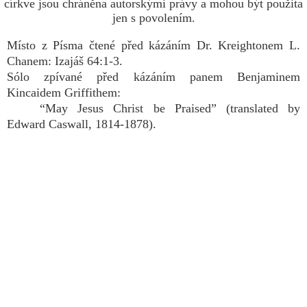
církve jsou chráněna autorskými právy a mohou být použita
jen s povolením.
Místo z Písma čtené před kázáním Dr. Kreightonem L.
Chanem: Izajáš 64:1-3.
Sólo zpívané před kázáním panem Benjaminem
Kincaidem Griffithem:
“May Jesus Christ be Praised” (translated by
Edward Caswall, 1814-1878).