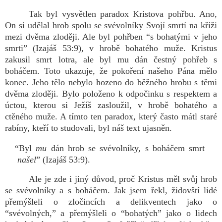
Tak byl vysvětlen paradox Kristova pohřbu. Ano,
On si udělal hrob spolu se svévolníky Svojí smrtí na kříži
mezi dvěma zloději. Ale byl pohřben “s bohatými v jeho
smrti” (Izajáš 53:9), v hrobě bohatého muže. Kristus
zakusil smrt lotra, ale byl mu dán čestný pohřeb s
boháčem. Toto ukazuje, že pokoření našeho Pána mělo
konec. Jeho tělo nebylo hozeno do běžného hrobu s těmi
dvěma zloději. Bylo položeno k odpočinku s respektem a
úctou, kterou si Ježíš zasloužil, v hrobě bohatého a
ctěného muže. A tímto ten paradox, který často mátl staré
rabíny, kteří to studovali, byl náš text ujasněn.
“Byl
mu
dán hrob se svévolníky, s boháčem smrt
našel
” (Izajáš 53:9).
Ale je zde i jiný důvod, proč Kristus měl svůj hrob
se svévolníky a s boháčem. Jak jsem řekl, židovští lidé
přemýšleli o zločincích a delikventech jako o
“svévolných,” a přemýšleli o “bohatých” jako o lidech