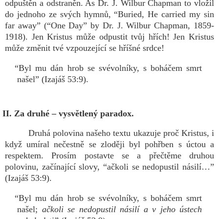
odpuštěn a odstraněn. As Dr. J. Wilbur Chapman to vložil
do jednoho ze svých hymnů, “Buried, He carried my sin
far away” (“One Day” by Dr. J. Wilbur Chapman, 1859-
1918). Jen Kristus může odpustit tvůj hřích! Jen Kristus
může změnit tvé vzpouzející se hříšné srdce!
“Byl mu dán hrob se svévolníky, s boháčem smrt
našel” (Izajáš 53:9).
II. Za druhé – vysvětlený paradox.
Druhá polovina našeho textu ukazuje proč Kristus, i
když umíral nečestně se zloději byl pohřben s úctou a
respektem. Prosím postavte se a přečtěme druhou
polovinu, začínající slovy, “ačkoli se nedopustil násilí…”
(Izajáš 53:9).
“Byl mu dán hrob se svévolníky, s boháčem smrt
našel;
ačkoli se nedopustil násilí a v jeho ústech