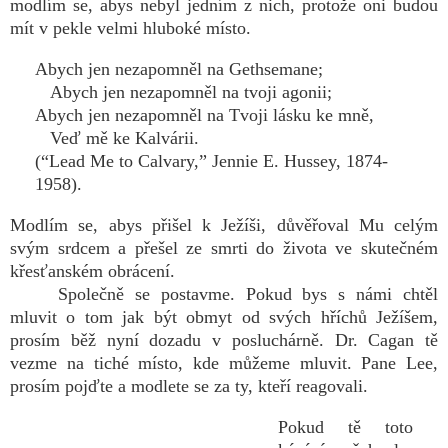
modlím se, abys nebyl jedním z nich, protože oni budou
mít v pekle velmi hluboké místo.
Abych jen nezapomněl na Gethsemane;
Abych jen nezapomněl na tvoji agonii;
Abych jen nezapomněl na Tvoji lásku ke mně,
Veď mě ke Kalvárii.
(“Lead Me to Calvary,” Jennie E. Hussey, 1874-
1958).
Modlím se, abys přišel k Ježíši, důvěřoval Mu celým
svým srdcem a přešel ze smrti do života ve skutečném
křesťanském obrácení.
Společně se postavme. Pokud bys s námi chtěl
mluvit o tom jak být obmyt od svých hříchů Ježíšem,
prosím běž nyní dozadu v posluchárně. Dr. Cagan tě
vezme na tiché místo, kde můžeme mluvit. Pane Lee,
prosím pojďte a modlete se za ty, kteří reagovali.
Pokud tě toto