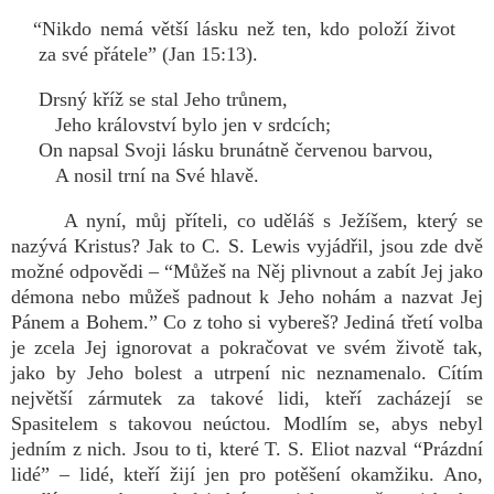
“Nikdo nemá větší lásku než ten, kdo položí život
za své přátele” (Jan 15:13).
Drsný kříž se stal Jeho trůnem,
Jeho království bylo jen v srdcích;
On napsal Svoji lásku brunátně červenou barvou,
A nosil trní na Své hlavě.
A nyní, můj příteli, co uděláš s Ježíšem, který se
nazývá Kristus? Jak to C. S. Lewis vyjádřil, jsou zde dvě
možné odpovědi – “Můžeš na Něj plivnout a zabít Jej jako
démona nebo můžeš padnout k Jeho nohám a nazvat Jej
Pánem a Bohem.” Co z toho si vybereš? Jediná třetí volba
je zcela Jej ignorovat a pokračovat ve svém životě tak,
jako by Jeho bolest a utrpení nic neznamenalo. Cítím
největší zármutek za takové lidi, kteří zacházejí se
Spasitelem s takovou neúctou. Modlím se, abys nebyl
jedním z nich. Jsou to ti, které T. S. Eliot nazval “Prázdní
lidé” – lidé, kteří žijí jen pro potěšení okamžiku. Ano,