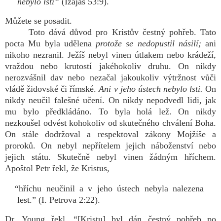
nebylo lsti”
(Izajáš 53:9).
Můžete se posadit.
Toto dává důvod pro Kristův čestný pohřeb. Tato
pocta Mu byla udělena
protože se nedopustil násilí;
ani
nikoho nezranil. Ježíš nebyl vinen útlakem nebo krádeží,
vraždou nebo krutostí jakéhokoliv druhu. On nikdy
nerozvášnil dav nebo nezačal jakoukoliv výtržnost vůči
vládě židovské či římské.
Ani v jeho ústech nebylo lsti.
On
nikdy neučil falešné učení. On nikdy nepodvedl lidi, jak
mu bylo předkládáno. To byla holá lež. On nikdy
nezkoušel odvést kohokoliv od skutečného chválení Boha.
On stále dodržoval a respektoval zákony Mojžíše a
proroků. On nebyl nepřítelem jejich náboženství nebo
jejich státu. Skutečně nebyl vinen žádným hříchem.
Apoštol Petr řekl, že Kristus,
“hříchu neučinil a v jeho ústech nebyla nalezena
lest.” (I. Petrova 2:22).
Dr. Young řekl, “[Kristu] byl dán čestný pohřeb po