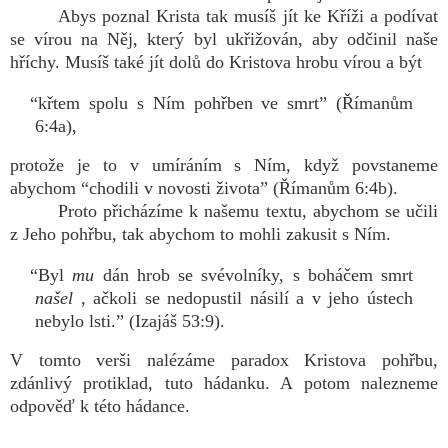
Abys poznal Krista tak musíš jít ke Kříži a podívat
se vírou na Něj, který byl ukřižován, aby odčinil naše
hříchy. Musíš také jít dolů do Kristova hrobu vírou a být
“křtem spolu s Ním pohřben ve smrt” (Římanům
6:4a),
protože je to v umíráním s Ním, když povstaneme
abychom “chodili v novosti života” (Římanům 6:4b).
Proto přicházíme k našemu textu, abychom se učili
z Jeho pohřbu, tak abychom to mohli zakusit s Ním.
“Byl
mu
dán hrob se svévolníky, s boháčem smrt
našel
, ačkoli se nedopustil násilí a v jeho ústech
nebylo lsti.” (Izajáš 53:9).
V tomto verši nalézáme paradox Kristova pohřbu,
zdánlivý protiklad, tuto hádanku. A potom nalezneme
odpověď k této hádance.