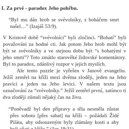
I. Za prvé - paradox Jeho pohřbu.
“Byl mu dán hrob se svévolníky, s boháčem smrt
našel…” (Izajáš 53:9).
V Kristově době “svévolníci” byli zločinci. “Bohatí” byli
považováni za hodné cti. Jak potom Jeho hrob mohl být
být se svévolníky a ve stejnou dobu být “s bohatými v
jeho smrti”? Toto zmátlo starověké židovské komentátory.
Byl to paradox, zdánlivý rozpor v jejich myslích.
Ale tento puzzle je vyřešen v Janově evangeliu.
Ježíš zemřel na kříži mezi dvěma zloději, jeden na Jeho
pravici a jeden na Jeho levici. V našem textu jsou
označování za “svévolníky.” Ježíš zemřel první, zatímco ti
dva zloději zůstali nějaký čas na živu.
“Poněvadž byl den přípravy a těla nesměla zůstat
přes sobotu [přes sabat] na kříži – požádali Židé
Piláta, aby odsouzeným byly zlámány kosti a aby
byli sňati z kříže.” (Jan 19:31).