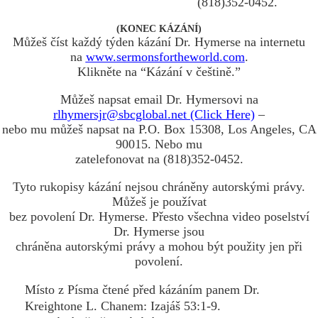
(818)352-0452.
(KONEC KÁZÁNÍ)
Můžeš číst každý týden kázání Dr. Hymerse na internetu
na
www.sermonsfortheworld.com
.
Klikněte na “Kázání v češtině.”
Můžeš napsat email Dr. Hymersovi na
rlhymersjr@sbcglobal.net (Click Here)
–
nebo mu můžeš napsat na P.O. Box 15308, Los Angeles, CA
90015. Nebo mu
zatelefonovat na (818)352-0452.
Tyto rukopisy kázání nejsou chráněny autorskými právy.
Můžeš je používat
bez povolení Dr. Hymerse. Přesto všechna video poselství
Dr. Hymerse jsou
chráněna autorskými právy a mohou být použity jen při
povolení.
Místo z Písma čtené před kázáním panem Dr.
Kreightone L. Chanem: Izajáš 53:1-9.