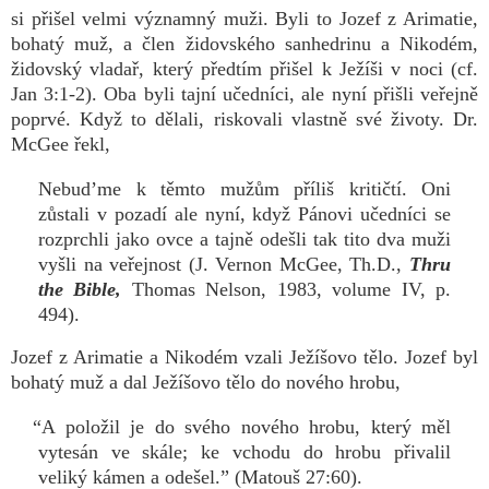
si přišel velmi významný muži. Byli to Jozef z Arimatie,
bohatý muž, a člen židovského sanhedrinu a Nikodém,
židovský vladař, který předtím přišel k Ježíši v noci (cf.
Jan 3:1-2). Oba byli tajní učedníci, ale nyní přišli veřejně
poprvé. Když to dělali, riskovali vlastně své životy. Dr.
McGee řekl,
Nebud’me k těmto mužům příliš kritičtí. Oni
zůstali v pozadí ale nyní, když Pánovi učedníci se
rozprchli jako ovce a tajně odešli tak tito dva muži
vyšli na veřejnost (J. Vernon McGee, Th.D.,
Thru
the Bible,
Thomas Nelson, 1983, volume IV, p.
494).
Jozef z Arimatie a Nikodém vzali Ježíšovo tělo. Jozef byl
bohatý muž a dal Ježíšovo tělo do nového hrobu,
“A položil je do svého nového hrobu, který měl
vytesán ve skále; ke vchodu do hrobu přivalil
veliký kámen a odešel.” (Matouš 27:60).