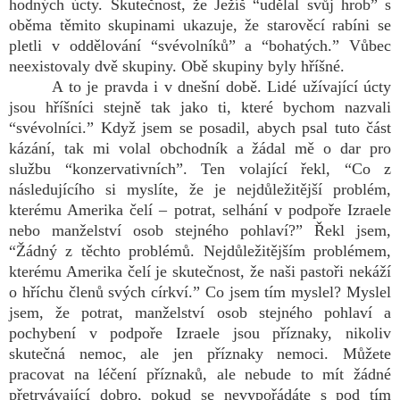
hodných úcty. Skutečnost, že Ježíš “udělal svůj hrob” s
oběma těmito skupinami ukazuje, že starověcí rabíni se
pletli v oddělování “svévolníků” a “bohatých.” Vůbec
neexistovaly dvě skupiny. Obě skupiny byly hříšné.
A to je pravda i v dnešní době. Lidé užívající úcty
jsou hříšníci stejně tak jako ti, které bychom nazvali
“svévolníci.” Když jsem se posadil, abych psal tuto část
kázání, tak mi volal obchodník a žádal mě o dar pro
službu “konzervativních”. Ten volající řekl, “Co z
následujícího si myslíte, že je nejdůležitější problém,
kterému Amerika čelí – potrat, selhání v podpoře Izraele
nebo manželství osob stejného pohlaví?” Řekl jsem,
“Žádný z těchto problémů. Nejdůležitějším problémem,
kterému Amerika čelí je skutečnost, že naši pastoři nekáží
o hříchu členů svých církví.” Co jsem tím myslel? Myslel
jsem, že potrat, manželství osob stejného pohlaví a
pochybení v podpoře Izraele jsou příznaky, nikoliv
skutečná nemoc, ale jen příznaky nemoci. Můžete
pracovat na léčení příznaků, ale nebude to mít žádné
přetrvávající dobro, pokud se nevypořádáte s pod tím