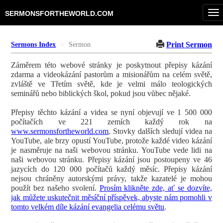
To
SERMONSFORTHEWORLD.COM
nav
Print Sermon
Sermons Index
Sermon
Záměrem této webové stránky je poskytnout přepisy kázání
zdarma a videokázání pastorům a misionářům na celém světě,
zvláště ve Třetím světě, kde je velmi málo teologických
seminářů nebo biblických škol, pokud jsou vůbec nějaké.
Přepisy těchto kázání a videa se nyní objevují ve 1 500 000
počítačích ve 221 zemích každý rok na
www.sermonsfortheworld.com
. Stovky dalších sledují videa na
YouTube, ale brzy opustí YouTube, protože každé video kázání
je nasměruje na naši webovou stránku. YouTube vede lidi na
naši webovou stránku. Přepisy kázání jsou postoupeny ve 46
jazycích do 120 000 počítačů každý měsíc. Přepisy kázání
nejsou chráněny autorskými právy, takže kazatelé je mohou
použít bez našeho svolení.
Prosím klikněte zde, ať se dozvíte,
jak můžete uskutečnit měsíční příspěvek, abyste nám pomohli v
tomto velkém díle kázání evangelia celému světu
.