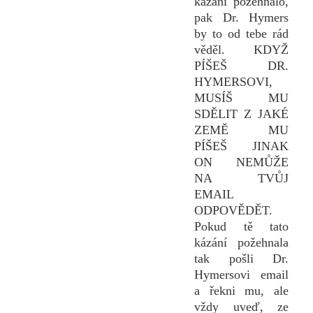
kázání požehnalo,
pak Dr. Hymers
by to od tebe rád
věděl. KDYŽ
PÍŠEŠ DR.
HYMERSOVI,
MUSÍŠ MU
SDĚLIT Z JAKÉ
ZEMĚ MU
PÍŠEŠ JINAK
ON NEMŮŽE
NA TVŮJ
EMAIL
ODPOVĚDĚT.
Pokud tě tato
kázání požehnala
tak pošli Dr.
Hymersovi email
a řekni mu, ale
vždy uveď, ze