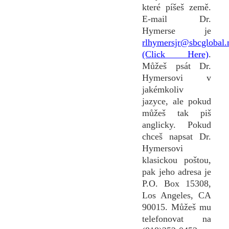
které píšeš země.
E-mail Dr.
Hymerse je
rlhymersjr@sbcglobal.
(Click Here)
.
Můžeš psát Dr.
Hymersovi v
jakémkoliv
jazyce, ale pokud
můžeš tak piš
anglicky. Pokud
chceš napsat Dr.
Hymersovi
klasickou poštou,
pak jeho adresa je
P.O. Box 15308,
Los Angeles, CA
90015. Můžeš mu
telefonovat na