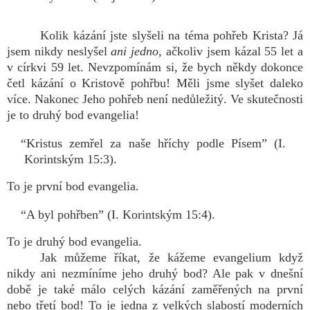
Kolik kázání jste slyšeli na téma pohřeb Krista? Já
jsem nikdy neslyšel
ani jedno,
ačkoliv jsem kázal 55 let a
v církvi 59 let. Nevzpomínám si, že bych někdy dokonce
četl kázání o Kristově pohřbu! Měli jsme slyšet daleko
více. Nakonec Jeho pohřeb není nedůležitý. Ve skutečnosti
je to druhý bod evangelia!
“Kristus zemřel za naše hříchy podle Písem” (I.
Korintským 15:3).
To je první bod evangelia.
“A byl pohřben” (I. Korintským 15:4).
To je druhý bod evangelia.
Jak můžeme říkat, že kážeme evangelium když
nikdy ani nezmíníme jeho druhý bod? Ale pak v dnešní
době je také málo celých kázání zaměřených na první
nebo třetí bod! To je jedna z velkých slabostí moderních