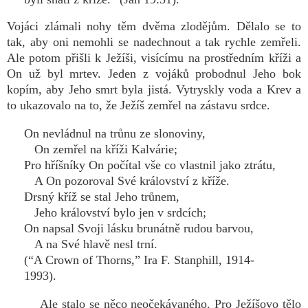
Vojáci zlámali nohy těm dvěma zlodějům. Dělalo se to
tak, aby oni nemohli se nadechnout a tak rychle zemřeli.
Ale potom přišli k Ježíši, visícímu na prostředním kříži a
On už byl mrtev. Jeden z vojáků probodnul Jeho bok
kopím, aby Jeho smrt byla jistá. Vytryskly voda a Krev a
to ukazovalo na to, že Ježíš zemřel na zástavu srdce.
On nevládnul na trůnu ze slonoviny,
On zemřel na kříži Kalvárie;
Pro hříšníky On počítal vše co vlastnil jako ztrátu,
A On pozoroval Své království z kříže.
Drsný kříž se stal Jeho trůnem,
Jeho království bylo jen v srdcích;
On napsal Svoji lásku brunátně rudou barvou,
A na Své hlavě nesl trní.
(“A Crown of Thorns,” Ira F. Stanphill, 1914-
1993).
Ale stalo se něco neočekávaného. Pro Ježíšovo tělo