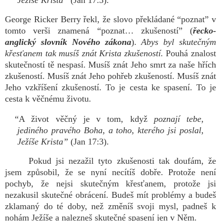
Ježíše Krista”
(Jan 17:3).
George Ricker Berry řekl, že slovo překládané “poznat” v
tomto verši znamená “poznat… zkušeností” (
řecko-
anglický slovník Nového zákona
).
Abys byl skutečným
křesťanem tak musíš znát Krista zkušeností.
Pouhá znalost
skutečností tě nespasí. Musíš znát Jeho smrt za naše hřích
zkušeností. Musíš znát Jeho pohřeb zkušeností. Musíš znát
Jeho vzkříšení zkušeností. To je cesta ke spasení. To je
cesta k věčnému životu.
“A život věčný je v tom, když
poznají tebe,
jediného pravého Boha, a toho, kterého jsi poslal,
Ježíše Krista”
(Jan 17:3).
Pokud jsi nezažil tyto zkušenosti tak doufám, že
jsem způsobil, že se nyní necítíš dobře. Protože není
pochyb, že nejsi skutečným křesťanem, protože jsi
nezakusil skutečné obrácení. Budeš mít problémy a budeš
zklamaný do té doby, než změníš svoji mysl, padneš k
nohám Ježíše a nalezneš skutečné spasení jen v Něm.