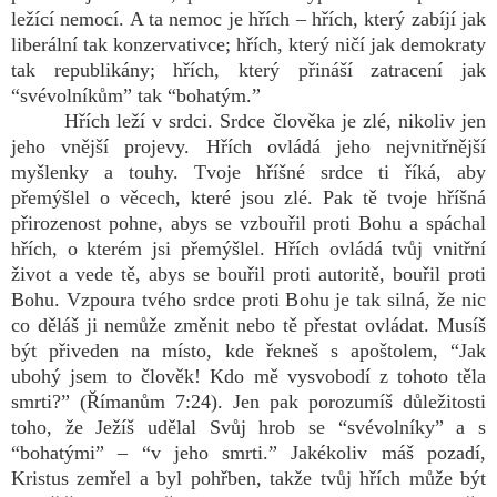
ležící nemocí. A ta nemoc je hřích – hřích, který zabíjí jak
liberální tak konzervativce; hřích, který ničí jak demokraty
tak republikány; hřích, který přináší zatracení jak
“svévolníkům” tak “bohatým.”
Hřích leží v srdci. Srdce člověka je zlé, nikoliv jen
jeho vnější projevy. Hřích ovládá jeho nejvnitřnější
myšlenky a touhy. Tvoje hříšné srdce ti říká, aby
přemýšlel o věcech, které jsou zlé. Pak tě tvoje hříšná
přirozenost pohne, abys se vzbouřil proti Bohu a spáchal
hřích, o kterém jsi přemýšlel. Hřích ovládá tvůj vnitřní
život a vede tě, abys se bouřil proti autoritě, bouřil proti
Bohu. Vzpoura tvého srdce proti Bohu je tak silná, že nic
co děláš ji nemůže změnit nebo tě přestat ovládat. Musíš
být přiveden na místo, kde řekneš s apoštolem, “Jak
ubohý jsem to člověk! Kdo mě vysvobodí z tohoto těla
smrti?” (Římanům 7:24). Jen pak porozumíš důležitosti
toho, že Ježíš udělal Svůj hrob se “svévolníky” a s
“bohatými” – “v jeho smrti.” Jakékoliv máš pozadí,
Kristus zemřel a byl pohřben, takže tvůj hřích může být