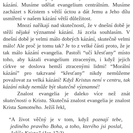
kázání. Musíme udělat evangelium centrálním. Musíme
zacházet s Kristem s větší úctou a dát Jemu a Jeho dílu
usmíření v našem kázání větší důležitost.
Mnozí naříkají nad skutečností, že v dnešní době je
stěží nějaké významné kázání. Já zcela souhlasím. V
dnešní době je velmi málo dobrých kázání, skutečně velmi
málo! Ale proč je tomu tak? Je to z velké části proto, že je
tak málo kázání evangelia. Pastoři “učí křesťany” místo
toho, aby kázali evangelium ztraceným, i když jejich
církve se doslova hemží ztracenými lidmi! “Morální
kázání” pro takzvané “křesťany” nikdy nemůžeme
považovat za velká kázání!
Když Kristus není v centru, tak
kázání nikdy nemůže být skutečně významné!
Znalost evangelia je daleko více než znát
skutečnosti
o Kristu. Skutečná znalost evangelia je znalost
Krista
Samotného.
Ježíš řekl,
“A život věčný je v tom, když
poznají tebe,
jediného pravého Boha, a toho, kterého jsi poslal,