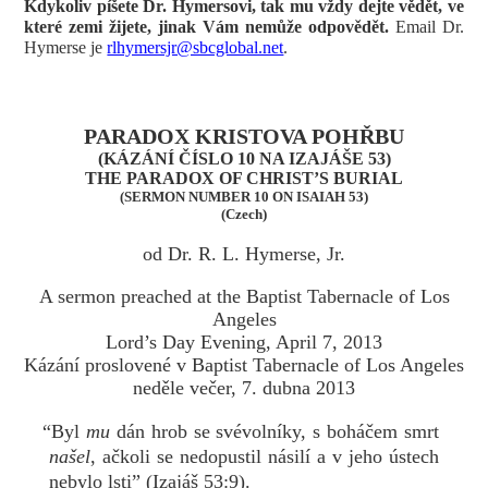
Kdykoliv píšete Dr. Hymersovi, tak mu vždy dejte vědět, ve
které zemi žijete, jinak Vám nemůže odpovědět.
Email Dr.
Hymerse je
rlhymersjr@sbcglobal.net
.
PARADOX KRISTOVA POHŘBU
(KÁZÁNÍ ČÍSLO 10 NA IZAJÁŠE 53)
THE PARADOX OF CHRIST’S BURIAL
(SERMON NUMBER 10 ON ISAIAH 53)
(Czech)
od Dr. R. L. Hymerse, Jr.
A sermon preached at the Baptist Tabernacle of Los
Angeles
Lord’s Day Evening, April 7, 2013
Kázání proslovené v Baptist Tabernacle of Los Angeles
neděle večer, 7. dubna 2013
“Byl
mu
dán hrob se svévolníky, s boháčem smrt
našel
, ačkoli se nedopustil násilí a v jeho ústech
nebylo lsti” (Izajáš 53:9).