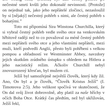
nečestné smrti kvůli jeho dokonalé nevinnosti. [Protože]
on nejednal tak, jako jeho nepřátelé zločinci, nezasloužil
by si [nějaký] nečestný pohřeb s nimi, ale čestný pohřeb s
bohatými.”
Toto mi připomíná Sira Winstona Churchilla, který
si vybral čestný pohřeb vedle svého otce na venkovském
hřbitově raději než to co považoval za méně čestný pohřeb
mezi nepřáteli svého otce a jeho vlastními nepřáteli, mezi
muži, kteří podvedli Anglii, přesto byli pohřbeni s velkou
pompou a obřadností ve Westminster Abbey, navzdory
jejich skutkům zrádného ústupku s ohledem na Hitlera a
jeho nacistický režim. Ačkoliv Churchill nebyl
znovuzrozený křesťan, byl mužem cti.
Ježíš byl samozřejmě největší člověk, který kdy žil.
Ano, On byl a je člověk, “Člověk Kristus Ježíš” (I.
Timoteova 2:5). Jeho velikost spočívá ve skutečnosti, že
On dal svůj život dobrovolně, aby platil za
naše
hříchy v
očích Boha Otce. Krátký čas předtím, než byl ukřižován,
Ježíš řekl,