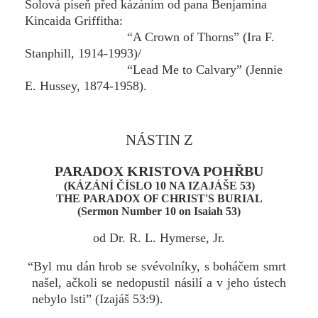
Solová píseň před kázáním od pana Benjamina
Kincaida Griffitha:
“A Crown of Thorns” (Ira F.
Stanphill, 1914-1993)/
“Lead Me to Calvary” (Jennie
E. Hussey, 1874-1958).
NÁSTIN Z
PARADOX KRISTOVA POHŘBU
(KÁZÁNÍ ČÍSLO 10 NA IZAJÁŠE 53)
THE PARADOX OF CHRIST'S BURIAL
(Sermon Number 10 on Isaiah 53)
od Dr. R. L. Hymerse, Jr.
“Byl mu dán hrob se svévolníky, s boháčem smrt
našel, ačkoli se nedopustil násilí a v jeho ústech
nebylo lsti” (Izajáš 53:9).