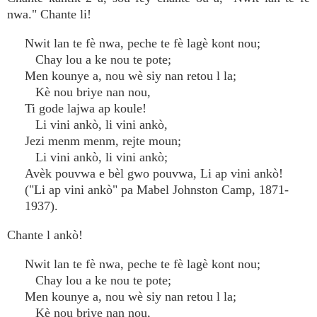
nwa." Chante li!
Nwit lan te fè nwa, peche te fè lagè kont nou;
Chay lou a ke nou te pote;
Men kounye a, nou wè siy nan retou l la;
Kè nou briye nan nou,
Ti gode lajwa ap koule!
Li vini ankò, li vini ankò,
Jezi menm menm, rejte moun;
Li vini ankò, li vini ankò;
Avèk pouvwa e bèl gwo pouvwa, Li ap vini ankò!
("Li ap vini ankò" pa Mabel Johnston Camp, 1871-
1937).
Chante l ankò!
Nwit lan te fè nwa, peche te fè lagè kont nou;
Chay lou a ke nou te pote;
Men kounye a, nou wè siy nan retou l la;
Kè nou briye nan nou,