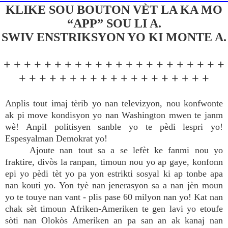
KLIKE SOU BOUTON VÈT LA KA MO
“APP” SOU LI A.
SWIV ENSTRIKSYON YO KI MONTE A.
+ + + + + + + + + + + + + + + + + + + + + +
+ + + + + + + + + + + + + + + + + + +
Anplis tout imaj tèrib yo nan televizyon, nou konfwonte
ak pi move kondisyon yo nan Washington mwen te janm
wè! Anpil politisyen sanble yo te pèdi lespri yo!
Espesyalman Demokrat yo!
Ajoute nan tout sa a se lefèt ke fanmi nou yo
fraktire, divòs la ranpan, timoun nou yo ap gaye, konfonn
epi yo pèdi tèt yo pa yon estrikti sosyal ki ap tonbe apa
nan kouti yo. Yon tyè nan jenerasyon sa a nan jèn moun
yo te touye nan vant - plis pase 60 milyon nan yo! Kat nan
chak sèt timoun Afriken-Ameriken te gen lavi yo etoufe
sòti nan Olokòs Ameriken an pa san an ak kanaj nan