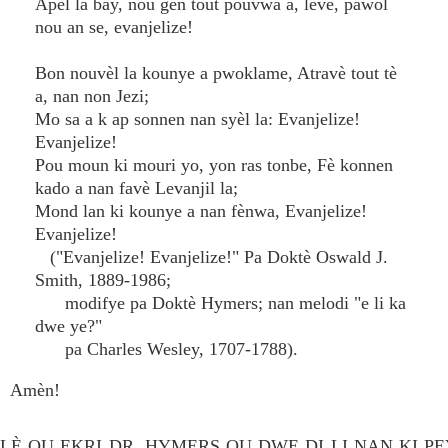
Apèl la bay, nou gen tout pouvwa a, leve, pawòl
nou an se, evanjelize!
Bon nouvèl la kounye a pwoklame, Atravè tout tè
a, nan non Jezi;
Mo sa a k ap sonnen nan syèl la: Evanjelize!
Evanjelize!
Pou moun ki mouri yo, yon ras tonbe, Fè konnen
kado a nan favè Levanjil la;
Mond lan ki kounye a nan fènwa, Evanjelize!
Evanjelize!
("Evanjelize! Evanjelize!" Pa Doktè Oswald J.
Smith, 1889-1986;
modifye pa Doktè Hymers; nan melodi "e li ka
dwe ye?"
pa Charles Wesley, 1707-1788).
Amèn!
LÈ OU EKRI DR. HYMERS OU DWE DI LI NAN KI PE