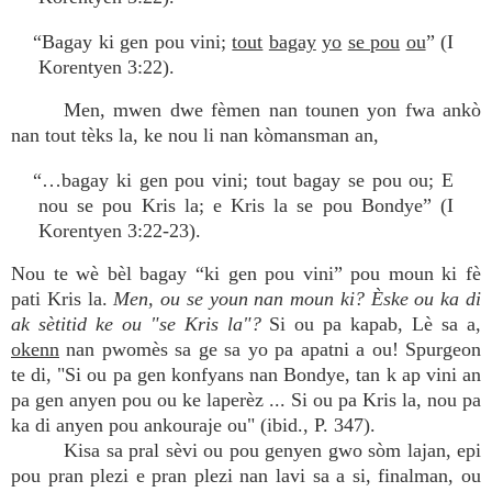
“Bagay ki gen pou vini;
tout
bagay
yo
se pou
ou
” (I
Korentyen 3:22).
Men, mwen dwe fèmen nan tounen yon fwa ankò
nan tout tèks la, ke nou li nan kòmansman an,
“…bagay ki gen pou vini; tout bagay se pou ou; E
nou se pou Kris la; e Kris la se pou Bondye” (I
Korentyen 3:22-23).
Nou te wè bèl bagay “ki gen pou vini” pou moun ki fè
pati Kris la.
Men, ou se youn nan moun ki? Èske ou ka di
ak sètitid ke ou "se Kris la"?
Si ou pa kapab, Lè sa a,
okenn
nan pwomès sa ge sa yo pa apatni a ou! Spurgeon
te di, "Si ou pa gen konfyans nan Bondye, tan k ap vini an
pa gen anyen pou ou ke laperèz ... Si ou pa Kris la, nou pa
ka di anyen pou ankouraje ou" (ibid., P. 347).
Kisa sa pral sèvi ou pou genyen gwo sòm lajan, epi
pou pran plezi e pran plezi nan lavi sa a si, finalman, ou