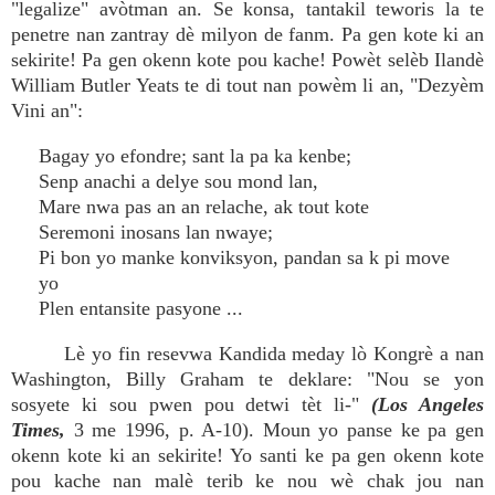
"legalize" avòtman an. Se konsa, tantakil teworis la te
penetre nan zantray dè milyon de fanm. Pa gen kote ki an
sekirite! Pa gen okenn kote pou kache! Powèt selèb Ilandè
William Butler Yeats te di tout nan powèm li an, "Dezyèm
Vini an":
Bagay yo efondre; sant la pa ka kenbe;
Senp anachi a delye sou mond lan,
Mare nwa pas an an relache, ak tout kote
Seremoni inosans lan nwaye;
Pi bon yo manke konviksyon, pandan sa k pi move
yo
Plen entansite pasyone ...
Lè yo fin resevwa Kandida meday lò Kongrè a nan
Washington, Billy Graham te deklare: "Nou se yon
sosyete ki sou pwen pou detwi tèt li-"
(Los Angeles
Times,
3 me 1996, p. A-10). Moun yo panse ke pa gen
okenn kote ki an sekirite! Yo santi ke pa gen okenn kote
pou kache nan malè terib ke nou wè chak jou nan