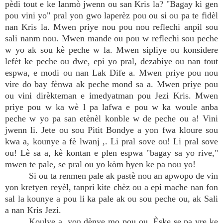
pèdi tout e ke lanmò jwenn ou san Kris la? "Bagay ki gen
pou vini yo" pral yon gwo laperèz pou ou si ou pa te fidèl
nan Kris la. Mwen priye nou pou nou reflechi anpil sou
sali nanm nou. Mwen mande ou pou w reflechi sou peche
w yo ak sou kè peche w la. Mwen sipliye ou konsidere
lefèt ke peche ou dwe, epi yo pral, dezabiye ou nan tout
espwa, e modi ou nan Lak Dife a. Mwen priye pou nou
vire do bay fènwa ak peche mond sa a. Mwen priye pou
ou vini dirèkteman e imedyatman pou Jezi Kris. Mwen
priye pou w ka wè l pa lafwa e pou w ka woule anba
peche w yo pa san etènèl konble w de peche ou a! Vini
jwenn li. Jete ou sou Pitit Bondye a yon fwa kloure sou
kwa a, kounye a fè lwanj ,. Li pral sove ou! Li pral sove
ou! Lè sa a, kè kontan e plen espwa "bagay sa yo rive,"
mwen te pale, se pral ou yo kòm byen ke pa nou yo!
Si ou ta renmen pale ak pastè nou an apwopo de vin
yon kretyen reyèl, tanpri kite chèz ou a epi mache nan fon
sal la kounye a pou li ka pale ak ou sou peche ou, ak Sali
a nan Kris Jezi.
Koulye a, yon dènye mo pou ou. Èske se pa vre ke