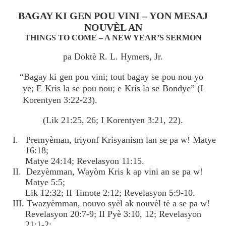
BAGAY KI GEN POU VINI – YON MESAJ
NOUVÈL AN
THINGS TO COME – A NEW YEAR’S SERMON
pa Doktè R. L. Hymers, Jr.
“Bagay ki gen pou vini; tout bagay se pou nou yo
ye; E Kris la se pou nou; e Kris la se Bondye” (I
Korentyen 3:22-23).
(Lik 21:25, 26; I Korentyen 3:21, 22).
I. Premyèman, triyonf Krisyanism lan se pa w! Matye
16:18;
Matye 24:14; Revelasyon 11:15.
II. Dezyèmman, Wayòm Kris k ap vini an se pa w!
Matye 5:5;
Lik 12:32; II Timote 2:12; Revelasyon 5:9-10.
III. Twazyèmman, nouvo syèl ak nouvèl tè a se pa w!
Revelasyon 20:7-9; II Pyè 3:10, 12; Revelasyon
21:1-2;