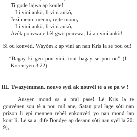
Ti gode lajwa ap koule!
Li vini ankò, li vini ankò,
Jezi menm menm, rejte moun;
Li vini ankò, li vini ankò;
Avèk pouvwa e bèl gwo pouvwa, Li ap vini ankò!
Si ou konvèti, Wayòm k ap vini an nan Kris la se pou ou!
“Bagay ki gen pou vini; tout bagay se pou ou” (I
Korentyen 3:22).
III. Twazyèmman, nouvo syèl ak nouvèl tè a se pa w !
Ansyen mond sa a pral pase! Lè Kris la te
gouvènen sou tè a pou mil ane, Satan pral lage sòti nan
prizon li epi mennen rebèl enkonvèti yo nan mond lan
kont li. Lè sa a, dife Bondye ap desann sòti nan syèl la 20:
9),