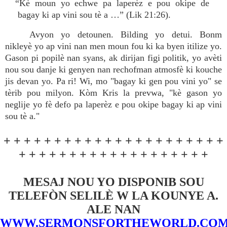
“Kè moun yo echwe pa laperèz e pou okipe de
bagay ki ap vini sou tè a …” (Lik 21:26).
Avyon yo detounen. Bilding yo detui. Bonm
nikleyè yo ap vini nan men moun fou ki ka byen itilize yo.
Gason pi popilè nan syans, ak dirijan figi politik, yo avèti
nou sou danje ki genyen nan rechofman atmosfè ki kouche
jis devan yo. Pa ri! Wi, mo "bagay ki gen pou vini yo" se
tèrib pou milyon. Kòm Kris la prevwa, "kè gason yo
neglije yo fè defo pa laperèz e pou okipe bagay ki ap vini
sou tè a."
+ + + + + + + + + + + + + + + + + + + + + +
+ + + + + + + + + + + + + + + + + + +
MESAJ NOU YO DISPONIB SOU
TELEFÒN SELILÈ W LA KOUNYE A.
ALE NAN
WWW.SERMONSFORTHEWORLD.CO