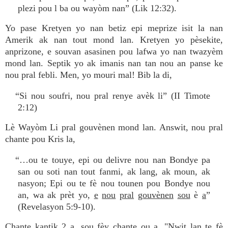
plezi pou l ba ou wayòm nan” (Lik 12:32).
Yo pase Kretyen yo nan betiz epi meprize isit la nan
Amerik ak nan tout mond lan. Kretyen yo pèsekite,
anprizone, e souvan asasinen pou lafwa yo nan twazyèm
mond lan. Septik yo ak imanis nan tan nou an panse ke
nou pral febli. Men, yo mouri mal! Bib la di,
“Si nou soufri, nou pral renye avèk li” (II Timote
2:12)
Lè Wayòm Li pral gouvènen mond lan. Answit, nou pral
chante pou Kris la,
“…ou te touye, epi ou delivre nou nan Bondye pa
san ou soti nan tout fanmi, ak lang, ak moun, ak
nasyon; Epi ou te fè nou tounen pou Bondye nou
an, wa ak prèt yo,
e
nou
pral
gouvènen
sou
è
a
”
(Revelasyon 5:9-10).
Chante kantik 2 a, sou fèy chante ou a, "Nwit lan te fè