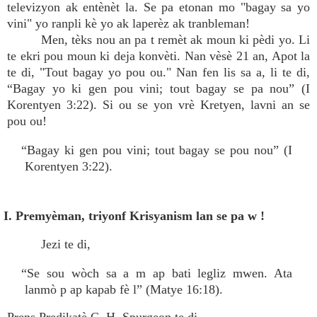
televizyon ak entènèt la. Se pa etonan mo "bagay sa yo
vini" yo ranpli kè yo ak laperèz ak tranbleman!
Men, tèks nou an pa t remèt ak moun ki pèdi yo. Li
te ekri pou moun ki deja konvèti. Nan vèsè 21 an, Apot la
te di, "Tout bagay yo pou ou." Nan fen lis sa a, li te di,
“Bagay yo ki gen pou vini; tout bagay se pa nou” (I
Korentyen 3:22). Si ou se yon vrè Kretyen, lavni an se
pou ou!
“Bagay ki gen pou vini; tout bagay se pou nou” (I
Korentyen 3:22).
I. Premyèman, triyonf Krisyanism lan se pa w !
Jezi te di,
“Se sou wòch sa a m ap bati legliz mwen. Ata
lanmò p ap kapab fè l” (Matye 16:18).