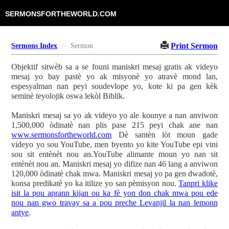
SERMONSFORTHEWORLD.COM
Print Sermon
Sermons Index
Sermon
Objektif sitwèb sa a se founi maniskri mesaj gratis ak videyo
mesaj yo bay pastè yo ak misyonè yo atravè mond lan,
espesyalman nan peyi soudevlope yo, kote ki pa gen kèk
seminè teyolojik oswa lekòl Biblik.
Maniskri mesaj sa yo ak videyo yo ale kounye a nan anviwon
1,500,000 òdinatè nan plis pase 215 peyi chak ane nan
www.sermonsfortheworld.com
Dè santèn lòt moun gade
videyo yo sou YouTube, men byento yo kite YouTube epi vini
sou sit entènèt nou an.YouTube alimante moun yo nan sit
entènèt nou an. Maniskri mesaj yo difize nan 46 lang a anviwon
120,000 òdinatè chak mwa. Maniskri mesaj yo pa gen dwadotè,
konsa predikatè yo ka itilize yo san pèmisyon nou.
Tanpri klike
isit la pou aprann kijan ou ka fè yon don chak mwa pou ede
nou nan gwo travay sa a pou preche Levanjil la nan lemonn
antye
.