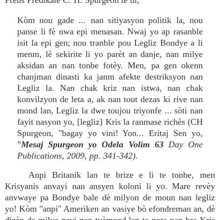
Prens Predikatè C. H. Spurgeon te di,
Kòm nou gade ... nan sitiyasyon politik la, nou
panse li fè nwa epi menasan. Nwaj yo ap rasanble
isit la epi gen; nou tranble pou Legliz Bondye a li
menm, lè sekirite li yo parèt an danje, nan milye
aksidan an nan tonbe fotèy. Men, pa gen okenn
chanjman dinasti ka janm afekte destriksyon nan
Legliz la. Nan chak kriz nan istwa, nan chak
konvilzyon de leta a, ak nan tout dezas ki rive nan
mond lan, Legliz la dwe toujou triyonfe ... sòti nan
fayit nasyon yo, [legliz] Kris la ranmase richès (CH
Spurgeon, "bagay yo vini! Yon... Eritaj Sen yo,
”
Mesaj Spurgeon yo Odela Volim 63
Day One
Publications, 2009, pp. 341-342).
Anpi Britanik lan te brize e li te tonbe, men
Krisyanis anvayi nan ansyen koloni li yo. Mare revèy
anvwaye pa Bondye bale dè milyon de moun nan legliz
yo! Kòm "anpi" Ameriken an vasiye bò efondreman an, dè