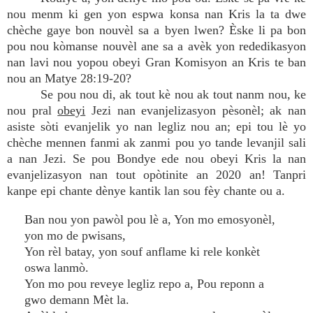
nou menm ki gen yon espwa konsa nan Kris la ta dwe
chèche gaye bon nouvèl sa a byen lwen? Èske li pa bon
pou nou kòmanse nouvèl ane sa a avèk yon rededikasyon
nan lavi nou yopou obeyi Gran Komisyon an Kris te ban
nou an Matye 28:19-20?
Se pou nou di, ak tout kè nou ak tout nanm nou, ke
nou pral
obeyi
Jezi nan evanjelizasyon pèsonèl; ak nan
asiste sòti evanjelik yo nan legliz nou an; epi tou lè yo
chèche mennen fanmi ak zanmi pou yo tande levanjil sali
a nan Jezi. Se pou Bondye ede nou obeyi Kris la nan
evanjelizasyon nan tout opòtinite an 2020 an! Tanpri
kanpe epi chante dènye kantik lan sou fèy chante ou a.
Ban nou yon pawòl pou lè a, Yon mo emosyonèl,
yon mo de pwisans,
Yon rèl batay, yon souf anflame ki rele konkèt
oswa lanmò.
Yon mo pou reveye legliz repo a, Pou reponn a
gwo demann Mèt la.