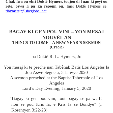
Chak fwa ou ekri Doktè Hymers, toujou di l nan ki peyi ou
rete, oswa li pa ka reponn ou.
Imel Doktè Hymers se:
rlhymersjr@sbcglobal.net
.
BAGAY KI GEN POU VINI – YON MESAJ
NOUVÈL AN
THINGS TO COME – A NEW YEAR’S SERMON
(Creole)
pa Doktè R. L. Hymers, Jr.
Yon mesaj ki te preche nan Tabènak Batis Los Angeles la
Jou Aswè Segnè a, 5 Janvye 2020
A sermon preached at the Baptist Tabernale of Los
Angeles
Lord’s Day Evening, January 5, 2020
“Bagay ki gen pou vini; tout bagay se pa w; E
nou se pou Kris la; e Kris la se Bondye” (I
Korentyen 3:22-23).