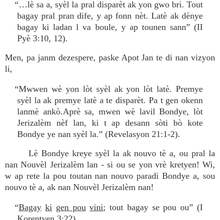
“…lè sa a, syèl la pral disparèt ak yon gwo bri. Tout
bagay pral pran dife, y ap fonn nèt. Latè ak dènye
bagay ki ladan l va boule, y ap tounen sann” (II
Pyè 3:10, 12).
Men, pa janm dezespere, paske Apot Jan te di nan vizyon
li,
“Mwwen wè yon lòt syèl ak yon lòt latè. Premye
syèl la ak premye latè a te disparèt. Pa t gen okenn
lanmè ankò.Aprè sa, mwen wè lavil Bondye, lòt
Jerizalèm nèf lan, ki t ap desann sòti bò kote
Bondye ye nan syèl la.” (Revelasyon 21:1-2).
Lè Bondye kreye syèl la ak nouvo tè a, ou pral la
nan Nouvèl Jerizalèm lan - si ou se yon vrè kretyen! Wi,
w ap rete la pou toutan nan nouvo paradi Bondye a, sou
nouvo tè a, ak nan Nouvèl Jerizalèm nan!
“
Bagay
ki
gen pou
vini
; tout bagay se pou ou” (I
Korentyen 3:22).