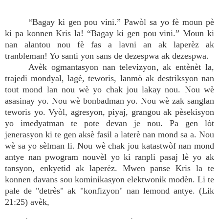
“Bagay ki gen pou vini.” Pawòl sa yo fè moun pè
ki pa konnen Kris la! “Bagay ki gen pou vini.” Moun ki
nan alantou nou fè fas a lavni an ak laperèz ak
tranbleman! Yo santi yon sans de dezespwa ak dezespwa.
Avèk ogmantasyon nan televizyon, ak entènèt la,
trajedi mondyal, lagè, teworis, lanmò ak destriksyon nan
tout mond lan nou wè yo chak jou lakay nou. Nou wè
asasinay yo. Nou wè bonbadman yo. Nou wè zak sanglan
teworis yo. Vyòl, agresyon, piyaj, grangou ak pèsekisyon
yo imedyatman te pote devan je nou. Pa gen lòt
jenerasyon ki te gen aksè fasil a laterè nan mond sa a. Nou
wè sa yo sèlman li. Nou wè chak jou katastwòf nan mond
antye nan pwogram nouvèl yo ki ranpli pasaj lè yo ak
tansyon, enkyetid ak laperèz. Mwen panse Kris la te
konnen davans sou kominikasyon elektwonik modèn. Li te
pale de "detrès" ak "konfizyon" nan lemond antye. (Lik
21:25) avèk,