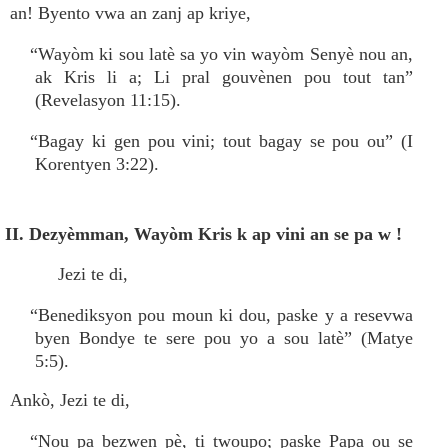
an! Byento vwa an zanj ap kriye,
“Wayòm ki sou latè sa yo vin wayòm Senyè nou an,
ak Kris li a; Li pral gouvènen pou tout tan”
(Revelasyon 11:15).
“Bagay ki gen pou vini; tout bagay se pou ou” (I
Korentyen 3:22).
II. Dezyèmman, Wayòm Kris k ap vini an se pa w !
Jezi te di,
“Benediksyon pou moun ki dou, paske y a resevwa
byen Bondye te sere pou yo a sou latè” (Matye
5:5).
Ankò, Jezi te di,
“Nou pa bezwen pè, ti twoupo; paske Papa ou se