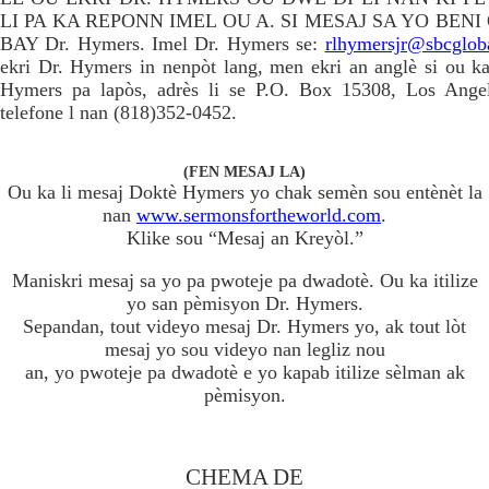
LI PA KA REPONN IMEL OU A. SI MESAJ SA YO BEN
BAY Dr. Hymers. Imel Dr. Hymers se:
rlhymersjr@sbcglobal
ekri Dr. Hymers in nenpòt lang, men ekri an anglè si ou ka
Hymers pa lapòs, adrès li se P.O. Box 15308, Los Ang
telefone l nan (818)352-0452.
(FEN MESAJ LA)
Ou ka li mesaj Doktè Hymers yo chak semèn sou entènèt la
nan
www.sermonsfortheworld.com
.
Klike sou “Mesaj an Kreyòl.”
Maniskri mesaj sa yo pa pwoteje pa dwadotè. Ou ka itilize
yo san pèmisyon Dr. Hymers.
Sepandan, tout videyo mesaj Dr. Hymers yo, ak tout lòt
mesaj yo sou videyo nan legliz nou
an, yo pwoteje pa dwadotè e yo kapab itilize sèlman ak
pèmisyon.
CHEMA DE