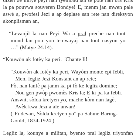
dizèn de milye peyi nan tyèmond lan te pote nan bra Kris
la pa pouvwa souveren Bondye! E, menm jan mwen pale
aswè a, pwofesi Jezi a ap deplase san rete nan direksyon
akonplisman an,
“Levanjil la nan Peyi Wa a
pral
preche nan tout
mond lan pou yon temwayaj nan tout nasyon yo
…” (Matye 24:14).
“Kouwòn ak fotèy ka peri. "Chante li!
“Kouwòn ak fotèy ka peri, Wayòm monte epi febli,
Men, legliz Jezi Konstant an ap rete;
Pòt nan lanfè pa janm ka pi fò ke legliz domine;
Nou gen pwòp pwomès Kris la; E ki pa ka febli.
Answit, sòlda kretyen yo, mache kòm nan lagè,
Avèk kwa Jezi a ale anvan!
("Pi devan, Sòlda kretyen yo" pa Sabine Baring-
Gould, 1834-1924.)
Legliz la, kounye a militan, byento pral legliz triyonfan