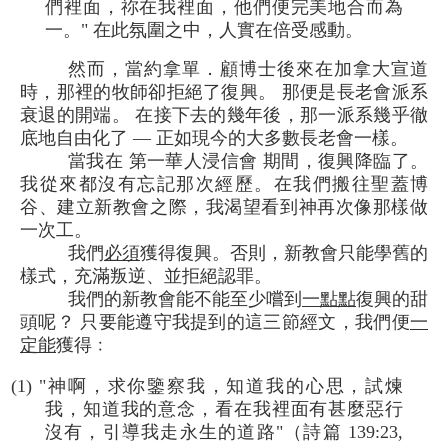
們裡面，祢在我裡面，他們便完美地合而為
一。" 在此氛圍之中，人實在倍受感動。
然而，當約拿單．顧博士後來在加拿大宣道
時，那裡的牧師卻拒絕了復興。 那便是長老會派系
衰退的開端。 在接下去的幾年後，那一派系幾乎徹
底地自由化了 — 正如現今的大多數長老會一樣。
當我在 第一華人浸信會 期間，復興降臨了。
我從來都沒有忘記那次經歷。在我們搬往聖蓋博
谷、建立新教會之際，我渴望看到神再次像那樣做
一次工。
我們
必須
獲得復興。否則，新教會只能學舊的
樣式，充滿叛逆、並拒絕認罪。
我們的新教會能不能至少嚐到
一點點
復興的甜
頭呢？ 只要能遵守我提到的這三節經文，我們便
一
定能
獲得﹕
(1) "神啊，求你鑒察我，知道我的心思，試煉
我，知道我的意念，看在我裡面有甚麼惡行
沒有，引導我走永生的道路"（詩篇 139:23,