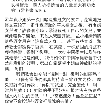
以得醫治。義人祈禱所發的力量是大有功效
的"（雅各書 5:16 )。
孟慕貞小姐第一次目睹這些經文的效果，是當她把
經文宣給了一群作過墮胎的華人婦女之後。 有名婦
女哭泣了許多個小時，承認殺死了自己的女兒，並
就此獲得了醫治。 其他人緊隨其後。 孟小姐繼續將
這些經文用在了許多華人身上。 甚至有些宣道士和
傳教士都獲得了復興！ 在某處，一群頑固的海盜都
獲得轉變，得到了復興。 一大批中國學生以及許多
其他學生也是如此。 我們如今在中國家庭教會中仍
然能看到的複興，都出自孟慕貞小姐由神啟動的複
興。 阿們！
我們教會如今能 "嚐到一點" 復興的甜頭嗎？
能 — 但僅有當我們認真對待這三節經文之後。 魔
鬼或許會對你說，"你以前試過，完全無效！" 啊，
當然無效！!！ 姓陳的手下那些人 根本沒有按這些
經文內所說的去做！!！ 那當然無效！
你會如何呢
？
你會不會按這些經文裡所說的去做
？