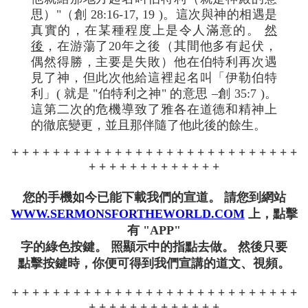
思）"（創 28:16-17, 19 )。這次與神的相遇是
真實的，在某種程度上是令人滿意的。
然
後
，在游蕩了20年之後（其間他多有起伏，
偶然得勝，主要是失敗）他在伯特利再次遇
見了神，但此次他給這裡起名叫「伊勒伯特
利」( 就是 "伯特利之神" 的意思 –創 35:7 )。
這第二次的危機導致了雅各在道德和精神上
的徹底變更，並且那伴隨了他此後的餘生。
+ + + + + + + + + + + + + + + + + + + + + + + + + + + +
+ + + + + + + + + + + + +
您的手機如今已能下載我們的宣道。 請您到網站
WWW.SERMONSFORTHEWORLD.COM
上，點擊
有 "APP"
字的綠色按鍵。 照顯示中的指點去做。 然後只要
點擊按鍵時，你便可得到我們宣講的道文、視頻。
+ + + + + + + + + + + + + + + + + + + + + + + + + + + +
+ + + + + + + + + + + + +