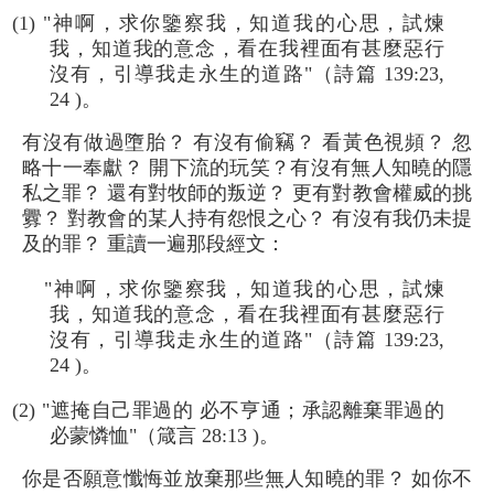
(1) "神啊，求你鑒察我，知道我的心思，試煉
我，知道我的意念，看在我裡面有甚麼惡行
沒有，引導我走永生的道路"（詩篇 139:23,
24 )。
有沒有做過墮胎？ 有沒有偷竊？ 看黃色視頻？ 忽
略十一奉獻？ 開下流的玩笑？有沒有無人知曉的隱
私之罪？ 還有對牧師的叛逆？ 更有對教會權威的挑
釁？ 對教會的某人持有怨恨之心？ 有沒有我仍未提
及的罪？ 重讀一遍那段經文：
"神啊，求你鑒察我，知道我的心思，試煉
我，知道我的意念，看在我裡面有甚麼惡行
沒有，引導我走永生的道路"（詩篇 139:23,
24 )。
(2) "遮掩自己罪過的 必不亨通；承認離棄罪過的
必蒙憐恤"（箴言 28:13 )。
你是否願意懺悔並放棄那些無人知曉的罪？ 如你不