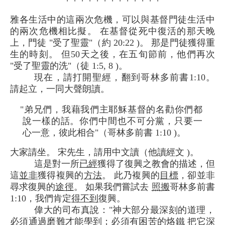
雅各生活中的這兩次危機，可以與基督門徒生活中
的兩次危機相比擬。 在基督從死中復活的那天晚
上，門徒 "受了聖靈"（約 20:22 )。 那是門徒獲得重
生的時刻。 但50天之後，在五旬節前，他們再次
"受了聖靈的洗"（徒 1:5, 8 )。
現在，請打開聖經，翻到哥林多前書1:10。
請起立，一同大聲朗讀。
"弟兄們，我藉我們主耶穌基督的名勸你們都
說一樣的話。你們中間也不可分黨，只要一
心一意，彼此相合"（哥林多前書 1:10 )。
大家請坐。 宋先生，請用中文讀（他讀經文 )。
這是對一所
已經
獲得了復興之教會的描述，但
這
並非
獲得複興的
方法
。 此乃複興的
目標
，卻並非
尋求復興的
途徑
。 如果我們嘗試去
照搬
哥林多前書
1:10，我們肯定
得不到
復興。
偉大的司布真說："神大部分最深刻的道理，
必須通過磨難才能學到；必須有困苦的烙鐵 把它深