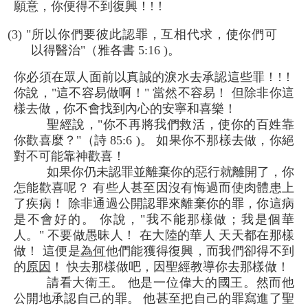
願意，你便得不到復興！!！
(3) "所以你們要彼此認罪，互相代求，使你們可
以得醫治"（雅各書 5:16 )。
你必須在眾人面前以真誠的淚水去承認這些罪！!！
你說，"這不容易做啊！" 當然不容易！ 但除非你這
樣去做，你不會找到內心的安寧和喜樂！
聖經說，"你不再將我們救活，使你的百姓靠
你歡喜麼？"（詩 85:6 )。 如果你不那樣去做，你絕
對不可能靠神歡喜！
如果你仍未認罪並離棄你的惡行就離開了，你
怎能歡喜呢？ 有些人甚至因沒有悔過而使肉體患上
了疾病！ 除非通過公開認罪來離棄你的罪，你這病
是不會好的。 你說，"我不能那樣做；我是個華
人。" 不要做愚昧人！ 在大陸的華人 天天都在那樣
做！ 這便是
為何
他們能獲得復興，而我們卻得不到
的
原因
！ 快去那樣做吧，因聖經教導你去那樣做！
請看大衛王。 他是一位偉大的國王。然而他
公開地承認自己的罪。 他甚至把自己的罪寫進了聖