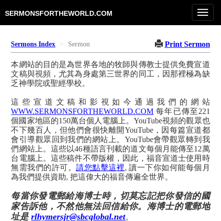
Toggl
SERMONSFORTHEWORLD.COM
navig
Print Sermon
Sermons Index
Sermon
本網站的目的是為世界各地的牧師與傳教士提供免費宣道
文稿與視頻，尤其為身處第三世界的同工，因那裡極為缺
乏神學院或聖經學校。
這些宣道文稿和影視如今通過我們的網站
WWW.SERMONSFORTHEWORLD.COM
每年已傳至221
個國家地區的150萬台個人電腦上。YouTube視頻的觀眾也
不下幾百人，但他們會很快離開YouTube，因每篇宣道都
會引導觀眾回到我們的網站上。YouTube會帶觀眾轉到我
們網站上。這些以46種語言刊載的道文每個月能傳至12萬
台電腦上。這些稿件不帶版權，因此，福音宣道士使用時
無需我們的許可。
請您點擊這裡
, 讀一下你如何能每個月
為我們提供資助, 把這偉大的福音傳遍全世界。
每當你發電郵給海博士時，切莫忘記把你發信的國
家告訴他，不然他無法回信給你。海博士的電郵地
址是
rlhymersjr@sbcglobal.net
。