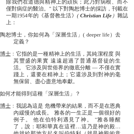
除我們在道德與精神上的頑疾；此乃對病根、而不
僅對病症的醫治。" 以下對陶恕博士的採訪，刊載在
一期1954年的《基督教生活》
(
Christian Life
）
雜誌
上：
陶恕博士，你如何為「深層生活」( deeper life）去
定義？
博士
﹕它指的是一種精神上的生活，其純潔程度 與
其豐盛的果實 遠遠超過了普通基督徒的生
活。 它涉及與世俗界的徹底分離 — 不僅在實
踐上，還要在精神上；它還涉及到對神的毫
無保留、盡心盡意地奉獻。
如何才能得到這種「深層生活」？
博士
﹕我認為這是 危機帶來的結果，而不是在恩典
內緩慢的成長。 雅各的一生正是一個很好的
例子。 他在伯特利遇見了神。 "雅各睡醒
了，說：耶和華真在這裡…這乃是神的殿…
他就給那地方起名叫伯特利（就是神殿的意