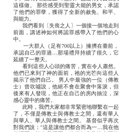
這樣做。 那些感受到聖靈大能的男女，承認
了他們的罪孽，獲得了全新的赦免、和平、
與能力。
我們看到〔失喪之人〕一個接一個地走到
前面，講述神如何將認罪感帶入了他們的心
中。
一大群人（足有700以上）擁擠在臺前，
承認自己的罪過…那場禮拜持續了很久，它
延續了一整天。
看到這些人心頭的痛苦，實在令人肅然。
他們已來到了神的面前，祂的光芒向這些人
揭示了他們自己。 男人中最強的一位（傳教
士）曾吹噓說，他絕不會在聚會中落淚，但
後來有人發現，他正在自己的房內抽泣，深
感心靈中的痛苦。
此時，我們大家都非常緊密地聯繫在一起
了，不僅是傳教士與傳教士之間，還有華人
與華人、華人與傳教士之間。 基督似乎再次
對我們說："這是讓他們都合而為一…我在他