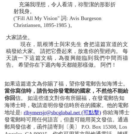
充滿我理想，令人看清，祢聖潔的形影折
射我身。
("Fill All My Vision" 詞: Avis Burgeson
Christiansen, 1895-1985 )。
大家請坐。
現在，凱根博士與宋先生 會把這篇宣道的文
稿發給大家。 請把它疊起來，放進你的聖經內。 每
天讀一下這篇文稿，為復興能臨到我們中間而禱
告。 希望你在下週內每天都能那樣做。 阿們！
如果這篇道文為你賜了福，望你發電郵告知海博士。
當你寫信時，請告知你發電郵的國家，不然他不能給
你回
信。 如這些道文對你有所賜福，在發電郵告知
海博士時，敬請道明你發信時所在的國家。他的電郵
地址是:
rlhymersjr@sbcglobal.net (可點擊)
你給海博士
發電郵時可用任何語言，但盡可能用英文發信。通過
郵局發信者，函件請寄到〔美〕 P.O. Box 15308, Los