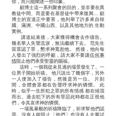
你，而只能闡述一些印象。
顧博士這一系列聚會的目的，並非要在異
教徒中間、而是要在基督徒中帶來復興… 顧
博士的宣道正中要害，他列舉了許多來自韓
國、滿洲、中國山西、以及其他地方的 生動
實例。
講道結束後，大家獲得機會去作禱告。
幾名華人失聲流淚，無法繼續下去。 范先生
當眾認了罪，懇求神寬恕他。 然後，他向每
人發出了強烈的呼籲，請大家不要讓
任何事
情
阻止他們承受聖靈的賜福。
這時，一個我從未見過的場景發生了。一
位男子開始祈禱。 他只說出了幾個字，另外
一人便加入了禱告，然後是另一位。 片刻
間，全體會眾都在告聲呼求神的憐憫。 此
時，似乎一生所犯之罪的所有情感 都在傾瀉
而出。過去犯下的所有罪惡此時都在正視他
們，令其哀求神的憐憫。
一場風暴般的祈禱降臨了，祈求幫他們認
罪。沒有人能阻止〔他們〕也沒有人去嘗試