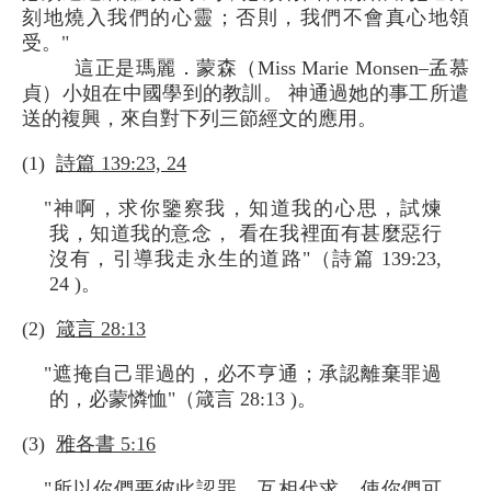
刻地燒入我們的心靈；否則，我們不會真心地領
受。"
這正是瑪麗．蒙森（Miss Marie Monsen–孟慕
貞）小姐在中國學到的教訓。 神通過她的事工所遣
送的複興，來自對下列三節經文的應用。
(1)
詩篇 139:23, 24
"神啊，求你鑒察我，知道我的心思，試煉
我，知道我的意念， 看在我裡面有甚麼惡行
沒有，引導我走永生的道路"（詩篇 139:23,
24 )。
(2)
箴言 28:13
"遮掩自己罪過的，必不亨通；承認離棄罪過
的，必蒙憐恤"（箴言 28:13 )。
(3)
雅各書 5:16
"所以你們要彼此認罪，互相代求，使你們可