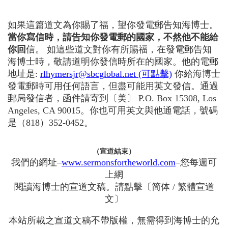
如果這篇道文為你賜了福，望你發電郵告知海博士。
當你寫信時，請告知你發電郵的國家，不然他不能給
你回
信。 如這些道文對你有所賜福，在發電郵告知
海博士時，敬請道明你發信時所在的國家。他的電郵
地址是:
rlhymersjr@sbcglobal.net (可點擊)
你給海博士
發電郵時可用任何語言，但盡可能用英文發信。通過
郵局發信者，函件請寄到〔美〕 P.O. Box 15308, Los
Angeles, CA 90015。你也可用英文與他通電話，號碼
是（818）352-0452。
（宣道結束）
我們的網址–
www.sermonsfortheworld.com
–您每週可
上網
閱讀海博士的宣道文稿。請點擊〔简体 / 繁體宣道
文〕
本站所載之宣道文稿不帶版權，無需得到海博士的允