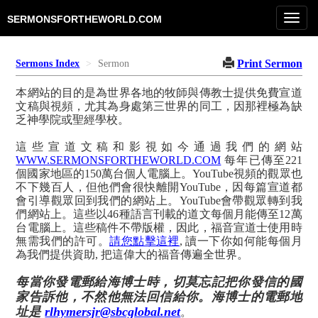
Toggl
SERMONSFORTHEWORLD.COM
navig
Print Sermon
Sermons Index
Sermon
本網站的目的是為世界各地的牧師與傳教士提供免費宣道
文稿與視頻，尤其為身處第三世界的同工，因那裡極為缺
乏神學院或聖經學校。
這些宣道文稿和影視如今通過我們的網站
WWW.SERMONSFORTHEWORLD.COM
每年已傳至221
個國家地區的150萬台個人電腦上。YouTube視頻的觀眾也
不下幾百人，但他們會很快離開YouTube，因每篇宣道都
會引導觀眾回到我們的網站上。YouTube會帶觀眾轉到我
們網站上。這些以46種語言刊載的道文每個月能傳至12萬
台電腦上。這些稿件不帶版權，因此，福音宣道士使用時
無需我們的許可。
請您點擊這裡
, 讀一下你如何能每個月
為我們提供資助, 把這偉大的福音傳遍全世界。
每當你發電郵給海博士時，切莫忘記把你發信的國
家告訴他，不然他無法回信給你。海博士的電郵地
址是
rlhymersjr@sbcglobal.net
。