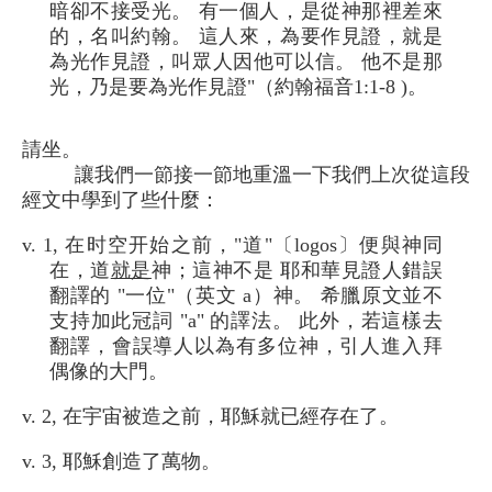
暗卻不接受光。 有一個人，是從神那裡差來
的，名叫約翰。 這人來，為要作見證，就是
為光作見證，叫眾人因他可以信。 他不是那
光，乃是要為光作見證"（約翰福音1:1-8 )。
請坐。
讓我們一節接一節地重溫一下我們上次從這段
經文中學到了些什麼：
v. 1, 在时空开始之前，"道"〔logos〕便與神同
在，道
就是
神；這神不是 耶和華見證人錯誤
翻譯的 "一位"（英文 a）神。 希臘原文並不
支持加此冠詞 "a" 的譯法。 此外，若這樣去
翻譯，會誤導人以為有多位神，引人進入拜
偶像的大門。
v. 2, 在宇宙被造之前，耶穌就已經存在了。
v. 3, 耶穌創造了萬物。