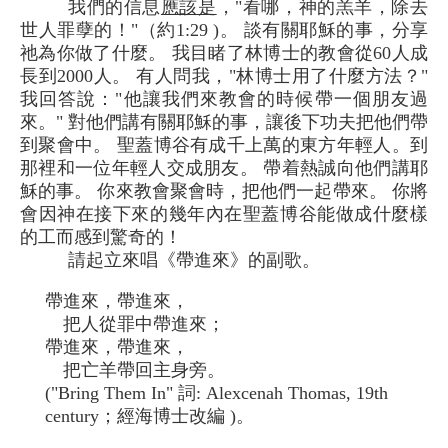
我們的信息
應該是
，"看哪，神的羔羊，除去
世人罪孽的！"（約1:29 )。 談有關耶穌的事，分享
祂為你做了什麼。 我目睹了林博士的教會從60人成
長到2000人。 有人問我，"林博士用了什麼方法？"
我回答說："他讓我們來教會的時候帶一個朋友過
來。" 對他們講有關耶穌的事，讓後下功夫把他們帶
到聚會中。 聖蓋博谷有成千上萬的東方年輕人。到
那裡和一位年輕人交成朋友。 帶着熱誠向他們講耶
穌的事。 你來教會聚會時，把他們一起帶來。 你將
會因神在接下來的幾年內在聖蓋博谷能做成什麼樣
的工而感到驚奇的！
請起立來唱《帶進來》的副歌。
帶進來，帶進來，
把人從罪中帶進來；
帶進來，帶進來，
把亡羊帶回主身旁。
("Bring Them In" 詞: Alexcenah Thomas, 19th
century；經海博士改編 )。