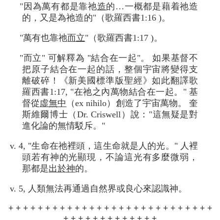
"因為萬有都是靠祂
造
的…一概都是藉着祂造
的，又是為祂造的"（歌羅西書1:16 )。
"萬有也靠祂
而立
"（歌羅西書1:17 )。
"而立" 可解釋為 "結合在一起"。 如果基督不
把原子結合在一起的話，整個宇宙將變得支
離破碎！《新美國標準版聖經》如此翻譯歌
羅西書1:17, "在祂之內萬物結合在一起。" 基
督從
虛無中
（ex nihilo）創造了宇宙萬物。 奎
斯維爾博士（Dr. Criswell）說："這無疑是對
進化論的無情駁斥。"
v. 4, "生命在祂裡頭，這生命就是人的光。" 人裡
頭若有神的光顯現，不論這光有多麼微弱，
那都是
出於神
的。
v. 5, 人類無法再通過自然界或良心來認識神。
+ + + + + + + + + + + + + + + + + + + + + + + + + + + +
+ + + + + + + + + + + + +