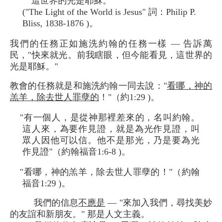
這世界的光是耶穌。
("The Light of the World is Jesus" 詞：Philip P.
Bliss, 1838-1876 )。
我們的任務正如施洗約翰的任務一樣 — 告訴萬
民，"快來就光。前我瞎眼，但今能看見，這世界的
光是耶穌。"
教會的任務就是和施洗約翰一同去說："
看哪，神的
羔羊，除去世人罪孽的
！"（約1:29 )。
"有一個人，是從神那裡差來的，名叫約翰。
這人來，為要作見證，就是為光作見證，叫
眾人因他可以信。他不是那光，乃是要為光
作見證"（約翰福音1:6-8 )。
"看哪，神的羔羊，除去世人罪孽的！"（約翰
福音1:29 )。
我們的信息
不應是
— "來加入我們，尋找美妙
的友誼和新朋友。" 那是人文主義。