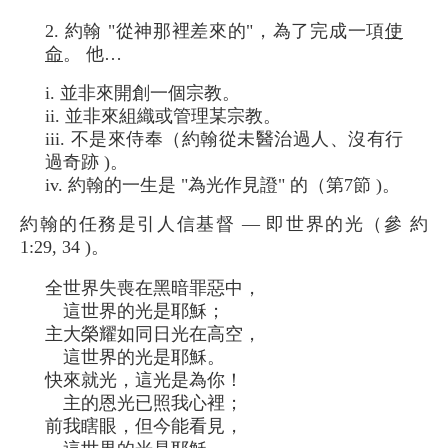
2. 約翰 "從神那裡差來的"，為了完成一項
使
命
。 他…
i. 並非來開創一個宗教。
ii. 並非來組織或管理某宗教。
iii. 不是來侍奉（約翰從未醫治過人、沒有行
過奇跡 )。
iv. 約翰的一生是 "為光作見證" 的（第7節 )。
約翰的任務是引人信基督 — 即世界的光（參 約
1:29, 34 )。
全世界失喪在黑暗罪惡中，
這世界的光是耶穌；
主大榮耀如同日光在高空，
這世界的光是耶穌。
快來就光，這光是為你！
主的恩光已照我心裡；
前我瞎眼，但今能看見，