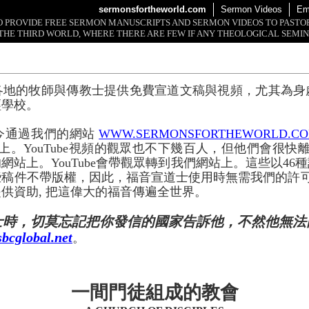
sermonsfortheworld.com
Sermon Videos
Em
 TO PROVIDE FREE SERMON MANUSCRIPTS AND SERMON VIDEOS TO PAST
THE THIRD WORLD, WHERE THERE ARE FEW IF ANY THEOLOGICAL SEMIN
各地的牧師與傳教士提供免費宣道文稿與視頻，尤其為身
經學校。
今通過我們的網站
WWW.SERMONSFORTHEWORLD.C
上。YouTube視頻的觀眾也不下幾百人，但他們會很快離開
網站上。YouTube會帶觀眾轉到我們網站上。這些以46
些稿件不帶版權，因此，福音宣道士使用時無需我們的許
供資助, 把這偉大的福音傳遍全世界。
士時，切莫忘記把你發信的國家告訴他，不然他無法
bcglobal.net
。
一間門徒組成的教會