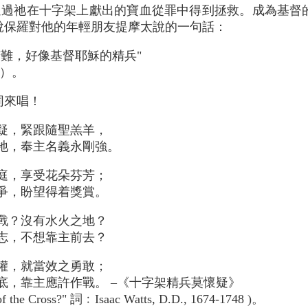
通過祂在十字架上獻出的寶血從罪中得到拯救。成為基督
說保羅對他的年輕朋友提摩太說的一句話：
苦難，好像基督耶穌的精兵"
3）。
同來唱！
疑，緊跟隨聖羔羊，
祂，奉主名義永剛強。
庭，享受花朵芬芳；
爭，盼望得着獎賞。
戰？沒有水火之地？
志，不想靠主前去？
權，就當效之勇敢；
底，靠主應許作戰。 –《十字架精兵莫懷疑》
 of the Cross?" 詞﹕Isaac Watts, D.D., 1674-1748 )。