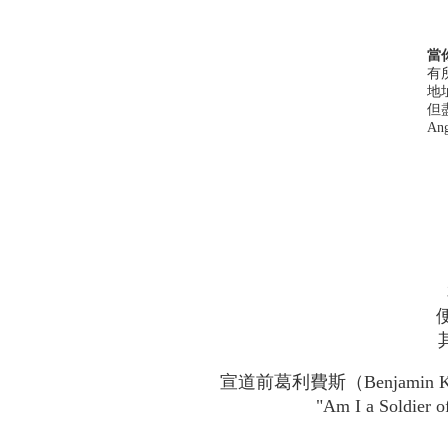
當
有
地
但
An
宣道前葛利費斯（Benjamin Ki
"Am I a Soldier 