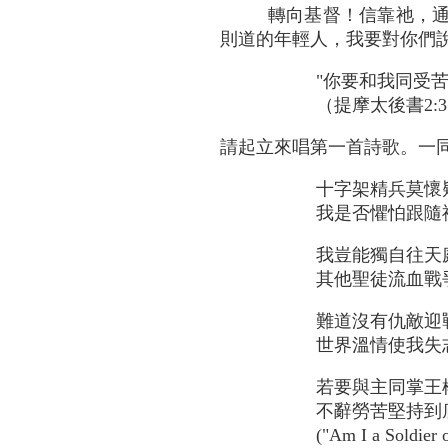
轉向基督！信靠祂，
則道的年輕人，我要對你們
"你要和我同受
（提摩太後書2:
請起立來唱第一首詩歌。一
十字架精兵莫懷
我是否懼怕跟隨
我豈能獨自往天
其他聖徒流血戰
難道沒有仇敵迎
世界溫情使我失
若要與主同掌王
不辭勞苦堅持到
("Am I a Soldier