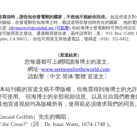
你寫信時，請告知你發電郵的國家，不然他不能給你回信。
如這些道文對
所賜福，在發電郵告知海博士時，敬請道明你發信時所在的國家。 他的電
址是:
rlhymersjr@sbcglobal.net (可點擊)
你給海博士發電郵時可用任何語言
盡可能用英文發信。通過郵局發信者，函件請寄到〔美〕 P.O. Box 15308, L
geles, CA 90015。 你也可用英文與他通電話，號碼是（818）352-0452。
（宣道結束）
您每週都可上網閱讀海博士的道文。
網址–
www.sermonsfortheworld.com
請點擊〔中文 简体/繁體 宣道文〕
本站刊載的宣道文稿不帶版權，你無需得到海博士的允
便可使用。 但海博士的全部視頻信息、以及出自我們教會
其他宣道視頻均為版權所有，使用前必須徵求我們的同意
ncaid Griffith）先生的獨唱﹕
of the Cross?"（詞﹕Dr. Isaac Watts, 1674-1748 )。