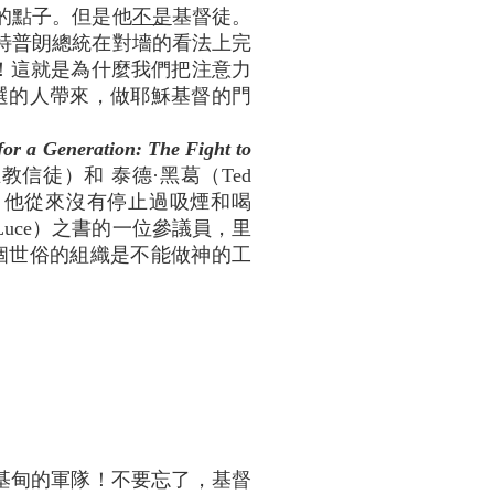
的點子。但是他
不是
基督徒。
特普朗總統在對墻的看法上完
裡！這就是為什麼我們把注意力
揀選的人帶來，做耶穌基督的門
for a Generation: The Fight to
天主教信徒）和 泰德·黑葛（Ted
）寫的，他從來沒有停止過吸煙和喝
uce）之書的一位參議員，里
。一個世俗的組織是不能做神的工
了基甸的軍隊！不要忘了，基督