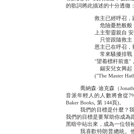
的歌詞將此描述的十分透徹
救主已經呼召，
危險憂愁般般 
上主聖靈親自 
只管跟隨救主
恩主已在呼召，
常來騷擾排戰
"望着標杆前進
錫安兒女興起
("The Master Ha
喬納森·迪克森（Jona
音派年輕人的人數將會從7%減
Baker Books, 第 144頁)。
我們的目標是什麼？
我們的目標是要幫助你成為
黑暗中站出來，成為一位領
我喜歡特朗普總統。