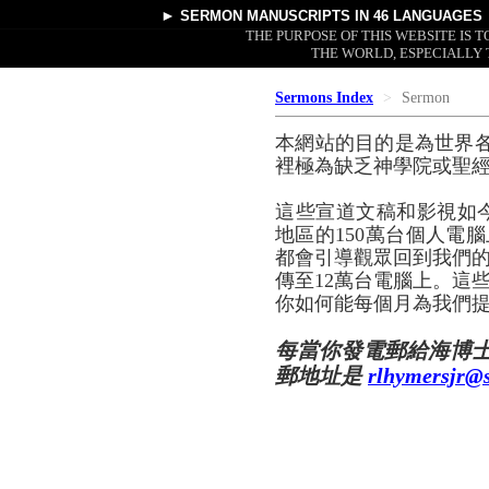
►
SERMON MANUSCRIPTS
IN 46 LANGUAGES
THE PURPOSE OF THIS WEBSITE IS
THE WORLD, ESPECIALLY 
Sermons Index
Sermon
本網站的目的是為世界
裡極為缺乏神學院或聖
這些宣道文稿和影視如
地區的150萬台個人電腦
都會引導觀眾回到我們的
傳至12萬台電腦上。這
你如何能每個月為我們提
每當你發電郵給海博
郵地址是
rlhymersjr@s