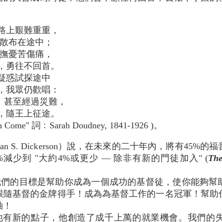
：
路上艱難重重，
散布在途中；
安撫憂苦傷痛，
，勇往不回首。
疑惑試探途中
，我眾仍歡唱：
"，甚至經過災難，
，隨王上征途。
th Come" 詞﹕Sarah Doudney, 1841-1926 )。
than S. Dickerson）說，在未來的二十年內，將有4
少到 "大約4%或更少 — 除非有新的門徒加入" (
The
我們的目標是幫助你成為一個成功的基督徒，使你能夠幫
跟隨基督的金牌得手！成為為基督工作的一名冠軍！幫助
袖！
他有新的點子，他創造了成千上萬的就業機會。我們的失