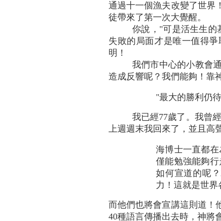
通過十一個漁夫改變了世界
徒帶來了第一次大覺醒。
你說，"可是活生生的基督
失敗的局面才是唯一值得爭
明！
我們市中心的小教會
造成反響呢？我們能夠！靠
"最大的勝利仍
我已經77歲了。我曾
上週週末我回來了，並且高
海博士一直都在
僅能勉強能夠行
如何宣道的呢？
力！這就是世界
而他們也將會宣講這則道！
40種語言傳播出去時，神將