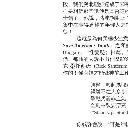
段。我們與北朝鮮達成了和
不要相信那些說他是基督徒
全錯了。他說，墻能夠阻止 
集中在贏得這裡的年輕人之中
徒！
這就是為何我極少注
Save America's Youth
）之類的
Haggard, 一性變態）推
酒。那樣的人說不出什麼能
克·桑托勒姆（Rick Sa
作的！僅有
神
才能做
神
的工
興起，興起為耶
得勝不在人多少
爭戰兵器非血氣
全副軍裝要穿戴
("Stand Up, Stan
你或許會說："可是年