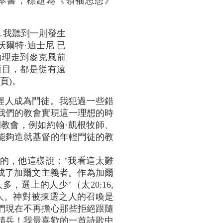
寫的一本書，標題為《領袖思想》
…我聽到一則發生
沃爾特·迪士尼 已
助理走到麥克風前
項目，都是從有遠
44頁)。
輕人成為門徒。我犯過一些錯
我們的教會實現這一理想的時
教會，例如約翰·凱根牧師、
能夠造就基督的年輕門徒的教
的，他這樣說："我看這太難
成了加爾文主義者。作為加爾
選上的人少"（太20:16,
的人。神對被揀選之人的召喚是
們現在不再擔心那些拒絕跟隨
精兵！我最喜歡的一首詩歌中