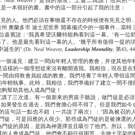
. Neal Weaver）是我的朋友。上週二我讀了他
這是一本很好的書。書中的這一部分引起了我的注意：
遠見的人。他們必須在事物還不存在的時候便有先見之明
達州 奧蘭多市 迪士尼世界 開幕儀式中的一個事件…當時 
位嘉賓說：‘我真希望沃爾特能夠看到這一幕。’有一位
過了。他是最先看到這一幕的人。’幾乎所有值得一提的
" (Dr. Neal Weaver,
Leadership Mentality
, 第43, 
的一個遠見：建立一間由年輕人管理的教會，并使其他年
是這樣的一個理想從來沒有離開過我。我相信，現在是在
一間由得救會員組成的教會。我們培養了年輕人帶領這間
的年輕執事。此時，我相信，我們準備好了建立一間不僅
能夠幫助其他人成為門徒！
宣講了三次道。有一個新來的男孩子聽說，做門徒是必須
這事如果發生在過去，我們會擔心得不得了。但是我們如今
這句話一點也不錯（一共說了兩次）："因為被召的人多，
召做門徒，可是回應的人很少。那些成為門徒的是被揀選
為門徒的原因，是因為神選擇並且吸引了他們。所以，我
選的人會成為門徒，他們會不顧任何困苦，去做十字架的