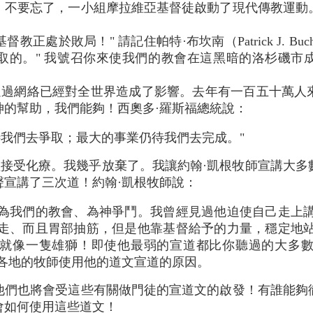
！不要忘了，一小組摩拉維亞基督徒啟動了現代傳教運動
教正處於敗局！" 請記住帕特·布坎南（Patrick J. Bu
取的。" 我號召你來使我們的教會在這黑暗的洛杉磯市
通過網絡已經對全世界造成了影響。去年有一百五十萬人
神的幫助，我們能夠！西奧多·羅斯福總統說：
待我們去爭取；最大的事業仍待我們去完成。"
經接受化療。我幾乎放棄了。我讓約翰·凱根牧師宣講大
聲宣講了三次道！約翰·凱根牧師說：
為我們的教會、為神爭鬥。我曾經見過他迫使自己走上
走、而且胃部抽筋，但是他靠基督給予的力量，穩定地
就像一隻雄獅！即使他最弱的宣道都比你聽過的大多
各地的牧師使用他的道文宣道的原因。
他們也將會受這些有關做門徒的宣道文的啟發！有誰能夠
會如何使用這些道文！