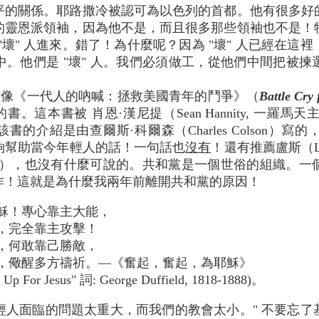
平的關係。耶路撒冷被認可為以色列的首都。他有很多好
的靈恩派領袖，因為他不是，而且很多那些領袖也不是！
"壞" 人進來。錯了！為什麼呢？因為 "壞" 人已經在這
。他們是 "壞" 人。我們必須做工，從他們中間把被
意像《一代人的吶喊：拯救美國青年的鬥爭》（
Battle Cry 
書。這本書被 肖恩·漢尼提（Sean Hannity, 一羅馬
薦。該書的介紹是由查爾斯·科爾森（Charles Colson
夠幫助當今年輕人的話！一句話也
沒有
！還有推薦盧斯（L
ntorum），也沒有什麼可說的。共和黨是一個世俗的組織
作！這就是為什麼我兩年前離開共和黨的原因！
穌！專心靠主大能，
，完全靠主攻擊！
，何敢靠己勝敵，
，儆醒多方禱祈。—《奮起，奮起，為耶穌》
d Up For Jesus" 詞: George Duffield, 1818-1888)。
輕人面臨的問題太重大，而我們的教會太小。" 不要忘