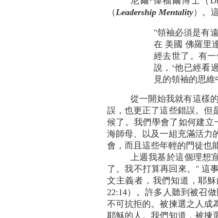
尼爾·偉福爾博士（Dr
（
Leadership Mentality
）。
"領袖必須是有
在 美國 佛羅里
經去世了。有一
說，‘他已經看
見的領袖的思維中誕生的
從一開始我就有這樣
誤，也更正了這些錯誤。但
候了。我們學會了如何建立
海師母、以及一組充滿活力
會，而且這些年輕的門徒也
上週我基於這個理想
了。我不打算再回來。" 
文主義者，我們知道，耶穌的
22:14）。許多人聽到被
不可抗拒的。被揀選之人成
耶穌的人。我們知道，被揀