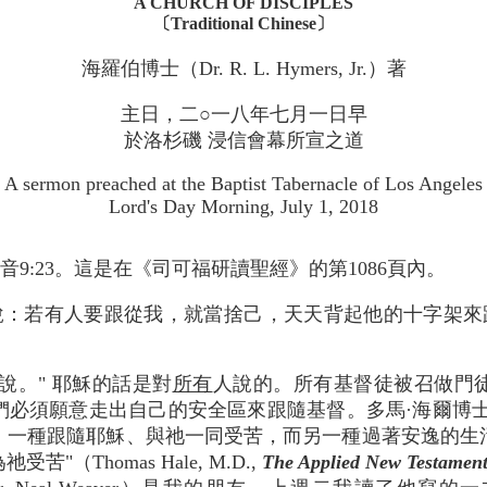
A CHURCH OF DISCIPLES
〔Traditional Chinese〕
海羅伯博士（Dr. R. L. Hymers, Jr.）著
主日，二○一八年七月一日早
於洛杉磯 浸信會幕所宣之道
A sermon preached at the Baptist Tabernacle of Los Angeles
Lord's Day Morning, July 1, 2018
9:23。這是在《司可福研讀聖經》的第1086頁內。
說：若有人要跟從我，就當捨己，天天背起他的十字架來
]說。" 耶穌的話是對
所有
人說的。所有基督徒被召做門
須願意走出自己的安全區來跟隨基督。多馬·海爾博士（Dr. T
：一種跟隨耶穌、與祂一同受苦，而另一種過著安逸的生
（Thomas Hale, M.D.,
The Applied New Testamen