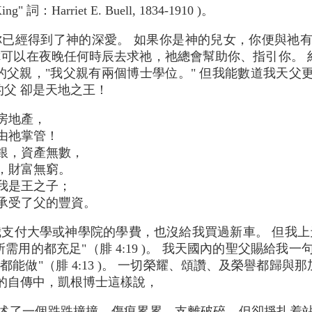
 King" 詞：Harriet E. Buell, 1834-1910 )。
已經得到了神的深愛。 如果你是神的兒女，你便與祂有
你可以在夜晚任何時辰去求祂，祂總會幫助你、指引你。
父親，"我父親有兩個博士學位。" 但我能數道我天父
父 卻是天地之王！
房地產，
由祂掌管！
銀，資產無數，
，財富無窮。
我是王之子；
承受了父的豐資。
支付大學或神學院的學費，也沒給我買過新車。 但我上
用的都充足"（腓 4:19 )。 我天國內的聖父賜給我
事都能做"（腓 4:13 )。 一切榮耀、頌讚、及榮譽都歸
的自傳中，凱根博士這樣說，
述了一個跌跌撞撞、傷痕累累、支離破碎，但卻掙扎着