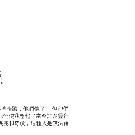
，
人
乃
那些奇蹟，他們信了。 但他們
 他們使我想起了當今許多靈音
在求異兆和奇蹟，這種人是無法藉