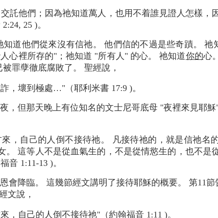
己交託他們；因為祂知道萬人，也用不着誰見證人怎樣，
24, 25 )。
祂知道他們從來沒有信祂。 他們信的不過是些奇蹟。 
人心裡所存的"；祂知道 "所有人" 的心。 祂知道
你的
心
被罪孽徹底腐敗了。 聖經說，
，壞到極處…"（耶利米書 17:9 )。
，但那天晚上有位知名的文士尼哥底母 "夜裡來見耶穌"（約 3
方來，自己的人倒不接待祂。 凡接待祂的，就是信祂名
女。 這等人不是從血氣生的，不是從情慾生的，也不是
 1:11-13 )。
恩會降臨。 這幾節經文講明了接待耶穌的概要。 第11
 經文說，
方來，
自己的
人倒不接待祂"（約翰福音 1:11 )。