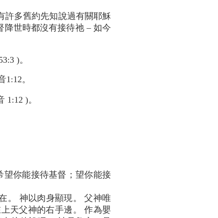
即使有許多舊約先知說過有關耶穌
降世時都沒有接待祂 – 如今
3 )。
:12。
12 )。
 我們希望你能接待基督；望你能接
在。 神以肉身顯現。 父神唯
在上天父神的右手邊。 作為嬰