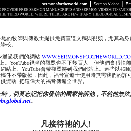
sermonsfortheworld.com
Sermon Videos
Em
 TO PROVIDE FREE SERMON MANUSCRIPTS AND SERMON VIDEOS TO PAST
THE THIRD WORLD, WHERE THERE ARE FEW IF ANY THEOLOGICAL SEMIN
各地的牧師與傳教士提供免費宣道文稿與視頻，尤其為身
經學校。
今通過我們的網站
WWW.SERMONSFORTHEWORLD.C
上。YouTube視頻的觀眾也不下幾百人，但他們會很快離開
網站上。YouTube會帶觀眾轉到我們網站上。這些以46
些稿件不帶版權，因此，福音宣道士使用時無需我們的許
供資助, 把這偉大的福音傳遍全世界。
士時，切莫忘記把你發信的國家告訴他，不然他無法
bcglobal.net
。
凡接待祂的人!