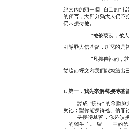
經文內的頭一個 "自己的" 
的預言，大部分猶太人仍不把
仍未接待祂。
"祂被藐視，被人
引導罪人信基督，所需的是神
"凡接待祂的，就
從這節經文內我們能總結出
I. 第一，我先來解釋接待基
譯成 "接待" 的希臘原
受祂；望你能獲得祂、信靠祂
要接待基督，你必須接
一的獨生子。 聖三一中的第