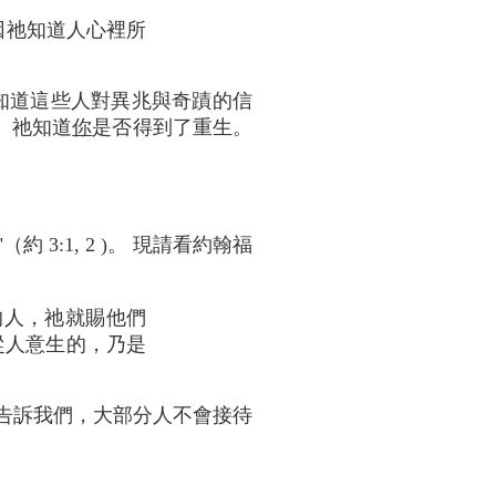
因祂知道人心裡所
祂知道這些人對異兆與奇蹟的信
。 祂知道
你
是否得到了重生。
:1, 2 )。 現請看約翰福
的人，祂就賜他們
從人意生的，乃是
節告訴我們，大部分人不會接待