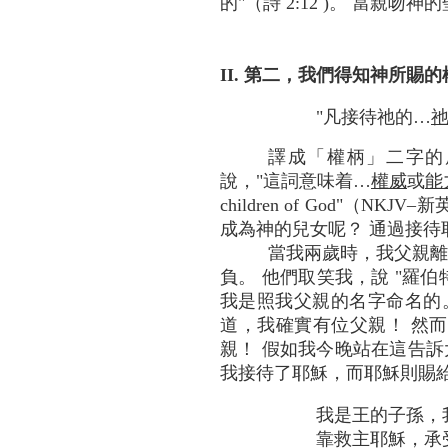
的"（詩 2:12 )。 當親
II. 第二，我們得知神所
"凡接待祂的…
譯成「權柄」二字的原文是 "
說，"這詞意味着…
權威
或
能
children of God
成為神的兒女呢？ 通過接待
當我兩歲時，我父親離
負。 他們取笑我，說 "羅伯特沒
我是照我父親的名字命名的。
道，我確實有位父親！ 然
親！ 假如我今晚站在這告
我接待了耶穌，而耶穌則賜
我是王的子孫，
靠救主耶穌，承