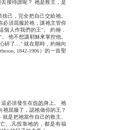
能去接待誰呢？ 祂是救主，是
須捨己，完全把自己交給祂。
 你必須屈服於祂，讓祂主管你
這個人作我們的王"。 約翰．
步"。 他不想讓耶穌來掌控他。
心碎了…" 就在那時，約翰向
n, 1842-1906）的一首聖
 這必須發生在
你的
身上。 祂
向祂屈服了，認祂做你的王？
 – 就是把祂當作自己的救主、
滅亡…凡投靠祂的，都是有福