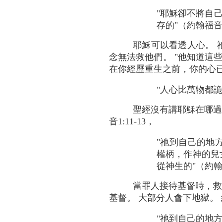
"耶穌卻不將自
存的"（約翰福音 2:
耶穌可以看透人心。 
念無法救他們。 "他知道這些
在你經歷重生之前，你的心已
"人心比萬物都詭詐
聖經沒有講耶穌在哪過夜
音1:11-13，
"祂到自己的地
權柄，作神的兒
從神生的"（約翰福音
當罪人接待基督時，救
基督。 大部分人會下地獄。
"祂到
自己的
地