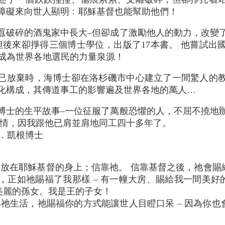
障礙來向世人顯明﹕耶穌基督也能幫助他們！
囂破碎的酒鬼家中長大–但卻成了激勵他人的動力，改變
但後來卻掙得三個博士學位，出版了17本書。 他嘗試出
頭成為世界各地選民的力量泉源！
已放棄時，海博士卻在洛杉磯市中心建立了一間驚人的
化構成，其傳道事工的影響遍及世界各地的萬人…
博士的生平故事–一位征服了萬般恐懼的人，不屈不撓地
內情，因我跟他已肩並肩地同工四十多年了。
L．凱根博士
放在耶穌基督的身上；信靠祂。 信靠基督之後，祂會賜
，正如祂賜福了我那樣 – 有一幢大房、賜給我一間美
美麗的孫女。我是王的子女！
祂生活，祂賜福你的方式能讓世人目瞪口呆 – 因為你