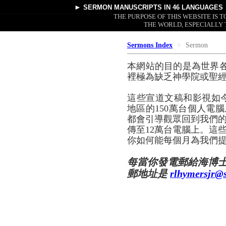
►
SERMON MANUSCRIPTS
IN 46 LANGUAGES
THE PURPOSE OF THIS WEBSITE IS
THE WORLD, ESPECIALLY 
Sermons Index
Sermon
本網站的目的是為世界
裡極為缺乏神學院或聖
這些宣道文稿和影視如
地區的150萬台個人電腦
都會引導觀眾回到我們的
傳至12萬台電腦上。這
你如何能每個月為我們提
每當你發電郵給海博
郵地址是
rlhymersjr@s