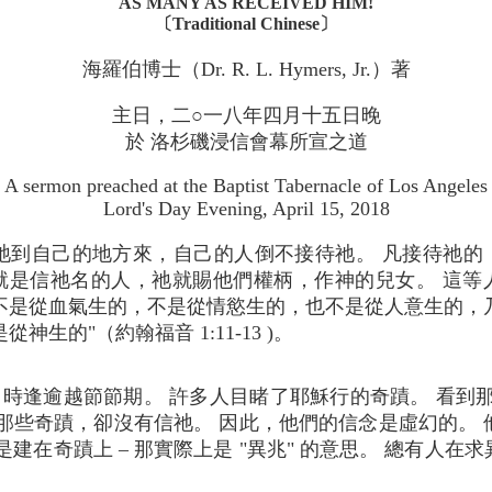
AS MANY AS RECEIVED HIM!
〔Traditional Chinese〕
海羅伯博士（Dr. R. L. Hymers, Jr.）著
主日，二○一八年四月十五日晚
於 洛杉磯浸信會幕所宣之道
A sermon preached at the Baptist Tabernacle of Los Angeles
Lord's Day Evening, April 15, 2018
"祂到自己的地方來，自己的人倒不接待祂。 凡接待祂的
就是信祂名的人，祂就賜他們權柄，作神的兒女。 這等
不是從血氣生的，不是從情慾生的，也不是從人意生的，
是從神生的"（約翰福音 1:11-13 )。
時逢逾越節節期。 許多人目睹了耶穌行的奇蹟。 看到
那些奇蹟，卻沒有信祂。 因此，他們的信念是虛幻的。
建在奇蹟上 – 那實際上是 "異兆" 的意思。 總有人