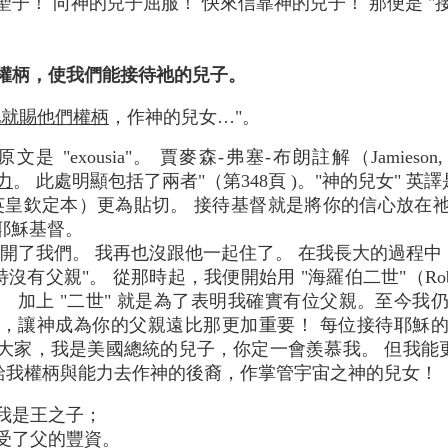
吻神的聖子！ 向神的兒子屈服！ 快來信靠神的兒子！ 那便是 "
賜的權柄，使我們能接待祂的兒子。
祂就賜他們權柄
，作神的兒女…"。
exousia"。 賈麥森-弗塞-布朗註解（Jamieson, Fau
力
。 此處明顯包括了兩者"（第348頁 )。"神的兒女" 英譯是 "The
"（NKJV–新英皇欽定本）更為貼切。 接待基督就是將你的信心
耶穌基督。
開了我們。 我再也沒跟他一起住了。 在我長大的過程
有父親"。 從那時起，我便開始用 "海羅伯二世"（Robert L.
 加上 "二世" 就是為了表明我確實有位父親。至今我
而，讓神成為你的父親遠比那更加重要！ 每位接待耶穌的
訴大家，我是美國總統的兒子，你定一會羨慕我。 但我能
給我權柄與能力去作神的後裔，作掌管宇宙之神的兒女！
我是王之子；
受了父的豐資。