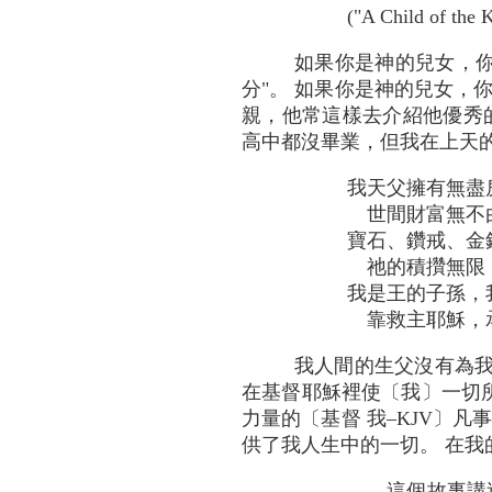
("A Child of the
如果你是神的兒女，你
分"。 如果你是神的兒女，
親，他常這樣去介紹他優秀的
高中都沒畢業，但我在上天的
我天父擁有無盡
世間財富無不
寶石、鑽戒、金
祂的積攢無限
我是王的子孫，
靠救主耶穌，
我人間的生父沒有為我
在基督耶穌裡使〔我〕一切所需
力量的〔基督 我–KJV〕凡
供了我人生中的一切。 在我
這個故事講