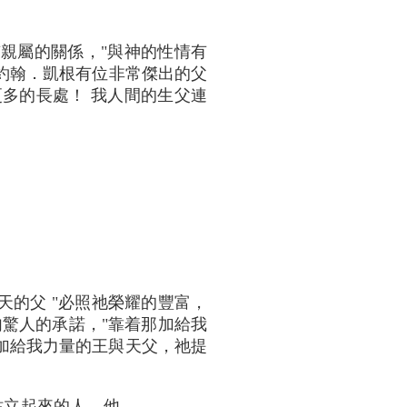
親屬的關係，"與神的性情有
 約翰．凱根有位非常傑出的父
更多的長處！ 我人間的生父連
天的父 "必照祂榮耀的豐富，
一句驚人的承諾，"靠着那加給我
與那加給我力量的王與天父，祂提
站立起來的人，他