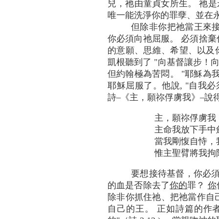
兒，祂由童貞女所生。 祂是
唯一能洗淨你的罪孽、並在
但除非你把祂當王來接
你必須向祂屈服。 必須捨棄
的意願、思維、希望、以及你
凱根聽到了 "向基督讓步！向
但約翰極為苦悶。 "耶穌為
耶穌屈服了。他說, "自我必須死
詩–《主，願祢俘虜我》–說
主，願祢俘虜我
主命我放下手中
當我剛愎自恃，
惟主聖臂將我拘
要想接待基督，你必須
的血是否除去了
你的
罪？
你
除非你抓住祂、把祂當作自己的
自己的王。 正如詩篇的作