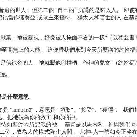
指普遍的世人；但第二個 "自己的" 所講的是猶太人。 
祂當作彌賽亞 或救主來接待。 猶太人和普世的人 在基督
厭棄…祂被藐視，好像被人掩面不看的一樣"（以賽亞書 53:
至高無上的大能。 這便帶我們來到今天所要講的約翰福音1
是信祂名的人，祂就賜他們權柄，作神的兒女"（約翰福音 1:
三點。
督是什麼意思。
文是 "lambanō"，意思是 "領取"、"接受"、"獲得"。
、把祂視為你的救主 和你的神。
待如聖經內所記載的祂。 基督是以馬內利 –神與我們同
二位，成為人的樣式降生人間。 此神-人一體如今正坐