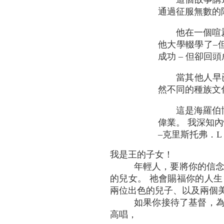
通過征服無數的
他在一個喧
他大學輟學了–
成功 – 但卻回
當其他人早
然不同的種族文
這是海羅伯
偉業。 我深知
–克里斯托弗．
我是王的子女！
年輕人，要將你的信念
的兒女。 祂會賜福你的人生
兩位出色的兒子、以及兩個
如果你接待了基督，為
高唱，