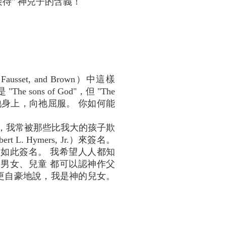
接待" 神兒子的含義！
sset, and Brown）中這樣
 sons of God"，但 "The
放在祂身上，向祂屈服。 你如何能
中，我常被那些比我大的孩子欺
 Hymers, Jr.）來簽名。
仍如此簽名。 我希望人人都知
男女、兒童 都可以認神作父
更自豪地說，我是神的兒女。