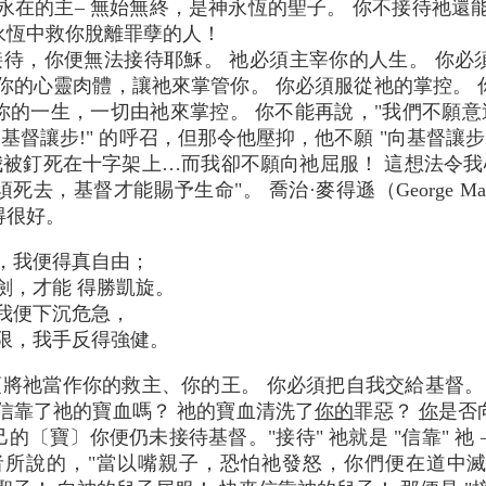
永在的主– 無始無終，是神永恆的聖子。 你不接待祂還
永恆中救你脫離罪孽的人！
待，你便無法接待耶穌。 祂必須主宰你的人生。 你必
你的心靈肉體，讓祂來掌管你。 你必須服從祂的掌控。
的一生，一切由祂來掌控。 你不能再說，"我們不願意
基督讓步!" 的呼召，但那令他壓抑，他不願 "向基督讓
我被釘死在十字架上…而我卻不願向祂屈服！ 這想法令我
去，基督才能賜予生命"。 喬治·麥得遜（George Matheso
得很好。
，我便得真自由；
劍，才能 得勝凱旋。
我便下沉危急，
限，我手反得強健。
將祂當作你的救主、你的王。 你必須把自我交給基督。
信靠了祂的寶血嗎？ 祂的寶血清洗了
你的
罪惡？
你
是否
〔寶〕你便仍未接待基督。"接待" 祂就是 "信靠" 祂
者所說的，"當以嘴親子，恐怕祂發怒，你們便在道中