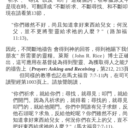
"祈求"、"尋找" 以及 "叩門" 這幾個詞，在希臘原文
是現在時。可翻譯成 "不斷祈求、不斷尋找、和不斷叩
現在請看第13節，
"你們雖然不好，尚且知道拿好東西給兒女；何況
父，豈不更將聖靈給求祂的人麼？"（路加福
11:13)。
因此，不間斷地禱告 會得到神的回答，得到祂賜下我們
朋友" 所需要的靈糧。萊斯（John R. Rice）博士正
出，這可應用在基督徒為得到聖靈、為獲取得人之能
的禱告上（
Prayer: Asking and Receiving
，
第212, 213
但同樣的教導也記在馬太福音 7:7-11內，在司
讀聖經第1003頁上。請放聲朗讀，
"你們祈求，就給你們；尋找，就尋見；叩門，就給
們開門。因為凡祈求的，就得着；尋找的，就尋見
叩門的，就給他開門。你們中間誰有兒子求餅，反
他石頭呢？求魚，反給他蛇呢？你們雖然不好，尚
知道拿好東西給兒女，何況你們在天上的父，豈不
把好東西給求祂的人麼？"（馬太福音7:7-11)。