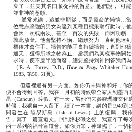
棄了，並美其名曰順從神的旨意。他們說，"可能
並非神的意願。"
通常來講，這並非順從，而是靈命的懶惰…當
位意志堅強的男女為達到某種目標采取行動時，他
會因一次或兩次、甚至一百次的失敗，而因功虧一
就此放棄。他會堅持不懈、繼續努力，直到他達到
標後才會住手。禱告的能手會持續禱告，直到他禱
通天，獲得所求之物為止…當我們為某樣事物開始
求時，便不應半途而廢，總要堅持到神回答我們為
（R. A. Torrey, D.D.,
How to Pray,
Whitaker Hous
1983, 第50, 51頁)。
但這裡還有另一方面。如你仍未與神和好，你
便不會得到回答。我在一月初的時候帶全家人到墨西
昆（Cancun）渡假。有一天，當他們去參觀瑪雅文化
時候，我獨自一人留下，讀了一本書，講的是1949到19
間發生在 陸易斯島（Isle of Lewis）上的復興。我
告，寫了一篇宣道文。回到洛杉磯之後，我宣布了每
的一系列的福音宣道會。如你所知，神降臨了，一切