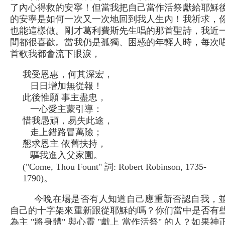
了內心得救的安寧！但當我把自己當作活祭獻給耶穌
的安寧是如何一次又一次地回到我人生內！我祈求，
也能這樣做。剛才葛利費斯先生唱的那首聖詩，我近
間都很喜歡。當我仍是孤獨、困惑的年輕人時，每次
首歌我都會流下眼淚，
我受恩惠，何其深宏，
日日增加無從報！
此後惟願 事主盡忠，
一心愛主蒙引導：
惜我愚頑，易失此途，
走上錯路冒萬險；
懇求恩主 依舊扶持，
驅我進入父家園。
("Come, Thou Fount" 詞: Robert Robinson, 1735-
1790)。
今晚在場是否有人知道自己應重新否認自我，
自己的十字架來重新跟從耶穌的嗎？你们當中是否有
為主 "將身體" 與心靈 "獻上 當作活祭" 的人？如果神