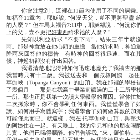
你會注意到，這裡在11節內使用了不同的詞彙
加福音11章內，耶穌說, "何況天父，豈不更將
聖靈
的人麼？" 但在馬太福音7:11中，耶穌卻說，"何況你
上的父，豈不更把
好東西
給求祂的人麼？"
先知以利亞祈求 "不要下雨"，結果三年半就
雨。那是神置放在他心頭的重擔。當他祈求時，神通
降雨來回答他的禱告。有時神的回答很迅速。而在
候，神起初卻沒有作出回答。
我還清楚地記得神如何迅速地應允了我禱告的
我當時只有十二歲。我被送去和一個叔叔阿姨一起住
苹伽峽（Topanga Canyon）的山頂。我在那裡的學校
了幾個月 ── 那是在我高中畢業前讀過的二十二所學
一所。那也正是我第一次讀大學輟學的原因。當你忙
二次搬家時，你不會學到任何東西。我僅僅學會了
讀、如何用手寫體寫字；我還學會了如何做算數的加
可能僅此而已。就這樣，我在 托苹伽峽 山頂，與整
的阿姨住在一起。有天晚上，我的堂兄和他的朋友喝
其實，他們已喝得爛醉。他們告訴我, "來，羅伯特。