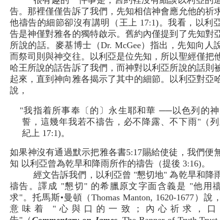
很有趣的一件事是，舊約裡沒有細談以利亞的
告。那裡僅僅告訴了我們，先知相信神會應允他的祈
他禱告的細節卻沒有講明（王上 17:1)。我看，以利
告是神僅對雅各的獨特啟示。舊約內僅提到了先知對
所說的話。麥基博士（Dr. McGee）指出，先知向人
而祭司則與神交往。以利亞是位先知，所以聖經僅把
哈王所說的話告訴了我們，而神對以利亞所說的話則
起來，直到神向雅各揭示了其中的細節。以利亞對亞
說，
"我指着所事奉〔的〕永生耶和華 ──以色列的神
誓，這幾年我若不禱告，必不降露、不下雨"（列
紀上 17:1)。
如果神沒有通過默示把雅各書5:17賜給使徒，我們便
知 以利亞曾為乾旱和降雨所作的禱告（提後 3:16)。
經文告訴我們，以利亞曾 "懇切地" 為乾旱和降
禱告。譯成 "懇切" 的希臘原文字面含義是 "他用
求"。托馬斯•曼頓（Thomas Manton, 1620-1677）
意味着 "心與口的一致；內心祈求，口