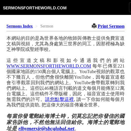
SERMONSFORTHEWORLD.COM
Print Sermon
Sermons Index
Sermon
本網站的目的是為世界各地的牧師與傳教士提供免費宣道
文稿與視頻，尤其為身處第三世界的同工，因那裡極為缺
乏神學院或聖經學校。
這些宣道文稿和影視如今通過我們的網站
WWW.SERMONSFORTHEWORLD.COM
每年已傳至221
個國家地區的150萬台個人電腦上。YouTube視頻的觀眾也
不下幾百人，但他們會很快離開YouTube，因每篇宣道都
會引導觀眾回到我們的網站上。YouTube會帶觀眾轉到我
們網站上。這些以46種語言刊載的道文每個月能傳至12萬
台電腦上。這些稿件不帶版權，因此，福音宣道士使用時
無需我們的許可。
請您點擊這裡
, 讀一下你如何能每個月
為我們提供資助, 把這偉大的福音傳遍全世界。
每當你發電郵給海博士時，切莫忘記把你發信的國
家告訴他，不然他無法回信給你。海博士的電郵地
址是
rlhymersjr@sbcglobal.net
。