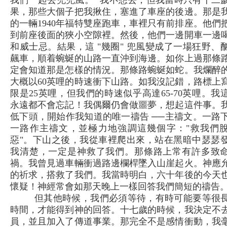
我們一起去兜兜風。" 我不想去，但我當時只有十二
果，那些大個子把我揪住，塞進了車座的後邊。那是
的一輛1940年福特雙座跑車，車裡只有前排座。他們
到前座後面的狹小空隙裡。然後，他們一邊開車一邊
和威士忌。結果，這 "幾圈" 兜風變成了一場狂野、
飆車，順着蜿蜒的山路一直沖到海邊。如你上過那條
定會知道那是怎樣的情況。那條路蜿蜒如蛇。我爛醉
大概以60英哩的時速衝下山路。如我沒記錯，路標上
限是25英哩，但我們的時速似乎高達65-70英哩。我
永遠都不會忘記！我偶爾仍會做噩夢，想起這件事。
低下頭，開始作我知道的唯一禱告 ──主禱文。一路
一路作主禱文，並極力地強調這幾個字："救我們
惡"。下山之後，我從車裡爬出來，站在黑暗中瑟瑟
我清楚，一定是神救了我們。那條路上常有許多致
禍。我曾見過車輛衝過路邊欄桿墜入山崖起火。神應
的祈求，搭救了我們。我當時明白，六十年後的今天
懷疑！神經常會如那天晚上一樣回答我們簡短的禱告
但其他時候，我們必須等待，有時可能要等很
時間，才能得到神的回答。十七歲的時候，我決定不
員，並且加入了傳道事業。那完全不是感情衝動，我