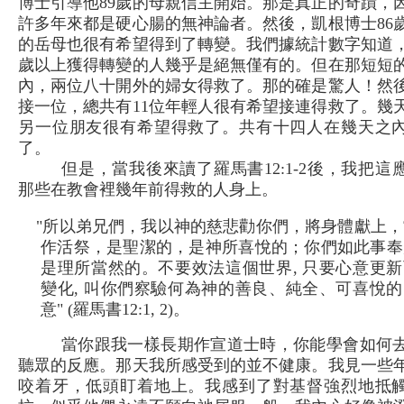
博士引導他89歲的母親信主開始。那是真正的奇蹟，
許多年來都是硬心腸的無神論者。然後，凱根博士86
的岳母也很有希望得到了轉變。我們據統計數字知道
歲以上獲得轉變的人幾乎是絕無僅有的。但在那短短
內，兩位八十開外的婦女得救了。那的確是驚人！然
接一位，總共有11位年輕人很有希望接連得救了。幾
另一位朋友很有希望得救了。共有十四人在幾天之
了。
但是，當我後來讀了羅馬書12:1-2後，我把這
那些在教會裡幾年前得救的人身上。
"所以弟兄們，我以神的慈悲勸你們，將身體獻上，
作活祭，是聖潔的，是神所喜悅的；你們如此事奉
是理所當然的。不要效法這個世界, 只要心意更新
變化, 叫你們察驗何為神的善良、純全、可喜悅的
意" (羅馬書12:1, 2)。
當你跟我一樣長期作宣道士時，你能學會如何
聽眾的反應。那天我所感受到的並不健康。我見一些
咬着牙，低頭盯着地上。我感到了對基督強烈地抵