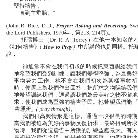
堅持禱告，
直到主垂聽。"
(John R. Rice, D.D.,
Prayer: Asking and Receiving,
Swo
the Lord Publishers, 1970年，第213, 214頁)。
托瑞博士（Dr. R. A. Torrey）在他一本知名
《如何禱告》(
How to Pray
）
中所講的也是同樣。托
說，
神通常不會在我們初求的時候把東西賜給我們
祂希望我們受到訓練，讓我們變得堅強，為最美好
事物努力工作…祂不會在我們初次為某樣事物祈
時，便馬上為我們作出回答，把所求之物賜給我們
祂希望訓練我們，通過讓我們為最美好之物不懈地
求，使我們成為堅強的禱告子民。祂希望我們能
「
告通天」( pray through)
。
我們很高興情形是這樣。通過一段很長的時期
當我們被迫為美好的事物反復祈求，最終得到所求
物時，我們從這禱告中所獲的訓練益處最大。有人
最初幾次禱告之後，如果神沒有答應，他們便就此