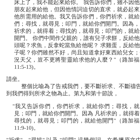
床上了，我不能起來給你。 我告訴你們，雖不因他
朋友起來給他，但因他情詞迫切的直求，就必起來
他所需用的給他。我又告訴你們，你們祈求，就給
們；尋找，就尋見；叩門，就給你們開門。因為，
祈求的，就得着；尋找的，就尋見；叩門的，就給
開門。 你們中間作父親的，誰有兒子求餅，反給他
頭呢？求魚，反拿蛇當魚給他呢？ 求雞蛋，反給他
子呢？你們雖然不好，尚且知道拿好東西給兒女；
況天父，豈不更將聖靈給求他的人麼？"（路加福
11:5-13)。
請坐。
整個比喻為了告戒我們，要不斷祈求、不斷禱
到我們得到所求之物為止。第九和第十節說，
"我又告訴你們，你們祈求，就給你們；尋找，就
見；叩門，就給你們開門。因為 凡祈求的，就得着
尋找的，就尋見；叩門的，就給他開門"（路加福
11:9-10)。