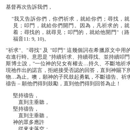
基督再次告訴我們，
"我又告訴你們，你們祈求，就給你們；尋找，就
見；叩門，就給你們開門。因為，凡祈求的，就
着；尋找的，就尋見；叩門的，就給他開門"（路
福音11: 9, 10)。
"祈求"、"尋找" 及 "叩門" 這幾個詞在希臘原文中用
在進行時。意思是 "持續祈求、持續尋找、並持續叩門
斯博士說，"一位神的兒女有權去…持久、不斷地祈
現祂作出的諾言，拒絕接受否認的回答，直到神賜下
物…為止。噢，願神的子民鼓起勇氣，不斷禱告、祈
禱告 – 願他們得到鼓勵，直到他們得到回答為止！
堅持禱告，
直到主垂聽，
堅持禱告，
直到主垂聽，
神的眾多應許
從來未落空；