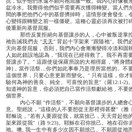
抗，似乎他們永遠不願向祂屈服一般。我內心好像被
盆冷水。我覺得他們似乎需要再次獲得轉變。當人們
間的事把他們心中的基督擠掉時，這情形便會發生，
心變得跟轉變之前一樣僵硬。這種心靈必須再次被打
後重新向基督屈服。
那些反复拒絕向基督讓步的人，心中被叛逆掌
祂告誡我們去 "
天天
" 背起十字架來 "跟隨祂"。我們
天向基督屈服，否則，我們內心會漸漸變得冷淡和固
人如此錯誤地認為，"我現在已經得救了。我不再需
督讓步了。" 這跟使徒保羅所說的大相徑庭，"將身體獻
神]，當作活祭…你們如此事奉乃是理所當然的。不
這個世界，只要心意更新而變化。" 只有這樣，你才能
驗何為神的善良、純全、可喜悅的旨意"（羅12:1-2)
知道神的旨意，你必須把自己當作活祭獻給祂，不要
個世界。
內心不願 "作活祭"，不願向基督讓步的人總會
意。聖經說，"這樣的人不要想從主那裡得甚麼"（雅 1:
耶稣说，"若有人要跟從我，就當捨己，天天背起他
架來跟從我"（路 9:23)。耶穌在召你捨己。祂在召你
祂。噢, 我一生中有多少次因不願捨己、不願跟從祂