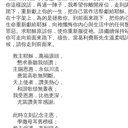
你這樣說話，再過一陣子，我希望你離開座位，走到
跪下，重新獻上你的一生，把自己當作活祭獻給耶穌
在十字架上，為的是拯救你。到前面來跪下，把你的
生命重新獻給耶穌，向祂懺悔你內心與生活中的任何
罪惡。求耶穌原諒你，使你重新服從祂。請繼續保持
你可走向前面來跪下、禱告。當葛利費斯先生溫柔唱
候，請你走到前面來。
救主耶穌，萬福源頭，
懇求垂聽我頌讚；
主賜恩惠，永似川流，
應當高歌無間斷。
天上使者，讚美熱心，
和諧歌頌無晝夜；
我受恩惠，比他更深，
尤當讚美常感謝。
此時立刻記念主恩，
學撒母耳舊榜樣；