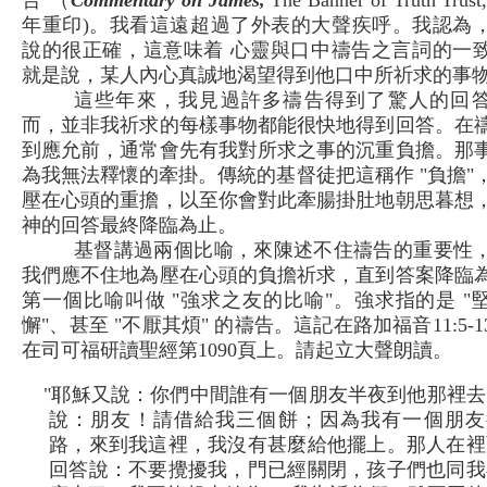
告"（
Commentary on James,
The Banner of Truth Trust
年重印)。我看這遠超過了外表的大聲疾呼。我認為
說的很正確，這意味着 心靈與口中禱告之言詞的一
就是說，某人內心真誠地渴望得到他口中所祈求的事
這些年來，我見過許多禱告得到了驚人的回
而，並非我祈求的每樣事物都能很快地得到回答。在
到應允前，通常會先有我對所求之事的沉重負擔。那
為我無法釋懷的牽掛。傳統的基督徒把這稱作 "負擔"
壓在心頭的重擔，以至你會對此牽腸掛肚地朝思暮想
神的回答最終降臨為止。
基督講過兩個比喻，來陳述不住禱告的重要性
我們應不住地為壓在心頭的負擔祈求，直到答案降臨
第一個比喻叫做 "強求之友的比喻"。強求指的是 "
懈"、甚至 "不厭其煩" 的禱告。這記在路加福音11:5-1
在司可福研讀聖經第1090頁上。請起立大聲朗讀。
"耶穌又說：你們中間誰有一個朋友半夜到他那裡去
說：朋友！請借給我三個餅；因為我有一個朋友
路，來到我這裡，我沒有甚麼給他擺上。那人在裡
回答說：不要攪擾我，門已經關閉，孩子們也同我