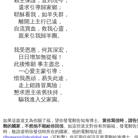
賴主保護，直到現今，
還求引導歸家鄉；
耶穌看我，如羊失群，
離開上主行已遠，
自流寶血，救我心靈，
親來引我歸羊圈。
我受恩惠，何其深宏，
日日增加無從報！
此後惟願 事主盡忠，
一心愛主蒙引導：
惜我愚頑，易失此途，
走上錯路冒萬險；
懇求恩主依舊扶持，
驅我進入父家園。
如果這篇道文為你賜了福，望你發電郵告知海博士。
當你寫信時，請告
郵的國家，不然他不能給你回信
。如這些道文對你有所賜福，發電郵告
時，敬請道明你發信時所在的國家。他的電郵地址是:
rlhymersjr@sbcglobal.net
（可點擊）你可用任何語言發電郵給海博士，