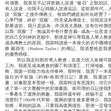
何感覺。我甚至不記得曾聽人說過 "被召" 之類的話
有人說過，但我不記得聽人說過這話。從前那年代，
說 "屈服" 之後作傳教士。牧師們總提如何在經歷了
心爭鬥後，終於 "屈服"，同意成為傳道士。但我並沒
那番波折。我只是認為，作演員太愚昧, 沒有任何價
以我 "屈服" 了 –無論其中有什麼含義– 成為一位宣道
把自己交到神的意願中。那便是神引導我進入華人教
成為傳教士的原因。我當時讀過一本偉大的去中國傳
鋒 戴得生（Hudson Taylor）的傳記。我清楚他是我
的優秀榜樣。
所以我去到那所華人教會，並盡力投入各種可
工內。我甚至成為教會的園丁和清潔工，打掃地板、
椅，我盡一切能力地去侍奉神。那時候，我買了一本
版社的平裝版《約翰•衛斯理日記》選摘。我通讀
書，好像那是本聖經一樣。我當時沒有意識到，但它
述了第一次大覺醒中的宏偉畫面。衛司理的日記使我
一事產生了濃厚的興趣。我當時還年輕，經驗不足，
清楚到了1960年代早期，復興的發生會多麼稀少。我
幼稚，單純的認為，只要我為復興禱告，那便一定發