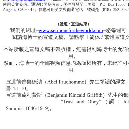
使用英文發信。通過郵局發信者，函件可發至〔美國〕P.O. Box 15308, L
Angeles, CA 90015。你也可用英文與他通電話，號碼是（818）352-045
（證道 / 宣道結束）
我們的網址–
www.sermonsfortheworld.com
–您每週可
閱讀海博士的宣道文稿。請點擊〔简体 / 繁體宣道
本站所載之宣道文稿不帶版權，無需得到海博士的允許
用。
然而，海博士的全部視頻信息均為版權所有，未經許可
用。
宣道前普魯德鴻（Abel Prudhomme）先生領讀的經文
書 4:1-10。
宣道前葛利費斯（Benjamin Kincaid Griffith）先生的
"Trust and Obey"（詞﹕Joh
Sammis, 1846-1919)
。