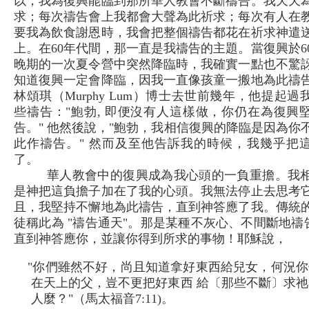
以，我為復興能臨到那所華人教會不斷禱告。我天天
求；每次禱告會上我都會大聲為此祈求；每次有人在
要我為飲食謝恩時，我會把整個禱告都花在祈求神遣
上。在60年代間，那一直是我禱告的主題。當復興於6
晚期的一次夏令營中突然降臨時，我確實一點也不驚
知道復興一定會降臨，因我一直像孩童一搬地為此禱
林頌琪（Murphy Lum）博士去世前幾年，他提起過
些禱告："鮑勃, 即便沒有人這樣做，你仍在為復興
告。" 他然後說，"鮑勃，我相信復興的降臨是因為你
此作禱告。" 然而及至他告訴我的時候，我幾乎把
了。
華人教會中的復興成為我心頭的一負重擔。我
是神把這負擔子加在了我的心頭。我無法停止去思考
且，我堅持不懈地為此禱告，直到神答應了我。傳統
徒稱此為 "禱告通天"。那是某種不灰心、不間斷地禱告
直到神答應你，並讓你得到所求的事物！耶穌說，
"你們雖然不好，尚且知道拿好東西給兒女，何況你
在天上的父，豈不更把好東西 給〔那些不斷〕求祂
人麼？"（馬太福音7:11)。