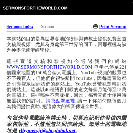
SERMONSFORTHEWORLD.COM
Print Sermon
Sermons Index
Sermon
本網站的目的是為世界各地的牧師與傳教士提供免費宣道
文稿與視頻，尤其為身處第三世界的同工，因那裡極為缺
乏神學院或聖經學校。
這些宣道文稿和影視如今通過我們的網站
WWW.SERMONSFORTHEWORLD.COM
每年已傳至221
個國家地區的150萬台個人電腦上。YouTube視頻的觀眾也
不下幾百人，但他們會很快離開YouTube，因每篇宣道都
會引導觀眾回到我們的網站上。YouTube會帶觀眾轉到我
們網站上。這些以46種語言刊載的道文每個月能傳至12萬
台電腦上。這些稿件不帶版權，因此，福音宣道士使用時
無需我們的許可。
請您點擊這裡
, 讀一下你如何能每個月
為我們提供資助, 把這偉大的福音傳遍全世界。
每當你發電郵給海博士時，切莫忘記把你發信的國
家告訴他，不然他無法回信給你。海博士的電郵地
址是
rlhymersjr@sbcglobal.net
。