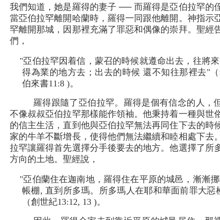
我們知道，她是羅得的妻子 ── 而羅得是亞伯拉罕的
當亞伯拉罕離開哈蘭時，羅得一同跟他離開。神指示
罕離開那城，因那裡充滿了罪惡和偶像的崇拜。聖經
們，
"亞伯拉罕因着信，蒙召的時候就遵命出去，往將來
得為業的地方去；出去的時候 還不知往那裡去"（
伯來書11:8 )。
羅得跟隨了亞伯拉罕。羅得是個有信念的人，
不像叔叔亞伯拉罕那樣能作領袖。他秉持着一種與世
的信主生活，直到他與亞伯拉罕無法再同住下去的時
家的牛羊不斷增長，使得他們無法繼續和睦相處下去
拉罕讓羅得首先選擇分手後要去的地方。他選擇了所
方向的土地。聖經說，
"亞伯蘭住在迦南地，羅得住在平原的城邑，漸漸挪
帳棚, 直到所多瑪。所多瑪人在耶和華面前罪大惡
（創世紀13:12, 13 )。