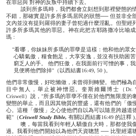
在罪惡與 對神的反叛中持續下去。
談到所多瑪時，我們都會立刻想到那裡變態的
不錯，那確實是許多所多瑪居民的狀態── 但並非全
文內並沒有提到羅得的妻子曾犯過什麼淫亂。但聖經
許多所多瑪其他的罪惡。神在此把古耶路撒冷比喻成
瑪﹕
"看哪，你妹妹所多瑪的罪孽是這樣：他和他的眾女
心驕氣傲，糧食飽足，大享安逸，並沒有扶助困苦
窮乏人的手。 他們狂傲，在我面前行可憎的事，我
見便將他們除掉"（以西結書16:49, 50 )。
他們非常傲慢，好吃懶做，未曾得到轉變。他們極為
目中無人，舉止被神憎惡。奎斯維爾博士（Dr. W.
Criswell）說，"所多瑪的罪孽不僅在於他們無限度的
變態的舉止，而且因其物質的豐盛，還有他們的「傲
心。這種「傲慢」之心使他們自以為可以隨意跨越道
範"（
Criswell Study Bible,
有關以西結書16:49 的註釋 
噢，每當我看到年輕人驕傲自大時，那都使我
過。我看到他們開始以為他們天資聰慧 ── 比聖經還