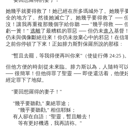
"要回想羅得的妻子！"
她幾乎就要得救了！她已經在所多瑪城外了。她幾乎
全的地方了。然後她滅亡了。她幾乎要得救了 ── 
沒！讓我再重複那幾個字給你聽 ── "幾乎得救 ── 
虧一簣！"
逃離
了最糟糕的罪惡 ── 但仍未
進入
基督
仍未與偶像斷絕往來！你仍未放棄心中的邪惡！在信
之前你停頓了下來！正如腓力斯對保羅所說的那樣﹕
"暫且去罷，等我得便再叫你來"（使徒行傳 24:25 )
但他方便的時刻從未來臨。腓力斯以為，人隨時可
── 很簡單！但他得罪了聖靈 ── 即使還活着，他便
經定罪下了地獄。
"要回想羅得的妻子！"
"幾乎要聽勸," 棄絕罪途；
"幾乎要聽勸," 相信耶穌；
有人卻在自語："聖靈，暫且離去！
等有更好機遇，我再請袮。"