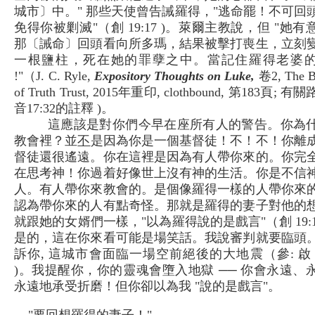
城市〕中。" 那些天使曾告誡羅得，"逃命罷！不可回
免得你被剿滅"（創 19:17 )。萊爾主教說，但 "她有
那〔誡命〕回頭看向所多瑪，結果被擊打喪生，立刻
一根鹽柱，死在她的罪孽之中。當記住羅得老婆
!"（J. C. Ryle,
Expository Thoughts on Luke,
卷2, The B
of Truth Trust, 2015年重印, clothbound, 第183頁; 
音17:32的註釋 )。
這應該是對你們今早在座所有人的警告。你為
教會裡？並
不
是因為你是一個基督徒！不！不！你離
督徒還很遙遠。你在這裡是因為有人帶你來的。你完
在思考神！你過着好像世上沒有神的生活。你是不信
人。有人帶你來教會的。是個像羅得一樣的人帶你來
認為帶你來的人有點奇怪。那就是羅得的妻子對他的
就跟她的女婿們一樣，"以為羅得說的是戲言"（創 19:14
是的，這在你來看可能是場笑話。我說審判就要臨頭
訴你, 這城市會面臨一場空前絕後的大地震（參: 啟 16
)。我提醒你，你的靈魂會墮入地獄 ── 你會永遠、
永遠地承受折磨！但你卻以為我 "說的是戲言"。