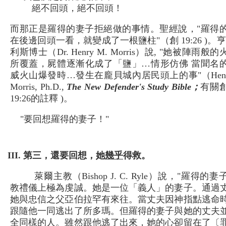
絕不回頭，絕不回頭！
而那正是羅得的妻子拒絕做的事情。聖經說，"羅得
在後邊回頭一看，就變成了一根鹽柱"（創 19:26 )。亨
利斯博士（Dr. Henry M. Morris）說, "她被陣雨般
所覆蓋，屍體逐漸化成了「鹽」…情形仿佛 當聞名
威火山爆發時…發生在龐貝城內居民頭上的事"（Henry
Morris, Ph.D.,
The New Defender's Study Bible；
有關
19:26的註釋 )。
"要回想羅得的妻子！"
III. 第三，還要回想，她
幾乎
得救。
萊爾主教（Bishop J. C. Ryle）說，"羅得的
教禮儀上極為虔誠。她是一位「義人」的妻子。通過
她與忠信之父亞伯拉罕有來往。當丈夫因神指點逃命
跟隨他一同逃出了所多瑪。但羅得的妻子與她的丈夫
全同樣的人。雖然跟他逃了出來，她的心卻留在了〔