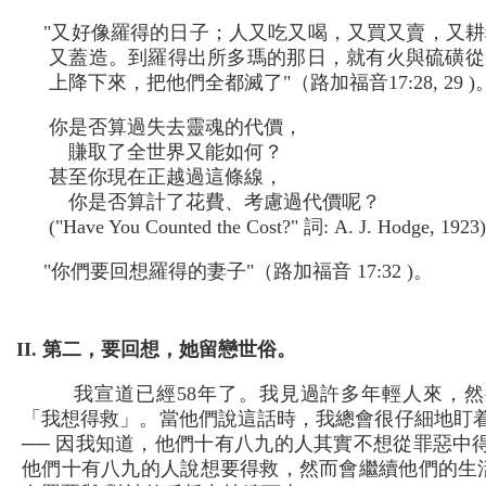
"又好像羅得的日子；人又吃又喝，又買又賣，又耕
又蓋造。到羅得出所多瑪的那日，就有火與硫磺從
上降下來，把他們全都滅了"（路加福音17:28, 29 )
你是否算過失去靈魂的代價，
賺取了全世界又能如何？
甚至你現在正越過這條線，
你是否算計了花費、考慮過代價呢？
("Have You Counted the Cost?" 詞: A. J. Hodge, 1923)
"你們要回想羅得的妻子"（路加福音 17:32 )。
II. 第二，要回想，她留戀世俗。
我宣道已經58年了。我見過許多年輕人來，然
「我想得救」。當他們說這話時，我總會很仔細地盯
── 因我知道，他們十有八九的人其實不想從罪惡中
他們十有八九的人說想要得救，然而會繼續他們的生活