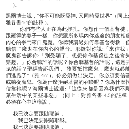
)。
黑爾博士說，"你不可能既愛神, 又同時愛世界"（同上;
雅各書4:4的註釋 )。
你們有些人正在為此掙扎。你想作一個基督徒
跟羅得的妻子一樣。你想跟所多瑪內你迷途的朋友相
內心的爭鬥來自鬼魔。你聽我講過如何靠基督得救，
聽信了魔鬼在你內心的聲音。耶穌對你說:「來信我
魔鬼卻告訴你:「別受騙了。想想你作基督徒之後會
樂趣。」你會聽誰的話呢？你會聽基督的話呢，還是
鬼的話？聖經告訴我們，"務要抵擋魔鬼，魔鬼就必
們逃跑了"（雅 4:7 )。你必須做出決定。你必須要信
或聽從魔鬼。你為什麼拒絕基督的召喚呢？你為什麼
信靠祂呢？海爾博士說過:「這從來都是因為我們不
棄生活中的某些罪惡」（同上；對雅各書 4:5的註釋 
必須在心中這樣說，
我已決定要跟隨耶穌，
我已決定要跟隨耶穌。
我已決定要跟隨耶穌，