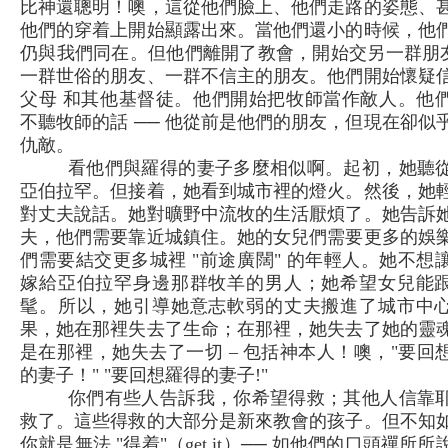
比神還聰明！噢，這從他們臉上、他們走路的姿態、
他們的穿着上開始顯露出來。當他們還小的時候，他
仍與我們同在。但他們離開了教會，開始交另一群朋友
一群世俗的朋友、一群不信主的朋友。他們開始懷疑
父母 和其他基督徒。他們開始把牧師當作敵人。他
不聽牧師的話 ── 他從前是他們的朋友，但現在卻似
仇敵。
看他們與羅得的妻子多麼相似啊。起初，她聽
亞伯拉罕。但接着，她看到城市裡的燈火。然後，她
對丈夫說話。她對曠野中流牧的生活厭煩了。她告訴
夫，他們需要靠近城鎮住。她的女兒們需要更多的娛
們需要結交更多城裡 "前途廣闊" 的年輕人。她不想
嫁給亞伯拉罕身邊那群牧羊的男人；她希望女兒能
髦。所以，她引導她意志軟弱的丈夫搬進了城市中
果，她在那裡失去了生命；在那裡，她失去了她的靈
是在那裡，她失去了一切 – 包括神本人！噢，"要回
的妻子！" "要回想羅得的妻子!"
你們有些人告訴我，你希望得救；其他人信靠
救了。這些得救的大部分是新來教會的孩子。但不知
你就是無法 "得着"（get it）── 如他們的口頭禪所所