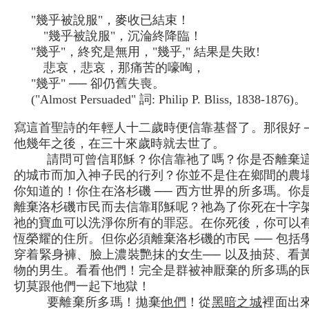
"幾乎被說服"，麥收已結束！
"幾乎被說服"，沉淪終降臨！
"幾乎"，終究是無用，"幾乎," 結果是失敗!
悲哀，悲哀，那痛苦的嚎啕，
"幾乎" ── 卻仍舊失喪。
("Almost Persuaded" 詞: Philip P. Bliss, 1838-1876)。
寫這首聖詩的年輕人十二歲時便信靠基督了。那很好 ─
他幾年之後，在三十來歲時就去世了。
請問可曾信耶穌？你信靠祂了嗎？你是否離棄
的城市而加入神子民的行列？你並不是住在鄉間的農
你知道的！你住在洛杉磯 ── 西方世界的所多瑪。你
離棄洛杉磯市民而去信靠耶穌呢？祂為了你死在十字
祂的寶血可以洗淨你所有的罪惡。在你死後，你可以
恆榮耀的住所。但你必須離棄洛杉磯的市民 ── 包括
穿着緊身褲、臉上濃裝艷抹的女生── 以及抽菸、看
物的男生。看看他們！完全是群被神厭棄的所多瑪的
切莫跟他們一起下地獄！
要離棄所多瑪！拋棄
他們
！從
黑暗之城
裡面出