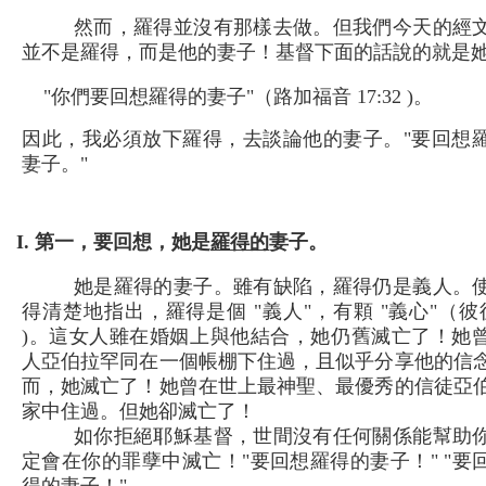
然而，羅得並沒有那樣去做。但我們今天的經
並不是羅得，而是他的妻子！基督下面的話說的就是
"你們要回想羅得的妻子"（路加福音 17:32 )。
因此，我必須放下羅得，去談論他的妻子。"要回想
妻子。"
I. 第一，要回想，她是
羅得的
妻子。
她是羅得的妻子。雖有缺陷，羅得仍是義人。
得清楚地指出，羅得是個 "義人"，有顆 "義心"（彼後 
)。這女人雖在婚姻上與他結合，她仍舊滅亡了！她
人亞伯拉罕同在一個帳棚下住過，且似乎分享他的信
而，她滅亡了！她曾在世上最神聖、最優秀的信徒亞
家中住過。但她卻滅亡了！
如你拒絕耶穌基督，世間沒有任何關係能幫助
定會在你的罪孽中滅亡！"要回想羅得的妻子！" "要