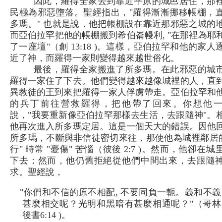
因此，羅得全家去到靠近平原的城邑居住，那
民極為邪惡墮落。聖經指出，"羅得漸漸挪移帳棚，
多瑪。" 也就是說，他把帳棚設在靠近那邪惡之城的
而亞伯拉罕把他的帳棚搬到希伯崙幔利, "在那裡為耶
了一座壇"（創 13:18 )。這樣，亞伯拉罕和他的家人
近了神，而羅得一家則變得越來越世俗化。
最後，羅得全家
搬進
了所多瑪。在此邪惡的城
羅得一家住了下去。他們變得越來越像城裡的人，直
異教徒的王到來把羅得一家人俘虜帶走。亞伯拉罕和
的兵丁前往營救羅得，把他帶了回來。你想他
說，"我要重新像亞伯拉罕那樣去生活，去跟隨神"。
他再次進入所多瑪定居。這是一個天大的錯誤。因他
所多瑪，不斷與非信徒密切來往，那使他為城裡鄰居的
行" 時常 "憂傷" 苦惱（彼後 2:7 )。然而，他卻在城
下去；然而，他仍舊拒絕從他們中間出來，去跟隨
求。聖經說，
"你們和不信的原不相配, 不要同負一軛。義和不
甚麼相交呢？光明和黑暗有甚麼相通呢？"（哥林
後書6:14 )。