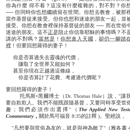
你為什麼 得不着？這沒有什麼複雜的，對不對？你
── 但同時你也想繼續留在世間。你想去教會，被那
當作基督徒來接受。但你也想和迷途的朋友一起，並
接受。你想在教會裡保持基督徒的朋友 ── 而在世俗
迷途的朋友。這不
正是
阻止你信靠耶穌的事情嗎？不
講的不對嗎？
當然是
！
你想進入天國
，
卻仍一腳踏
裡
！但要回想羅得的妻子！
你是否算過失去靈魂的代價，
賺取了全世界又能如何？
甚至你現在正越過這條線，
你是否算計了花費、考慮過代價呢？
要回想羅得的妻子！
托馬斯•黑爾博士（Dr. Thomas Hale）說，"
要自欺欺人。我們不能既跟隨基督，又要同時享受世
趣；我們必須作出選擇"（
The Applied New Test
Commentary，
關於馬可福音 8:35的註釋 )。聖經說，
"凡想要與世俗為友的，就是與神為敵了"（雅各書 4