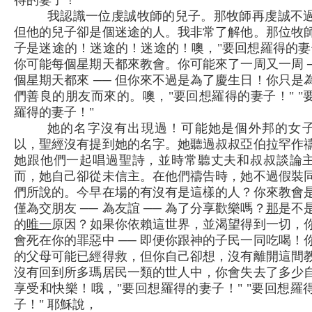
得的妻子！"
我認識一位虔誠牧師的兒子。那牧師再虔誠不
但他的兒子卻是個迷途的人。我非常了解他。那位牧
子是迷途的！迷途的！迷途的！噢，"要回想羅得的妻
你可能每個星期天都來教會。你可能來了一周又一周 ─
個星期天都來 ── 但你來不過是為了慶生日！你只是
們善良的朋友而來的。噢，"要回想羅得的妻子！" "
羅得的妻子！"
她的名字沒有出現過！可能她是個外邦的女
以，聖經沒有提到她的名字。她聽過叔叔亞伯拉罕作
她跟他們一起唱過聖詩，並時常聽丈夫和叔叔談論
而，她自己卻從未信主。在他們禱告時，她不過假裝
們所說的。今早在場的有沒有是這樣的人？你來教會
僅為交朋友 ── 為友誼 ── 為了分享歡樂嗎？
那
是不
的
唯一
原因？如果你依賴這世界，並渴望得到一切，
會死在你的罪惡中 ── 即便你跟神的子民一同吃喝！
的父母可能已經得救，但你自己卻想，沒有離開這間
沒有回到所多瑪居民一類的世人中，你會失去了多少
享受和快樂！哦，"要回想羅得的妻子！" "要回想羅
子！" 耶穌說，