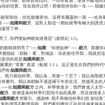
看色情刊物。那很容易找到。一但你看過，便會不斷地回
你的現實。現在就停止吧！那會毀掉你的一生 ── 阻
能幫助你，但也能傷害你。這裡有屬靈的一面 ──也有
 ──
知識和能力
。這對人類從一開始就帶有極大的誘惑
她違背了神，
了, 你們便如神能知道善惡" (創世紀 3:5)。
們的眼睛就明亮了"──
知識
。"你便如神" ──
能力
。當撒但
華都指給〔耶穌〕看，對祂說：你若俯伏拜我，我就把這一切都
所提供的就是
知識與能力
。
重的 "背棄" 真道（帖後 2:3 )。這正發生在我們的
我們有
知識與能力
。
想。我只相信科學。我以為，死後一了百了；我以為聖經
沒有審判。我以為耶穌不過是兩千年前生活、然後死去的
 ──在
知識與能力
之內。科學會進步；我們會進入太空─
能力
。那便是為何科學幻想現今如此風靡，而且使很多人深
知識與能力
所吸引。感謝神, 我不再相信科學幻想 卻信靠
魔鬼的誘惑不斷增長時，我們看到撒但正在提供越來越多