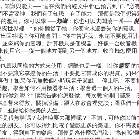
, 知識與能力── 這在我們的經文中都已預言到了: "
："我們不需要神；我們有了知識，有了能力。那便是我們想得
的濫用。你可以學 ──
知識
；你也可以去闖蕩一番──
擬世界裡。" 如你聽從了牠，你便會永遠丟失你的靈魂
出回答呢？你可能會問："你在告訴我，永遠不要使用計
，並盜竊你的靈魂。計算機只是個機器，好像一台收音機
來使用它──從一個地方開到另一個地方。收音機怎麼用？
樂。
備也應以同樣的方式來使用，網際也是一樣。以你
需要
的
但不要讓它掌控你的生活！不要把它當成你的現實。如果
要再做！如果你花無數個小時玩電子遊戲──停止吧！不
樂趣。學會如何不用機器來生活；學會過一個人的生活。
才能做到呢？" 讓我告訴你怎麼做。每次教會開門都來
何靠基督來得救。關掉設備，跟人在教會裡交談；跟我們
靈，並賜給你快樂的人生。
不是很無聊嗎？我幹嘛要去那裡呢？" 不錯，可能你以
生的朋友。你可以得到比電子遊戲更多的樂趣。你不需要
友，得到真正的樂趣。那便是為什麼我們說："為何孤獨呢？