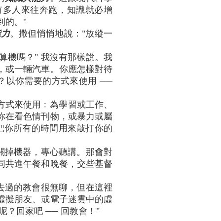
必有多人來往奔跑，知識就必增
到的。"
能力
。撒但悄悄地說："放縱一
。
算機嗎？" 我沒有那樣說。我
，或一輛汽車。你應怎樣對待
以你需要的方式來使用 ──
方式來使用﹕為學習或工作、
你在看色情刊物，或暴力或屬
要把你所有的時間用來敲打你的
，關掉機器，專心聽講。那會對
一同共進午餐和晚餐，交些基督
前去過的教會很無聊，但在這裡
虛擬朋友、或電子迷雲中的虛
回家吧 ── 回教會！"