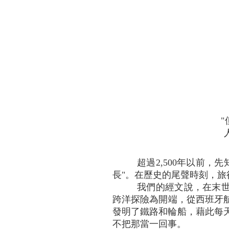
超過2,500年以前
長"。在歷史的尾聲時刻，旅
我們的經文說，在末世
跨洋探險為開端，從西班牙航
發明了鐵路和輪船，藉此每
不把那當一回事。