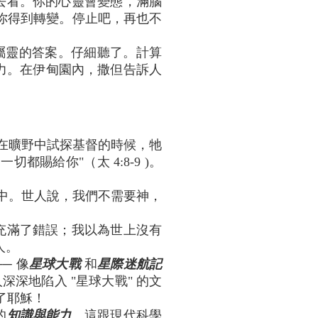
去看。你的心靈會變態，滿腦
礙你得到轉變。停止吧，再也不
屬靈的答案。仔細聽了。計算
力。在伊甸園內，撒但告訴人
在曠野中試探基督的時候，牠
賜給你"（太 4:8-9 )。
時代中。世人說，我們不需要神，
充滿了錯誤；我以為世上沒有
人。
─ 像
星球大戰
和
星際迷航記
深地陷入 "星球大戰" 的文
了耶穌！
的
知識與能力
。這跟現代科學