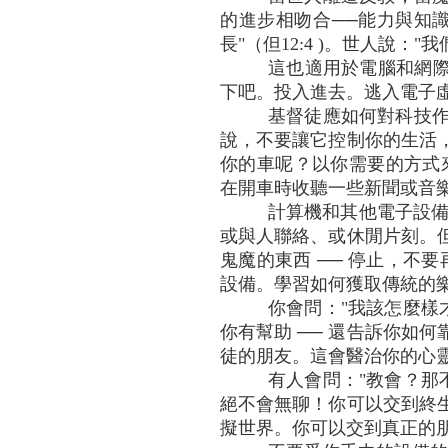
的進步相吻合──能力與知識
長"（但12:4 )。世人說
這也適用於電腦和網際
下吧。投入進去。逃入電子虛
基督徒應如何對科技作
說，不要讓它控制你的生活
你的車呢？以你需要的方式
在開車時收聽一些新聞或音
計算機和其他電子設
或與人聯絡、或休閒片刻。
鬼魔的東西 ── 停止，不
設備。學習如何獲取傳統的
你會問："我該怎麼樣
你有幫助 ── 還告訴你如
徒的朋友。這會醫治你的心
有人會問："教會？那
絕不會無聊！你可以交到終
擬世界。你可以交到真正的朋