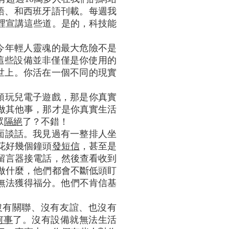
國語、和西班牙語刊載。每週我
裡宣講這些道。是的，科技能
今年輕人靈魂的最大危險不是
這些設備並非僅僅是你使用的
世上。你活在一個不同的現實
頭玩兒電子遊戲，那是你真實
做其他事，那才是你真實生活
眾
隔絕
了？不錯！
面談話。我見過有一整排人坐
花好幾個鐘頭
發短信
，甚至是
留言器接電話，然後查看收到
做什麼，他們都會不斷低頭盯
無法獲得福分。他們不肯信基
沒有關聯、沒有友誼、也沒有
何事
了。沒有設備就無法生活