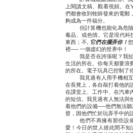
上閱讀文稿、觀看視頻。在Y
們都會收到牧師發來的電郵
夠成為一件福分。
但計算機也能化為危
毒品、或色情。它是現代科
東西；不,
它們在擺弄你！
裡── 一個虛幻的世界中！
我是否在誇張呢？我
生活的所在。你每天都要浪
的所在。電子玩具已控制了
我見過有人用手機相
在長凳上，各自敲打着他的
在課堂上、工作中、在汽車
的短信。我見過有人無法與
着他們的設備──他們無法
督，因他們忙於玩弄手中的
他們不再擁有那些設
愛！今日的世人彼此間不知