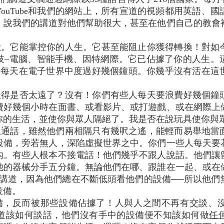
ouTube和我們的網站上，所有宣道的視頻都用英語、
，說我們的講道對他們幫助很大，甚至在他們自己的教會
險。它能掌控你的人生。它甚至能阻止你獲得轉換！對如
技–電腦、智能手機、因特網際。它已佔據了你的人生。
您每天在電子世界中度過好幾個鐘頭。你幾乎沒有活在這
扯得是否太遠了？沒有！你們有些人每天要浪費好幾個鐘
費好幾個小時在面書、或看影片、或打遊戲、或在網際上
你的生活，並使你與眾人隔絕了。我是否在說玩具使你與
互通話，雖然他們兩相隔只有幾呎之遙，能輕而易舉地當
設備，旁若無人，深陷虛擬世界之中。你們一些人每天要
內。有些人根本不接電話！他們幾乎不跟人說話。他們讓
他的器械分手五分鐘。無論他們在哪、跟誰在一起、或在
聽講道，因為他們總在不斷低頭看他們的設備──所以他們
設備。
備，反而被那些設備佔據了！人與人之間不再有交談、
道該如何談話，他們沒有手中的設備便不知該如何做
任