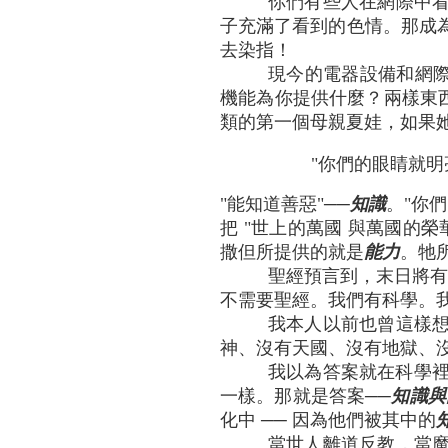
你們有些人在網際中
子充滿了看到的色情。那成為
去染指！
現今的電器設備和網際
機能為你提供什麼？兩樣東西
類的第一個母親夏娃，如果
"你們的眼睛就明亮
"能知道善惡"──
知識
。"你
把 "世上的萬國 與萬國的榮
撒但所提供的就是
能力
。牠
聖經預言到，末日將有嚴
不需要聖經。我們有科學。
我本人以前也曾這樣
神、沒有天國、沒有地獄、
我以為答案就在科學裡
一樣。那就是答案──
知識與
化中 ── 因為他們被其中的
當世人離道反教，當