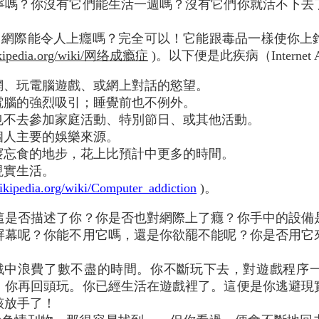
寧嗎？你沒有它們能生活一週嗎？沒有它們你就活不下去
？網際能令人上癮嗎？完全可以！它能跟毒品一樣使你上
wikipedia.org/wiki/网络成瘾症
)。以下便是此疾病（Internet Ad
上網、玩電腦遊戲、或網上對話的慾望。
受電腦的強烈吸引；睡覺前也不例外。
，也不去參加家庭活動、特別節日、或其他活動。
成個人主要的娛樂來源。
廢寢忘食的地步，花上比預計中更多的時間。
現實生活。
wikipedia.org/wiki/Computer_addiction
)。
這是否描述了你？你是否也對網際上了癮？你手中的設備
屏幕呢？你能不用它嗎，還是你欲罷不能呢？你是否用它
戲中浪費了數不盡的時間。你不斷玩下去，對遊戲程序
；你再回頭玩。你已經生活在遊戲裡了。這便是你逃避現
該放手了！