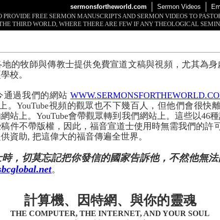
sermonsfortheworld.com
Sermon Videos
Em
 TO PROVIDE FREE SERMON MANUSCRIPTS AND SERMON VIDEOS TO PAST
THE THIRD WORLD, WHERE THERE ARE FEW IF ANY THEOLOGICAL SEMIN
各地的牧師與傳教士提供免費宣道文稿與視頻，尤其為身
經學校。
今通過我們的網站
WWW.SERMONSFORTHEWORLD.C
上。YouTube視頻的觀眾也不下幾百人，但他們會很快離開
網站上。YouTube會帶觀眾轉到我們網站上。這些以46
些稿件不帶版權，因此，福音宣道士使用時無需我們的許
供資助, 把這偉大的福音傳遍全世界。
士時，切莫忘記把你發信的國家告訴他，不然他無法
bcglobal.net
。
計算機、因特網、與你的靈魂
THE COMPUTER, THE INTERNET, AND YOUR SOUL