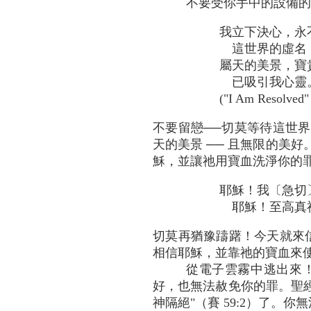
不要受你手中的設備的
我立下決心，永
這世界的虛名
屬天的美景，寶
已吸引我心靈
("I Am Resolved"
不要留戀──切莫等待這世
天的美景 ── 且無限的美
穌，並讓祂用寶血洗淨你的
耶穌！我〔急切
耶穌！至高真
切莫再猶豫躊躇！今天就來信
相信耶穌，並靠祂的寶血來
從電子雲霧中逃出來
好，也無法赦免你的罪。聖經告
神隔絕"（賽 59:2）了