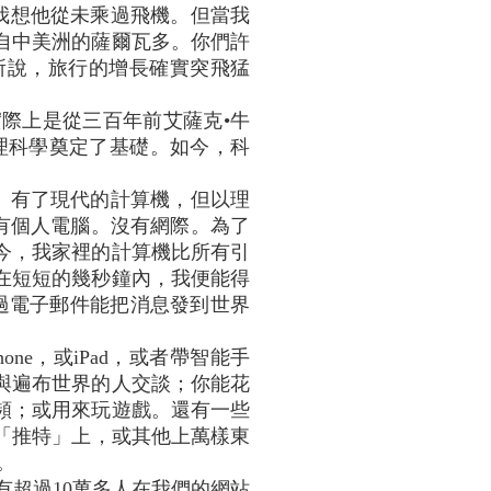
我想他從未乘過飛機。但當我
自中美洲的薩爾瓦多。你們許
所說，旅行的增長確實突飛猛
實際上是從三百年前艾薩克•牛
現代物理科學奠定了基礎。如今，科
。有了現代的計算機，但以理
有個人電腦。沒有網際。為了
今，我家裡的計算機比所有引
在短短的幾秒鐘內，我便能得
過電子郵件能把消息發到世界
e，或iPad，或者帶智能手
與遍布世界的人交談；你能花
頻；或用來玩遊戲。還有一些
、和「推特」上，或其他上萬樣東
。
有超過10萬多人在我們的網站