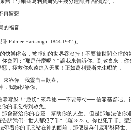
束縛！仔細聽葛利費斯先生幾分鐘前所唱的歌詞，
不再留戀
，
貴的福音，
。
 詞: Palmer Hartsough, 1844-1932 )。
界的快樂虛名，被虛幻的世界吞沒掉！不要被世間空虛的
好。你會問："那是什麼呢？" 讓我來告訴你。到教會來，
罪惡，拯救你永遠進入天國！正如葛利費斯先生唱的，
〕來靠你，我靈自由歡喜。
神，我願投靠你。
靠耶穌！"急切" 來靠祂 ──不要等待── 信靠基督吧
使你的罪惡得到赦免。
！那會醫治你的心靈，幫助你的人生。但是那無法使你
訴我們: "世人都犯了罪"（羅 3:23 )。你也犯了罪。聖
。你無法帶着你的罪惡站在神的面前，那便是為什麼耶穌降世、