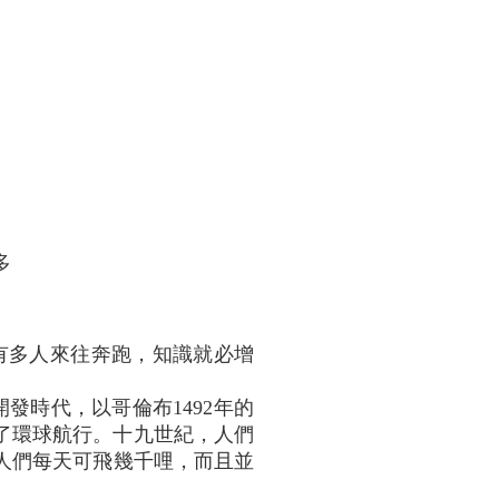
多
必有多人來往奔跑，知識就必增
發時代，以哥倫布1492年的
成了環球航行。十九世紀，人們
人們每天可飛幾千哩，而且並