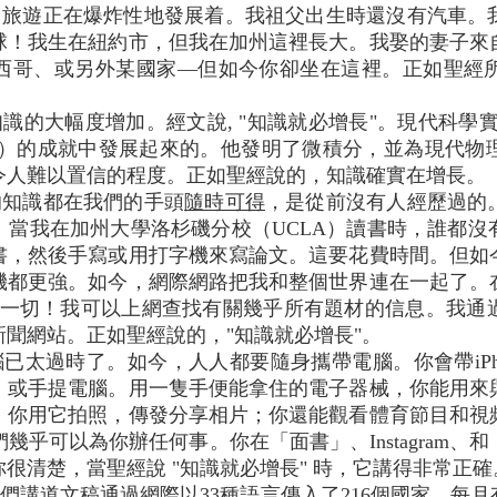
，旅遊正在爆炸性地發展着。我祖父出生時還沒有汽車。
月球！我生在紐約市，但我在加州這裡長大。我娶的妻子來
西哥、或另外某國家—但如今你卻坐在這裡。正如聖經
識的大幅度增加。經文說, "知識就必增長"。現代科學
 1642-1727）的成就中發展起來的。他發明了微積分，並為
令人難以置信的程度。正如聖經說的，知識確實在增長。
的知識都在我們的手頭
隨時可得
，是從前沒有人經歷過的
。當我在加州大學洛杉磯分校（UCLA）讀書時，誰都沒
書，然後手寫或用打字機來寫論文。這要花費時間。但如
機都更強。如今，網際網路把我和整個世界連在一起了。
及一切！我可以上網查找有關幾乎所有題材的信息。我通
聞網站。正如聖經說的，"知識就必增長"。
已太過時了。如今，人人都要隨身攜帶電腦。你會帶iPhon
、或手提電腦。用一隻手便能拿住的電子器械，你能用來
；你用它拍照，傳發分享相片；你還能觀看體育節目和視
們幾乎可以為你辦任何事。你在「面書」、Instagram
很清楚，當聖經說 "知識就必增長" 時，它講得非常正確
們講道文稿通過網際以33種語言傳入了216個國家。每月