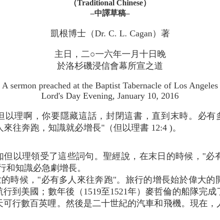
（Traditional Chinese）
–中譯草稿–
凱根博士（Dr. C. L. Cagan）著
主日，二○一六年一月十日晚
於洛杉磯浸信會幕所宣之道
A sermon preached at the Baptist Tabernacle of Los Angeles
Lord's Day Evening, January 10, 2016
"但以理啊，你要隱藏這話，封閉這書，直到末時。必有
人來往奔跑，知識就必增長"（但以理書 12:4 )。
，先知但以理領受了這些詞句。聖經說，在末日的時候，"
行和知識必急劇增長。
的時候，"必有多人來往奔跑"。旅行的增長始於偉大的開
行到美國；數年後（1519至1521年）麥哲倫的船隊完
天可行數百英哩。然後是二十世紀的汽車和飛機。現在，