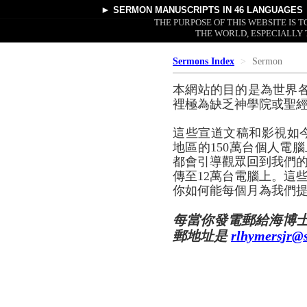
►
SERMON MANUSCRIPTS
IN 46 LANGUAGES
THE PURPOSE OF THIS WEBSITE IS
THE WORLD, ESPECIALLY 
Sermons Index
Sermon
本網站的目的是為世界
裡極為缺乏神學院或聖
這些宣道文稿和影視如
地區的150萬台個人電腦
都會引導觀眾回到我們的
傳至12萬台電腦上。這
你如何能每個月為我們提
每當你發電郵給海博
郵地址是
rlhymersjr@s