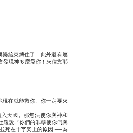
娛樂給束縛住了！此外還有屬
你會發現神多麼愛你！來信靠耶
。祂現在就能救你。你一定要來
進入天國。那無法使你與神和
經還說: "你們的罪孽使你們與
並死在十字架上的原因 ──為