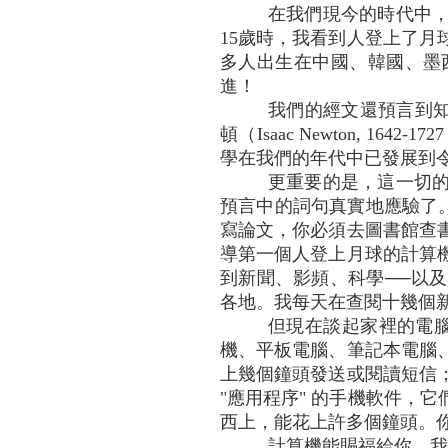
在我們現今的時代中
15歲時，我看到人登上了
多人出生在中國、韓國、墨
進！
我們的經文還預言到知
頓（Isaac Newton,
學在我們的年代中已發展到
更重要的是，這一切
預言中的詞句真實地應驗了
寫論文，你必須去圖書館查
導第一個人登上月球的計算
到新聞、影頻、科學──以
各地。我每天在查閱十幾個新
但現在談起家裡的電腦
機、平板電腦、筆記本電腦
上幾個鐘頭發送或閱讀短信
"應用程序" 的手機軟件，它
西上，能花上許多個鐘頭。你
計算機能賜福給你。我