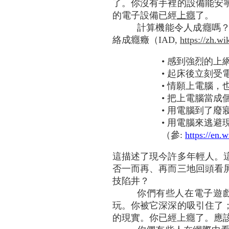
了。你沒有手裡的設備能安
的電子設備已經
上癮
了。
計算機能令人成癮嗎
絡成癮癥（IAD,
https://zh.
• 感到強烈的
• 起床後立刻
• 情願上電腦
• 把上電腦當
• 用電腦到了
• 用電腦來逃避
（參:
https://en.
這描述了現今許多年輕人。
否一而再、再而三地回頭看
技陷井？
你們有些人在電子遊
玩。你被它深深的吸引住了
的現實。你已經上癮了。應