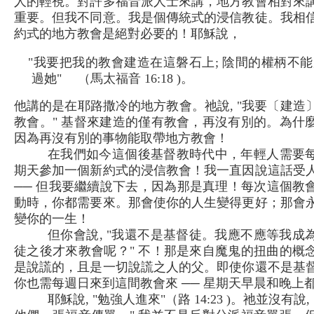
人的輕視。對許多福音派人士來講，地方教會相對來
重要。但我不同意。我是個傳統式的浸信教徒。我相
約式的地方教會是絕對必要的！耶穌說，
"我要把我的教會建造在這磐石上; 陰間的權柄不
過她" （馬太福音 16:18 )。
他講的是在耶路撒冷的地方教會。祂說, "我要〔建造
教會。" 基督來建造的僅有教會，再沒有別的。為什
因為再沒有別的事物能取帶地方教會！
在我們如今這個後基督教時代中，年輕人需要
期天參加一個新約式的浸信教會！我一直因說這話受
── 但我要繼續說下去，因為那是真理！每次這個教
動時，你都需要來。那會使你的人生變得更好；那會
變你的一生！
但你會說, "我還不是基督徒。我應不應等我成
徒之後才來教會呢？" 不！那是來自魔鬼的扭曲的概
是說謊的，且是一切說謊之人的父。即使你還不是基
你也需每週日來到這間教會來 ── 星期天早晨和晚上
耶穌說, "勉強人進來"（路 14:23 )。祂並沒有說,