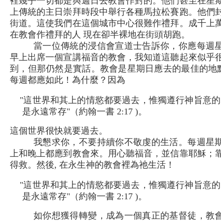
裡幾乎一切都是與週日去教會作對的。他們甚至在星
上傳統的主日崇拜時段中舉行各種馬拉松賽跑。他們
街道。這使我們在這個城市中心很難作禮拜。成千上
在教會作禮拜的人 現在卻半裸地在街頭胡跑。
當一位傳統的浸信會宣道士告訴你，你應每週
早上出席一個宣講福音的教會，我知道這聽起來似乎
到，但那仍然是實話。教會是星期日應去的最佳的地點
每週都應如此！為什麼？因為
"這世界和其上的情慾都要過去，惟獨遵行神旨意的
是永遠常存"（約翰一書 2:17 )。
這個世界很快就要過去。
我懇求你，不要持續你不敬虔的生活。每週星
上和晚上都應到教會來。用心聽福音，並信靠耶穌；
得救。然後, 在永生神的教會裡為祂生活！
"這世界和其上的情慾都要過去，惟獨遵行神旨意的
是永遠常存"（約翰一書 2:17 )。
如你想獲得轉變，成為一個真正的基督徒，教