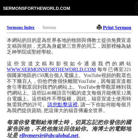
SERMONSFORTHEWORLD.COM
Print Sermon
Sermons Index
Sermon
本網站的目的是為世界各地的牧師與傳教士提供免費宣道
文稿與視頻，尤其為身處第三世界的同工，因那裡極為缺
乏神學院或聖經學校。
這些宣道文稿和影視如今通過我們的網站
WWW.SERMONSFORTHEWORLD.COM
每年已傳至221
個國家地區的150萬台個人電腦上。YouTube視頻的觀眾也
不下幾百人，但他們會很快離開YouTube，因每篇宣道都
會引導觀眾回到我們的網站上。YouTube會帶觀眾轉到我
們網站上。這些以46種語言刊載的道文每個月能傳至12萬
台電腦上。這些稿件不帶版權，因此，福音宣道士使用時
無需我們的許可。
請您點擊這裡
, 讀一下你如何能每個月
為我們提供資助, 把這偉大的福音傳遍全世界。
每當你發電郵給海博士時，切莫忘記把你發信的國
家告訴他，不然他無法回信給你。海博士的電郵地
址是
rlhymersjr@sbcglobal.net
。