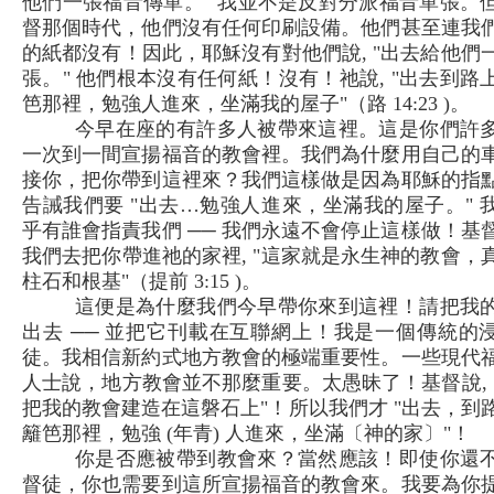
他們一張福音傳單。" 我並不是反對分派福音單張。
督那個時代，他們沒有任何印刷設備。他們甚至連我
的紙都沒有！因此，耶穌沒有對他們說, "出去給他們
張。" 他們根本沒有任何紙！沒有！祂說, "出去到路
笆那裡，勉強人進來，坐滿我的屋子"（路 14:23 )。
今早在座的有許多人被帶來這裡。這是你們許
一次到一間宣揚福音的教會裡。我們為什麼用自己的
接你，把你帶到這裡來？我們這樣做是因為耶穌的指
告誡我們要 "出去…勉強人進來，坐滿我的屋子。" 
乎有誰會指責我們 ── 我們永遠不會停止這樣做！基
我們去把你帶進祂的家裡, "這家就是永生神的教會，
柱石和根基"（提前 3:15 )。
這便是為什麼我們今早帶你來到這裡！請把我
出去 ── 並把它刊載在互聯網上！我是一個傳統的
徒。我相信新約式地方教會的極端重要性。一些現代
人士說，地方教會並不那麼重要。太愚昧了！基督說, 
把我的教會建造在這磐石上"！所以我們才 "出去，到
籬笆那裡，勉強 (年青) 人進來，坐滿〔神的家〕"！
你是否應被帶到教會來？當然應該！即使你還
督徒，你也需要到這所宣揚福音的教會來。我要為你