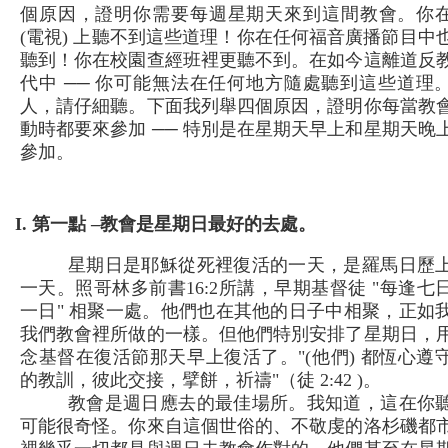
個原因，證明你需要每週星期天來到這間教會。你在
(電視) 上聽不到這些道理！你在任何福音廣播節目中
聽到！你在校園查經班裡更聽不到。在如今這離道反
代中 ── 你可能無法在任何地方隨處聽到這些道理
人，請仔細聽。下面我列舉四個原因，證明你每當教
動時都要來參加 ── 特別是在星期天早上和星期天晚
參加。
I. 第一點 –教會是星期日最好的去處。
星期日是耶穌從死裡復活的一天，是羅馬日歷
一天。照哥林多前書16:2所講，早期基督徒 "每逢七
一日" 相聚一處。他們也在其他的日子中相聚，正如
我們教會裡所做的一樣。但他們特別安排了星期日，
念基督在復活節那天早上復活了。"(他們) 都恆心遵
的教訓，彼此交接，擘餅，祈禱"（徒 2:42 )。
教會是週日應去的最佳場所。我知道，這在你
可能很奇怪。你來自這個世俗的、不敬虔的洛杉磯都