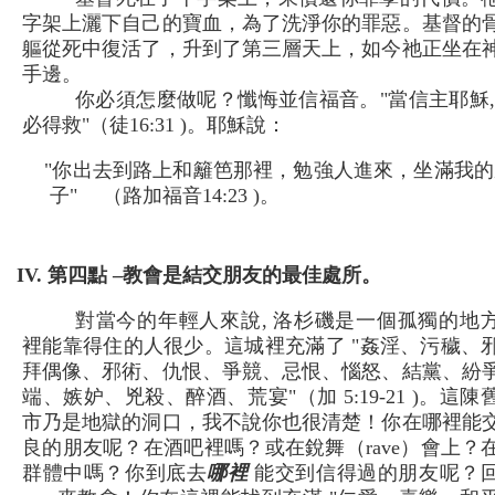
字架上灑下自己的寶血，為了洗淨你的罪惡。基督的
軀從死中復活了，升到了第三層天上，如今祂正坐在
手邊。
你必須怎麼做呢？懺悔並信福音。"當信主耶穌,
必得救"（徒16:31 )。耶穌說：
"你出去到路上和籬笆那裡，勉強人進來，坐滿我的
子" （路加福音14:23 )。
IV. 第四點 –教會是結交朋友的最佳處所。
對當今的年輕人來說, 洛杉磯是一個孤獨的地
裡能靠得住的人很少。這城裡充滿了 "姦淫、污穢、
拜偶像、邪術、仇恨、爭競、忌恨、惱怒、結黨、紛
端、嫉妒、兇殺、醉酒、荒宴"（加 5:19-21 )。這陳
市乃是地獄的洞口，我不說你也很清楚！你在哪裡能
良的朋友呢？在酒吧裡嗎？或在銳舞（rave）會上？
群體中嗎？你到底去
哪裡
能交到信得過的朋友呢？