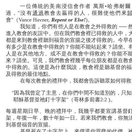
一位傳統的美南浸信會作者 萬斯•哈弗耐爾
過，"沒有
通過
教會去贏得的人，很難使他們來
會"（Vance Havner,
Repent or Else!
)。
我知道，你們有些人是在教會之外得救的 ── 
進入教會的友誼中。但在我們教會裡已得救的人中，
都是來到教會裡聽到福音的宣揚之後才得救的。今早
有多少是在教會中得救的？你能不能站起來？請坐。
人是在其他地方、或不是在教會中得救的？你能不
來？請坐。可見，我們教會裡幾乎每位朋友都是在教
中得救的。這便是為什麼我說，教會裡是聽基督的福
及得救的最佳地點。
在每次教會的禮拜中，我都會告訴聽眾如何得救
"因為我曾定了主意，在你們中間不知道別的，只知
耶穌基督並祂釘十字架"（哥林多前書2:2 )。
每週星期日早、晚的禮拜中，我幾乎都要宣講基督
架，年復一年，數十年如一日。若來我們教會，你無
到基督福音的宣揚。
基督死在了十字架上，來償還你罪孽的代價。