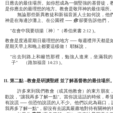
日應去的最佳場所。如你想成為一個堅強的基督徒，
是你應去的最理想的地方。教會是敬拜神的最佳場所
無論那些新異教徒和新福音派人士如何說，他
神是在海邊沙灘上、在公園裡 ──
你
卻要告訴他們，
"在會中我要頌揚〔神〕"（希伯來書 2:12 )。
教會是度過星期日最理想的地方 ── 每週禮拜天都是
星期天早上和晚上都要這樣做！ 耶穌說，
"出去到路上和籬笆那裡，勉強人進來，坐滿我的
子" （路加福音 14:23 )。
II. 第二點 –教會是研讀聖經 並了解基督教的最佳場所
許多來到我們教會（或其他教會）的東方朋友
歡說，"讓我再多了解一點"。當你說這話的時候，希
有說謊 ── 但恐怕說謊的人不少。他們以此為藉口，說
我再多了解一點"，卻沒有去認真嚴肅地對待有關神的