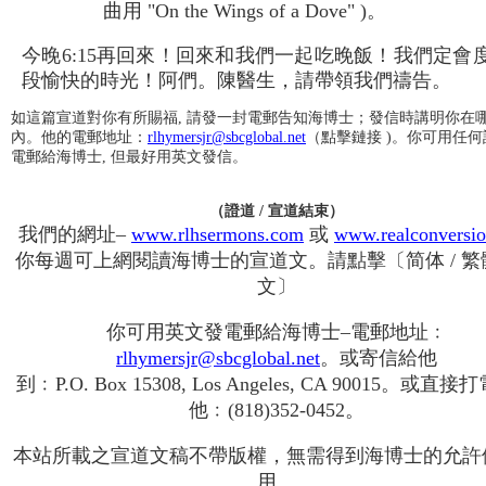
曲用 "On the Wings of a Dove" )。
今晚6:15再回來！回來和我們一起吃晚飯！我們定會
段愉快的時光！阿們。陳醫生，請帶領我們禱告。
如這篇宣道對你有所賜福, 請發一封電郵告知海博士；發信時講明你在
內。他的電郵地址：
rlhymersjr@sbcglobal.net
（點擊鏈接 )。你可用任
電郵給海博士, 但最好用英文發信。
（證道 / 宣道結束）
我們的網址–
www.rlhsermons.com
或
www.realconversi
你每週可上網閱讀海博士的宣道文。請點擊〔简体 / 繁
文〕
你可用英文發電郵給海博士–電郵地址﹕
rlhymersjr@sbcglobal.net
。或寄信給他
到﹕P.O. Box 15308, Los Angeles, CA 90015。或直
他﹕(818)352-0452。
本站所載之宣道文稿不帶版權，無需得到海博士的允許
用。