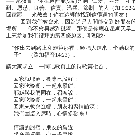
── 來教會！你在這裡能找到充滿 "仁愛、喜樂、和
耐、恩慈、良善、信實、溫柔、節制" 的人（加 5:22-23
回家罷 ──來教會！你在這裡能找到信得過的朋友！
回到我們教會來，因為這是人間能交到好朋友
場所 ── 你不會再感到孤獨。那便是你應在星期天早
上來參加我們禮拜的第四條原因。耶穌說:
"你出去到路上和籬笆那裡，勉強人進來，坐滿我的
子" （路加福音14:23）。
請大家起立，一同唱歌頁上的詩歌第七首，
回家就耶穌，餐桌已設好；
回家吃晚餐，一起來擘餅。
耶穌與我們同在，召喚說，
回家吃晚餐，一起來擘餅！
回家來教會進餐，朋友相聚情誼深；
我們圍桌入席時，心情多歡暢！
情誼的甜蜜，朋友的親近，
坐在餐桌旁，心中多喜悅。