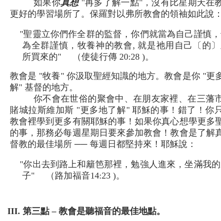
如果你
真想
"再多了解一點"，沒有比星期天在
更好的學習場所了。保羅對以弗所教會的領袖如此說
"聖靈立你們作全群的監督，你們就當為自己謹慎，
為全群謹慎，牧養神的教會, 就是祂用自己〔的〕
所買來的" （使徒行傳 20:28 )。
教會是 "牧養" 你汲取聖經知識的地方。教會是你 "更
解" 基督的地方。
你不會在世俗的聚會中、在朋友家裡、在三藩
賭城拉斯維加斯 "更多地了解" 耶穌的事！錯了！你
教會裡學到更多有關耶穌的事！如果你真心想學更多
的事，那務必每週星期日要來參加教會！教會是了解
督教的最佳場所 ── 每週日都堅持來！耶穌說：
"你出去到路上和籬笆那裡，勉強人進來，坐滿我的
子" （路加福音14:23 )。
III. 第三點 – 教會是聽福音的最佳地點。