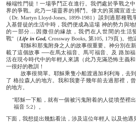
極端性門徒！一場爭鬥正在進行。我們處於爭戰之中
界的爭戰。此乃一場靈界的搏鬥。偉大的英國宣道士
（Dr. Martyn Lloyd-Jones, 1899-1981）談
入基督徒的生活中時，我們便成為這場 神的勢力與地
的一部分…因撒但的緣故，我們在人世間的生活
戰"（
Life in God,
Crossway Books, 第105, 179
耶穌和那鬼附身之人的故事很重要。神分別在
載了這個故事 ──在馬太福音、馬可福音、及 路加
活在現今時代中的年輕人來講（此乃充滿恐怖主義和
一很好的教訓！
故事很簡單。耶穌乘隻小船渡過加利利海，去
了 格拉森人的地方。我和我妻子幾年前去過那裡，
的地方。
"耶穌一下船，就有一個被污鬼附着的人從墳塋裡出
福音 5:2）。
下面，我想提出幾點看法，涉及這位年輕人 以及他遇