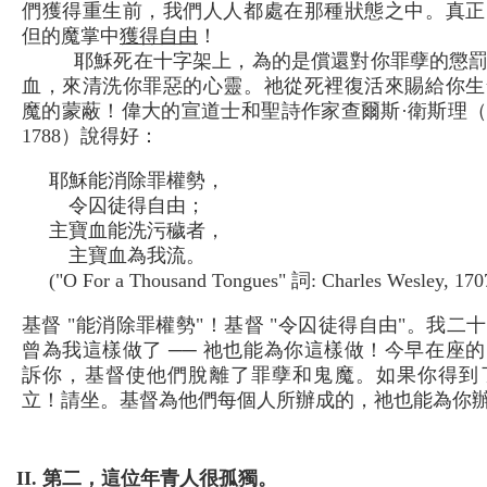
們獲得重生前，我們人人都處在那種狀態之中。真正
但的魔掌中
獲得自由
！
耶穌死在十字架上，為的是償還對你罪孽的懲
血，來清洗你罪惡的心靈。祂從死裡復活來賜給你生命
魔的蒙蔽！偉大的宣道士和聖詩作家查爾斯·衛斯理（Charles 
1788）說得好：
耶穌能消除罪權勢，
令囚徒得自由；
主寶血能洗污穢者，
主寶血為我流。
("O For a Thousand Tongues" 詞: Charles Wesley, 17
基督 "能消除罪權勢"！基督 "令囚徒得自由"。我
曾為我這樣做了 ── 祂也能為你這樣做！今早在座
訴你，基督使他們脫離了罪孽和鬼魔。如果你得到
立！請坐。基督為他們每個人所辦成的，祂也能為你
II. 第二，這位年青人很孤獨。