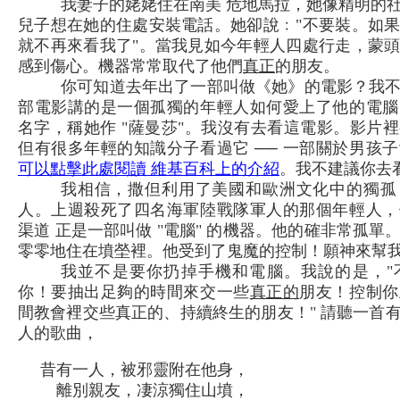
我妻子的姥姥住在南美 危地馬拉，她像精明的
兒子想在她的住處安裝電話。她卻說﹕"不要裝。如
就不再來看我了"。當我見如今年輕人四處行走，蒙
感到傷心。機器常常取代了他們
真正
的朋友。
你可知道去年出了一部叫做《她》的電影？我不建
部電影講的是一個孤獨的年輕人如何愛上了他的電腦
名字，稱她作 "薩曼莎"。我沒有去看這電影。影片
但有很多年輕的知識分子看過它 ── 一部關於男孩
可以點擊此處閱讀 維基百科上的介紹
。我不建議你去
我相信，撒但利用了美國和歐洲文化中的獨孤
人。上週殺死了四名海軍陸戰隊軍人的那個年輕人，
渠道 正是一部叫做 "電腦" 的機器。他的確非常孤
零零地住在墳塋裡。他受到了鬼魔的控制！願神來幫
我並不是要你扔掉手機和電腦。我說的是，"
你！要抽出足夠的時間來交一些
真正的
朋友！控制你
間教會裡交些真正的、持續終生的朋友！" 請聽一首
人的歌曲，
昔有一人，被邪靈附在他身，
離別親友，凄涼獨住山墳，