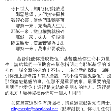
今日世人，知耶穌仍能赦過，
邪惡慾望，人們無法擺脫；
破碎心靈，使他們孤獨零落，
耶穌一來，充滿萬人生活。
耶穌一來，撒但權勢就粉碎；
耶穌一來，抹去一切眼淚；
除去幽暗，使痛苦變為甘甜；
耶穌一來，萬事都要改變。
基督能使你擺脫撒但！基督能給你生命和力量
生！請給我們一個機會來幫你指明走向耶穌基督的道
裡作一場全新的探險！不錯，一場全新的探險！回到
引你走上那條路！有人會說，"我不信有魔鬼撒但"。
那類魑魅魍魎的事。但那不是重要的事。最重要的是
且我們也愛你！這裡是交結終身朋友的地方。這裡是
的地方！願神賜福你們每一個人！阿門！
如這篇宣道對你有所賜福，請通過電郵告知海博士
rlhymersjr@sbcglobal.net
（點擊鏈接 )。你可用任