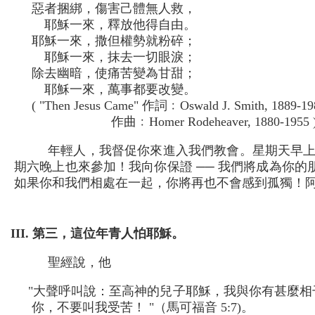
惡者捆綁，傷害己體無人救，
耶穌一來，釋放他得自由。
耶穌一來，撒但權勢就粉碎；
耶穌一來，抹去一切眼淚；
除去幽暗，使痛苦變為甘甜；
耶穌一來，萬事都要改變。
( "Then Jesus Came" 作詞﹕Oswald J. Smith, 1889-19
作曲﹕Homer Rodeheaver, 1880-1955 
年輕人，我督促你來進入我們教會。星期天早
期六晚上也來參加！我向你保證 ── 我們將成為你的
如果你和我們相處在一起，你將再也不會感到孤獨！
III. 第三，這位年青人怕耶穌。
聖經說，他
"大聲呼叫說：至高神的兒子耶穌，我與你有甚麼相
你，不要叫我受苦！ "（馬可福音 5:7)。