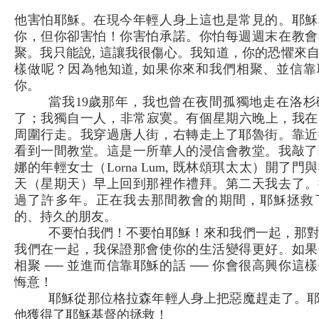
他害怕耶穌。在現今年輕人身上這也是常見的。耶穌
你，但你卻害怕！你害怕承諾。你怕每週週末在教會
聚。我只能說, 這讓我很傷心。我知道，你的恐懼來
樣做呢？因為牠知道, 如果你來和我們相聚、並信
你。
當我19歲那年，我也曾在夜間孤獨地走在洛
了；我獨自一人，非常寂寞。有個星期六晚上，我在 奧
周圍行走。我穿過唐人街，右轉走上了耶魯街。靠近
看到一間教堂。這是一所華人的浸信會教堂。我敲了
娜的年輕女士（Lorna Lum, 既林頌琪太太）開了
天（星期天）早上回到那裡作禮拜。第二天我去了。
過了許多年。正在我去那間教會的期間，耶穌拯救
的、持久的朋友。
不要怕我們！不要怕耶穌！來和我們一起，那
我們在一起，我保證那會使你的生活變得更好。如果
相聚 ── 並進而信靠耶穌的話 ── 你會很高興你
悔意！
耶穌從那位格拉森年輕人身上把惡魔趕走了。
他獲得了耶穌基督的拯救！