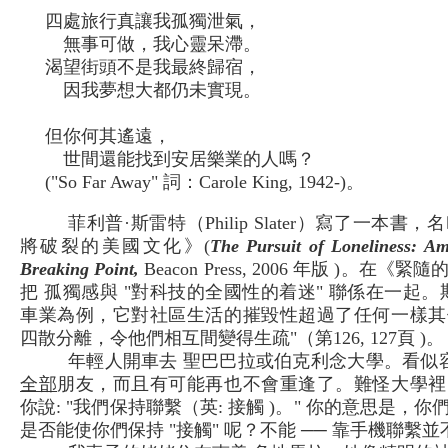
四處旅行真讓我孤獨泄氣，
無事可做，我心靈呆滯。
渴望街頭不是我最終歸宿，
因我夢想大都仍未實現。
但你何其遙遠，
世間還能找到安居樂業的人嗎？
("So Far Away" 詞：Carole King, 1942-)。
菲利普·斯雷特（Philip Slater）寫了一本
將破裂的美國文化》(
The Pursuit of Loneliness: Am
Breaking Point,
Beacon Press, 2006 年版 )。
把 孤獨感與 "對科技的全國性的着迷" 聯係在一起
車業為例，它對社區生活的摧毀性超過了任何一樣其
四散分離，令他們相互間變得生疏"（第126, 127頁 )。
年輕人開車去 聖巴巴拉或伯克利念大學。看似容
全部
朋友，而且有可能再也不會重逢了。難怪大學裡
你說: "我們保持聯繫（英: 接觸 )。" 你的意思是，你
是否能使你們保持 "接觸" 呢？不能 ── 靠手機聯繫並