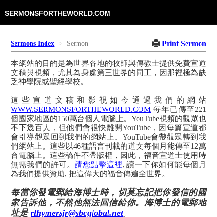
SERMONSFORTHEWORLD.COM
Print Sermon
Sermons Index
Sermon
本網站的目的是為世界各地的牧師與傳教士提供免費宣道
文稿與視頻，尤其為身處第三世界的同工，因那裡極為缺
乏神學院或聖經學校。
這些宣道文稿和影視如今通過我們的網站
WWW.SERMONSFORTHEWORLD.COM
每年已傳至221
個國家地區的150萬台個人電腦上。YouTube視頻的觀眾也
不下幾百人，但他們會很快離開YouTube，因每篇宣道都
會引導觀眾回到我們的網站上。YouTube會帶觀眾轉到我
們網站上。這些以46種語言刊載的道文每個月能傳至12萬
台電腦上。這些稿件不帶版權，因此，福音宣道士使用時
無需我們的許可。
請您點擊這裡
, 讀一下你如何能每個月
為我們提供資助, 把這偉大的福音傳遍全世界。
每當你發電郵給海博士時，切莫忘記把你發信的國
家告訴他，不然他無法回信給你。海博士的電郵地
址是
rlhymersjr@sbcglobal.net
。