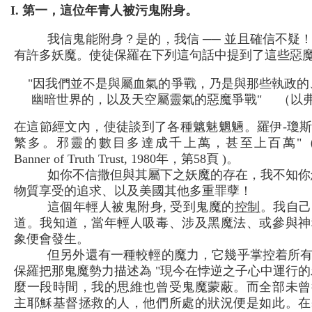
I. 第一，這位年青人被污鬼附身。
我信鬼能附身？是的，我信 ── 並且確信不疑
有許多妖魔。使徒保羅在下列這句話中提到了這些惡
"因我們並不是與屬血氣的爭戰，乃是與那些執政的
幽暗世界的，以及天空屬靈氣的惡魔爭戰" （以弗所
在這節經文內，使徒談到了各種魑魅魍魎。羅伊-瓊斯博
繁多。邪靈的數目多達成千上萬，甚至上百萬"
Banner of Truth Trust, 1980年，第58頁 )。
如你不信撒但與其屬下之妖魔的存在，我不知你
物質享受的追求、以及美國其他多重罪孽！
這個年輕人被鬼附身, 受到鬼魔的
控制
。我自己
道。我知道，當年輕人吸毒、涉及黑魔法、或參與神
象便會發生。
但另外還有一種較輕的魔力，它幾乎掌控着所
保羅把那鬼魔勢力描述為 "現今在悖逆之子心中運行的邪靈
麼一段時間，我的思維也曾受鬼魔蒙蔽。而全部未曾
主耶穌基督拯救的人，他們所處的狀況便是如此。在