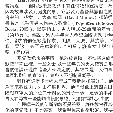
我從未聽任何牧師宣講過有關格拉森這位被鬼
曾講過 ── 但我從未聽教會中有任何牧師宣講它。
因為故事涉及到鬼魔的事。它涉及到基督與撒但之間
會中的一些女士。大衛·默羅（David Murrow）頓
書名是《為何男人憎惡去教會》(
Why Men Hate Goi
Books, 2005 )。默羅指出，男人與18-29歲間
（第18頁 )。他說，男人與年青人希望面臨挑戰（challenge
們] 追求的價值觀是探索、風險、大膽、與抗爭。
膽、冒險、甚至是危險的。" 相反，許多女士與年
穩"（第19頁 )。
基督做危險的事情。祂敢於冒險，不怕捲入紛
默羅非常正確。一些女士 及一些年長的男人確實是
會的情調正是由這些人來決定的。其結果是，人們再
鬼魔和撒但的宣道了。這些人不想制造紛爭。
難怪有這麼多年輕人變成了穆斯林極端分子。
為其宗教效力，外出征服世界。他們就像上週四在田
陸戰隊軍人的那位二十四歲的男子一樣。這樣的事如
青人在尋求一些能夠信賴的事物。他們在尋找人生的
但極端主義的伊斯蘭教不是答案！許多教會裡當
化的基督教 也不是答案。我希望你來跟從耶穌。我