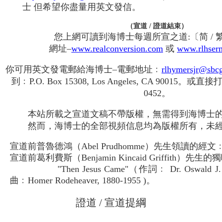
士 但希望你盡量用英文發信。
（宣道 / 證道結束）
您上網可讀到海博士每週所宣之道:〔简 / 
網址–
www.realconversion.com
或
www.rlhser
你可用英文發電郵給海博士–電郵地址﹕
rlhymersjr@sbcg
到﹕P.O. Box 15308, Los Angeles, CA 90015。或
0452。
本站所載之宣道文稿不帶版權，無需得到海博士
然而，海博士的全部視頻信息均為版權所有，未
宣道前普魯德鴻（Abel Prudhomme）先生領讀的經文﹕馬
宣道前葛利費斯（Benjamin Kincaid Griffith）先生的
"Then Jesus Came"（作詞﹕ Dr. Oswald J. 
曲﹕Homer Rodeheaver, 1880-1955 )。
證道 / 宣道提綱