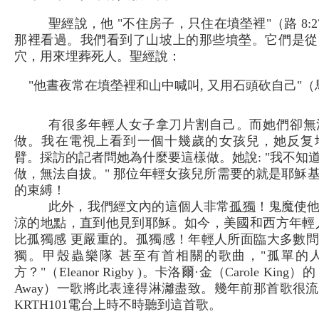
聖經說，他 "不住房子，只住在墳塋裡"（路 8:2
那裡看過。我們看到了山坡上的那些墳塋。它們是從
穴，用來埋葬死人。聖經說：
"他晝夜常在墳塋裡和山中喊叫, 又用石頭砍自己"（馬可
有很多年輕人女子拿刀片割自己。而她們卻無
做。我在電視上看到一個十幾歲的女孩兒，她反复
臂。採訪的記者問她為什麼要這樣做。她說: "我不知
做，無法自拔。" 那位年輕女孩兒所需要的就是耶穌
的束縛！
此外，我們經文內的這個人非常
孤獨
！鬼魔使
涼的地點，直到他見到耶穌。如今，美國和西方年輕
比孤獨感 更嚴重的。孤獨感！年輕人所面臨大多數
獨。甲殼蟲樂隊 甚至有首相關的歌曲，"孤單的
方？"（Eleanor Rigby )。卡洛爾·金（Carole King）
Away）一歌將此表達得淋灕盡致。幾年前那首歌很
KRTH101電台上時不時聽到這首歌。