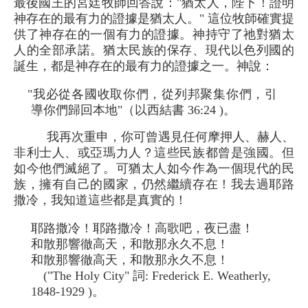
最後國王的宮廷牧師回答說："猶太人，陛下！證明
神存在的最有力的證據是猶太人。" 這位牧師確實提
供了神存在的一個有力的證據。神持守了祂對猶太
人的全部承諾。猶太民族的保存、現代以色列國的
誕生，都是神存在的最有力的證據之一。神說：
"我必從各國收取你們，從列邦聚集你們，引
導你們歸回本地"（以西結書 36:24 )。
我再次重申，你可曾遇見任何摩押人、赫人、
非利士人、或亞瑪力人？這些民族都曾是強國。但
如今他們滅絕了。可猶太人如今作為一個現代的民
族，擁有自己的國家，仍然繼續存在！我去過耶路
撒冷，我知道這些都是真實的！
耶路撒冷！耶路撒冷！高歌吧，夜已盡！
和散那響徹高天，和散那永久不息！
和散那響徹高天，和散那永久不息！
("The Holy City" 詞: Frederick E. Weatherly,
1848-1929 )。