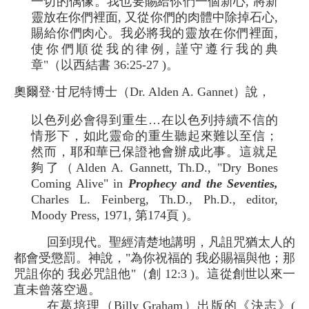
一切的偶像。我也要賜給你們一個新心, 將新
靈放在你們裡面, 又從你們的肉體中除掉石心,
賜給你們肉心。我必將我的靈放在你們裡面,
使你們順從我的律例, 謹守遵行我的典
章"（以西結書 36:25-27 )。
奧爾登·甘尼特博士（Dr. Alden A. Gannet）說，
以色列必會得到重生…在以色列持續不信的
情形下，如此靈命的重生聽起來難以至信；
然而，耶和華已保證祂會辦成此事。這就足
夠了（Alden A. Gannett, Th.D., "Dry Bones
Coming Alive" in
Prophecy and the Seventies,
Charles L. Feinberg, Th.D., Ph.D., editor,
Moody Press, 1971, 第174頁 )。
回到現代。聖經清楚地講明，凡詛咒猶太人的
都會受懲罰。神說，"為你祝福的 我必賜福與他；那
咒詛你的 我必咒詛他"（創 12:3 )。這從創世以來一
直未曾落空過。
在葛培理（Billy Graham）出版的《決志》(