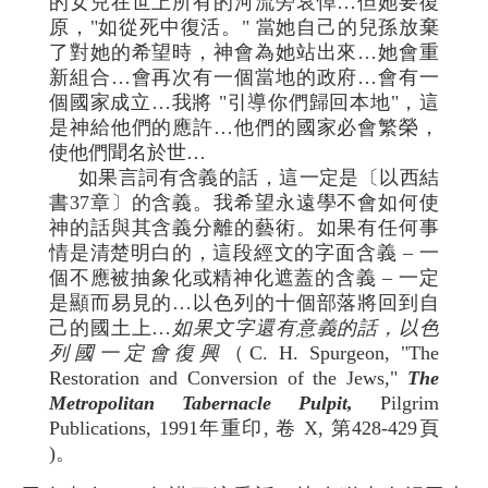
的女兒在世上所有的河流旁哀悼…但她要復
原，"如從死中復活。" 當她自己的兒孫放棄
了對她的希望時，神會為她站出來…她會重
新組合…會再次有一個當地的政府…會有一
個國家成立…我將 "引導你們歸回本地"，這
是神給他們的應許…他們的國家必會繁榮，
使他們聞名於世…
如果言詞有含義的話，這一定是〔以西結
書37章〕的含義。我希望永遠學不會如何使
神的話與其含義分離的藝術。如果有任何事
情是清楚明白的，這段經文的字面含義 – 一
個不應被抽象化或精神化遮蓋的含義 – 一定
是顯而易見的…以色列的十個部落將回到自
己的國土上…
如果文字還有意義的話，以色
列國一定會復興
（C. H. Spurgeon, "The
Restoration and Conversion of the Jews,"
The
Metropolitan Tabernacle Pulpit,
Pilgrim
Publications, 1991年重印, 卷 X, 第428-429頁
)。