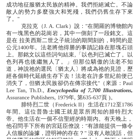
成功地征服猶太民族的精神。我們拒絕滅亡。不論
敵人的勢力多麼強大和兇殘，我們仍舊生存下來
了。"
克拉克（J. A. Clark）說："在開羅的博物館內
有一塊黑色的花崗岩，其中一側刻了一段銘文。這
是在 拉美西斯二世之子統治的期間刻的，時間約是
公元1400年。法老將他得勝的事蹟記錄在那塊石頭
上。那銘文以這些詞句結束,「以色列已滅亡了。以
色列再也後繼無人了。」但那位驕傲的法老不知
道，神說祂的選民〔猶太人〕將成為祂的見證，歷
經各個時代延續生存下去！法老在許多世紀前便已
消失了，但猶太民族卻仍在傳宗接代"（來源：Paul
Lee Tan, Th.D.,
Encyclopedia of 7,700 Illustrations,
Assurance Publishers, 1979年, 第635-637頁 )。
腓特烈二世（Frederick II）生活在1712至1786
年間。這位普魯士國王就是眾所周知的腓特烈大
帝。他生活在一個不信聖經的時期內。有天晚上，
他召問手下所有的宮廷臣僚說："有誰能提供一條令
人信服的論據，證明神的存在？" 沒有人敢說話，但