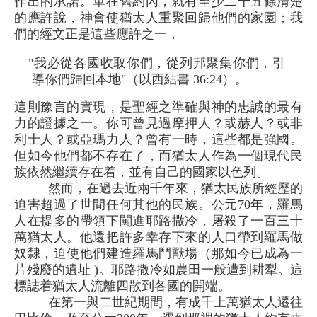
作出的承諾。單在舊約內，就有至少二十五條清楚
的應許說，神會使猶太人重聚回歸他們的家園；我
們的經文正是這些應許之一，
"我必從各國收取你們，從列邦聚集你們，引
導你們歸回本地"（以西結書 36:24）。
這則豫言的實現，是聖經之準確與神的忠誠的最有
力的證據之一。你可曾見過摩押人？或赫人？或非
利士人？或亞瑪力人？曾有一時，這些都是強國。
但如今他們都不存在了，而猶太人作為一個現代民
族依然繼續存在着，並有自己的國家以色列。
然而，在過去近兩千年來，猶太民族所經歷的
迫害超過了世間任何其他的民族。公元70年，羅馬
人在提多的帶領下闖進耶路撒冷，屠殺了一百三十
萬猶太人。他還把許多幸存下來的人口帶到羅馬做
奴隸，迫使他們建造羅馬鬥獸場（那如今已成為一
片殘廢的遺址 )。耶路撒冷如農田一般遭到耕犁。這
標誌着猶太人流離四散到各國的開端。
在第一與二世紀期間，有成千上萬猶太人遷往