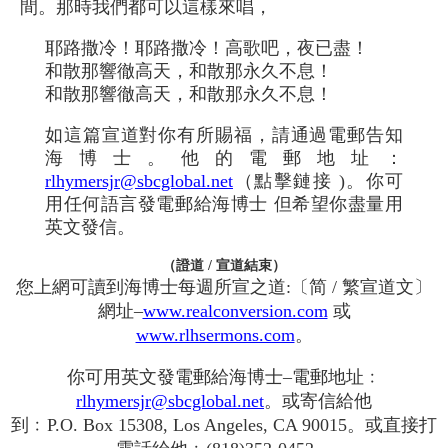
間。那時我們都可以這樣來唱，
耶路撒冷！耶路撒冷！高歌吧，夜已盡！
和散那響徹高天，和散那永久不息！
和散那響徹高天，和散那永久不息！
如這篇宣道對你有所賜福，請通過電郵告知
海博士。他的電郵地址：
rlhymersjr@sbcglobal.net
（點擊鏈接 )。你可
用任何語言發電郵給海博士 但希望你盡量用
英文發信。
（證道 / 宣道結束）
您上網可讀到海博士每週所宣之道:〔简 / 繁宣道文〕
網址–
www.realconversion.com
或
www.rlhsermons.com
。
你可用英文發電郵給海博士–電郵地址﹕
rlhymersjr@sbcglobal.net
。或寄信給他
到﹕P.O. Box 15308, Los Angeles, CA 90015。或直接打