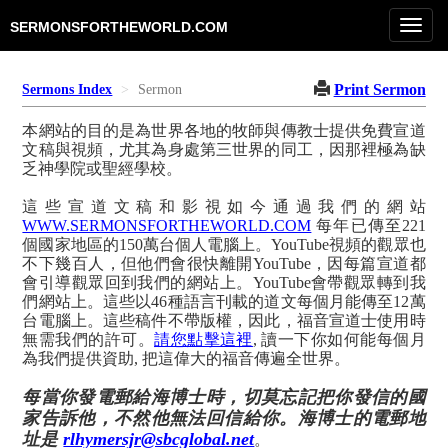
Toggl
SERMONSFORTHEWORLD.COM
navig
Print Sermon
Sermons Index
Sermon
本網站的目的是為世界各地的牧師與傳教士提供免費宣道
文稿與視頻，尤其為身處第三世界的同工，因那裡極為缺
乏神學院或聖經學校。
這些宣道文稿和影視如今通過我們的網站
WWW.SERMONSFORTHEWORLD.COM
每年已傳至221
個國家地區的150萬台個人電腦上。YouTube視頻的觀眾也
不下幾百人，但他們會很快離開YouTube，因每篇宣道都
會引導觀眾回到我們的網站上。YouTube會帶觀眾轉到我
們網站上。這些以46種語言刊載的道文每個月能傳至12萬
台電腦上。這些稿件不帶版權，因此，福音宣道士使用時
無需我們的許可。
請您點擊這裡
, 讀一下你如何能每個月
為我們提供資助, 把這偉大的福音傳遍全世界。
每當你發電郵給海博士時，切莫忘記把你發信的國
家告訴他，不然他無法回信給你。海博士的電郵地
址是
rlhymersjr@sbcglobal.net
。