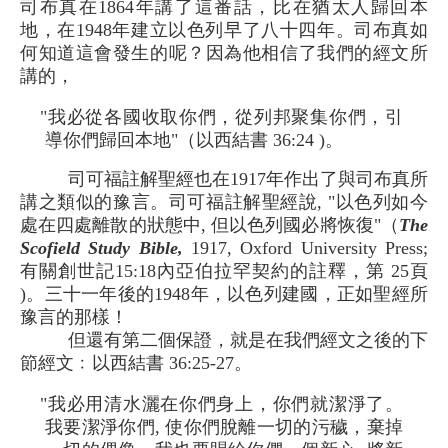
司布真在1864年講了這番話，比在猶太人歸回本
地，在1948年建立以色列早了八十四年。司布真如
何知道這會發生的呢？因為他相信了我們的經文所
講的，
"我必從各國收取你們，從列邦聚集你們，引
導你們歸回本地"（以西結書 36:24 )。
司可福註解聖經也在1917年作出了與司布真所
講之類似的豫言。司可福註解聖經說, "以色列如今
處在四處離散的狀態中, 但以色列國必將恢復"（
The
Scofield Study Bible,
1917, Oxford University Press;
有關創世記15:18內亞伯拉罕契約的註釋，第 25頁
)。三十一年後的1948年，以色列建國，正如聖經所
豫言的那樣！
但還有第二個保證，就是在我們經文之後的下
節經文﹕以西結書 36:25-27。
"我必用清水灑在你們身上，你們就潔淨了。
我要潔淨你們, 使你們脫離一切的污穢，棄掉