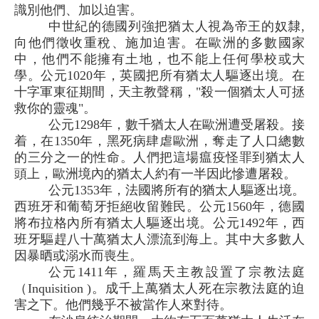
識別他們、加以迫害。
中世紀的德國列強把猶太人視為帝王的奴隸,
向他們徵收重稅、施加迫害。在歐洲的多數國家
中，他們不能擁有土地，也不能上任何學校或大
學。公元1020年，英國把所有猶太人驅逐出境。在
十字軍東征期間，天主教聲稱，"殺一個猶太人可拯
救你的靈魂"。
公元1298年，數千猶太人在歐洲遭受屠殺。接
着，在1350年，黑死病肆虐歐洲，奪走了人口總數
的三分之一的性命。人們把這場瘟疫怪罪到猶太人
頭上，歐洲境內的猶太人約有一半因此慘遭屠殺。
公元1353年，法國將所有的猶太人驅逐出境。
西班牙和葡萄牙拒絕收留難民。公元1560年，德國
將布拉格內所有猶太人驅逐出境。公元1492年，西
班牙驅趕八十萬猶太人漂流到海上。其中大多數人
因暴晒或溺水而喪生。
公元1411年，羅馬天主教設置了宗教法庭
（Inquisition )。成千上萬猶太人死在宗教法庭的迫
害之下。他們幾乎不被當作人來對待。