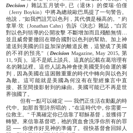
Decision
）
雜誌五月號中, 已（退休）的傑瑞·伯僅
（Jerry Boykin）中將為總統歐巴馬提了一句警告。
他說，"如我們詛咒以色列，其代價是極高的。" 約
拿單·坎（Jonathan Cahn）告訴《決志》雜誌，"白宮
對以色列領導的公開攻擊 不斷增加而且殘酷無情…
並且威脅要撤回在聯合國對以色列的幫助。加上神
遣送到美國的日益加深的離道反教，這變成了美國
的不祥的預兆"（
Decision
Magazine, May 2015, 第
11, 9頁 )。這不是紙上談兵。這真的記載在葛培理有
名的雜誌裡。這些人認為神會使美國受到命運的審
判，因為美國在這困難重重的時代中轉向與以色列
為敵。這可能就是美國為何沒有在聖經豫言中直
接、甚至間接影射到的緣由。美國可能已不再是世
界強國了。
但有一點可以確定 ── 我們正生活在動亂的時
代中。如那首聖詩所唱的，"在這時代中, 你需要一
位救主。" 千萬確定你已信靠了耶穌基督，並獲得了
轉變。來信靠基督吧，祂的寶血會洗淨你所有的罪
惡 ── 你便作好見神的準備了。很快基督會回歸人