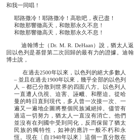
和我一同唱！
耶路撒冷！耶路撒冷！高歌吧，夜已盡！
和散那響徹高天，和散那永久不息！
和散那響徹高天，和散那永久不息！
迪翰博士（Dr. M. R. DeHaan）說，猶太人返
回以色列是基督第二次回歸的最有力的證據。迪翰
博士說，
在過去2500年以來，以色列的絕大多數人
– 並且在過去1900年以來，幾乎全部的以色列
人 – 都已分散到世界的四面八方。以色列人
一直遭人仇視、迫害、誣衊、和壓迫。從哈
曼的時日直到現代，多人曾一次接一次、一
遍又一遍地企圖將整個民族滅絕掉。儘管有
過這一切努力，猶太人一直沒有消亡。他們
並沒有在列國中受到同化，反而保留了猶太
民族的獨特性，如神的應許一般不朽和永
恆。現在〔自1948年以來〕這個一直分散在