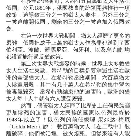
在沙皇統治期間，大約有五百萬猶太人生活在
俄國。公元1881年，俄國教會的統領開始推行一項
政策，這導致三分之一的猶太人喪生，另外三分之
一被迫離開俄國，剩余的三分之一被迫加入俄國教
會。
在第一次世界大戰期間，猶太人經歷了更多的
磨難。俄國把成千上萬的猶太人作為罪犯送到了西
伯利亞。波蘭、羅馬尼亞、匈牙利、以及烏克蘭 均
都設置施行過反猶政策。
第二次世界大戰爆發的時候，世界上大多數猶
太人生活在東歐。希特勒的目標是要消滅生活在歐
洲的全部猶太人。在希特勒當政期間，六百萬猶太
人慘遭屠殺，其中有几十萬人在希特勒的集中營內
被毒氣殺死。當希特勒結束他的迫害時，歐洲的猶
太人每十人中就有六人遭受屠殺。
然而，儘管猶太人經歷了比歷史上任何民族都
更加慘烈的迫害，猶太民族的國家以色列最終於
1948年成立了！以色列的前任總理 果尔达·梅厄
（Golda Meir）說："數百萬猶太人〔在二戰中〕肢
離破碎；他們被活埋、被火燒死。但從來沒有人能