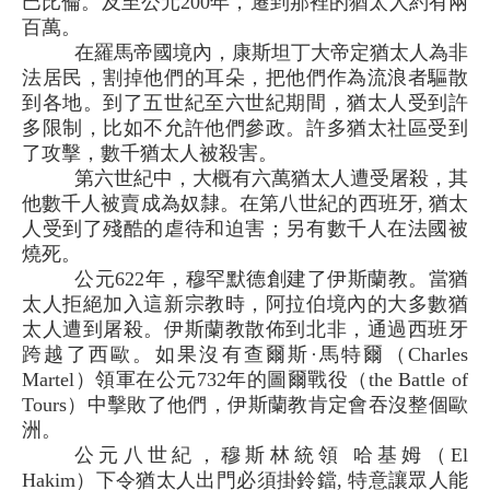
巴比倫。及至公元200年，遷到那裡的猶太人約有兩
百萬。
在羅馬帝國境內，康斯坦丁大帝定猶太人為非
法居民，割掉他們的耳朵，把他們作為流浪者驅散
到各地。到了五世紀至六世紀期間，猶太人受到許
多限制，比如不允許他們參政。許多猶太社區受到
了攻擊，數千猶太人被殺害。
第六世紀中，大概有六萬猶太人遭受屠殺，其
他數千人被賣成為奴隸。在第八世紀的西班牙, 猶太
人受到了殘酷的虐待和迫害；另有數千人在法國被
燒死。
公元622年，穆罕默德創建了伊斯蘭教。當猶
太人拒絕加入這新宗教時，阿拉伯境內的大多數猶
太人遭到屠殺。伊斯蘭教散佈到北非，通過西班牙
跨越了西歐。如果沒有查爾斯·馬特爾（Charles
Martel）領軍在公元732年的圖爾戰役（the Battle of
Tours）中擊敗了他們，伊斯蘭教肯定會吞沒整個歐
洲。
公元八世紀，穆斯林統領 哈基姆（El
Hakim）下令猶太人出門必須掛鈴鐺, 特意讓眾人能