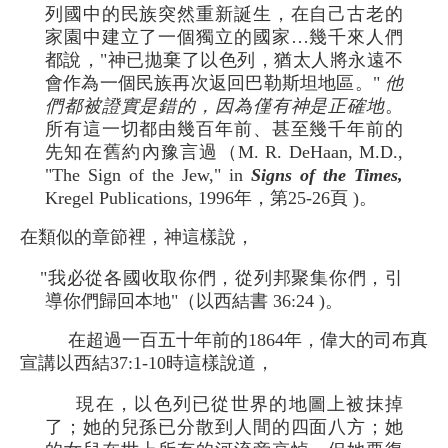
列國中的民族突然重新誕生，在自己古老的
家園中建立了一個獨立的國家…幾千來人們
都說，"神已拋棄了以色列，猶太人將永遠不
會作為一個民族再次返回巴勒斯坦地區。"
他
們都被證實是錯的，因為僅有神是正確地
。
所有這一切都由幾百年前、甚至幾千年前的
先知在舊約內豫言過（M. R. DeHaan, M.D.,
"The Sign of the Jew," in
Signs of the Times,
Kregel Publications, 1996年，第25-26頁 )。
在類似的章節裡，神這樣說，
"我必從各國收取你們，從列邦聚集你們，引
導你們歸回本地"（以西結書 36:24 )。
在超過一百五十年前的1864年，偉大的司布真
宣講以西結37:1-10時這樣說道，
現在，以色列已從世界的地圖上被抹掉
了；她的兒孫已分散到人間的四面八方；她