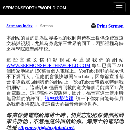
Toggl
SERMONSFORTHEWORLD.COM
navig
Print Sermon
Sermons Index
Sermon
本網站的目的是為世界各地的牧師與傳教士提供免費宣道
文稿與視頻，尤其為身處第三世界的同工，因那裡極為缺
乏神學院或聖經學校。
這些宣道文稿和影視如今通過我們的網站
WWW.SERMONSFORTHEWORLD.COM
每年已傳至221
個國家地區的150萬台個人電腦上。YouTube視頻的觀眾也
不下幾百人，但他們會很快離開YouTube，因每篇宣道都
會引導觀眾回到我們的網站上。YouTube會帶觀眾轉到我
們網站上。這些以46種語言刊載的道文每個月能傳至12萬
台電腦上。這些稿件不帶版權，因此，福音宣道士使用時
無需我們的許可。
請您點擊這裡
, 讀一下你如何能每個月
為我們提供資助, 把這偉大的福音傳遍全世界。
每當你發電郵給海博士時，切莫忘記把你發信的國
家告訴他，不然他無法回信給你。海博士的電郵地
址是
rlhymersjr@sbcglobal.net
。