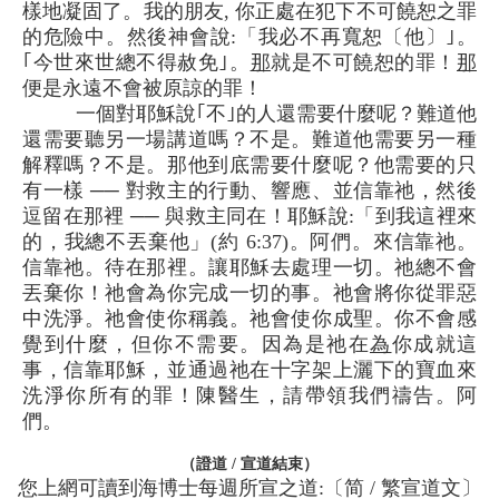
樣地凝固了。我的朋友, 你正處在犯下不可饒恕之罪
的危險中。然後神會說:「我必不再寬恕〔他〕｣。
｢今世來世總不得赦免｣。
那
就是不可饒恕的罪！
那
便是永遠不會被原諒的罪！
一個對耶穌說｢不｣的人還需要什麼呢？難道他
還需要聽另一場講道嗎？不是。難道他需要另一種
解釋嗎？不是。那他到底需要什麼呢？他需要的只
有一樣 ── 對救主的行動、響應、並信靠祂，然後
逗留在那裡 ── 與救主同在！耶穌說:「到我這裡來
的，我總不丟棄他」(約 6:37)。阿們。來信靠祂。
信靠祂。待在那裡。讓耶穌去處理一切。祂總不會
丟棄你！祂會為你完成一切的事。祂會將你從罪惡
中洗淨。祂會使你稱義。祂會使你成聖。你不會感
覺到什麼，但你不需要。因為是祂在
為
你成就這
事，信靠耶穌，並通過祂在十字架上灑下的寶血來
洗淨你所有的罪！陳醫生，請帶領我們禱告。阿
們。
（證道 / 宣道結束）
您上網可讀到海博士每週所宣之道:〔简 / 繁宣道文〕