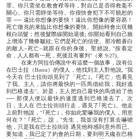
罪。你只需坐在教會裡等待，對自己是否得救毫不
關心。你只需靜坐等待。你很快會犯下不可饒恕的
罪 ── 遠比你想像的要快！遠比你想像的要容易！
死亡徵兆的來臨比你想像的要快。開始時會出現幾
根白頭髮；然後髮際線開始退後; 你開始看到自己臉
上增添了幾條皺紋; 它們是死亡的信使。那冷酷蒼白
的敵人–死亡–就跟在你的身後。聖經說, "按着定
命，人人都有一死，死後且有審判"（來 9:27)。
在東方阿拉伯傳說中有這麼一個故事，說有位
在巴士拉（Basra）的僕人，他找到主人對他說, "我
今天在 巴士拉街頭見到了「死亡｣。｢死亡」也看見
了我。主人，請你將最快的一匹馬借給我，我好逃
到巴格達去"。於是，主人把自己最快的馬借給了他
── 那僕人便以最快的速度逃到巴格達去了。次
日，主人在 巴士拉街頭行走，遇見了｢死亡｣。他走
上前對牠說，"｢死亡｣，你如此驚嚇我的僕人，用意
何在？" ｢死亡」說，"先生，我並沒有打算去嚇唬
他，只是我在巴士拉街頭 遇見他時感到意外而已。
要知道，我已定了約會的日期，要到明天纔在巴格