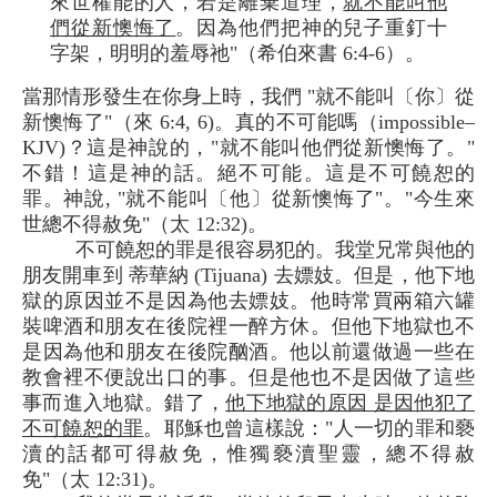
來世權能的人，若是離棄道理，
就不能叫他
們從新懊悔了
。因為他們把神的兒子重釘十
字架，明明的羞辱祂"（希伯來書 6:4-6）。
當那情形發生在你身上時，我們 "就不能叫〔你〕從
新懊悔了"（來 6:4, 6)。真的不可能嗎（impossible–
KJV)？這是神說的，"就不能叫他們從新懊悔了。"
不錯！這是神的話。絕不可能。這是不可饒恕的
罪。神說, "就不能叫〔他〕從新懊悔了"。"今生來
世總不得赦免"（太 12:32)。
不可饒恕的罪是很容易犯的。我堂兄常與他的
朋友開車到 蒂華納 (Tijuana) 去嫖妓。但是，他下地
獄的原因並不是因為他去嫖妓。他時常買兩箱六罐
裝啤酒和朋友在後院裡一醉方休。但他下地獄也不
是因為他和朋友在後院酗酒。他以前還做過一些在
教會裡不便說出口的事。但是他也不是因做了這些
事而進入地獄。錯了，
他下地獄的原因 是因他犯了
不可饒恕的罪
。耶穌也曾這樣說："人一切的罪和褻
瀆的話都可得赦免，惟獨褻瀆聖靈，總不得赦
免"（太 12:31)。