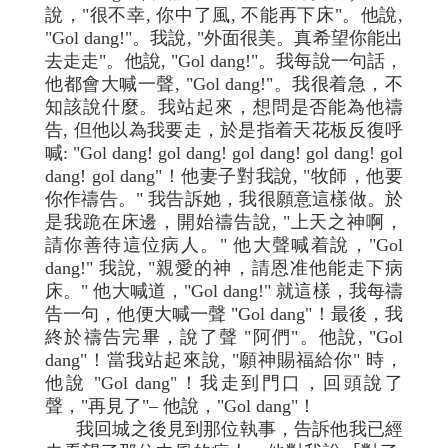
說，"很不幸, 你中了風, 不能再下床"。他說,
"Gol dang!"。我說, "外面很美。真希望你能出
去走走"。他說, "Gol dang!"。我每說一句話，
他都會大喊一聲, "Gol dang!"。我很着急，不
知該說什麼。我站起來，想問是否能為他禱
告, 但他以為我要走，於是指着天花板反復呼
喊: "Gol dang! gol dang! gol dang! gol dang! gol
dang! gol dang"！他妻子對我說, "牧師，他要
你作禱告。" 我告訴她，我很願意這樣做。於
是我跪在床邊，開始禱告說, "上天之神啊，
請你善待這位病人。" 他大聲喊着說，"Gol
dang!" 我說, "親愛的神，請恩准他能走下病
床。" 他大喊道，"Gol dang!" 就這樣，我每禱
告一句，他便大喊一聲 "Gol dang"！最後，我
終於禱告完畢，說了聲 "阿們"。他說, "Gol
dang"！當我站起來說, "願神賜福給你" 時，
他說 "Gol dang"！我走到門口，回頭說了
聲，"再見了"– 他說，"Gol dang"！
我回城之後見到那位執事，告訴他我已經