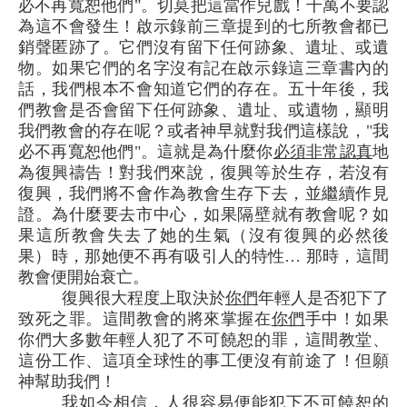
必不再寬恕他們"。切莫把這當作兒戲！千萬不要認
為這不會發生！啟示錄前三章提到的七所教會都已
銷聲匿跡了。它們沒有留下任何跡象、遺址、或遺
物。如果它們的名字沒有記在啟示錄這三章書內的
話，我們根本不會知道它們的存在。五十年後，我
們教會是否會留下任何跡象、遺址、或遺物，顯明
我們教會的存在呢？或者神早就對我們這樣說，"我
必不再寬恕他們"。這就是為什麼你
必須非常認真
地
為復興禱告！對我們來說，復興等於生存，若沒有
復興，我們將不會作為教會生存下去，並繼續作見
證。為什麼要去市中心，如果隔壁就有教會呢？如
果這所教會失去了她的生氣（沒有復興的必然後
果）時，那她便不再有吸引人的特性… 那時，這間
教會便開始衰亡。
復興很大程度上取決於
你們
年輕人是否犯下了
致死之罪。這間教會的將來掌握在
你們
手中！如果
你們大多數年輕人犯了不可饒恕的罪，這間教堂、
這份工作、這項全球性的事工便沒有前途了！但願
神幫助我們！
我如今相信，人很容易便能犯下不可饒恕的