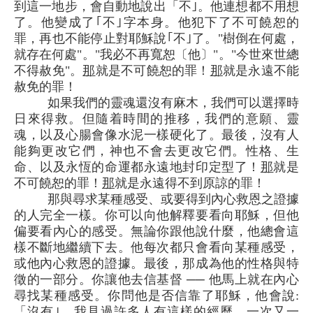
到這一地步，會自動地說出「不｣。他連想都不用想
了。他變成了｢不｣字本身。他犯下了不可饒恕的
罪，再也不能停止對耶穌說｢不｣了。"樹倒在何處，
就存在何處"。"我必不再寬恕〔他〕"。"今世來世總
不得赦免"。
那
就是不可饒恕的罪！
那
就是永遠不能
赦免的罪！
如果我們的靈魂還沒有麻木，我們可以選擇時
日來得救。但隨着時間的推移，我們的意願、靈
魂，以及心腸會像水泥一樣硬化了。最後，沒有人
能夠更改它們，神也不會去更改它們。性格、生
命、以及永恆的命運都永遠地封印定型了！
那
就是
不可饒恕的罪！
那
就是永遠得不到原諒的罪！
那與尋求某種感受、或要得到內心救恩之證據
的人完全一樣。你可以向他解釋要看向耶穌，但他
偏要看內心的感受。無論你跟他說什麼，他總會這
樣不斷地繼續下去。他每次都只會看向某種感受，
或他內心救恩的證據。最後，那成為他的性格與特
徵的一部分。你讓他去信基督 ── 他馬上就在內心
尋找某種感受。你問他是否信靠了耶穌，他會說:
「沒有｣。我見過許多人有這樣的經歷，一次又一