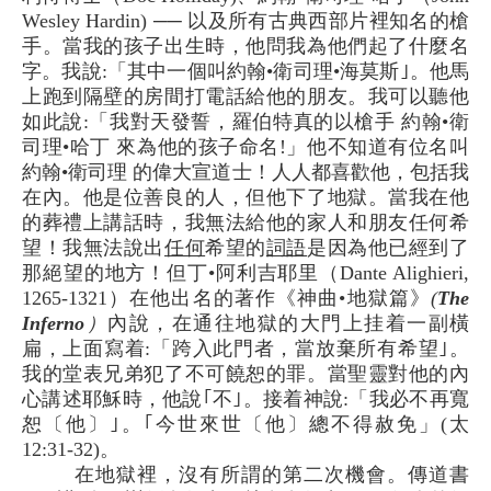
Wesley Hardin) ── 以及所有古典西部片裡知名的槍
手。當我的孩子出生時，他問我為他們起了什麼名
字。我說:「其中一個叫約翰•衛司理•海莫斯｣。他馬
上跑到隔壁的房間打電話給他的朋友。我可以聽他
如此說:「我對天發誓，羅伯特真的以槍手 約翰•衛
司理•哈丁 來為他的孩子命名!」他不知道有位名叫
約翰•衛司理 的偉大宣道士！人人都喜歡他，包括我
在內。他是位善良的人，但他下了地獄。當我在他
的葬禮上講話時，我無法給他的家人和朋友任何希
望！我無法說出
任何
希望的
詞語
是因為他已經到了
那絕望的地方！但丁•阿利吉耶里（Dante Alighieri,
1265-1321）在他出名的著作《神曲•地獄篇》
(
The
Inferno
）
內說，在通往地獄的大門上挂着一副橫
扁，上面寫着:「跨入此門者，當放棄所有希望｣。
我的堂表兄弟犯了不可饒恕的罪。當聖靈對他的內
心講述耶穌時，他說｢不｣。接着神說:「我必不再寬
恕〔他〕｣。｢今世來世〔他〕總不得赦免」(太
12:31-32)。
在地獄裡，沒有所謂的第二次機會。傳道書