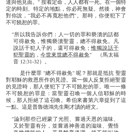
達與他見面。" 按着定命，人人都有一死。在一個特
定的時刻、特定的地點，你必死無疑。然後，神會
對你說，"我必不再寬恕他們"。那時，你便犯下了
不可饒恕的罪。
"所以我告訴你們：人一切的罪和褻瀆的話都
可得赦免，惟獨褻瀆聖靈，總不得赦免。凡
說話干犯人子的，還可得赦免；
惟獨說話干
犯聖靈的
，
今世來世總不得赦免
" （馬太福
音 12:31-32）。
是什麼罪 "總不得赦免" 呢？那就是抵抗 聖靈
對耶穌的救恩所作的見證。當一個人反复拒絕聖靈
的見證時，那人便犯下了不可饒恕的罪。唯一一條
不可饒恕的罪是：當聖靈召喚一個人信耶穌的時
候，那人拒絕了這召喚。希伯來書第六章提到了這
一點。這是普魯德鴻先生剛才讀的經文。
"論到那些已經蒙了光照、嘗過天恩的滋味、
又於聖靈有分，並嘗過神善道的滋味、覺悟