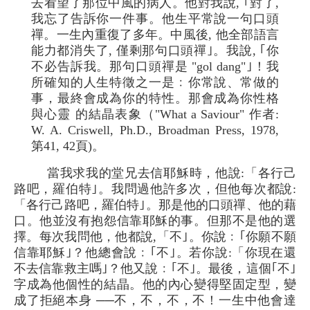
去看望了那位中風的病人。他對我說, ｢對了,
我忘了告訴你一件事。他生平常說一句口頭
禪。一生內重復了多年。中風後, 他全部語言
能力都消失了, 僅剩那句口頭禪｣。我說, ｢你
不必告訴我。那句口頭禪是 "gol dang"｣！我
所確知的人生特徵之一是﹕你常說、常做的
事，最終會成為你的特性。那會成為你性格
與心靈 的結晶表象（"What a Saviour" 作者:
W. A. Criswell, Ph.D., Broadman Press, 1978,
第41, 42頁)。
當我求我的堂兄去信耶穌時，他說:「各行己
路吧，羅伯特｣。我問過他許多次，但他每次都說:
「各行己路吧，羅伯特｣。那是他的口頭禪、他的藉
口。他並沒有抱怨信靠耶穌的事。但那不是他的選
擇。每次我問他，他都說,「不｣。你說﹕｢你願不願
信靠耶穌｣？他總會說﹕｢不｣。若你說:「你現在還
不去信靠救主嗎｣？他又說﹕｢不｣。最後，這個｢不｣
字成為他個性的結晶。他的內心變得堅固定型，變
成了拒絕本身 ──不，不，不，不！一生中他會達