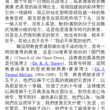
過，幾十年如一日地站在講壇上，或者通過收音機
廣播 把基督的福音傳出去。當搗毀建築的鉛球擊打
它的一堵牆時，我正好站在那間曾經昌盛一時的教
會會堂裡，眼見那會堂在我四周坍塌了下去。沒有
一個人在乎。沒有人落淚。鮑勃•書勒的兒子住在離
此地幾分鐘的地方。這是他度過童年時代的教會。
但是在人們推到教堂的那天，他沒有到場，根本不
在乎。其他人也不在乎！"我必不再寬恕他們。"
離這間教會旁邊那條街道不遠的地方，曾有一
間很優秀的教會。這是550號希望南街的 ｢開門教
會｣（Church of the Open Door)。該教會的奠基牧師
是托瑞博士（
Dr. R. A. Torrey
)。我青年時期，這間
教會由著名的聖經教師弗農•麥基博士（
Dr. J.
Vernon McGee
, 1904-1988）引導。教會裡能坐得下
五千人。他們以兩千七百萬的價錢把它賣掉了，以
為那是很大一筆錢。但過了大約十年後，這棟樓房
以兩億兩千七百萬美金再次賣出去。那些長老心地
狹窄，雙手顫抖，臉色蒼白驚恐。他們以為，"如果
我們在這裡等下去，我們便會丟失什麼"！於是，出
於驚恐，對神缺乏信心，他們失去了兩億美金！另