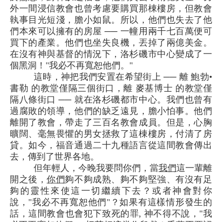
外一間浸信教會也曾考慮要購買那棟樓房，但教會
執事目光短淺，膽小如鼠。所以，他們也失去了他
們本來可以擁有的房屋 ── 一幢用兩千七百萬便可
買下的產業。他們也坐失良機，丟掉了兩億美金。
在沒有神與基督的情況下，洛杉磯市中心變成了一
個黑洞！"我必不再寬恕他們。"
這時，神把我們安置在希望街上 ── 離 鮑勃•
書勒 的教堂僅隔三個街口，離 麥基博士 的教堂僅
隔八條街口 ── 就在洛杉磯都市中心。我們也曾有
過腐敗的領導，他們的缺乏遠見，膽小怕事。他們
離開了教會，帶走了三百名教會成員。但是，心胸
曠闊、毫無畏懼的男女拯救了這棟樓房，付清了房
貸。如今，福音通過二十九種語言從這間教會傳出
去，傳到了世界各地。
但年輕人，今晚我要問你們，當
我們
這一輩離
開之後，
你們
夠不夠成熟、夠不夠堅強、有沒有足
夠的靈性來使這一切繼續下去？或者神會對你
說，"我必不再寬恕他們"？如果有這樣情形發生的
話，這間教會也會犯下致死的罪, 神不得不說，"我