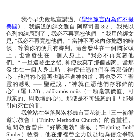
我今早尖銳地宣講過,《
聖經豫言內為何不提
美國
》。我講道的經文選自 阿摩司書 8:2，"我民以
色列的結局到了，我必不再寬恕他們。" 我用的經文
是, "我必不再寬恕他們。" 當神不再來向你施恩的時
候，等着你的便只有審判。這會發生在一個國家頭
上，也會發生在一個人身上。"我必不再寬恕他
們。" 一旦這發生之後, 神便放棄了那個國家。當那
發生在一個人身上時，神便任憑他們存着邪僻的
心，他們的心靈再也聽不進神的道，再也受不了聖
靈的感動 ── 聖經說，"神就任憑他們存邪僻的
心"（羅 1:28)，adŏkīmŏs noǔs（一顆毫無價值、可
厭棄的、與敗壞的心!)。
那
便是不可饒恕的罪！
那
是
引向死亡的罪。
我曾站在坐落與洛杉磯市百花街上 ｢三一衛循
道宗教會｣（Trinity Methodist Church）的會堂裡。
這間教會曾由 "好戰鮑勃" 書勒（"Fighting Bob"
Shuler）牧養，他在那裡曾全力以赴地為信念爭戰