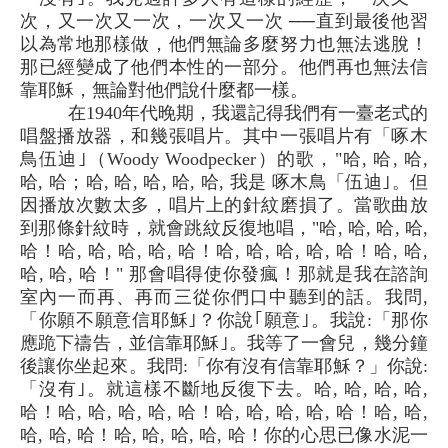
次，又一次又一次，一次又一次 ──直到最後他習
以為常地那樣做，他們無論多麼努力也無法逃脫！
那已經變成了他們本性的一部分。他們再也無法信
靠耶穌，無論對他們說什麼都一樣。
在1940年代晚期，我還記得我們有一臺老式的
唱盤播放器，和幾張唱片。其中一張唱片有「啄木
鳥伍迪｣（Woody Woodpecker）的歌，"哈, 哈, 哈,
哈, 哈；哈, 哈, 哈, 哈, 哈, 我是 啄木鳥「伍迪｣。但
因播放次數太多，唱片上的針紋磨損了。當歌曲放
到那條針紋時，就會跳紋反復地唱，"哈, 哈, 哈, 哈,
哈！哈, 哈, 哈, 哈, 哈！哈, 哈, 哈, 哈, 哈！哈, 哈,
哈, 哈, 哈！" 那會唱得使你發瘋！那就是我在諮詢
室內一而再、再而三從你們口中聽到的話。我問,
「你願不願意信耶穌｣？你說｢願意｣。我說:「那你
應跪下禱告，並信靠耶穌｣。我等了一會兒，幾分鐘
後讓你坐起來。我問:「你有沒有信靠耶穌？」你說:
「沒有｣。就這樣不斷地反復下去。哈, 哈, 哈, 哈,
哈！哈, 哈, 哈, 哈, 哈！哈, 哈, 哈, 哈, 哈！哈, 哈,
哈, 哈, 哈！哈, 哈, 哈, 哈, 哈！你的心思已像水泥一