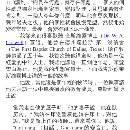
11:3講到，"樹倒在何處，就存在何處"。一個人的個
性總是穩定地漸漸定型、變得堅硬，且思維習慣也
會定型。一個人今年像什麼，明年他會更像那樣。
幾年過去之後，他的個性就會慢慢定型。然後開始
變得堅硬。最後，會變得跟水泥一樣硬。
我從來都很喜歡聽 奎斯維爾博士（
Dr. W. A.
Criswell
）宣道。他曾在德州達拉斯 第一浸信會
（The First Baptist Church of Dallas, Texas）擔任牧
師超過了五十年。我首次聽他講道時，他仍是一位
紅髮的中年人士。我聽他講道一直到他年老、頭髮
雪白為止。他是我的理想宣道士。下面我告訴你奎
斯維爾博士講的一個的故事。
他說，當他還是個年輕的牧師時，一位執事請
他去拜訪一位中風後癱瘓的教會成員。奎斯維爾博
士說，
當我走進他的屋子時，他的妻子說, "他在臥
房內。" 我站在床邊望着他躺在床上，對他
說, "我是新上任的牧師…過來看你"。他說,
"Gol dang!（粗話，God damn的變音)"。我