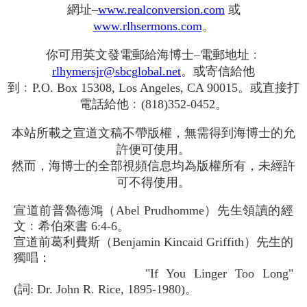
網址–
www.realconversion.com
或
www.rlhsermons.com
。
你可用英文發電郵給海博士–電郵地址﹕
rlhymersjr@sbcglobal.net
。或寄信給他
到﹕P.O. Box 15308, Los Angeles, CA 90015。或直接打
電話給他﹕(818)352-0452。
本站所載之宣道文稿不帶版權，無需得到海博士的允
許便可使用。
然而，海博士的全部視頻信息均為版權所有，未經許
可不得使用。
宣道前普魯德鴻（Abel Prudhomme）先生領讀的經
文﹕希伯來書 6:4-6。
宣道前葛利費斯（Benjamin Kincaid Griffith）先生的
獨唱：
"If You Linger Too Long"
(詞: Dr. John R. Rice, 1895-1980)。