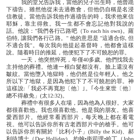
我的堂兄告訴我，當他的兒子出生時，他曾跪
下禱告。雖然他從未去過教會，但他仍自稱是名浸
信教徒。當他告訴我他作過禱告的時，我求他來信
耶穌，靠主得救。我一生都不會忘記他對我說的
話。他說："我們各行己路吧（To each his own)。羅
伯特, 讓我們各行己路。" 他的意思是 "這適合你, 但
不適合我"。每次我向他提起基督時，他都會這樣
說。隨着時日的推延，他便犯下了不可饒恕的罪。
一天，他突然悴死，年僅40多歲。他們找我去
主持他的葬禮。他連一根白髮都沒有。臉上還沒有
皺紋。當他墮入地獄時，他仍然是位年輕人。他之
所以下了地獄，是因為他犯下了不可饒恕的罪。神
這樣說:「我必不再寬恕〔他〕｣。｢今生來世〔他〕
總不得赦免」(太12:32)。
葬禮中有很多人在場，因為他為人很好。大家
都很喜歡他。我也很喜歡他。他是我的朋友。他喜
愛西部片。他經常看西部片，每天晚上都在看電
視。他可以告訴你所有古老西部片中的槍手。他可
以告訴你所有關於「比利小子」(Billy the Kid)、郝
利待博士（Doc Holliday)、約翰•衛司理•哈丁（John