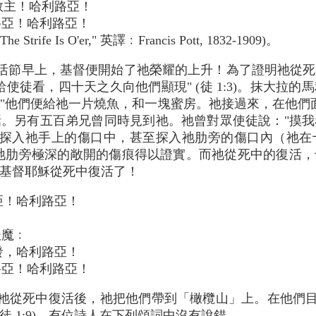
救主！哈利路亞！
亞！哈利路亞！
rife Is O'er," 英譯﹕Francis Pott, 1832-1909)。
活節早上，基督便開始了祂榮耀的上升！為了證明祂從死
使徒看，四十天之久向他們顯現" (徒 1:3)。抹大拉
們便給祂一片燒魚，和一塊蜜房。祂接過來，在他們面前吃了" 
。另有五百弟兄曾同時見到祂。祂曾對眾使徒說："摸
馬把手指探入祂手上的傷口中，甚至探入祂肋旁的傷口內（
祂肋旁極深的敞開的傷痕得以證實。而祂從死中的復活
基督耶穌從死中復活了！
亞！哈利路亞！
，
魔﹕
發，哈利路亞！
亞！哈利路亞！
祂從死中復活後，祂把他們帶到「橄欖山」上。在他們目
徒 1:9)。有位詩人在下列頌詞中沒有說錯，