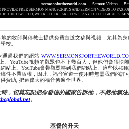
sermonsfortheworld.com
Sermon Videos
Em
 TO PROVIDE FREE SERMON MANUSCRIPTS AND SERMON VIDEOS TO PAST
THE THIRD WORLD, WHERE THERE ARE FEW IF ANY THEOLOGICAL SEMIN
各地的牧師與傳教士提供免費宣道文稿與視頻，尤其為身
經學校。
今通過我們的網站
WWW.SERMONSFORTHEWORLD.C
上。YouTube視頻的觀眾也不下幾百人，但他們會很快離開
網站上。YouTube會帶觀眾轉到我們網站上。這些以46
些稿件不帶版權，因此，福音宣道士使用時無需我們的許
供資助, 把這偉大的福音傳遍全世界。
士時，切莫忘記把你發信的國家告訴他，不然他無法
bcglobal.net
。
基督的升天