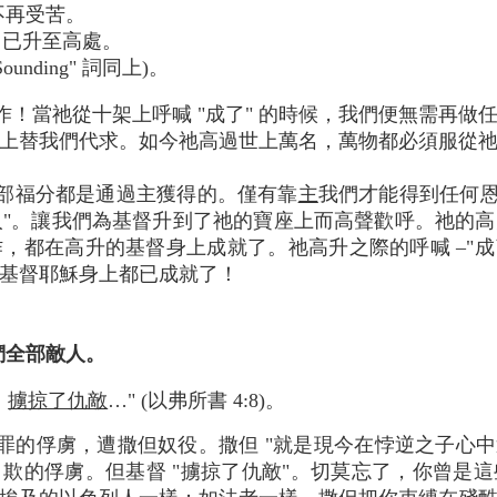
不再受苦。
已升至高處。
e Sounding" 詞同上)。
作！當祂從十架上呼喊 "成了" 的時候，我們便無需再做
上替我們代求。如今祂高過世上萬名，萬物都必須服從
部福分都是通過主獲得的。僅有靠
主
我們才能得到任何恩
人"。讓我們為基督升到了祂的寶座上而高聲歡呼。祂的
，都在高升的基督身上成就了。祂高升之際的呼喊 –"成了
基督耶穌身上都已成就了！
我們全部敵人。
，
擄掠了仇敵
…" (以弗所書 4:8)。
的俘虜，遭撒但奴役。撒但 "就是現今在悖逆之子心中運行的
欺的俘虜。但基督 "擄掠了仇敵"。切莫忘了，你曾是