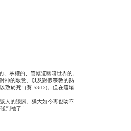
的、掌權的、管轄這幽暗世界的,
的是對神的敵意、以及對假宗教的熱
" (賽 53:12)。但在這場
該人的譏諷。猶大如今再也吻不
再碰到祂了！