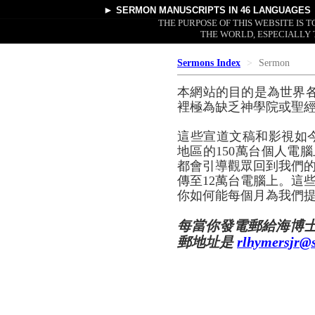
►
SERMON MANUSCRIPTS
IN 46 LANGUAGES
THE PURPOSE OF THIS WEBSITE IS
THE WORLD, ESPECIALLY 
Sermons Index
Sermon
本網站的目的是為世界
裡極為缺乏神學院或聖
這些宣道文稿和影視如
地區的150萬台個人電腦
都會引導觀眾回到我們的
傳至12萬台電腦上。這
你如何能每個月為我們提
每當你發電郵給海博
郵地址是
rlhymersjr@s