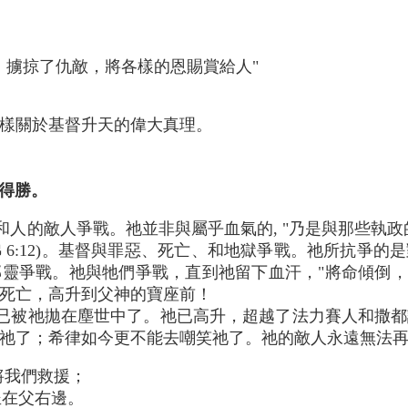
，擄掠了仇敵，將各樣的恩賜賞給人"
。
樣關於基督升天的偉大真理。
的得勝。
和人的敵人爭戰。祂並非與屬乎血氣的, "乃是與那些執政
弗 6:12)。基督與罪惡、死亡、和地獄爭戰。祂所抗爭
爭戰。祂與牠們爭戰，直到祂留下血汗，"將命傾倒，以致於死
死亡，高升到父神的寶座前！
已被祂拋在塵世中了。祂已高升，超越了法力賽人和撒都
祂了；希律如今更不能去嘲笑祂了。祂的敵人永遠無法
將我們救援；
在父右邊。