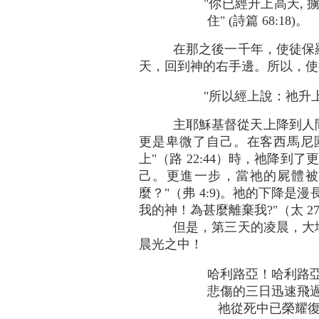
"你已經升上高天,
住" (詩篇 68:18)。
在那之後一千年，使徒保羅
天，回到神的右手邊。所以，使徒
"所以經上說：祂升上
主耶穌基督從天上降到人間
更是卑微了自己。在客西馬尼
上"（路 22:44）時，祂降到
己。更進一步，當祂的屍體被
麼？"（弗 4:9)。祂的下降
我的神！為甚麼離棄我?"（太 
但是，第三天的凌晨，大
晨光之中！
哈利路亞！哈利路
悲傷的三日迅速飛
祂從死中已榮耀復