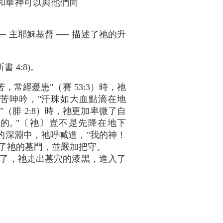
耶和華神可以與他們同
 主耶穌基督 ── 描述了祂的升
 4:8)。
常經憂患"（賽 53:3）時，祂
苦呻吟，"汗珠如大血點滴在地
"（腓 2:8）時，祂更加卑微了自
, "〔祂〕豈不是先降在地下
獨的深淵中，祂呼喊道，"我的神！
封住了祂的墓門，並嚴加把守。
了，祂走出墓穴的漆黑，進入了