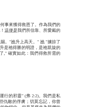
任何事來獲得救恩了。作為我們的
祂！
這便是
我們所信靠、所愛戴的
賜。"
祂
升上高天。"
祂
"擄掠了
高升是祂得勝的明證，是祂凱旋的
," 確實如此：我們得救所需的
邪靈" (弗 2:2)。我們是私
這些仇敵的俘虜；切莫忘記，你曾