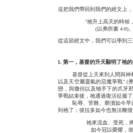
這把我們帶回到我們的經文上，
"祂升上高天的時候
(以弗所書 4:8)
從這節經文中，我們可以學到三
I. 第一，基督的升天顯明了祂
基督從上天來到人間與神
以及天空屬靈氣的惡魔爭戰" (
戀，與撒但以及牠手下的爪牙邪靈
爭戰結束後，祂通過復活征服了
恥辱、苦難、褻瀆如今早
到祂了；彼拉多如今也無法鞭撻
祂來流血、受死，
如今冠以榮耀，坐