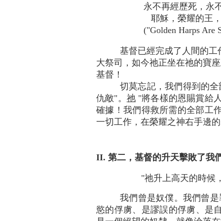
永不再經歷死，永
耶穌，榮耀的王，
("Golden Harps Ar
基督已經完成了人間的工
大祭司，如今祂正坐在祂的寶座
基督！
切莫忘記，我們得到的全
仇敵"。
祂
"將各樣的恩賜賞給
確據！我們得救所需的全部工作
一切工作，在榮耀之神右手邊的
II. 第二，基督的升天擊敗了
"祂升上高天的時候
我們曾是奴僕。我們曾是罪
慾的俘虜、是謬誤的俘虜、是自