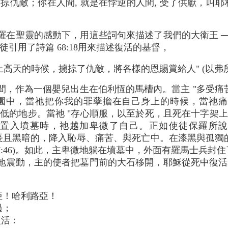
 擄掠仇敵；你在人間, 就是在悖逆的人間, 受了供獻，叫
在聖靈的感動下，用這些詞句來描述了我們的大衛王 ──
引用了詩篇 68:18用來描述復活的基督，
高天的時候，擄掠了仇敵，將各樣的恩賜賞給人" (以弗所書
，作為一個嬰兒出生在伯利恆的馬槽內。當主 "多受痛苦，
園中，當祂把你我的罪孽擔在自己身上的時候，當祂痛
了更低的地步。當祂 "存心順服，以至於死，且死在十字架上
置入墳墓時，祂越加卑微了自己。正如使徒保羅所說的
是漫長且黑暗的，降入恥辱、痛苦、與死亡中。在漆黑與孤
27:46)。如此，主卑微地躺在墳墓中，外面有羅馬士兵
地震動，主的使者把墓門前的大石移開，耶穌從死中復活
亞！哈利路亞！
過；
活﹕