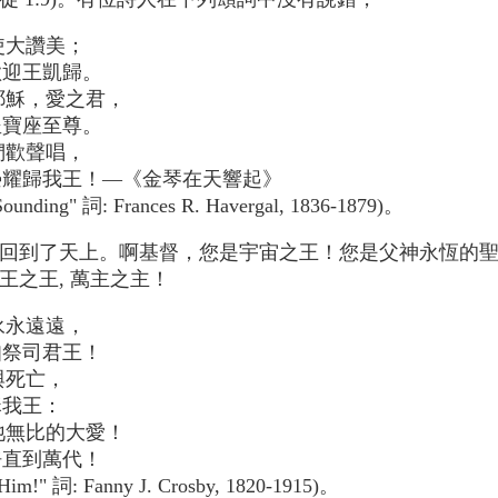
使大讚美；
迎王凱歸。
耶穌，愛之君，
寶座至尊。
們歡聲唱，
耀歸我王！—《金琴在天響起》
Sounding" 詞: Frances R. Havergal, 1836-1879)。
回到了天上。啊基督，您是宇宙之王！您是父神永恆的
王之王, 萬主之主！
永永遠遠，
祭司君王！
與死亡，
我王：
祂無比的大愛！
直到萬代！
e Him!" 詞: Fanny J. Crosby, 1820-1915)。