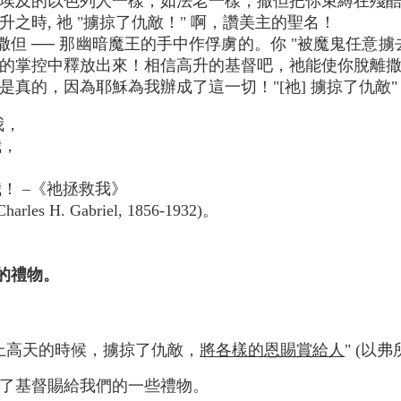
埃及的以色列人一樣；如法老一樣，撒但把你束縛在殘
之時, 祂 "擄掠了仇敵！" 啊，讚美主的聖名！
 ── 那幽暗魔王的手中作俘虜的。你 "被魔鬼任意擄去" 
的掌控中釋放出來！相信高升的基督吧，祂能使你脫離
是真的，因為耶穌為我辦成了這一切！"[祂] 擄掠了仇敵
我，
我，
，
！ –《祂拯救我》
Charles H. Gabriel, 1856-1932)。
們的禮物。
上高天的時候，擄掠了仇敵，
將各樣的恩賜賞給人
" (以弗
了基督賜給我們的一些禮物。