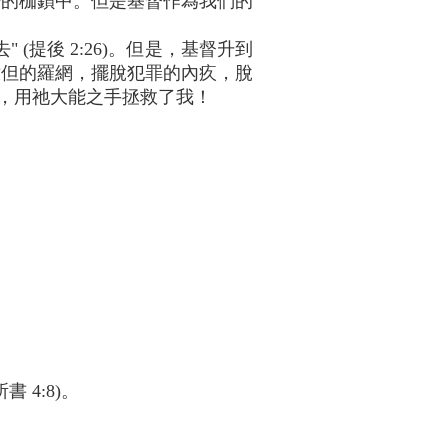
酷的枷鎖中。但是基督作為我們的
(提後 2:26)。但是，基督升到
撒但的羅網，擺脫犯罪的內疚，脫
"，用祂大能之手拯救了我！
所書 4:8)。