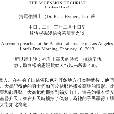
THE ASCENSION OF CHRIST
（Traditional Chinese）
海羅伯博士（Dr. R. L. Hymers, Jr.）著
主日，二○一三年二月十日早
於洛杉磯浸信會幕所宣之道
A sermon preached at the Baptist Tabernacle of Los Angeles
Lord's Day Morning, February 10, 2013
"所以經上說：祂升上高天的時候，擄掠了仇
敵，將各樣的恩賜賞給人" (以弗所書 4:8)。
敵人。在神的子民佔領以色列其餘地方很長時間後，他們
。大衛記得他的勇士們如何攻佔耶路撒冷高地的情形。此乃
聲和歡呼聲，大衛把約櫃抬到錫安山上。這是約櫃本當
基督升天，並在升天時擄掠了仇敵，為祂的子民贏得了
，大衛如此寫道：