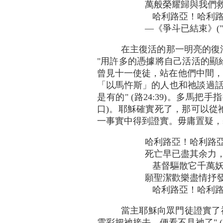
萬般榮耀歸與我們
哈利路亞！哈利路
—《爭斗已結束》("The St
在主復活的那一明亮的復
"用許多的憑據將自己活活的顯給
曾見十一使徒，站在他們中間，"他
「以馬忤斯」的人也和祂談過話
是有的" (路24:39)。多
口)。耶穌確實死了，那可以從
一事實中得到證實。毋庸置疑，
哈利路亞！哈利路
死亡早已盡其余力
基督驅散它千萬妖
願聖潔歡樂盡情抒
哈利路亞！哈利路
當主耶穌向眾門徒證實了
雲彩把祂接去，便看不見祂了" (