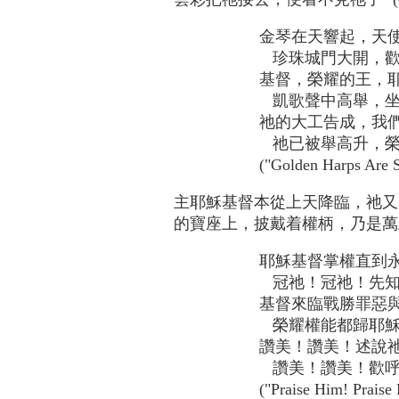
金琴在天響起，天
珍珠城門大開，歡
基督，榮耀的王，
凱歌聲中高舉，坐
祂的大工告成，我
祂已被舉高升，榮
("Golden Harps Are 
主耶穌基督本從上天降臨，祂又
的寶座上，披戴着權柄，乃是萬
耶穌基督掌權直到
冠祂！冠祂！先知
基督來臨戰勝罪惡
榮耀權能都歸耶穌
讚美！讚美！述說
讚美！讚美！歡呼
("Praise Him! Prais