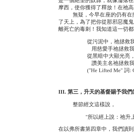
是一個絕望的奴隸，就像淪落在
摩西，使你獲得了釋放！在祂高升
無疑，今早在座的仍有在撒但
了天上，為了把你從那邪惡魔鬼
離死亡的毒刺！我知道這一切都
從污泥中，祂拯救
用慈愛手祂拯救
從黑暗中大顯光亮
讚美主名祂拯救我
("He Lifted Me" 詞: 
III. 第三，升天的基督賜予我
整節經文這樣說，
"所以經上說：祂升
在以弗所書第四章中，我們讀到