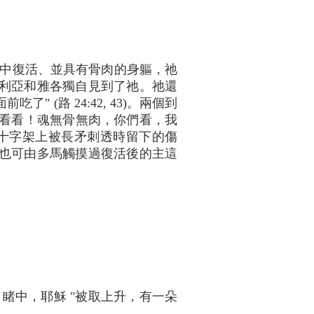
中復活、並具有骨肉的身軀，祂
的馬利亞和雅各獨自見到了祂。祂還
(路 24:42, 43)。兩個到
我看看！魂無骨無肉，你們看，我
祂在十字架上被長矛刺透時留下的傷
，也可由多馬觸摸過復活後的主這
睹中，耶穌 "被取上升，有一朵