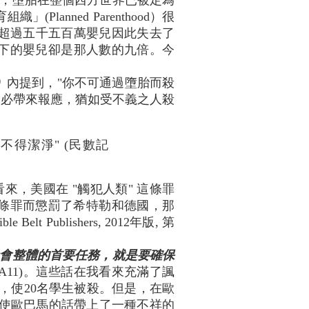
，墮胎在整個西方世界已被定為
anned Parenthood）很
，超過五千五百萬嬰兒因此失去了
下的嬰兒卻是那人數的九倍。今
.）
內提到，"你不可通過墮胎而殺
，必帶來報應，猶如受不義之人殺
得潔淨" (民數記
，美國在 "觸犯人類" 這條罪
果神因這條罪而懲罰了希特勒和德國，那
ble Belt Publishers, 2012年版, 第
會整體的首要任務，就是要確保
日, A11)。這些話在我看來充滿了諷
案，使20名學生被殺。但是，在歐
，使歐巴馬的話帶上了一種不祥的