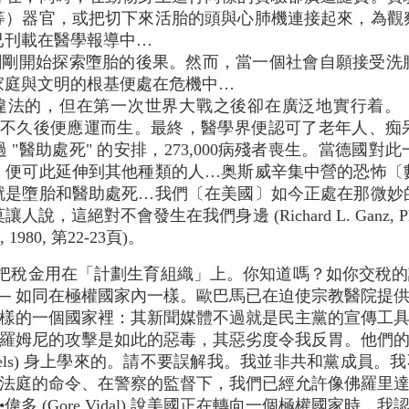
等）器官，或把切下來活胎的頭與心肺機連接起來，為觀
都已刊載在醫學報導中…
開始探索墮胎的後果。然而，當一個社會自願接受洗
家庭與文明的根基便處在危機中…
的，但在第一次世界大戰之後卻在廣泛地實行着。「安
 Society）不久後便應運而生。最終，醫學界便認可了老年人
 "醫助處死" 的安排，273,000病殘者喪生。當德國對
，便可此延伸到其他種類的人…奥斯威辛集中營的恐怖〔
就是墮胎和醫助處死…我們〔在美國〕如今正處在那微妙
，這絕對不會發生在我們身邊 (Richard L. Ganz, Ph
e, 1980, 第22-23頁)。
把稅金用在「計劃生育組織」上。你知道嗎？如你交稅的
── 如同在極權國家內一樣。歐巴馬已在迫使宗教醫院提
樣的一個國家裡：其新聞媒體不過就是民主黨的宣傳工具罷
羅姆尼的攻擊是如此的惡毒，其惡劣度令我反胃。他們
 Goebbels) 身上學來的。請不要誤解我。我並非共和黨成
的命令、在警察的監督下，我們已經允許像佛羅里達州的特麗•夏沃 
多 (Gore Vidal) 說美國正在轉向一個極權國家時