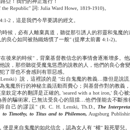
路亞！我們的神正進行！
f the Republic" 詞: Julia Ward Howe, 1819-1910)。
:1-2，這是我們今早要講的經文。
的時候，必有人離棄真道，聽從那引誘人的邪靈和鬼魔的
良心如同被熱鐵烙慣了一般" (提摩太前書 4:1-2)。
"在後來的時候"，背棄基督教信念的事情會逐漸增多。
他說，那些聽從受魔鬼慫恿的說教的人，他們的良心會
犯了罪也不會感到有罪惡感。
. H. Lenski）說，這裡談的是 "出自鬼魔的教義…撒
為鬼魔所行的神秘主義活動而費心；與基督作對的教義
的翻譯是正確的, 'seared with a hot iron,
善的騙術家, 已無法受良心的阻擋…他們僅能去不斷
" (R. C. H. Lenski, Th.D.,
The Interpreta
, to Timothy, to Titus and to Philemon,
Augsburg Publish
，便是來自鬼魔的如此信念，認為女人有 "權" 殺死嬰兒