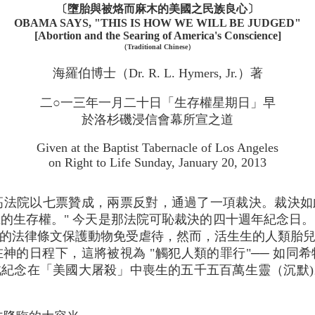
〔墮胎與被烙而麻木的美國之民族良心〕
OBAMA SAYS, "THIS IS HOW WE WILL BE JUDGED"
[Abortion and the Searing of America's Conscience]
（Traditional Chinese）
海羅伯博士（Dr. R. L. Hymers, Jr.）著
二○一三年一月二十日「生存權星期日」早
於洛杉磯浸信會幕所宣之道
Given at the Baptist Tabernacle of Los Angeles
on Right to Life Sunday, January 20, 2013
國最高法院以七票贊成，兩票反對，通過了一項裁決。裁決如
的生存權。" 今天是那法院可恥裁決的四十週年紀念日
的法律條文保護動物免受虐待，然而，活生生的人類胎
神的日程下，這將被視為 "觸犯人類的罪行"── 如同
紀念在「美國大屠殺」中喪生的五千五百萬生靈（沉默