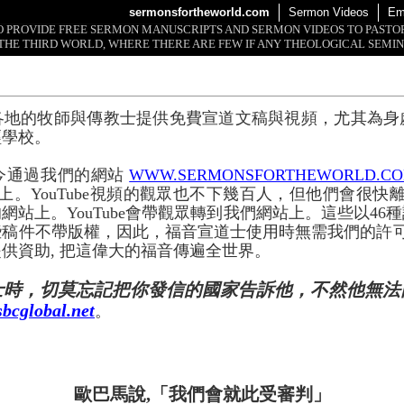
sermonsfortheworld.com
Sermon Videos
Em
 TO PROVIDE FREE SERMON MANUSCRIPTS AND SERMON VIDEOS TO PAST
THE THIRD WORLD, WHERE THERE ARE FEW IF ANY THEOLOGICAL SEMIN
各地的牧師與傳教士提供免費宣道文稿與視頻，尤其為身
經學校。
今通過我們的網站
WWW.SERMONSFORTHEWORLD.C
上。YouTube視頻的觀眾也不下幾百人，但他們會很快離開
網站上。YouTube會帶觀眾轉到我們網站上。這些以46
些稿件不帶版權，因此，福音宣道士使用時無需我們的許
供資助, 把這偉大的福音傳遍全世界。
士時，切莫忘記把你發信的國家告訴他，不然他無法
bcglobal.net
。
歐巴馬說,「我們會就此受審判」