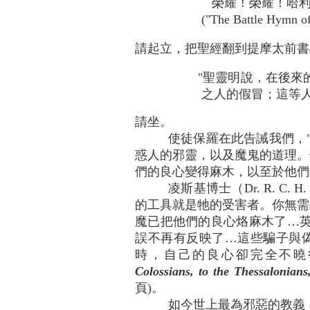
榮耀！榮耀！哈利
("The Battle Hymn o
請起立，把聖經翻到提摩太前書4
"聖靈明說，在後來
之人的假冒；這等人的
請坐。
使徒保羅在此告誡我們，
惑人的邪靈，以及魔鬼的道理。
們的良心變得麻木，以至於他們
凌斯基博士（Dr. R. C
的工具就是牠的受害者。你無需
魔已把他們的良心烙麻木了…英皇欽定本
誤不再有反映了…這些騙子與偽
時，自己的良心卻完全不曉得自己的謬誤
Colossians, to the Thessalonians
頁)。
如今世上最為邪惡的教義