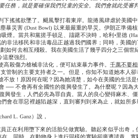
首要任務，就是要確保我們兒童的安全。我們會就此受審
判下搖搖欲墜了。颶風擊打着東岸。龍捲風肆虐於美國中
暴災害 (Dust Bowl) 以來最嚴重的旱災。伊朗正準
。當共和黨搓手頓足、躊躇不決時，哈利•里德 (Harry
萬的非法移民和非法毒品正越過我們國界；同時，美國的
劃如何去相互殘殺。我在美國生活了幾乎四分之三個世紀
今這麼強烈。
使高殺傷力槍械非法化，便可結束暴力事件。
千萬不要相
in) 是槍支管制的主要支持者之一。但是，你知不知道她本
手槍不放！原因何在呢？因為她清楚，如今在美國的生活是
會 ── 不會再有全國性的復興發生了。為什麼呢？因為大
)。若有復興發生，人們必先為罪自責。當人的良心變得麻木
他們會在罪惡裡越陷越深，直到審判到來為止，就如所多
rd L. Ganz）說，
正在利用墮下來的活胎兒做實驗。聽起來似乎出奇，
存在，同時，在動物身上進行同樣的實驗卻廣遭譴責。實