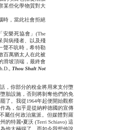
察某些化學物質對大
腦時，當此社會拒絕
樂死協會」(The
、痴呆與病殘者、以及殘
此一聲不吭時，希特勒
數百萬猶太人在此被
的滑坡頂端，最終會
.D.,
Thou Shalt Not
話，你部分的稅金將用來支付墮
供墮胎設施，否則將剝奪他們的免
了。我從1964年起便開始觀察
的作為，似乎是從納粹德國的宣傳
員。我不屬任何政治黨派。但媒體對羅
(Terri Schiavo) 這
，我認為他太極端了。而如今我想他說