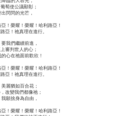
主降臨的大容光，
葡萄使公議顯彰；
發出閃閃的光芒，
路亞！榮耀！榮耀！哈利路亞！
路亞！祂真理在進行。
，要我們繼續前進，
上審判世人的心；
我的心在祂面前歡欣！
路亞！榮耀！榮耀！哈利路亞！
路亞！祂真理在進行。
，美麗猶如百合花；
，改變我們都像祂；
，我願捨身為自由，
！
路亞！榮耀！榮耀！哈利路亞！