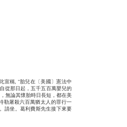
此宣稱, "胎兒在〔美國〕憲法中
。自從那日起，五千五百萬嬰兒的
兒，無論其懷胎時日長短，都在美
希特勒屠殺六百萬猶太人的罪行一
)。請坐。葛利費斯先生接下來要