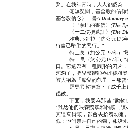
驚。在我年青時，人人都認為，
毫無疑問，基督教的信仰
基督教信念》一書
A Dictionary o
《巴拿巴的書信》
(
The E
《十二使徒遺訓》
(The 
雅典那哥拉（約公元175
待自己墮胎的惡行。"
特土良（約公元197年)
特土良（約公元197年)
口。它還帶有一種圓形的刀片，
鈍鉤子，胎兒整體能靠此被粗暴
被人稱為「胎兒的剋星」– 那曾
羅馬異教徒墮下了成千上
娼妓。
下面，我要為那些 "動物
"雖然他們喂養鸚鵡和杓鷸〔讀s
其遺棄街頭，卻會去拾養幼雛。
似﹕他們崇拜自己的狗，卻殺死