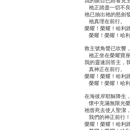
我的眼目已經看見
祂正踏盡一切不良
祂已抽出祂的怒劍
祂真理在前行。
榮耀！榮耀！哈利
榮耀！榮耀！哈利
救主號角聲已吹響
祂正坐在榮耀寶座
我的靈速回答主，
真神正在前行。
榮耀！榮耀！哈利
榮耀！榮耀！哈利
在海彼岸耶穌降生
懷中充滿無限光榮
祂曾死去使人聖潔
我們的神正前行
榮耀！榮耀！哈利