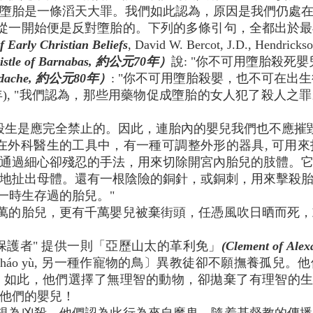
墮胎是一條滔天大罪。我們如此認為，原因是我們仍處
從一開始便是反對墮胎的。下列的多條引句，全都出於最
f Early Christian Beliefs
, David W. Bercot, J.D., Hendricks
pistle of Barnabas, 約公元70年）
說: "你不可用墮胎殺死
Didache, 約公元80年）
: "你不可用墮胎殺嬰，也不可在出生
年), "我們認為，那些用藥物促成墮胎的女人犯了殺人
, "殺生是應完全禁止的。因此，連胎內的嬰兒我們也不應摧
, "在外科醫生的工具中，有一種可調整外形的器具, 可
通過細心卻殘忍的手法，用來切除開宮內胎兒的肢體。
地扯出母體。還有一根陰險的銅針，或銅刺，用來擊殺
一時生存過的胎兒。"
萬的胎兒，更有千萬嬰兒被棄街頭，任憑風吹日晒而死，
保護者" 提供一則「亞歷山太的革利免」
(Clement of A
háo yù, 另一種作寵物的鳥〕異教徒卻不願撫養孤兒
如此，他們選擇了無理智的動物，卻拋棄了有理智的生
他們的嬰兒！