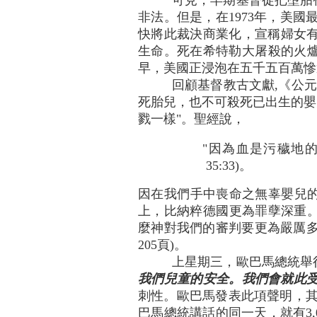
可見，早期基督徒把墮胎
非法。但是，在1973年，美國最高
快將此裁決商業化，宣稱婦女有
生命。死在希特勒大屠殺的火
早，美國正浸泡在五千五百萬慘
回顧基督教古文獻,《公元
死胎兒，也不可殺死已出生的嬰
戮一樣"。聖經說，
"因為血是污穢地
35:33)。
因在我們手中喪命之無辜嬰兒的
上，比納粹德國更為罪孽深重。挪亞•
麼神對我們的審判要更為嚴厲多
205頁)。
上星期三，歐巴馬總統舉
我們兒童的安全。我們會就此
刺性。歐巴馬發表此項聲明，其背
巴馬總統講話的同一天，就有3