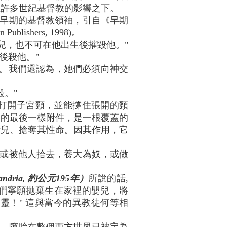
在許多世紀基督教的影響之下。
早期的基督教領袖，引自《早期
on Publishers, 1998)。
嬰兒，也不可在他出生後摧毀他。"
後殺他。"
之罪。我們還認為，她們必須向神交
毀。"
用來打開子宮頸，並能撐住張開的頸
它的最後一樣附件，是一根覆蓋的
胎兒、搶奪其性命。因其作用，它
或被他人拾去，養大為奴，或做
lexandria, 約公元195年）
所說的話,
。他們寧願拋棄生在家裡的嬰兒，將
靈！" 這與當今的異教徒何等相