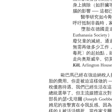
身上摘除（如肝臟
腦的影響 ── 這
醫學研究如今剛剛
呼吁抵制非義時，
墮胎在德國是違法
Euthanasia
廢兒童的滅絕。通過
無需再做多少工作
毒死〕的起始點，
走向奥斯威辛。切莫讓人說
Kill,
Arlington Hous
歐巴馬已經在強迫納稅人
胎的費用。你是被迫這樣做的 
稅優惠待遇。我們已經生活在這
總統選舉了。但主流媒體這次對
部長約瑟•戈培爾 (Joseph
姆尼的攻擊實在令我反感。因為法庭
樣的人被活活餓死。當作家戈爾•偉