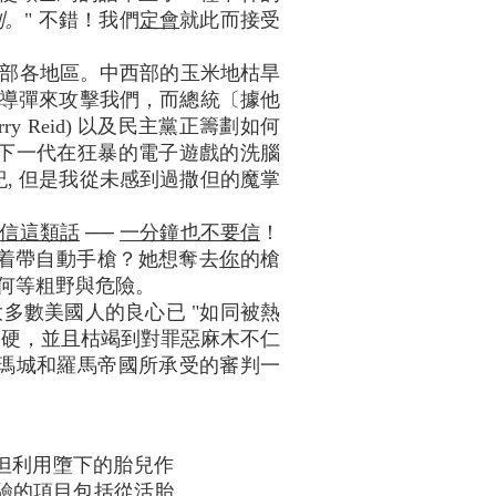
判。
" 不錯！我們
定會
就此而接受
部各地區。中西部的玉米地枯旱
備核導彈來攻擊我們，而總統〔據他
 Reid) 以及民主黨正籌劃如何
下一代在狂暴的電子遊戲的洗腦
, 但是我從未感到過撒但的魔掌
信這類話
──
一分鐘也不要信
！
人卻着帶自動手槍？她想奪去
你
的槍
何等粗野與危險。
多數美國人的良心已 "如同被熱
、僵硬，並且枯竭到對罪惡麻木不仁
瑪城和羅馬帝國所承受的審判一
但利用墮下的胎兒作
驗的項目包括從活胎