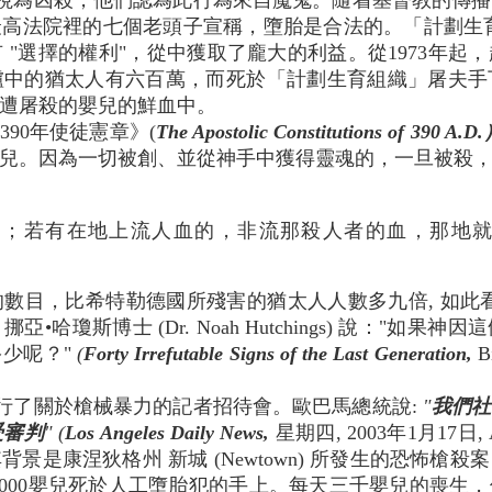
視為凶殺，他們認為此行為來自魔鬼。隨着基督教的傳播
法院裡的七個老頭子宣稱，墮胎是合法的。「計劃生育組織」(Pl
 "選擇的權利"，從中獲取了龐大的利益。從1973年起
爐中的猶太人有六百萬，而死於「計劃生育組織」屠夫手
遭屠殺的嬰兒的鮮血中。
390年使徒憲章》(
The Apostolic Constitutions of 390 A.D
兒。因為一切被創、並從神手中獲得靈魂的，一旦被殺
的；若有在地上流人血的，非流那殺人者的血，那地就不
數目，比希特勒德國所殘害的猶太人人數多九倍, 如此看來
哈瓊斯博士 (Dr. Noah Hutchings) 說："如
少呢？"
(
Forty Irrefutable Signs of the Last Generation,
Bi
行了關於槍械暴力的記者招待會。歐巴馬總統說:
"
我們社
受審判
"
(
Los Angeles Daily News,
星期四, 2003年1月17
景是康涅狄格州 新城 (Newtown) 所發生的恐怖槍殺
,000嬰兒死於人工墮胎犯的手上。每天三千嬰兒的喪生