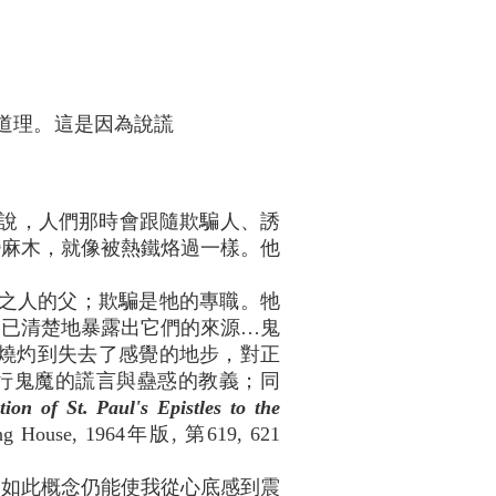
道理。這是因為說謊
他說，人們那時會跟隨欺騙人、誘
變麻木，就像被熱鐵烙過一樣。他
但是說謊之人的父；欺騙是牠的專職。牠
，已清楚地暴露出它們的來源…鬼
' 良心被燒灼到失去了感覺的地步，對正
推行鬼魔的謊言與蠱惑的教義；同
tion of St. Paul's Epistles to the
ing House, 1964年版, 第619, 621
。如此概念仍能使我從心底感到震