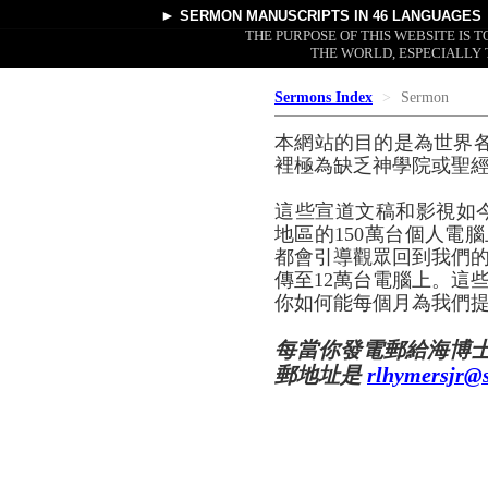
►
SERMON MANUSCRIPTS
IN 46 LANGUAGES
THE PURPOSE OF THIS WEBSITE IS
THE WORLD, ESPECIALLY 
Sermons Index
Sermon
本網站的目的是為世界
裡極為缺乏神學院或聖
這些宣道文稿和影視如
地區的150萬台個人電腦
都會引導觀眾回到我們的
傳至12萬台電腦上。這
你如何能每個月為我們提
每當你發電郵給海博
郵地址是
rlhymersjr@s