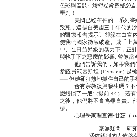
色彩與音調:
"我們社會整體的
審判！
美國已經在神的一系列審
致死，這是自美國三十年代的沙塵
的醫療報告揭示〕卻躲在白宮內吸煙
使我們國家徹底破產。成千上
中、在日益昇級的暴力下，正計
與牠手下之惡魔的影響, 曾像當
他們告訴我們，如果我們
參議員範因斯坦 (Feinste
── 但她卻狂熱地抓住自己的
會有宗教復興發生嗎？不
鐵烙慣了一般" (提前 4:2
之後，他們將不會為罪自責。
樣。
心理學家理查德•甘茲（Richa
毫無疑問，研究員
活体解剖的人依然