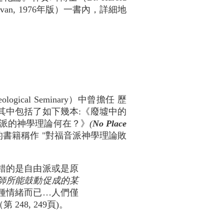
ervan, 1976年版）一書內，詳細地
logical Seminary）中曾擔任 歷
其中包括了如下幾本:《廢墟中的
派的神學理論何在？》
(
No Place
書籍稱作 "對福音派神學理論敗
錯的是自由派或是原
師所能鼓動促成的某
種情緒而已…人們僅
8, 249頁)。