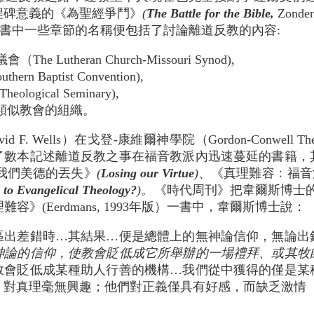
有里程碑意義的《為聖經爭鬥》
(
The Battle for the Bible,
Zond
書中一些章節的名稱便包括了討論離道反教的內容:
 Lutheran Church-Missouri Synod),
rn Baptist Convention),
ological Seminary),
類似教會的組織。
 F. Wells）在戈登-康維爾神學院（Gordon-Conwell Theo
了數本記述離道反教之事在福音教派內迅速蔓延的書籍，
我們美德的丟失》
(
Losing our Virtue
)
、《真理難容﹕福音
 to Evangelical Theology?
)。
《時代周刊》把韋爾斯博士的
》(Eerdmans, 1993年版）一書中，韋爾斯博士說：
區出差錯時…其結果…便是總體上的無神論信仰，無論出
神論的信仰，使教會貶低成它所舉辦的一場禮拜、或其牧
教會貶低成某種助人行善的機構…我們從中獲得的僅是某
對真理毫無興趣；他們對正義僅具有好感，而缺乏激情（第 24