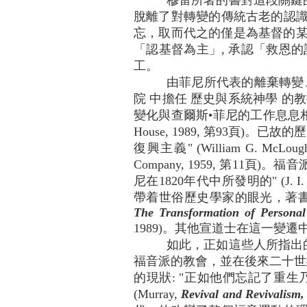
穆雷所著的書對這段關鍵
脫離了對轉變的傳統古老的認識
忘，取而代之的僅是為基督的某
「認基督為主」, 承認「救恩
工。
由菲尼所代表的離棄轉變
院 中擔任 歷史與系統神學 的
變化與查爾斯•菲尼的工作息息相關（Da
House, 1989, 第93頁)
復興主義" (William G. McLoughli
Company, 1959, 第11頁
尼在1820年代中所發明的" (J. I. P
帶着世俗歷史學家的眼光，著書描述過這
The Transformation of Personal
1989)。其他宣道士在這一變
如此，正如這些人所指出
福音派的教會，並在後來二十世
的現狀: "正如他們忘記了重
(Murray,
Revival and Revivalism,