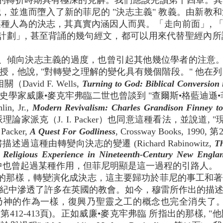
的轉折時期具有極深的見解。我們應該先讀第十四章。其
，並進而墮入了新的菲尼的 "決志主義" 教義。由新教
種人為的決志，其真實內涵因人而異。「走向前面」, 「舉
的計劃」, 甚至背誦的幾句經文，都可以用來代替聖經內
、傾向決志主義的過度，也曾引起其他幾位學者的注意。
教授，他說, "對轉變之理解的變化具有幾個階段。" 他
vid F. Wells,
Turning to God: Biblical Conversion
。已故的歷史學家威廉•麥克牢弗臨二世也曾談到 "查爾斯•格藍迪遜•
n, Jr.,
Modern Revivalism: Charles Grandison Finney t
)。福音派理論家派克（J. I. Packer）也同意這種看法，並說道
acker,
A Quest For Godliness
, Crossway Books, 1
種由轉變向決志的變遷 (Richard Rabinowitz,
Th
 Religious Experience in Nineteenth-Century New Engla
遷中也曾起過某種作用，但菲尼明顯是這一過程的引路人。
的那樣，轉變演化成決志，這主要歸功於菲尼的事工和著
紀中滲透了許多在英國的教會。如今，穆雷所作出的描
生乃神的作為一樣，復興乃聖靈之工的概念也完全消失了。[
第412-413頁)。正如威廉•麥克牢弗臨 所指出的那樣,