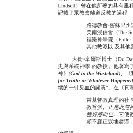
Lindsell）曾在他所著的具
記載了眾教會離道反教的過程。
路德教會-密蘇里州議會（The
美南浸信會（The Southe
福樂神學院（Fuller The
其他教派以 及其他
大衛•韋爾斯博士（Dr. David
史與系統神學 的教授。他著寫
神》
(
God in the Wasteland
)
、《
for Truth: or Whatever Happened
壞的一针见血的譴責"。在《真理難容
當基督教真理的社
教旨派。
正是此無
種好感而已
…它使
願不顧正誤地聽講，