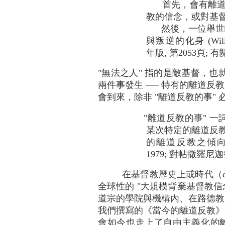
首先，會有離道反教
教的信念，或對基
然後，一位舉世矚目
與叛逆的化身 (Willia
年版, 第2053頁;
"無法之人" 指的是敵基督，
兩件事發生 ── 特有的離道
會到來，除非 "離道反教的事" 必先發
"離道反教的事" 一詞可
某次特定的離道反教
的離道反教之傾向 (W. A
1979; 對帖撒羅尼
在基督教歷史上或時代（era
全球性的 "大規模背棄基督教信念
道宗的學院與機構內、在路德教
我們撰寫的《當今的離道反教
會如今也走上了自由主義化的離道