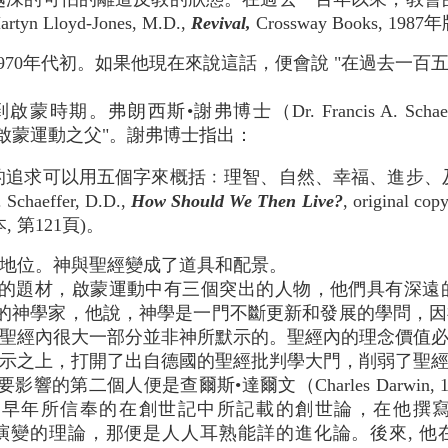
n Lloyd-Jones, M.D.,
Revival,
Crossway Books, 198
970年代初。如果他現在來說這話，便會說 "在過去一
期。弗朗西斯•謝弗博士（Dr. Francis A. Scha
）被稱為 "啟蒙運動之父"。謝弗博士指出：
的追求可以用五個字來概括﹕理智、自然、幸福、進步、
Schaeffer, D.D.,
How Should We Then Live?
, original cop
本, 第121頁)。
地位。神與聖經變成了道具和配景。
的題材，啟蒙運動中有三個突出的人物，他們具有深遠的影響
1）是一位德國的神學家，他說，神學是一門不斷更新和發展的學
聖經內很大一部分並非神所默示的。聖經內的理念價值
示之上，打開了出自德國的聖經批判學大門，削弱了聖
的第二個人便是查爾斯•達爾文（Charles Darwin, 1
了早年所信奉的在創世記中所記載的創世論，在他撰
變的理論，那便是人人耳熟能詳的進化論。後來, 他在