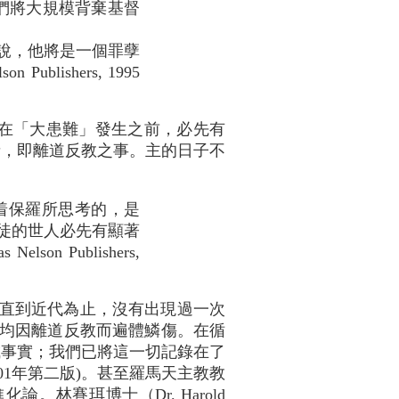
人們將大規模背棄基督
話說，他將是一個罪孽
on Publishers, 1995
，在「大患難」發生之前，必先有
者，即離道反教之事。主的日子不
 意味着保羅所思考的，是
信徒的世人必先有顯著
 Nelson Publishers,
階段。但直到近代為止，沒有出現過一次
流教派均因離道反教而遍體鱗傷。在循
成事實；我們已將這一切記錄在了
 1999; 2001年第二版)。甚至羅馬天主教教
林賽珥博士（Dr. Harold