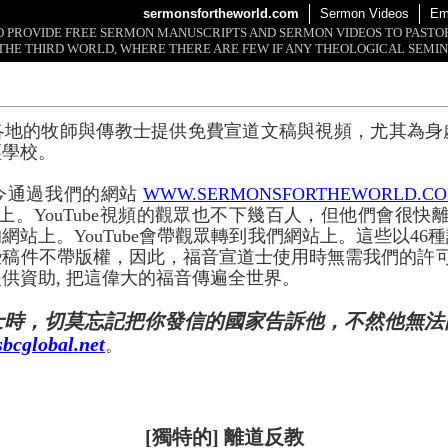
sermonsfortheworld.com
Sermon Videos
Em
 TO PROVIDE FREE SERMON MANUSCRIPTS AND SERMON VIDEOS TO PAST
THE THIRD WORLD, WHERE THERE ARE FEW IF ANY THEOLOGICAL SEMIN
各地的牧師與傳教士提供免費宣道文稿與視頻，尤其為身
經學校。
今通過我們的網站
WWW.SERMONSFORTHEWORLD.C
上。YouTube視頻的觀眾也不下幾百人，但他們會很快離開
網站上。YouTube會帶觀眾轉到我們網站上。這些以46
些稿件不帶版權，因此，福音宣道士使用時無需我們的許
供資助, 把這偉大的福音傳遍全世界。
士時，切莫忘記把你發信的國家告訴他，不然他無法
bcglobal.net
。
[獨特的] 離道反教