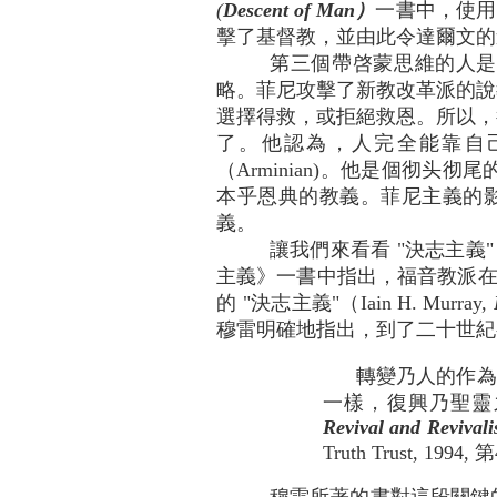
(
Descent of Man）
一書中，使用了進
擊了基督教，並由此令達爾文的
第三個帶啓蒙思維的人是查爾斯
略。菲尼攻擊了新教改革派的說
選擇得救，或拒絕救恩。所以，得救
了。他認為，人完全能靠自
（Arminian)。他是個彻
本乎恩典的教義。菲尼主義的影響是
義。
讓我們來看看 "決志主
主義》一書中指出，福音教派在十
的 "決志主義"（Iain H. Murray,
穆雷明確地指出，到了二十世紀
轉變乃人的作為這
一樣，復興乃聖靈之工
Revival and Revival
Truth Trust, 1994,