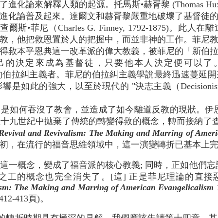
化論來解釋人類的起源。托馬斯•赫胥黎 (Thomas Huxley
進化論普及起來。達爾文和赫胥黎嚴重地破壞了基督徒
•菲尼（Charles G. Finney, 1792-1875)
教，他把救恩置於人的把握中，而並非神的工作。菲尼
本乎恩典這一改革派的偉大教義，被菲尼的「新伯拉糾主義」(n
己的決定來成為基督徒，只要他本人決定便可以了
头彻尾的伯拉糾主義者。菲尼的伯拉糾主義學說最終迅速蔓
如此的強大，以至於現代的 "決志主義（Decisioni
義" 是如何吞沒了教會，並造成了如今離道反教的現狀。伊
九世紀中拋棄了傳統的轉變得救的概念，轉而接納了查爾斯•
Revival and Revivalism: The Making and Marring of Ameri
初，在流行的福音思維領域中，這一演變轉折已基本上
一概念，變成了福音派的核心教義; 同時，正如他們忘
的概念也完全消失了。[這] 正是菲尼理論的直接惡果 (Iain
ism: The Making and Marring of American Evangelicalism
 第412-413頁)。