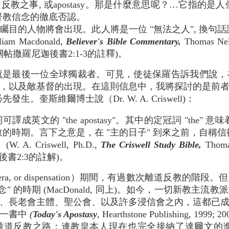
之事, 或apostasy。那是什麼意思呢？…它指的是
督教信念的徹底否認。
的人物將會出現。此人將是一位 "無法之人", 換句
m Macdonald,
Believer's Bible Commentary,
Thomas Nels
 有關帖撒羅尼迦後書2:1-3的註釋)。
也就是最後一位全球獨裁者。可見，使徒保羅告訴我們說
反教，以及敵基督的出現。在這則信息中，我將探討的是前
生。奎斯維爾博士說（Dr. W. A. Criswell)：
譯成英文的 "the apostasy"。其中的定冠詞 "the"
的時期。言下之意是，在 "主的日子" 到來之前，自稱
. Criswell, Ph.D.,
The Criswell Study Bible,
Thomas
迦後書2:3的註解)。
, or dispensation）期間，有過數次離道反教的
" 的時期 (MacDonald, 同上)。如今，一切新教主
、長老會主體、聖公會、以及許多浸信會之內，這都已
》一書中
(
Today's Apostasy
, Hearthstone Publishing,
反教之路；連教皇本人現在也完全接納了達爾文的進化論。