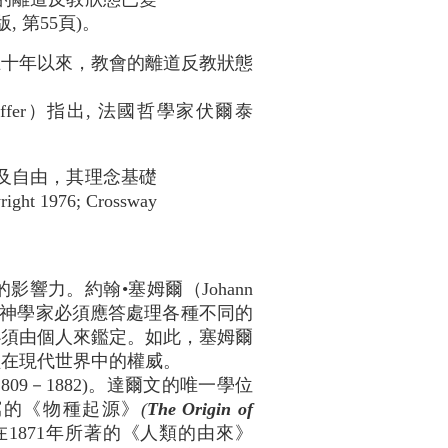
7年版, 第55頁)。
百五十年以來，教會的離道反教狀態
effer）指出, 法國哲學家伏爾泰
及自由，其理念基礎
yright 1976; Crossway
力。約翰•塞姆爾（Johann
問，因神學家必須應答處理各種不同的
必須由個人來鑑定。如此，塞姆爾
經在現代世界中的權威。
809－1882)。達爾文的唯一學位
寫的《物種起源》
(
The Origin of
1871年所著的《人類的由來》