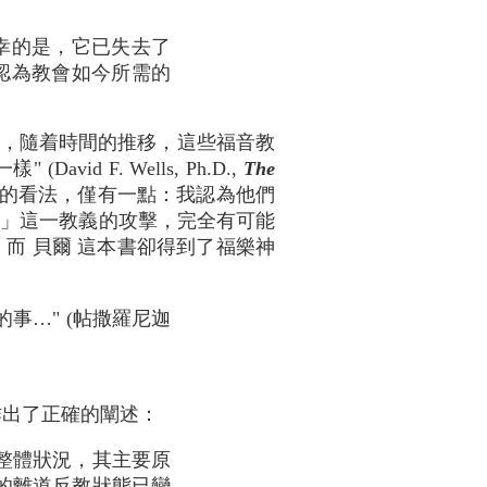
幸的是，它已失去了
認為教會如今所需的
疑，隨着時間的推移，這些福音教
F. Wells, Ph.D.,
The
。我完全同意他的看法，僅有一點：我認為他們
恆地獄」這一教義的攻擊，完全有可能
讀到。而 貝爾 這本書卻得到了福樂神
事…" (帖撒羅尼迦
對此作出了正確的闡述：
整體狀況，其主要原
的離道反教狀態已變