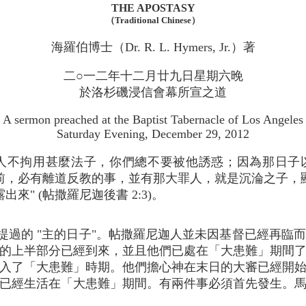
THE APOSTASY
（Traditional Chinese）
海羅伯博士（Dr. R. L. Hymers, Jr.）著
二○一二年十二月廿九日星期六晚
於洛杉磯浸信會幕所宣之道
A sermon preached at the Baptist Tabernacle of Los Angeles
Saturday Evening, December 29, 2012
"人不拘用甚麼法子，你們總不要被他誘惑；因為那日子
前，必有離道反教的事，並有那大罪人，就是沉淪之子，
露出來" (帖撒羅尼迦後書 2:3)。
中提過的 "主的日子"。帖撒羅尼迦人並未因基督已經再
的上半部分已經到來，並且他們已處在「大患難」期間
入了「大患難」時期。他們擔心神在末日的大審已經開
活在「大患難」期間。有兩件事必須首先發生。馬唐納 (Willi