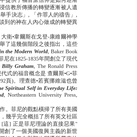
中提供了福音派信仰是如何逐漸
和浸信教所傳播的轉變逐漸被人遺
手決志」, 「作罪人的禱告」,
所談到的神在人內心做成的轉變異
大衛•韋爾斯在戈登-康維爾神學
在列舉了這幾個階段之後指出，這些
 in the Modern World
, Baker Book
菲尼在1825-1835年間創立了現代
o Billy Graham
, The Ronald Press
, "現代式的福音概念是 查爾斯•G•菲
990, 第292頁)。理查德•若賓挪維滋也曾
e Spiritual Self in Everyday Life:
nd
, Northeastern University Press,
作。菲尼的觀點橫掃了所有美國
述，幾乎完全概括了所有英文社區
這] 正是菲尼理論的直接惡果"
 "他開創了一個美國復興主義的新世