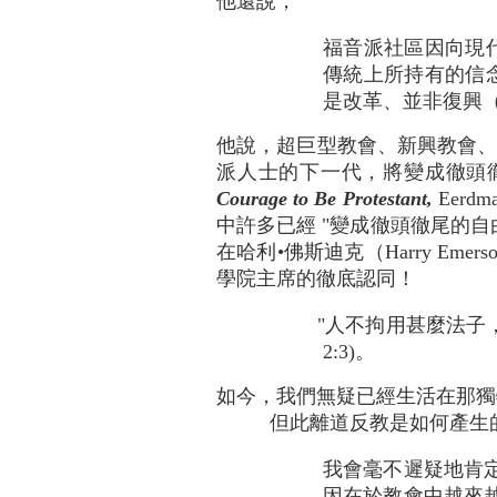
他還說，
福音派社區因向現
傳統上所持有的信
是改革、並非復興（同上
他說，超巨型教會、新興教會、
派人士的下一代，將變成徹頭徹尾的自
Courage to Be Protestant,
Eerd
中許多已經 "變成徹頭徹尾的自由
在哈利•佛斯迪克（Harry Em
學院主席的徹底認同！
"人不拘用甚麼法子
2:3)。
如今，我們無疑已經生活在那獨
但此離道反教是如何產生的？馬
我會毫不遲疑地肯
因在於教會中越來