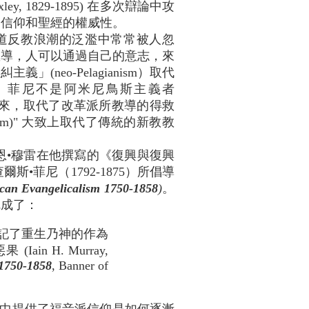
, 1829-1895) 在多次辯論中攻
的信仰和聖經的權威性。
。此人在離道反教浪潮的泛濫中常常被人忽
教導，人可以通過自己的意志，來
eo-Pelagianism）取代
。菲尼不是阿米尼鳥斯主義者
延開來，取代了改革派所教導的得救
sm)" 大致上取代了傳統的新教教
恩•穆雷在他撰寫的《復興與復興
菲尼（1792-1875）所倡導
can Evangelicalism 1750-1858
)
。
完成了：
記了重生乃神的作為
 H. Murray,
 1750-1858
, Banner of