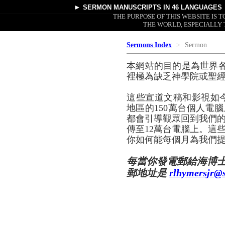
►
SERMON MANUSCRIPTS
IN 46 LANGUAGES
THE PURPOSE OF THIS WEBSITE IS
THE WORLD, ESPECIALLY 
Sermons Index
Sermon
本網站的目的是為世界
裡極為缺乏神學院或聖
這些宣道文稿和影視如
地區的150萬台個人電腦
都會引導觀眾回到我們的
傳至12萬台電腦上。這
你如何能每個月為我們提
每當你發電郵給海博
郵地址是
rlhymersjr@s