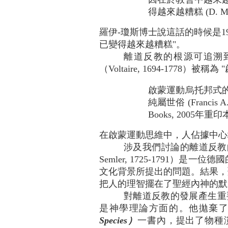
得越來越糟糕 (D. Marty
羅伊-瓊斯博士說這話的時候是1
已變得越來越糟糕"。
離道反教的根源可追溯到啟蒙時
（Voltaire, 1694-1778
啟蒙運動烏托邦式
純屬世俗 (Francis A. 
Books, 2005年重印
在啟蒙運動思維中，人佔據中心
涉及我們討論的離道反教
Semler, 1725-179
文化背景所提出的問題。結果，
把人的理智擺在了聖經內神的默
對離道反教的發展產生重要影響
是神學理論方面的。他拋棄
Species）
一書內，提出了物種演